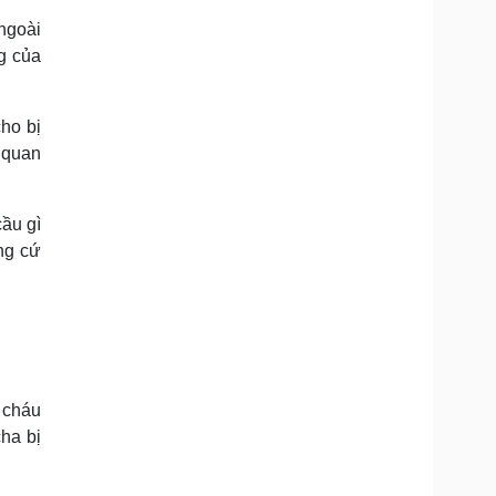
 ngoài
ng của
cho bị
ơ quan
cầu gì
ứng cứ
 cháu
cha bị