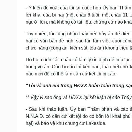
- Ý kiến đề xuất của tôi tại cuộc họp Ủy ban Thẩm p
lời khai của bị hại (một cháu 6 tuổi, một cháu 11 
người lớn, mà không có tài liệu, chứng cứ nào kh
Tuy nhiên, tôi cũng nhận thấy nếu hủy án để điều t
hại có văn bản đề nghị sau lần làm việc cuối cùng
chức năng (công an, kiểm sát, tòa án) không triệu t
Do họ muốn các cháu có tâm lý ổn định để tiếp tục 
trong vụ án. Còn bị cáo thì kêu oan, thà chết chứ
nào mới để có thể làm căn cứ kết tội bị cáo.
"Tôi và anh em trong HĐXX hoàn toàn trong sạ
** Vậy vì sao ông và HĐXX lại kết luận bị cáo Thủ
- Sau khi thảo luận, Ủy ban Thẩm phán và các t
N.N.A.D. có căn cứ kết tội do có bốn lời khai phù 
hại) và bảo vệ khu chung cư Lakeside.