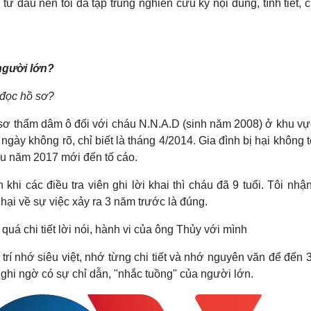
từ đầu nên tôi đã tập trung nghiên cứu kỹ nội dung, tình tiết,
người lớn?
i đọc hồ sơ?
n sơ thẩm dâm ô đối với cháu N.N.A.D (sinh năm 2008) ở khu vự
ngày không rõ, chỉ biết là tháng 4/2014. Gia đình bị hại không 
ầu năm 2017 mới đến tố cáo.
 khi các điều tra viên ghi lời khai thì cháu đã 9 tuổi. Tôi nhậ
 hại về sự việc xảy ra 3 năm trước là đúng.
 quá chi tiết lời nói, hành vi của ông Thủy với mình
trí nhớ siêu việt, nhớ từng chi tiết và nhớ nguyên văn để đến
 nghi ngờ có sự chỉ dẫn, "nhắc tuồng" của người lớn.