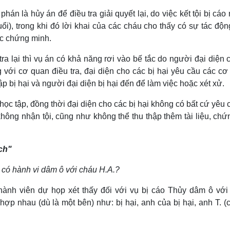
hán là hủy án để điều tra giải quyết lại, do việc kết tội bị cáo
tuổi), trong khi đó lời khai của các cháu cho thấy có sự tác độ
ác chứng minh.
ra lại thì vụ án có khả năng rơi vào bế tắc do người đại diện 
 với cơ quan điều tra, đại diện cho các bị hại yêu cầu các c
ập bị hại và người đại diện bị hại đến để làm việc hoặc xét xử.
học tập, đồng thời đại diện cho các bị hại không có bất cứ yêu 
 không nhận tội, cũng như không thể thu thập thêm tài liệu, ch
ch"
y có hành vi dâm ô với cháu H.A.?
hành viên dự họp xét thấy đối với vụ bị cáo Thủy dâm ô với
hợp nhau (dù là một bên) như: bị hại, anh của bị hại, anh T. (