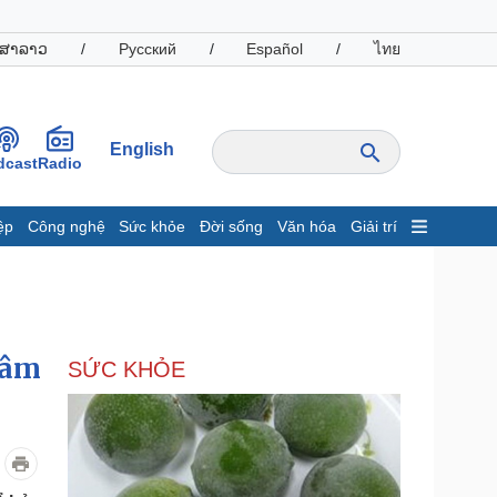
ສາລາວ
/
Русский
/
Español
/
ไทย
English
dcast
Radio
ệp
Công nghệ
Sức khỏe
Đời sống
Văn hóa
Giải trí
inh tế
Thị trường
ất động sản
Giá vàng
hởi nghiệp
Tiêu dùng
Tỷ giá
dâm
SỨC KHỎE
Chứng khoán
Giá cà phê
oanh nghiệp
Công nghệ
hông tin doanh nghiệp
Sành điệu