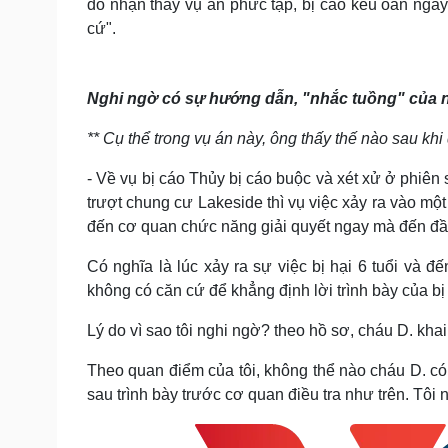
do nhận thấy vụ án phức tạp, bị cáo kêu oan ngay 
cứ".
Nghi ngờ có sự hướng dẫn, "nhắc tuồng" của 
** Cụ thể trong vụ án này, ông thấy thế nào sau kh
- Về vụ bị cáo Thủy bị cáo buộc và xét xử ở phiê
trượt chung cư Lakeside thì vụ việc xảy ra vào một 
đến cơ quan chức năng giải quyết ngay mà đến đ
Có nghĩa là lúc xảy ra sự việc bị hại 6 tuổi và đến
không có căn cứ để khẳng định lời trình bày của bị
Lý do vì sao tôi nghi ngờ? theo hồ sơ, cháu D. khai
Theo quan điểm của tôi, không thể nào cháu D. có 
sau trình bày trước cơ quan điều tra như trên. Tôi