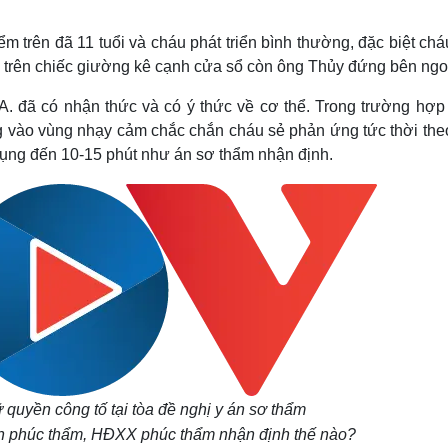
ểm trên đã 11 tuổi và cháu phát triển bình thường, đặc biệt ch
gối trên chiếc giường kê cạnh cửa sổ còn ông Thủy đứng bên ngo
.A. đã có nhận thức và có ý thức về cơ thể. Trong trường hợp
g vào vùng nhạy cảm chắc chắn cháu sẻ phản ứng tức thời the
ụng đến 10-15 phút như án sơ thẩm nhận định.
ữ quyền công tố tại tòa đề nghị y án sơ thẩm
phiên phúc thẩm, HĐXX phúc thẩm nhận định thế nào?