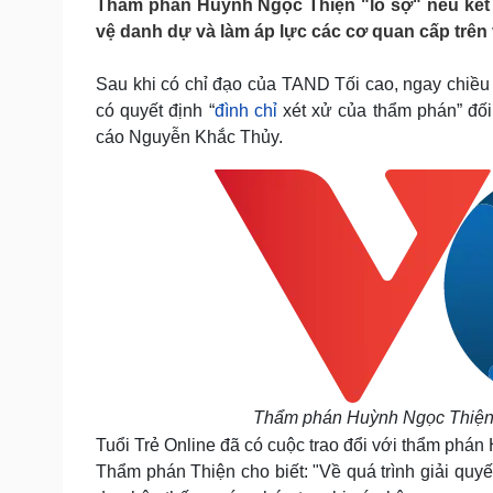
Thẩm phán Huỳnh Ngọc Thiện "lo sợ" nếu kết t
Tin nóng
Việt Nam
vệ danh dự và làm áp lực các cơ quan cấp trên 
Tư vấn luật
Phân tích
Sau khi có chỉ đạo của TAND Tối cao, ngay chiề
có quyết định “
đình chỉ
xét xử của thẩm phán” đối
Sức khỏe
Đời sống
cáo Nguyễn Khắc Thủy.
Dinh dưỡng - món ngon
Nhà đẹp
Cây thuốc
Blog
Sản phụ khoa
Tình yêu - Gia đình
Nhi khoa
Nam khoa
Làm đẹp - giảm cân
Phòng mạch online
Ăn sạch sống khỏe
Cải chính
Thẩm phán Huỳnh Ngọc Thiện 
Tuổi Trẻ Online đã có cuộc trao đổi với thẩm phá
Thẩm phán Thiện cho biết: "Về quá trình giải quyế