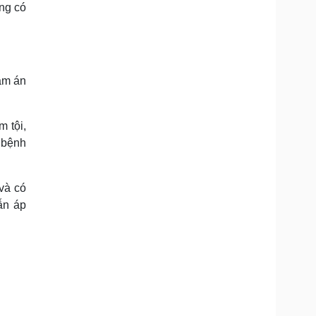
ng có
ảm án
m tội,
, bệnh
 và có
ẫn áp