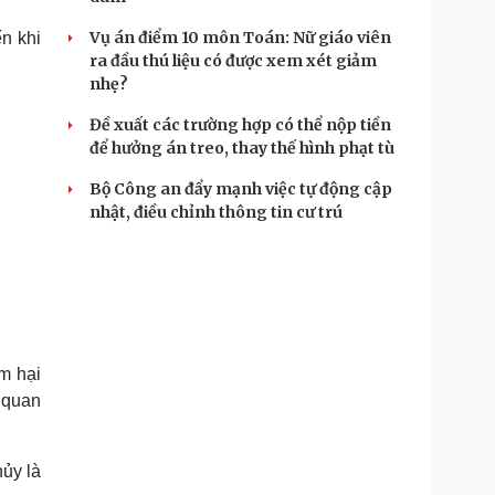
Vụ án điểm 10 môn Toán: Nữ giáo viên
n khi
ra đầu thú liệu có được xem xét giảm
nhẹ?
Đề xuất các trường hợp có thể nộp tiền
để hưởng án treo, thay thế hình phạt tù
Bộ Công an đẩy mạnh việc tự động cập
nhật, điều chỉnh thông tin cư trú
âm hại
ơ quan
hủy là