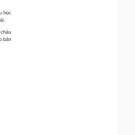
áu học
ài.
 cháu
o bản