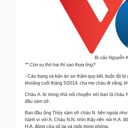
Bị cáo Nguyễn K
** Còn vụ thứ hai thì sao thưa ông?
- Cáo trạng và bản án sơ thẩm quy kết, buộc tội b
khoảng cuối tháng 5/2014, cha mẹ cháu đi vắng, kh
Cháu A. từ trong nhà nói chuyện với bạn là cháu 
đầu sàm sỡ.
Ban đầu ông Thủy sàm sỡ cháu N. bên ngoài nhưn
hành vi với A. Cháu N.N. nhìn thấy nên nói H.A. đ
H.A. đóng cửa sổ lại và ngồi trong phòng.