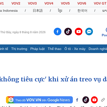
V1
VOV2
VOV3
VOV4
VOV5
VOV6
VOV GT
a Indonesia
/
日本語
/
ខ្មែរ
/
한국어
/
ພາ
Thứ Bảy, ngày 8 tháng 8 năm 2026
Po
inh tế
Thị trường
Pháp luật
Thể thao
Ô tô - Xe máy
Doanh nghi
Thế giới
Multimedia
K
Quan sát
Video
B
Cuộc sống đó đây
Ảnh
K
Hồ sơ
E-Magazine
không tiêu cực' khi xử án treo vụ 
Infographic
Thể thao
Ô tô - Xe máy
D
Bóng đá
Ô tô
T