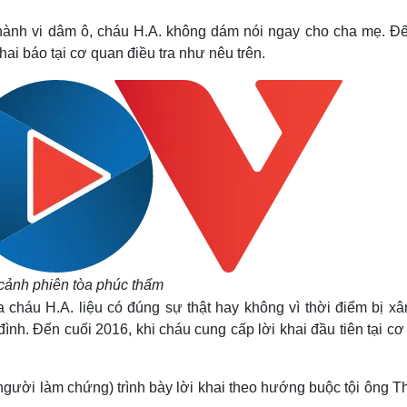
 hành vi dâm ô, cháu H.A. không dám nói ngay cho cha mẹ. Đế
hai báo tại cơ quan điều tra như nêu trên.
ảnh phiên tòa phúc thẩm
a cháu H.A. liệu có đúng sự thật hay không vì thời điểm bị x
đình. Đến cuối 2016, khi cháu cung cấp lời khai đầu tiên tại c
(người làm chứng) trình bày lời khai theo hướng buộc tội ông T