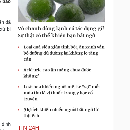
ể bảo
Doanh nghiệp 24h
Tin Công nghệ
Doanh nhân
Trải nghiệm
ì cộng đồng
Chuyển đổi số
ến đã
Vỏ chanh đông lạnh có tác dụng gì?
xử bị
u lịch
Podcast
Sự thật có thể khiến bạn bất ngờ
Tư vấn
Câu chuyện thời sự
Săn Tour
Đọc truyện đêm khuya
Loại quả siêu giàu tinh bột, ăn xanh vẫn
heck-in
Cửa sổ tình yêu
bổ dưỡng đủ đường lại không lo tăng
Kể chuyện cho bé
cân
Hạt giống tâm hồn
Acid uric cao ăn măng chua được
không?
Loài hoa khiến người mê, kẻ “sợ” mỗi
mùa thu là vị thuốc trong y học cổ
truyền
9 lợi ích khiến nhiều người bất ngờ từ
thịt ếch
g định
TIN 24H