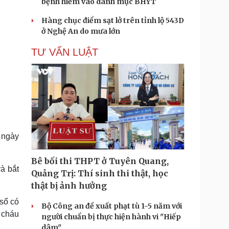
bệnh hiếm vào danh mục BHYT
Hàng chục điểm sạt lở trên tỉnh lộ 543D
ở Nghệ An do mưa lớn
TƯ VẤN LUẬT
t ngày
Bê bối thi THPT ở Tuyên Quang,
à bắt
Quảng Trị: Thí sinh thi thật, học
thật bị ảnh hưởng
sổ có
Bộ Công an đề xuất phạt tù 1-5 năm với
, cháu
người chuẩn bị thực hiện hành vi "Hiếp
dâm"