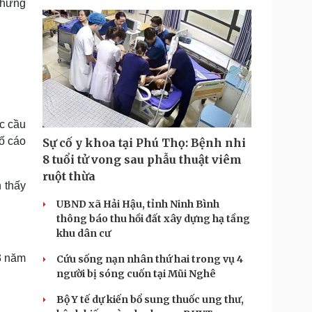
 chứng
c cầu
tố cáo
Sự cố y khoa tại Phú Thọ: Bệnh nhi
8 tuổi tử vong sau phẫu thuật viêm
ruột thừa
n thấy
UBND xã Hải Hậu, tỉnh Ninh Bình
thông báo thu hồi đất xây dựng hạ tầng
khu dân cư
 3 năm
Cứu sống nạn nhân thứ hai trong vụ 4
người bị sóng cuốn tại Mũi Nghê
Bộ Y tế dự kiến bổ sung thuốc ung thư,