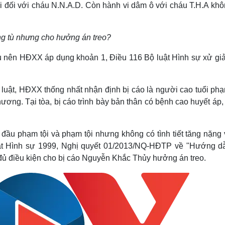
ội đối với cháu N.N.A.D. Còn hành vi dâm ô với cháu T.H.A khô
ng tù nhưng cho hưởng án treo?
vụ nên HĐXX áp dụng khoản 1, Điều 116 Bộ luật Hình sự xử gi
luật, HĐXX thống nhất nhận định bị cáo là người cao tuổi phạ
ơng. Tại tòa, bị cáo trình bày bản thân có bệnh cao huyết áp
ần đầu phạm tội và phạm tội nhưng không có tình tiết tăng nặng
luật Hình sự 1999, Nghị quyết 01/2013/NQ-HĐTP về "Hướng d
 đủ điều kiện cho bị cáo Nguyễn Khắc Thủy hưởng án treo.