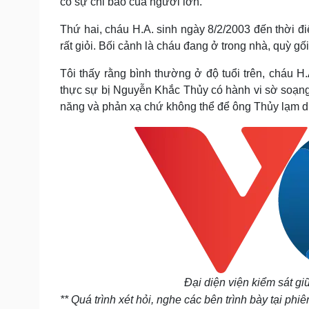
có sự chỉ bảo của người lớn.
Thứ hai, cháu H.A. sinh ngày 8/2/2003 đến thời đi
rất giỏi. Bối cảnh là cháu đang ở trong nhà, quỳ 
Tôi thấy rằng bình thường ở độ tuổi trên, cháu H
thực sự bị Nguyễn Khắc Thủy có hành vi sờ soạn
năng và phản xạ chứ không thể để ông Thủy lạm d
Đại diện viện kiểm sát gi
** Quá trình xét hỏi, nghe các bên trình bày tại 