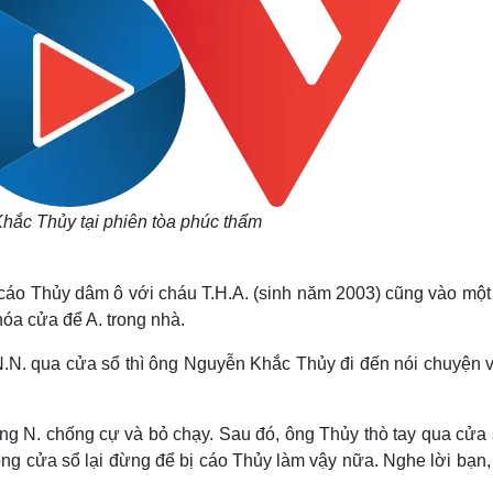
hắc Thủy tại phiên tòa phúc thẩm
ị cáo Thủy dâm ô với cháu T.H.A. (sinh năm 2003) cũng vào mộ
óa cửa để A. trong nhà.
N.N. qua cửa sổ thì ông Nguyễn Khắc Thủy đi đến nói chuyện v
g N. chống cự và bỏ chạy. Sau đó, ông Thủy thò tay qua cửa 
óng cửa sổ lại đừng để bị cáo Thủy làm vậy nữa. Nghe lời bạn