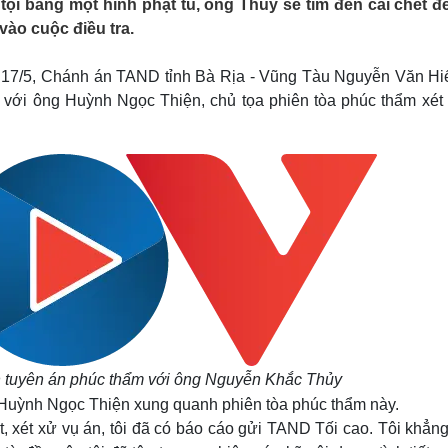
ội bằng một hình phạt tù, ông Thủy sẽ tìm đến cái chết đ
Lịch thi đấu bóng đá
Xe máy
vào cuộc điều tra.
Thế giới thể thao
Tư vấn
eSports
V
Hậu trường
u 17/5, Chánh án TAND tỉnh Bà Rịa - Vũng Tàu Nguyễn Văn Hi
 với ông Huỳnh Ngọc Thiện, chủ tọa phiên tòa phúc thẩm xét 
Văn hóa
Giải trí
D
Sân khấu - Điện ảnh
Nghệ sĩ
Văn học
Thời trang
Âm nhạc
Sao Việt
c
Di sản
tuyên án phúc thẩm với ông Nguyễn Khắc Thủy
n Huỳnh Ngọc Thiện xung quanh phiên tòa phúc thẩm này.
t, xét xử vụ án, tôi đã có báo cáo gửi TAND Tối cao. Tôi khẳn