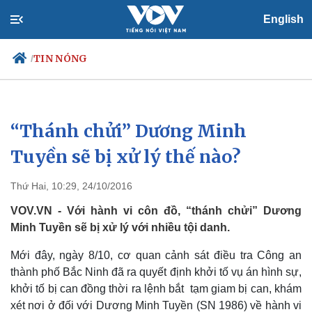
English
TIN NÓNG
/
“Thánh chửi” Dương Minh
Chính trị
Xã hội
Đảng
Tin 24h
Tuyền sẽ bị xử lý thế nào?
Tổ chức nhân sự
Dự báo thời tiết
Quốc hội
Giáo dục
Thứ Hai, 10:29, 24/10/2016
Nhận diện sự thật
Dấu ấn VOV
Việc làm
VOV.VN - Với hành vi côn đồ, “thánh chửi” Dương
Biển đảo
Minh Tuyền sẽ bị xử lý với nhiều tội danh.
Mới đây, ngày 8/10, cơ quan cảnh sát điều tra Công an
thành phố Bắc Ninh đã ra quyết định khởi tố vụ án hình sự,
khởi tố bị can đồng thời ra lệnh bắt tạm giam bị can, khám
xét nơi ở đối với Dương Minh Tuyền (SN 1986) về hành vi