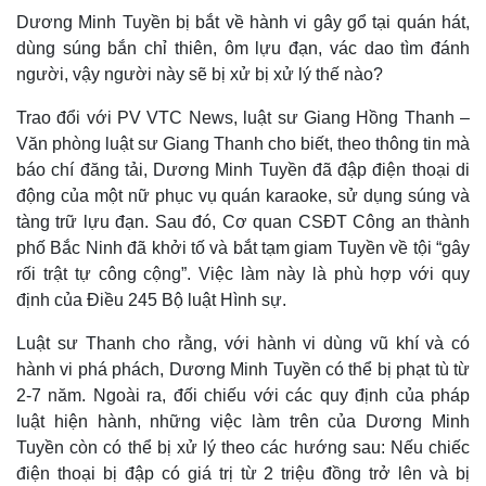
Dương Minh Tuyền bị bắt về hành vi gây gổ tại quán hát,
dùng súng bắn chỉ thiên, ôm lựu đạn, vác dao tìm đánh
người, vậy người này sẽ bị xử bị xử lý thế nào?
Trao đổi với PV VTC News, luật sư Giang Hồng Thanh –
Văn phòng luật sư Giang Thanh cho biết, theo thông tin mà
báo chí đăng tải, Dương Minh Tuyền đã đập điện thoại di
động của một nữ phục vụ quán karaoke, sử dụng súng và
tàng trữ lựu đạn. Sau đó, Cơ quan CSĐT Công an thành
phố Bắc Ninh đã khởi tố và bắt tạm giam Tuyền về tội “gây
rối trật tự công cộng”.
Việc làm này là phù hợp với quy
định của Điều 245 Bộ luật Hình sự.
Luật sư Thanh cho rằng, với hành vi dùng vũ khí và có
hành vi phá phách, Dương Minh Tuyền có thể bị phạt tù từ
2-7 năm. Ngoài ra, đối chiếu với các quy định của pháp
luật hiện hành, những việc làm trên của Dương Minh
Tuyền còn có thể bị xử lý theo các hướng sau: Nếu chiếc
điện thoại bị đập có giá trị từ 2 triệu đồng trở lên và bị