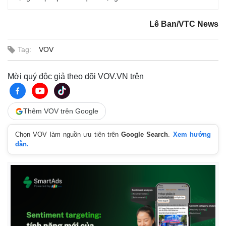
Lê Ban/VTC News
Tag:
VOV
Mời quý độc giả theo dõi VOV.VN trên
Thêm VOV trên Google
Chọn VOV làm nguồn ưu tiên trên
Google Search
.
Xem hướng
dẫn.
Kinh tế
Thị trường
Bất động sản
Giá vàng
Khởi nghiệp
Tiêu dùng
Tỷ giá
Chứng khoán