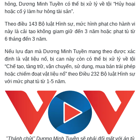
hỏng, Dương Minh Tuyền có thể bị xử lý về tội “Hủy hoại
hoặc cố ý làm hư hỏng tài sản”.
Thế giới
Multimedia
Theo điều 143 Bộ luật Hình sự, mức hình phạt cho hành vi
Quan sát
Video
này là cải tạo không giam giữ đến 3 năm hoặc phạt tù từ
Cuộc sống đó đây
Ảnh
6 tháng đến 3 năm.
Hồ sơ
E-Magazine
Infographic
Nếu lựu đạn mà Dương Minh Tuyền mang theo được xác
định là vật liệu nổ, bị can này còn có thể bị xử lý về tội
“Chế tạo, tàng trữ, vận chuyển, sử dụng, mua bán trái phép
hoặc chiếm đoạt vật liệu nổ” theo Điều 232 Bộ luật Hình sự
với mức phạt tù từ 1-5 năm.
"Thánh chửi" Dương Minh Tuyền sẽ phải đối mặt với án tù