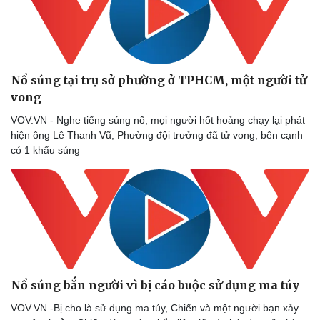
Nổ súng tại trụ sở phường ở TPHCM, một người tử
vong
Sức khỏe
Đời sống
VOV.VN - Nghe tiếng súng nổ, mọi người hốt hoảng chạy lại phát
hiện ông Lê Thanh Vũ, Phường đội trưởng đã tử vong, bên cạnh
Dinh dưỡng - món ngon
Nhà đẹp
có 1 khẩu súng
Cây thuốc
Blog
Sản phụ khoa
Tình yêu - Gia đình
Nhi khoa
Nam khoa
Làm đẹp - giảm cân
Phòng mạch online
Ăn sạch sống khỏe
Nổ súng bắn người vì bị cáo buộc sử dụng ma túy
VOV.VN -Bị cho là sử dụng ma túy, Chiến và một người bạn xảy