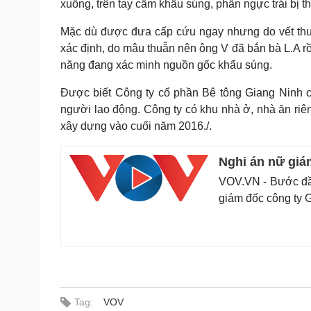
xuống, trên tay cầm khẩu súng, phần ngực trái bị 
Mặc dù được đưa cấp cứu ngay nhưng do vết thư
xác định, do mâu thuẫn nên ông V đã bắn bà L.A rồ
năng đang xác minh nguồn gốc khẩu súng.
Được biết Công ty cổ phần Bê tông Giang Ninh c
người lao động. Công ty có khu nhà ở, nhà ăn riê
xây dựng vào cuối năm 2016./.
Nghi án nữ giá
VOV.VN - Bước đầu
giám đốc công ty G.
Tag:
VOV