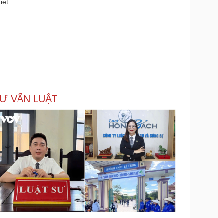
iết
Ư VẤN LUẬT