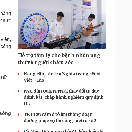
 năng
n chức
viên,
 công
Hỗ trợ tâm lý cho bệnh nhân ung
thư và người chăm sóc
Nâng cấp, tôn tạo Nghĩa trang liệt sĩ
n nữ
Việt - Lào
Ngư dân Quảng Ngãi thay đổi tư duy
đánh bắt, chấp hành nghiêm quy định
IUU
 sống
TP.HCM cấm ô tô lưu thông đoạn
đường phục vụ thi công metro số 2
Cà Mau: Đừng ngại hỏi AI, hỏi nhiều để