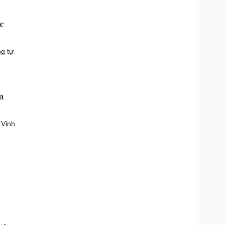
c
ng tự
m
 Vinh