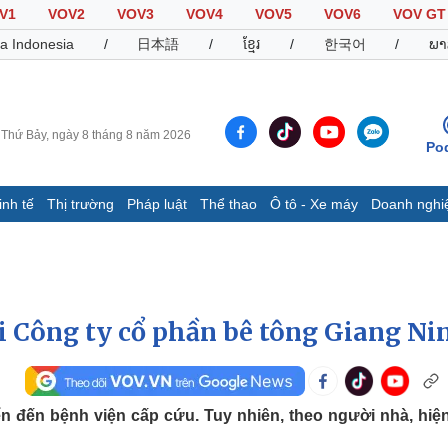
V1
VOV2
VOV3
VOV4
VOV5
VOV6
VOV GT
a Indonesia
/
日本語
/
ខ្មែរ
/
한국어
/
ພາ
Thứ Bảy, ngày 8 tháng 8 năm 2026
Po
inh tế
Thị trường
Pháp luật
Thể thao
Ô tô - Xe máy
Doanh nghi
Thế giới
Multimedia
K
Quan sát
Video
B
Cuộc sống đó đây
Ảnh
K
Hồ sơ
E-Magazine
ại Công ty cổ phần bê tông Giang Ni
Infographic
Thể thao
Ô tô - Xe máy
D
n đến bệnh viện cấp cứu. Tuy nhiên, theo người nhà, hiệ
Bóng đá
Ô tô
T