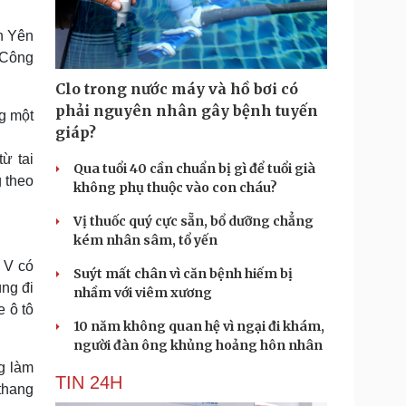
Doanh nghiệp 24h
Tin Công nghệ
Doanh nhân
Trải nghiệm
n Yên
ì cộng đồng
Chuyển đổi số
 Công
Clo trong nước máy và hồ bơi có
u lịch
Podcast
phải nguyên nhân gây bệnh tuyến
g một
Tư vấn
Câu chuyện thời sự
giáp?
Săn Tour
Đọc truyện đêm khuya
ừ tai
heck-in
Cửa sổ tình yêu
Qua tuổi 40 cần chuẩn bị gì để tuổi già
Kể chuyện cho bé
g theo
không phụ thuộc vào con cháu?
Hạt giống tâm hồn
Vị thuốc quý cực sẵn, bổ dưỡng chẳng
kém nhân sâm, tổ yến
 V có
Suýt mất chân vì căn bệnh hiếm bị
úng đi
nhầm với viêm xương
e ô tô
10 năm không quan hệ vì ngại đi khám,
người đàn ông khủng hoảng hôn nhân
g làm
TIN 24H
thang