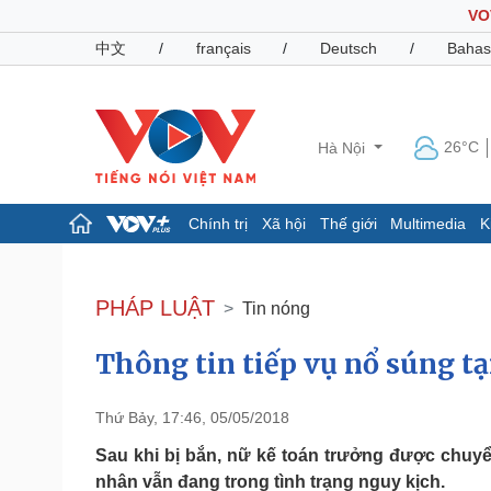
VO
中文
/
français
/
Deutsch
/
Bahas
26°C
Hà Nội
Chính trị
Xã hội
Thế giới
Multimedia
K
Chính trị
Xã hội
Đảng
Tin 24h
PHÁP LUẬT
Tin nóng
Tổ chức nhân sự
Dự báo thời tiết
Quốc hội
Giáo dục
Thông tin tiếp vụ nổ súng t
Nhận diện sự thật
Dấu ấn VOV
Việc làm
Biển đảo
Thứ Bảy, 17:46, 05/05/2018
Pháp luật
Quân sự - Quốc phòng
Sau khi bị bắn, nữ kế toán trưởng được chuyể
Vụ án
Vũ khí
nhân vẫn đang trong tình trạng nguy kịch.