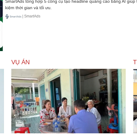
SmartAds tổng hợp 5 công cụ tạo headline quảng cáo bằng AI giúp t
kiệm thời gian và tối ưu.
| SmartAds
VỤ ÁN
T