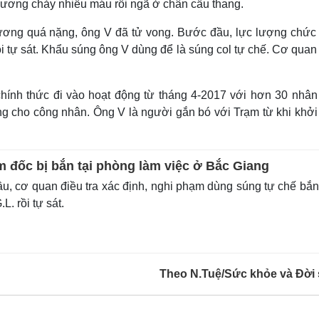
thương chảy nhiều máu rồi ngã ở chân cầu thang.
ơng quá nặng, ông V đã tử vong. Bước đầu, lực lượng chức
i tự sát. Khẩu súng ông V dùng để là súng col tự chế. Cơ qua
hính thức đi vào hoạt động từ tháng 4-2017 với hơn 30 nhân 
ng cho công nhân. Ông V là người gắn bó với Trạm từ khi khởi
m đốc bị bắn tại phòng làm việc ở Bắc Giang
, cơ quan điều tra xác định, nghi phạm dùng súng tự chế bắ
L. rồi tự sát.
Theo N.Tuệ/Sức khỏe và Đời