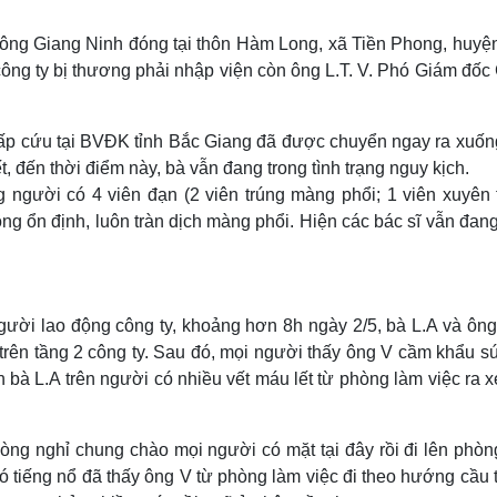
Lịch thi đấu bóng đá
Xe máy
Thế giới thể thao
Tư vấn
tông Giang Ninh đóng tại thôn Hàm Long, xã Tiền Phong, huyệ
eSports
V
công ty bị thương phải nhập viện còn ông L.T. V. Phó Giám đốc
Hậu trường
Văn hóa
Giải trí
D
 cấp cứu tại BVĐK tỉnh Bắc Giang đã được chuyển ngay ra xuốn
Sân khấu - Điện ảnh
Nghệ sĩ
t, đến thời điểm này, bà vẫn đang trong tình trạng nguy kịch.
Văn học
Thời trang
 người có 4 viên đạn (2 viên trúng màng phổi; 1 viên xuyên t
Âm nhạc
Sao Việt
c
Di sản
g ổn định, luôn tràn dịch màng phổi. Hiện các bác sĩ vẫn đan
gười lao động công ty, khoảng hơn 8h ngày 2/5, bà L.A và ông
 trên tầng 2 công ty. Sau đó, mọi người thấy ông V cầm khẩu s
 bà L.A trên người có nhiều vết máu lết từ phòng làm việc ra x
hòng nghỉ chung chào mọi người có mặt tại đây rồi đi lên phòn
ó tiếng nổ đã thấy ông V từ phòng làm việc đi theo hướng cầu 