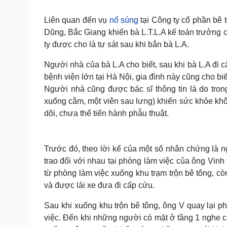
Tin nóng
Việt Nam
Tư vấn luật
Phân tích
Liên quan đến vụ
nổ súng
tại Công ty cổ phần bê 
Dũng, Bắc Giang khiến bà L.T.L.A kế toán trưởng 
ty được cho là tự sát sau khi bắn bà L.A.
Sức khỏe
Đời sống
Người nhà của bà L.A cho biết, sau khi bà L.A đi
Dinh dưỡng - món ngon
Nhà đẹp
bệnh viện lớn tại Hà Nội, gia đình này cũng cho biế
Cây thuốc
Blog
Người nhà cũng được bác sĩ thông tin là do trong
Sản phụ khoa
Tình yêu - Gia đình
Nhi khoa
xuống cằm, một viên sau lưng) khiến sức khỏe khôn
Nam khoa
dõi, chưa thể tiến hành phẫu thuật.
Làm đẹp - giảm cân
Phòng mạch online
Ăn sạch sống khỏe
Trước đó, theo lời kể của một số nhân chứng là n
Cải chính
trao đổi với nhau tại phòng làm việc của ông Vinh
từ phòng làm việc xuống khu trạm trộn bê tông, còn
và được lái xe đưa đi cấp cứu.
Sau khi xuống khu trộn bê tông, ông V quay lại p
việc. Đến khi những người có mặt ở tầng 1 nghe c