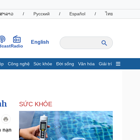
ສາລາວ
/
Русский
/
Español
/
ไทย
English
dcast
Radio
ệp
Công nghệ
Sức khỏe
Đời sống
Văn hóa
Giải trí
inh tế
Thị trường
ất động sản
Giá vàng
hởi nghiệp
Tiêu dùng
Tỷ giá
nh
SỨC KHỎE
Chứng khoán
Giá cà phê
oanh nghiệp
Công nghệ
n nạn
hông tin doanh nghiệp
Sành điệu