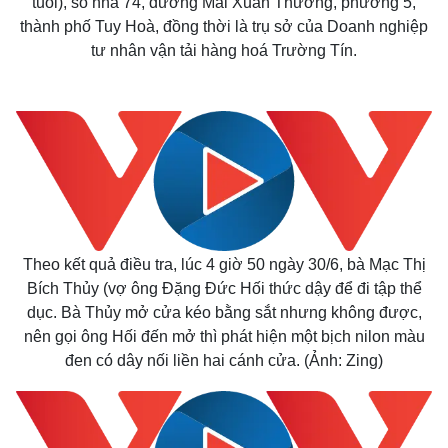
tuổi), số nhà 74, đường Mai Xuân Thưởng, phường 5,
thành phố Tuy Hoà, đồng thời là trụ sở của Doanh nghiệp
tư nhân vận tải hàng hoá Trường Tín.
Theo kết quả điều tra, lúc 4 giờ 50 ngày 30/6, bà Mạc Thị
Bích Thủy (vợ ông Đặng Đức Hối thức dậy để đi tập thể
dục. Bà Thủy mở cửa kéo bằng sắt nhưng không được,
nên gọi ông Hối đến mở thì phát hiện một bịch nilon màu
đen có dây nối liền hai cánh cửa. (Ảnh: Zing)
Thế giới
Multimedia