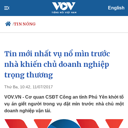
English
TIN NÓNG
/
Tin mới nhất vụ nổ mìn trước
Chính trị
Xã hội
Đảng
Tin 24h
nhà khiến chủ doanh nghiệp
Tổ chức nhân sự
Dự báo thời tiết
trọng thương
Quốc hội
Giáo dục
Nhận diện sự thật
Dấu ấn VOV
Việc làm
Thứ Ba, 10:42, 11/07/2017
Biển đảo
VOV.VN - Cơ quan CSĐT Công an tỉnh Phú Yên khởi tố
vụ án giết người trong vụ đặt mìn trước nhà chủ một
doanh nghiệp vận tải.