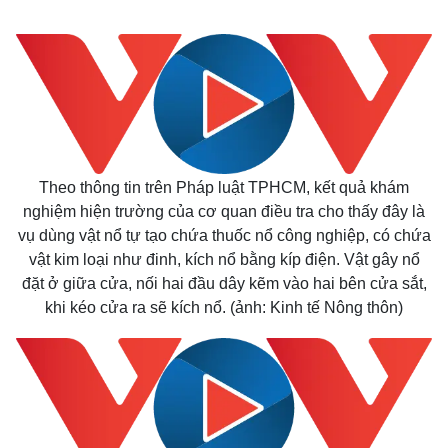
Theo thông tin trên Pháp luật TPHCM, kết quả khám
nghiệm hiện trường của cơ quan điều tra cho thấy đây là
Kinh tế
Thị trường
vụ dùng vật nổ tự tạo chứa thuốc nổ công nghiệp, có chứa
Bất động sản
Giá vàng
vật kim loại như đinh, kích nổ bằng kíp điện. Vật gây nổ
Khởi nghiệp
Tiêu dùng
Tỷ giá
đặt ở giữa cửa, nối hai đầu dây kẽm vào hai bên cửa sắt,
Chứng khoán
khi kéo cửa ra sẽ kích nổ. (ảnh: Kinh tế Nông thôn)
Giá cà phê