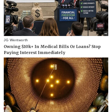
Thể thao
Ô tô - Xe máy
Bóng đá
Ô tô
Lịch thi đấu bóng đá
Xe máy
Thế giới thể thao
Tư vấn
eSports
Hậu trường