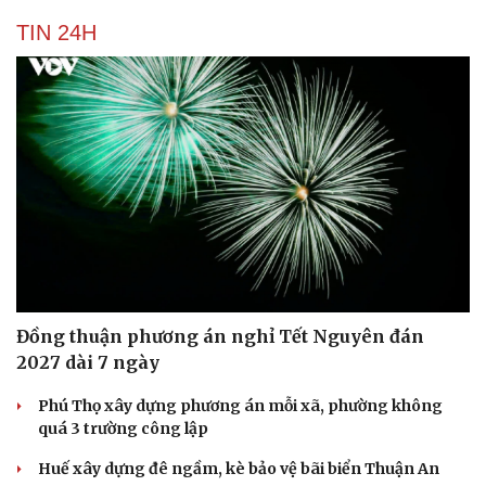
TIN 24H
Văn hóa
Giải trí
Sân khấu - Điện ảnh
Nghệ sĩ
Văn học
Thời trang
Âm nhạc
Sao Việt
Di sản
Đồng thuận phương án nghỉ Tết Nguyên đán
2027 dài 7 ngày
Phú Thọ xây dựng phương án mỗi xã, phường không
quá 3 trường công lập
Huế xây dựng đê ngầm, kè bảo vệ bãi biển Thuận An