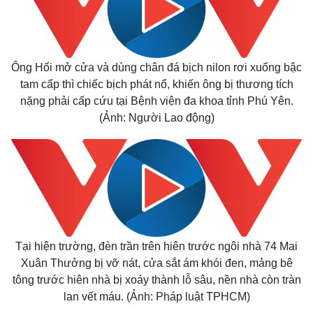
Quan sát
Video
Cuộc sống đó đây
Ảnh
Hồ sơ
E-Magazine
Infographic
Ông Hối mở cửa và dùng chân đá bịch nilon rơi xuống bậc
tam cấp thì chiếc bịch phát nổ, khiến ông bị thương tích
nặng phải cấp cứu tại Bệnh viện đa khoa tỉnh Phú Yên.
(Ảnh: Người Lao động)
Tại hiện trường, đèn trần trên hiên trước ngôi nhà 74 Mai
Xuân Thưởng bị vỡ nát, cửa sắt ám khói đen, mảng bê
tông trước hiên nhà bị xoáy thành lỗ sâu, nền nhà còn tràn
lan vết máu. (Ảnh: Pháp luật TPHCM)