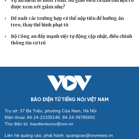
Vụ án điểm 10 môn Toán: Nữ giáo viên ra đầu thú liệu có
được xem xét giảm nhẹ?
Đề xuất các trường hợp có thể nộp tiền để hưởng án
treo, thay thế hình phạt tù
Bộ Công an đẩy mạnh việc tự động cập nhật, điều chỉnh
thông tin cư trú
BÁO ĐIỆN TỬ TIẾNG NÓI VIỆT NAM
Trụ sở: 37 Bà Triệu, phường Cửa Nam, Hà Nội
Điện thoại: 84-24-22105148, 84-24-39785691
Thư điện tử: baodientuvov@vov.vn
Liên hệ quảng cáo, phát hành: quangcao@vovnews.vn