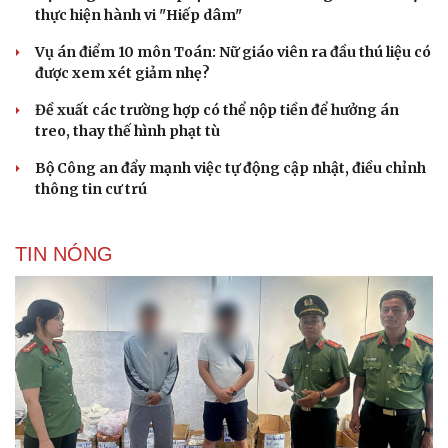
thực hiện hành vi "Hiếp dâm"
Vụ án điểm 10 môn Toán: Nữ giáo viên ra đầu thú liệu có
được xem xét giảm nhẹ?
Đề xuất các trường hợp có thể nộp tiền để hưởng án
treo, thay thế hình phạt tù
Bộ Công an đẩy mạnh việc tự động cập nhật, điều chỉnh
thông tin cư trú
TIN NÓNG
Du lịch
Podcast
Tư vấn
Câu chuyện thời sự
Săn Tour
Đọc truyện đêm khuya
check-in
Cửa sổ tình yêu
Kể chuyện cho bé
Hạt giống tâm hồn