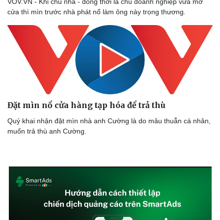
VOV.VN - Khi chủ nhà - đồng thời là chủ doanh nghiệp vừa mở
cửa thì mìn trước nhà phát nổ làm ông này trọng thương.
Sức khỏe
Đời sống
Đặt mìn nổ cửa hàng tạp hóa để trả thù
Dinh dưỡng - món ngon
Nhà đẹp
Cây thuốc
Blog
Quý khai nhận đặt mìn nhà anh Cường là do mâu thuẫn cá nhân,
Sản phụ khoa
Tình yêu - Gia đình
muốn trả thù anh Cường.
Nhi khoa
Nam khoa
Làm đẹp - giảm cân
Phòng mạch online
Ăn sạch sống khỏe