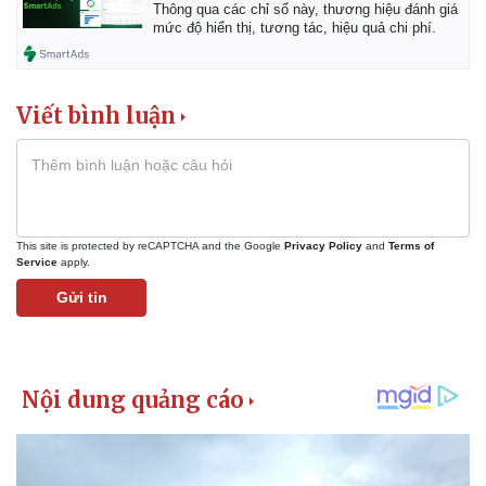
Pháp luật
Quân sự - Quốc phòng
Thông qua các chỉ số này, thương hiệu đánh giá
mức độ hiển thị, tương tác, hiệu quả chi phí.
Vụ án
Vũ khí
Tin nóng
Việt Nam
Tư vấn luật
Phân tích
Viết bình luận
This site is protected by reCAPTCHA and the Google
Privacy Policy
and
Terms of
Service
apply.
Gửi tin