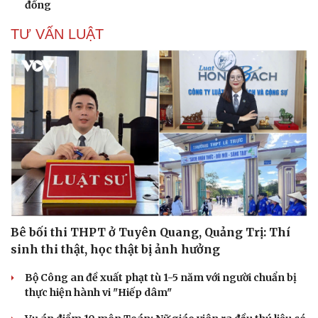
đồng
TƯ VẤN LUẬT
Cải chính
Bê bối thi THPT ở Tuyên Quang, Quảng Trị: Thí
sinh thi thật, học thật bị ảnh hưởng
Bộ Công an đề xuất phạt tù 1-5 năm với người chuẩn bị
thực hiện hành vi "Hiếp dâm"