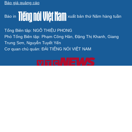
Báo giá quảng cáo
Báo in
xuất bản thứ Năm hàng tuần
Tổng Biên tập: NGÔ THIỆU PHONG
Phó Tổng Biên tập: Phạm Công Hân, Đặng Thị Khanh, Giang
Trung Sơn, Nguyễn Tuyết Yến
Cơ quan chủ quản: ĐÀI TIẾNG NÓI VIỆT NAM
Không được sao chép lại bất kỳ thông tin nào từ website này khi
chưa có sự đồng ý bằng văn bản của Báo Điện tử Tiếng nói Việt
Nam
Giấy phép số 27/GP-BVHTTDL của Bộ Văn hóa, Thể thao và Du
lịch cấp ngày 25/04/2025