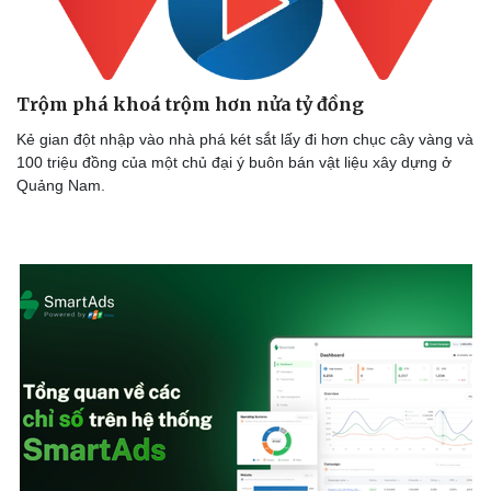
Trộm phá khoá trộm hơn nửa tỷ đồng
Kẻ gian đột nhập vào nhà phá két sắt lấy đi hơn chục cây vàng và
100 triệu đồng của một chủ đại ý buôn bán vật liệu xây dựng ở
Quảng Nam.
Văn hóa
Giải trí
Sân khấu - Điện ảnh
Nghệ s
Văn học
Thời t
Âm nhạc
Sao Vi
Di sản