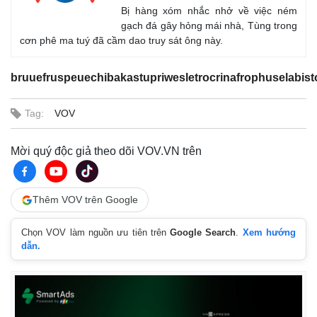
Bị hàng xóm nhắc nhở về việc ném
Kinh tế
Thị tr
gạch đá gây hỏng mái nhà, Tùng trong
Bất động sản
Giá và
cơn phê ma tuý đã cầm dao truy sát ông này.
Khởi nghiệp
Tiêu d
Tỷ giá
Chứng
bruuefruspeuechibakastupriwesletrocrinafrophuselabis
Giá cà
Tag:
VOV
Mời quý độc giả theo dõi VOV.VN trên
Thêm VOV trên Google
Chọn VOV làm nguồn ưu tiên trên
Google Search
.
Xem hướng
dẫn.