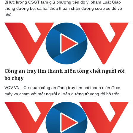
Bị lực lượng CSGT tạm giữ phương tiện do vi phạm Luật Giao
thông đường bộ, cả hai thỏa thuận chặn đường cướp xe để về
nhà.
Sức khỏe
Đời số
Dinh dưỡng - món ngon
Nhà đ
Cây thuốc
Blog
Sản phụ khoa
Tình y
Nhi khoa
Nam khoa
Làm đẹp - giảm cân
Phòng mạch online
Ăn sạch sống khỏe
Công an truy tìm thanh niên tông chết người rồi
bỏ chạy
VOV.VN - Cơ quan công an đang truy tìm hai thanh niên đi xe
máy va chạm với một người đi trên đường tử vong rồi bỏ trốn.