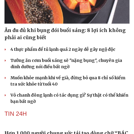
Ăn đu đủ khi bụng đói buổi sáng: 8 lợi ích không
phải ai cũng biết
4 thực phẩm để tủ lạnh quá 2 ngày dễ gây ngộ độc
Tưởng ăn cơm buổi sáng sẽ "nặng bụng", chuyên gia
dinh dưỡng nói điều bất ngờ
Muốn khỏe mạnh khi về già, đừng bỏ qua 8 chỉ số kiểm
tra sức khỏe từ tuổi 40
Vỏ chanh đông lạnh có tác dụng gì? Sự thật có thể khiến
bạn bất ngờ
Du lịch
Podcas
TIN 24H
Tư vấn
Câu ch
Săn Tour
Đọc tr
check-in
Cửa sổ
Hơn 1.000 người chung sức tái tạo dòng chữ “BÁC