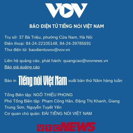
TƯ VẤN LUẬT
Bê bối thi THPT ở Tuyên Quang, Quảng Trị: Thí
sinh thi thật, học thật bị ảnh hưởng
Bộ Công an đề xuất phạt tù 1-5 năm với người chuẩn bị
thực hiện hành vi "Hiếp dâm"
Vụ án điểm 10 môn Toán: Nữ giáo viên ra đầu thú liệu có
được xem xét giảm nhẹ?