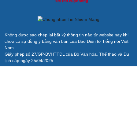
Đề xuất các trường hợp có thể nộp tiền để hưởng án
treo, thay thế hình phạt tù
Bộ Công an đẩy mạnh việc tự động cập nhật, điều chỉnh
thông tin cư trú
BÁO ĐIỆN TỬ TIẾNG NÓI VIỆT NAM
Trụ sở: 37 Bà Triệu, phường Cửa Nam, Hà Nội
Điện thoại: 84-24-22105148, 84-24-39785691
Thư điện tử: baodientuvov@vov.vn
Liên hệ quảng cáo, phát hành: quangcao@vovnews.vn
Báo giá quảng cáo