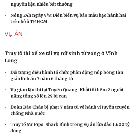
Cải chính
Tây Ninh cảnh báo bẫy "việc nhẹ lương cao" ở
Campuchia
Làm rõ đối tượng gây tai nạn giao thông khiến một phụ
nữ tử vong rồi bỏ trốn
Khởi tố vợ chồng giám đốc công ty tổ chức cho người
nước ngoài ở lại trái phép
Chuyển hồ sơ sang Bộ Công an về 7 cá nhân bán vàng
nguyên liệu nhiều bất thường