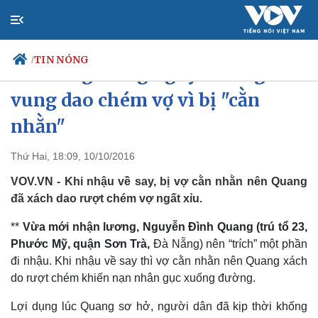
TIN NÓNG
/
Tin nóng trong ngày: Chồng
vung dao chém vợ vì bị "cằn
nhằn"
Chính trị
Xã hội
Đảng
Tin 24
Thứ Hai, 18:09, 10/10/2016
Tổ chức nhân sự
Dự báo 
VOV.VN - Khi nhậu về say, bị vợ cằn nhằn nên Quang
Quốc hội
Giáo d
Nhận diện sự thật
Dấu ấ
đã xách dao rượt chém vợ ngất xỉu.
Việc l
**
Vừa mới nhận lương, Nguyễn Đình Quang (trú tổ 23,
Biển đ
Phước Mỹ, quận Sơn Trà,
Đà Nẵng) nên “trích” một phần
đi nhậu. Khi nhậu về say thì vợ cằn nhằn nên Quang xách
do rượt chém khiến nạn nhân gục xuống đường.
Lợi dụng lúc Quang sơ hở, người dân đã kịp thời khống