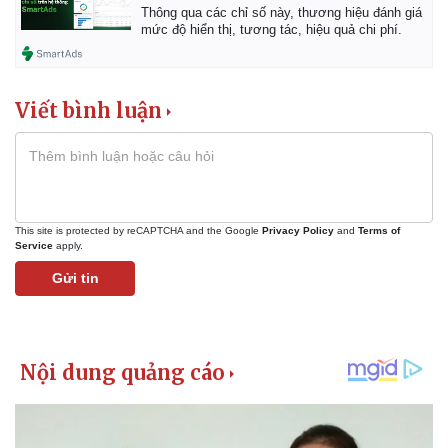
Thông qua các chỉ số này, thương hiệu đánh giá
mức độ hiển thị, tương tác, hiệu quả chi phí.
Viết bình luận
Pháp luật
Quân s
Vụ án
Vũ khí
Tin nóng
Việt N
Tư vấn luật
Phân t
This site is protected by reCAPTCHA and the Google
Privacy Policy
and
Terms of
Service
apply.
Gửi tin