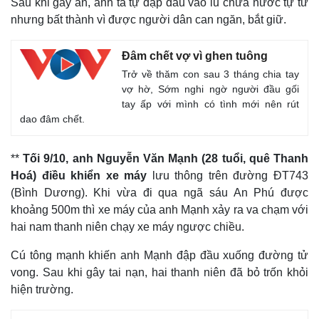
Sau khi gây án, anh ta tự đập đầu vào lu chứa nước tự tử
nhưng bất thành vì được người dân can ngăn, bắt giữ.
Đâm chết vợ vì ghen tuông
Trở về thăm con sau 3 tháng chia tay
vợ hờ, Sớm nghi ngờ người đầu gối
tay ấp với mình có tình mới nên rút
dao đâm chết.
**
Tối 9/10, anh Nguyễn Văn Mạnh (28 tuổi, quê Thanh
Hoá) điều khiển xe máy
lưu thông trên đường ĐT743
(Bình Dương). Khi vừa đi qua ngã sáu An Phú được
khoảng 500m thì xe máy của anh Mạnh xảy ra va chạm với
hai nam thanh niên chạy xe máy ngược chiều.
Cú tông mạnh khiến anh Mạnh đập đầu xuống đường tử
vong. Sau khi gây tai nạn, hai thanh niên đã bỏ trốn khỏi
hiện trường.