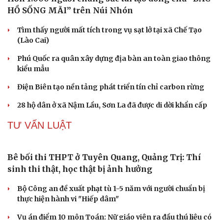
Kể chu
HỒ SỐNG MÃI” trên Núi Nhón
Hạt gi
Tìm thấy người mất tích trong vụ sạt lở tại xã Chế Tạo
(Lào Cai)
Phú Quốc ra quân xây dựng địa bàn an toàn giao thông
kiểu mẫu
Điện Biên tạo nền tảng phát triển tín chỉ carbon rừng
28 hộ dân ở xã Nậm Lầu, Sơn La đã được di dời khẩn cấp
TƯ VẤN LUẬT