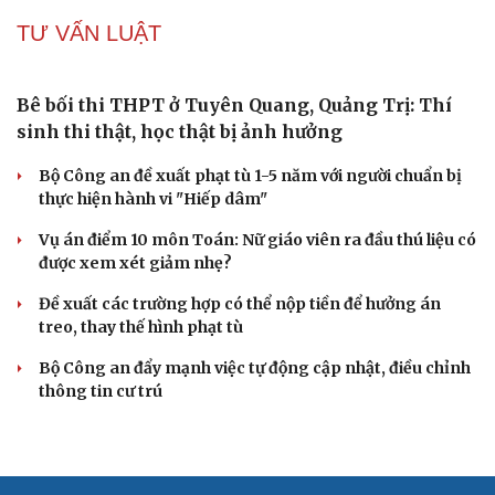
Nóng 24h ngày 9/8: Diễn biến vụ bảo mẫu bạo hành hai
trẻ nhỏ ở TP.HCM
VỤ ÁN
Truy tố tài xế xe tải vụ nữ sinh tử vong ở Vĩnh
Long
Đối tượng điều hành tổ chức phản động núp bóng tôn
giáo lĩnh án 7 năm 6 tháng tù
Vụ gian lận thi tại Tuyên Quang: Khởi tố thêm 2 người,
nâng tổng số lên 29 bị can
Đoàn Bảo Châu bị phạt 7 năm tù về hành vi tuyên truyền
chống Nhà nước
Truy tố Mr Pips, Shark Bình trong vụ án lừa đảo 1.600 tỷ
đồng