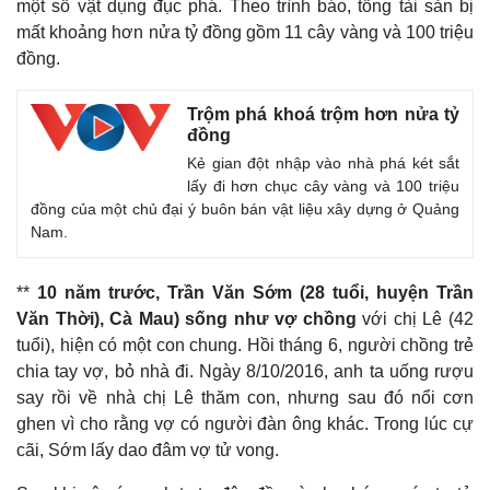
một số vật dụng đục phá. Theo trình báo, tổng tài sản bị
mất khoảng hơn nửa tỷ đồng gồm 11 cây vàng và 100 triệu
đồng.
Trộm phá khoá trộm hơn nửa tỷ
đồng
Kẻ gian đột nhập vào nhà phá két sắt
lấy đi hơn chục cây vàng và 100 triệu
đồng của một chủ đại ý buôn bán vật liệu xây dựng ở Quảng
Nam.
**
10 năm trước, Trần Văn Sớm (28 tuổi, huyện Trần
Văn Thời), Cà Mau) sống như vợ chồng
với chị Lê (42
tuổi), hiện có một con chung. Hồi tháng 6, người chồng trẻ
chia tay vợ, bỏ nhà đi. Ngày 8/10/2016, anh ta uống rượu
Thế giới
Multim
say rồi về nhà chị Lê thăm con, nhưng sau đó nổi cơn
Quan sát
Video
ghen vì cho rằng vợ có người đàn ông khác. Trong lúc cự
Cuộc sống đó đây
Ảnh
cãi, Sớm lấy dao đâm vợ tử vong.
Hồ sơ
E-Mag
Infogr