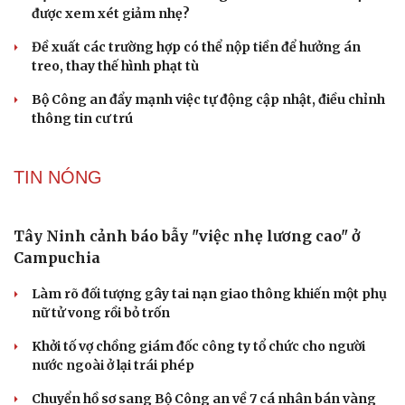
Bê bối thi THPT ở Tuyên Quang, Quảng Trị: Thí
sinh thi thật, học thật bị ảnh hưởng
Bộ Công an đề xuất phạt tù 1-5 năm với người chuẩn bị
thực hiện hành vi "Hiếp dâm"
Vụ án điểm 10 môn Toán: Nữ giáo viên ra đầu thú liệu có
được xem xét giảm nhẹ?
Đề xuất các trường hợp có thể nộp tiền để hưởng án
treo, thay thế hình phạt tù
Bộ Công an đẩy mạnh việc tự động cập nhật, điều chỉnh
thông tin cư trú
TIN NÓNG