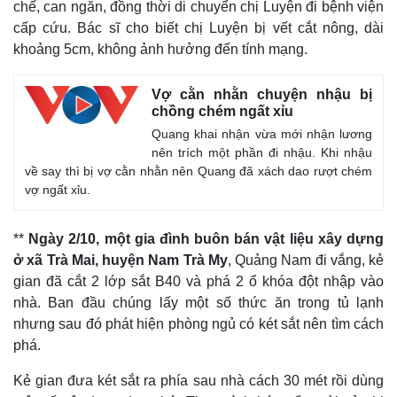
chế, can ngăn, đồng thời di chuyển chị Luyện đi bệnh viện
cấp cứu. Bác sĩ cho biết chị Luyện bị vết cắt nông, dài
khoảng 5cm, không ảnh hưởng đến tính mạng.
Vợ cằn nhằn chuyện nhậu bị
chồng chém ngất xỉu
Quang khai nhận vừa mới nhận lương
nên trích một phần đi nhậu. Khi nhậu
về say thì bị vợ cằn nhằn nên Quang đã xách dao rượt chém
vợ ngất xỉu.
**
Ngày 2/10, một gia đình buôn bán vật liệu xây dựng
ở xã Trà Mai, huyện Nam Trà My
, Quảng Nam đi vắng, kẻ
gian đã cắt 2 lớp sắt B40 và phá 2 ổ khóa đột nhập vào
nhà. Ban đầu chúng lấy một số thức ăn trong tủ lạnh
nhưng sau đó phát hiện phòng ngủ có két sắt nên tìm cách
phá.
Kẻ gian đưa két sắt ra phía sau nhà cách 30 mét rồi dùng