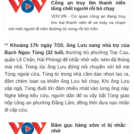
Công an truy tìm thanh niên
tông chết người rồi bỏ chạy
VOV.VN - Cơ quan công an đang truy
tìm hai thanh niên đi xe máy va chạm
với một người đi trên đường tử vong rồi bỏ trốn.
**
Khoảng 17h ngày 7/10, ông Lưu sang nhà trọ của
Bạch Ngọc Tùng (32 tuổi,
thường trú phường Trại Cau,
quận Lê Chân, Hải Phòng) để nhắc nhở việc ném đá thủng
mái nhà. Trong lúc ông Lưu đứng nói chuyện với bố mẹ
Tùng ngoài cửa, Tùng từ trong nhà cầm dao nhọn lao ra,
đâm chém loạn xạ khiến ông Lưu bỏ chạy. Khi ông Lưu
vấp ngã, Tùng đuổi tới đâm nhiều nhát vào lưng ông này.
Nghe tiếng kêu cứu, người dân đổ ra vây bắt Tùng giao
nộp công an phường Đằng Lâm, đồng thời đưa nạn nhân
đi cấp cứu.
Đâm gục hàng xóm vì bị nhắc
nhở