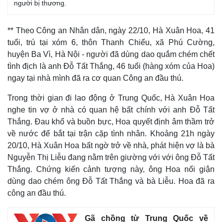
người bị thương.
** Theo Công an Nhân dân, ngày 22/10, Hà Xuân Hoa, 41
tuổi, trú tại xóm 6, thôn Thanh Chiểu, xã Phú Cường,
huyện Ba Vì, Hà Nội - người đã dùng dao quắm chém chết
tình địch là anh Đỗ Tất Thắng, 46 tuổi (hàng xóm của Hoa)
ngay tại nhà mình đã ra cơ quan Công an đầu thú.
Trong thời gian đi lao động ở Trung Quốc, Hà Xuân Hoa
nghe tin vợ ở nhà có quan hệ bất chính với anh Đỗ Tất
Thắng. Đau khổ và buồn bực, Hoa quyết định âm thầm trở
về nước để bắt tại trận cặp tình nhân. Khoảng 21h ngày
20/10, Hà Xuân Hoa bất ngờ trở về nhà, phát hiện vợ là bà
Nguyễn Thị Liễu đang nằm trên giường với với ông Đỗ Tất
Thắng. Chứng kiến cảnh tượng này, ông Hoa nổi giận
dùng dao chém ông Đỗ Tất Thắng và bà Liễu. Hoa đã ra
công an đầu thú.
Gã chồng từ Trung Quốc về