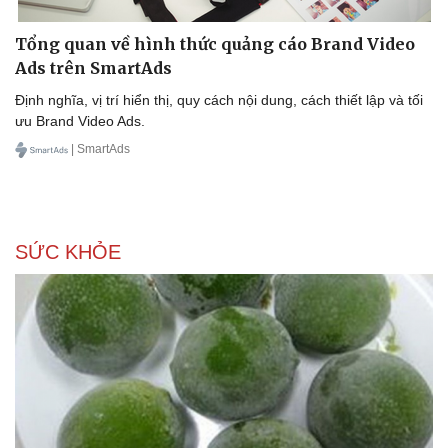
Tổng quan về hình thức quảng cáo Brand Video
Ads trên SmartAds
Định nghĩa, vị trí hiển thị, quy cách nội dung, cách thiết lập và tối
ưu Brand Video Ads.
| SmartAds
SỨC KHỎE
Văn hóa
Giải trí
Sân khấu - Điện ảnh
Nghệ s
Văn học
Thời t
Âm nhạc
Sao Vi
Di sản