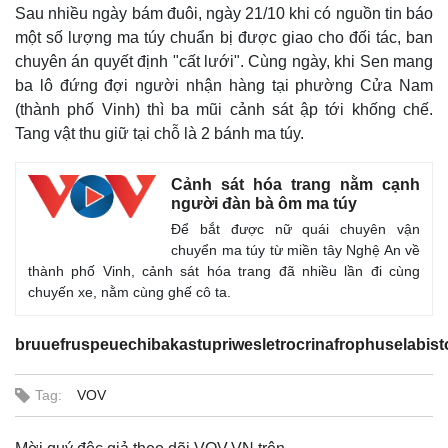
Sau nhiều ngày bám đuôi, ngày 21/10 khi có nguồn tin báo
một số lượng ma túy chuẩn bị được giao cho đối tác, ban
chuyên án quyết định "cất lưới". Cùng ngày, khi Sen mang
ba lô đứng đợi người nhận hàng tại phường Cửa Nam
Kinh tế
Thị tr
(thành phố Vinh) thì ba mũi cảnh sát ập tới khống chế.
Tang vật thu giữ tại chỗ là 2 bánh ma túy.
Bất động sản
Giá và
Khởi nghiệp
Tiêu d
Tỷ giá
Cảnh sát hóa trang nằm cạnh
Chứng
người đàn bà ôm ma túy
Giá cà
Để bắt được nữ quái chuyên vận
chuyển ma túy từ miền tây Nghệ An về
thành phố Vinh, cảnh sát hóa trang đã nhiều lần đi cùng
chuyến xe, nằm cùng ghế cô ta.
bruuefruspeuechibakastupriwesletrocrinafrophuselabis
Tag:
VOV