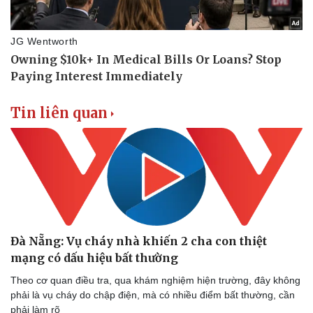
Tin liên quan
Đà Nẵng: Vụ cháy nhà khiến 2 cha con thiệt
mạng có dấu hiệu bất thường
Doanh nghiệp
Công 
Theo cơ quan điều tra, qua khám nghiệm hiện trường, đây không
Thông tin doanh nghiệp
Sành đ
phải là vụ cháy do chập điện, mà có nhiều điểm bất thường, cần
Doanh nghiệp 24h
Tin Cô
phải làm rõ