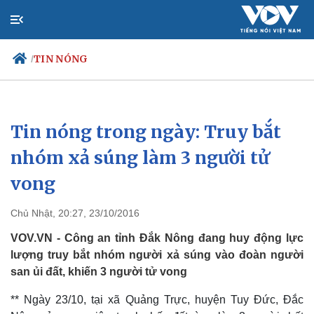
TIN NÓNG
/
Tin nóng trong ngày: Truy bắt
Chính trị
Xã hội
Đảng
Tin 24
nhóm xả súng làm 3 người tử
Tổ chức nhân sự
Dự báo 
vong
Quốc hội
Giáo d
Nhận diện sự thật
Dấu ấ
Việc l
Chủ Nhật, 20:27, 23/10/2016
Biển đ
VOV.VN - Công an tỉnh Đắk Nông đang huy động lực
lượng truy bắt nhóm người xả súng vào đoàn người
san ủi đất, khiến 3 người tử vong
** Ngày 23/10, tại xã Quảng Trực, huyện Tuy Đức, Đắc