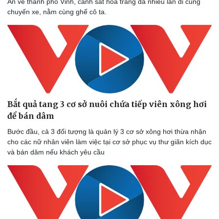
An về thành phố Vinh, cảnh sát hóa trang đã nhiều lần đi cùng
Làm đẹp - giảm cân
chuyến xe, nằm cùng ghế cô ta.
Phòng mạch online
Ăn sạch sống khỏe
Bắt quả tang 3 cơ sở nuôi chứa tiếp viên xông hơi
để bán dâm
Bước đầu, cả 3 đối tượng là quản lý 3 cơ sở xông hơi thừa nhận
cho các nữ nhân viên làm việc tại cơ sở phục vụ thư giãn kích dục
và bán dâm nếu khách yêu cầu