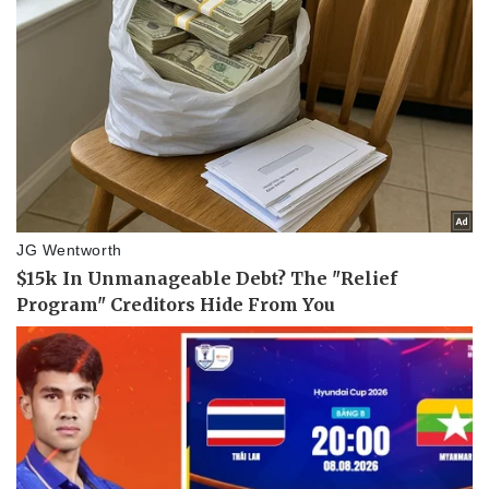
Bóng đá
Ô tô
Lịch thi đấu bóng đá
Xe má
Thế giới thể thao
Tư vấ
eSports
Hậu trường