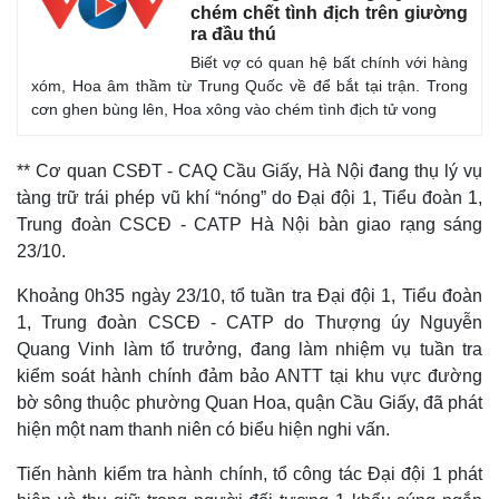
chém chết tình địch trên giường
ra đầu thú
Biết vợ có quan hệ bất chính với hàng
xóm, Hoa âm thầm từ Trung Quốc về để bắt tại trận. Trong
cơn ghen bùng lên, Hoa xông vào chém tình địch tử vong
** Cơ quan CSĐT - CAQ Cầu Giấy, Hà Nội đang thụ lý vụ
Thế giới
Multim
tàng trữ trái phép vũ khí “nóng” do Đại đội 1, Tiểu đoàn 1,
Quan sát
Video
Trung đoàn CSCĐ - CATP Hà Nội bàn giao rạng sáng
Cuộc sống đó đây
Ảnh
23/10.
Hồ sơ
E-Mag
Infogr
Khoảng 0h35 ngày 23/10, tổ tuần tra Đại đội 1, Tiểu đoàn
1, Trung đoàn CSCĐ - CATP do Thượng úy Nguyễn
Quang Vinh làm tổ trưởng, đang làm nhiệm vụ tuần tra
kiểm soát hành chính đảm bảo ANTT tại khu vực đường
bờ sông thuộc phường Quan Hoa, quận Cầu Giấy, đã phát
hiện một nam thanh niên có biểu hiện nghi vấn.
Tiến hành kiểm tra hành chính, tổ công tác Đại đội 1 phát