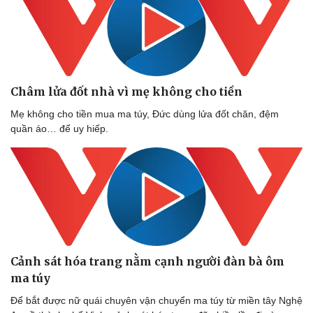
Châm lửa đốt nhà vì mẹ không cho tiền
Mẹ không cho tiền mua ma túy, Đức dùng lửa đốt chăn, đệm
quần áo… để uy hiếp.
Sức khỏe
Đời số
Dinh dưỡng - món ngon
Nhà đ
Cảnh sát hóa trang nằm cạnh người đàn bà ôm
Cây thuốc
Blog
ma túy
Sản phụ khoa
Tình y
Nhi khoa
Để bắt được nữ quái chuyên vận chuyển ma túy từ miền tây Nghệ
Nam khoa