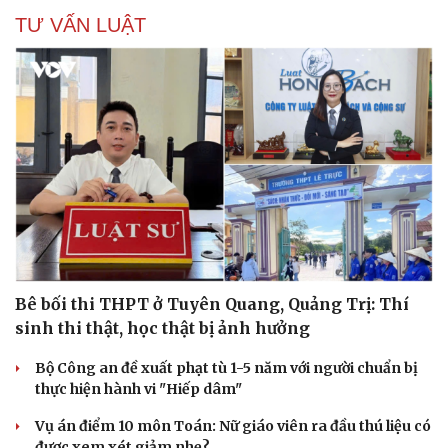
TƯ VẤN LUẬT
Du lịch
Podcas
Bê bối thi THPT ở Tuyên Quang, Quảng Trị: Thí
Tư vấn
Câu ch
sinh thi thật, học thật bị ảnh hưởng
Săn Tour
Đọc tr
check-in
Cửa sổ
Bộ Công an đề xuất phạt tù 1-5 năm với người chuẩn bị
Kể chu
thực hiện hành vi "Hiếp dâm"
Hạt gi
Vụ án điểm 10 môn Toán: Nữ giáo viên ra đầu thú liệu có
được xem xét giảm nhẹ?