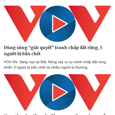
Doanh nhân
Trải n
Vì cộng đồng
Chuyển
Dùng súng “giải quyết” tranh chấp đất rừng, 3
người bị bắn chết
VOV.VN- Sáng nay tại Đắc Nông xảy ra vụ tranh chấp đất rừng
khiến 3 người bị bắn chết và nhiều người bị thương.