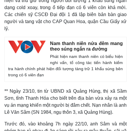
hiện và thu giữ trong người đối tượng 1 khẩu súng ngắn
dạng cold xoay, trong ổ tiếp đạn có 6 viên còn khá mới.
Các chiến sỹ CSCĐ Đại đội 1 đã lập biên bản bàn giao
người và tang vật cho CAP Quan Hoa, quận Cầu Giấy xử
lý.
Nam thanh niên nửa đêm mang
theo súng ngắn ra đường
Phát hiện nam thanh niên có biểu hiện
nghi vấn, tổ công tác tiến hành kiểm
tra hành chính phát hiện đối tượng tàng trữ 1 khẩu súng bên
trong có 6 viên đạn
** Ngày 23/10, tin từ UBND xã Quảng Hùng, thị xã Sầm
Sơn, tỉnh Thanh Hóa cho biết trên địa bàn vừa xảy ra một
vụ án mạng khiến một người bị đâm chết. Nạn nhân là anh
Lê Văn Sâm (SN 1984, ngụ thôn 3, xã Quảng Hùng).
Trước đó, vào khoảng 7h ngày 22/10, anh Sâm và một
nhóm bạn rủ nhau đi ăn sáng rồi xảy ra mâu thuẫn, cãi vã