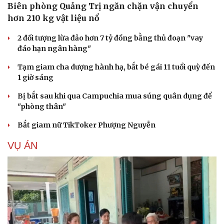
Biên phòng Quảng Trị ngăn chặn vận chuyển
hơn 210 kg vật liệu nổ
2 đối tượng lừa đảo hơn 7 tỷ đồng bằng thủ đoạn "vay
đáo hạn ngân hàng"
Tạm giam cha dượng hành hạ, bắt bé gái 11 tuổi quỳ đến
1 giờ sáng
Bị bắt sau khi qua Campuchia mua súng quân dụng để
"phòng thân"
Bắt giam nữ TikToker Phượng Nguyễn
VỤ ÁN