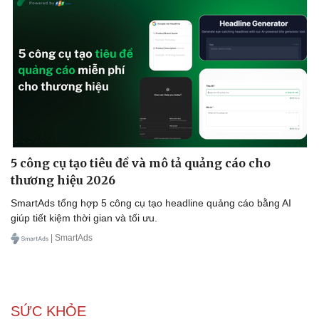
5 công cụ tạo tiêu đề và mô tả quảng cáo cho
thương hiệu 2026
SmartAds tổng hợp 5 công cụ tạo headline quảng cáo bằng AI
giúp tiết kiệm thời gian và tối ưu.
| SmartAds
Văn hóa
Giải trí
Sân khấu - Điện ảnh
Nghệ sĩ
Văn học
Thời trang
Âm nhạc
Sao Việt
Di sản
SỨC KHỎE