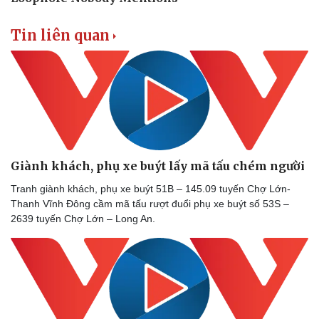
Tin liên quan
Doanh nghiệp
Công nghệ
Thông tin doanh nghiệp
Sành điệu
Doanh nghiệp 24h
Tin Công nghệ
Doanh nhân
Trải nghiệm
Vì cộng đồng
Chuyển đổi số
Giành khách, phụ xe buýt lấy mã tấu chém người
Tranh giành khách, phụ xe buýt 51B – 145.09 tuyến Chợ Lớn-
Thanh Vĩnh Đông cầm mã tấu rượt đuổi phụ xe buýt số 53S –
2639 tuyến Chợ Lớn – Long An.