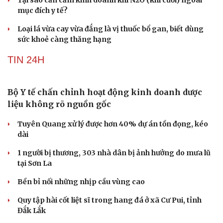
Tại sao cần cấm kinh doanh khí N2O (khí cười) ngoài
mục đích y tế?
Loại lá vừa cay vừa đắng là vị thuốc bổ gan, biết dùng
sức khoẻ càng thăng hạng
TIN 24H
Bộ Y tế chấn chỉnh hoạt động kinh doanh dược
Du lịch
Podcast
liệu không rõ nguồn gốc
Tư vấn
Câu chuyện thời sự