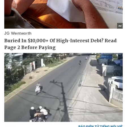
Thể thao
Ô tô - Xe máy
Bóng đá
Ô tô
Lịch thi đấu bóng đá
Xe máy
Thế giới thể thao
Tư vấn
eSports
Hậu trường