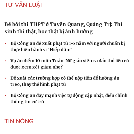
Săn Tour
Đọc truyện đêm khuya
Tuyên Quang xử lý được hơn 40% dự án tồn đọng, kéo
check-in
Cửa sổ tình yêu
dài
Kể chuyện cho bé
Hạt giống tâm hồn
1 người bị thương, 303 nhà dân bị ảnh hưởng do mưa lũ
tại Sơn La
Bền bỉ nối những nhịp cầu vùng cao
Quy tập hài cốt liệt sĩ trong hang đá ở xã Cư Pui, tỉnh
Đắk Lắk
TƯ VẤN LUẬT