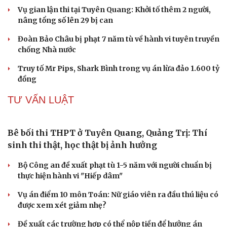
Bàn giao nhóm đối tượng bị Interpol truy nã đỏ,
lừa đảo hơn 327 tỷ đồng
Cải chính
Khám xét khẩn cấp nhà Bùi Xuân Huấn (Huấn Hoa
Hồng)
Khởi tố 2 vụ án xâm phạm quyền sở hữu công nghiệp tại
Ninh Hiệp, Hà Nội
Thông tin sai sự thật, hai người ở Hà Nội bị phạt
Công an Hà Nội liên tiếp bắt giữ nhiều kẻ trộm xe máy
VỤ ÁN