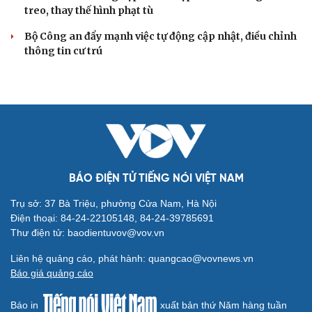
Truy tố tài xế xe tải vụ nữ sinh tử vong ở Vĩnh
Long
Đối tượng điều hành tổ chức phản động núp bóng tôn
giáo lĩnh án 7 năm 6 tháng tù
Vụ gian lận thi tại Tuyên Quang: Khởi tố thêm 2 người,
nâng tổng số lên 29 bị can
Đoàn Bảo Châu bị phạt 7 năm tù về hành vi tuyên truyền
chống Nhà nước
Truy tố Mr Pips, Shark Bình trong vụ án lừa đảo 1.600 tỷ
đồng
TƯ VẤN LUẬT