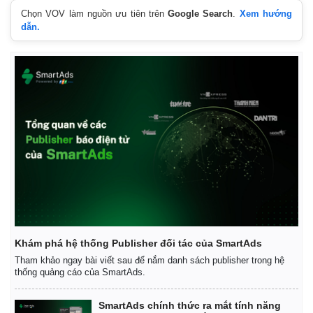
Chọn VOV làm nguồn ưu tiên trên
Google Search
.
Xem hướng
dẫn.
Khám phá hệ thống Publisher đối tác của SmartAds
Kinh tế
Thị trường
Tham khảo ngay bài viết sau để nắm danh sách publisher trong hệ
Bất động sản
Giá vàng
thống quảng cáo của SmartAds.
Khởi nghiệp
Tiêu dùng
Tỷ giá
SmartAds chính thức ra mắt tính năng