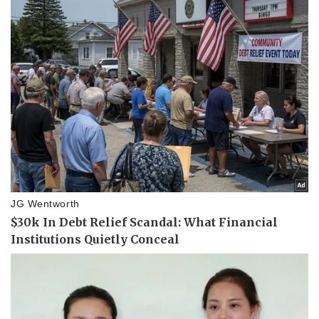
Vụ án
Vũ khí
Tin nóng
Việt Nam
Tư vấn luật
Phân tích