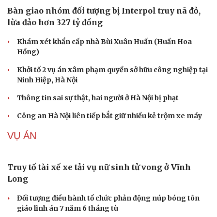
Bê bối thi THPT ở Tuyên Quang, Quảng Trị: Thí
sinh thi thật, học thật bị ảnh hưởng
Bộ Công an đề xuất phạt tù 1-5 năm với người chuẩn bị
thực hiện hành vi "Hiếp dâm"
Vụ án điểm 10 môn Toán: Nữ giáo viên ra đầu thú liệu có
được xem xét giảm nhẹ?
Đề xuất các trường hợp có thể nộp tiền để hưởng án
treo, thay thế hình phạt tù
Bộ Công an đẩy mạnh việc tự động cập nhật, điều chỉnh
thông tin cư trú
TIN NÓNG