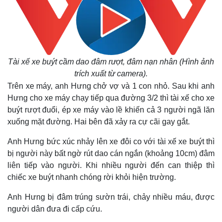
Tài xế xe buýt cầm dao đâm rượt, đâm nạn nhân (Hình ảnh
trích xuất từ camera).
Trên xe máy, anh Hưng chở vợ và 1 con nhỏ. Sau khi anh
Hưng cho xe máy chạy tiếp qua đường 3/2 thì tài xế cho xe
buýt rượt đuổi, ép xe máy vào lề khiến cả 3 người ngã lăn
xuống mặt đường. Hai bên đã xảy ra cự cãi gay gắt.
Anh Hưng bức xúc nhảy lên xe đôi co với tài xế xe buýt thì
Thế giới
Multimedia
bị người này bất ngờ rút dao cán ngắn (khoảng 10cm) đâm
Quan sát
Video
liên tiếp vào người. Khi nhiều người đến can thiệp thì
Cuộc sống đó đây
Ảnh
chiếc xe buýt nhanh chóng rời khỏi hiện trường.
Hồ sơ
E-Magazine
Infographic
Anh Hưng bị đâm trúng sườn trái, chảy nhiều máu, được
người dân đưa đi cấp cứu.