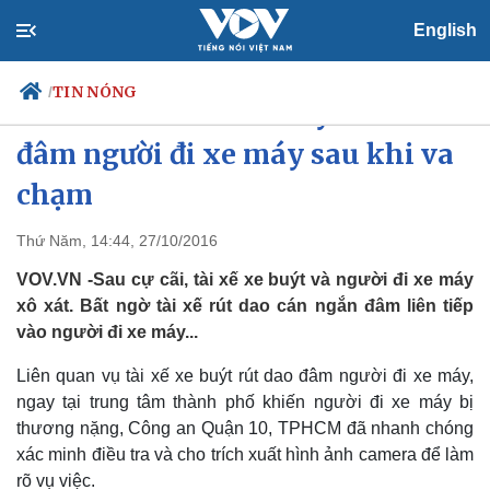
English
TIN NÓNG
/
TP HCM: Tài xế xe buýt rút dao
đâm người đi xe máy sau khi va
chạm
Chính trị
Xã hội
Đảng
Tin 24h
Thứ Năm, 14:44, 27/10/2016
Tổ chức nhân sự
Dự báo thời tiết
VOV.VN -Sau cự cãi, tài xế xe buýt và người đi xe máy
Quốc hội
Giáo dục
Nhận diện sự thật
Dấu ấn VOV
xô xát. Bất ngờ tài xế rút dao cán ngắn đâm liên tiếp
Việc làm
vào người đi xe máy...
Biển đảo
Liên quan vụ tài xế xe buýt rút dao đâm người đi xe máy,
ngay tại trung tâm thành phố khiến người đi xe máy bị
thương nặng, Công an Quận 10, TPHCM đã nhanh chóng
xác minh điều tra và cho trích xuất hình ảnh camera để làm
rõ vụ việc.