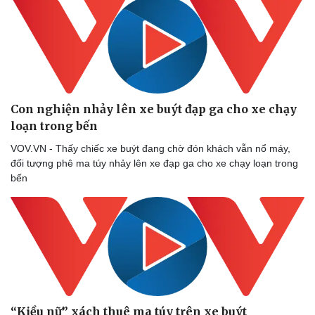
Con nghiện nhảy lên xe buýt đạp ga cho xe chạy
loạn trong bến
Sức khỏe
Đời sống
VOV.VN - Thấy chiếc xe buýt đang chờ đón khách vẫn nổ máy,
Dinh dưỡng - món ngon
Nhà đẹp
đối tượng phê ma túy nhảy lên xe đạp ga cho xe chạy loạn trong
Cây thuốc
Blog
bến
Sản phụ khoa
Tình yêu - Gia đình
Nhi khoa
Nam khoa
Làm đẹp - giảm cân
Phòng mạch online
Ăn sạch sống khỏe
“Kiều nữ” xách thuê ma túy trên xe buýt