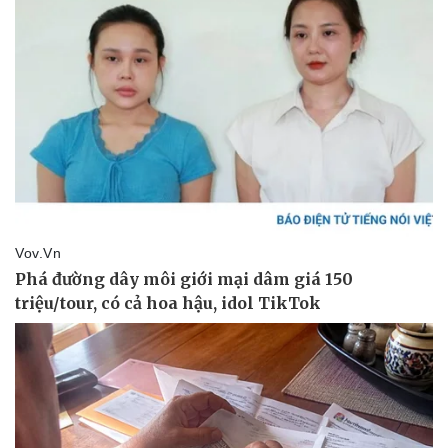
Pháp luật
Quân sự - Quốc phòng
Vụ án
Vũ khí
Tin nóng
Việt Nam
Tư vấn luật
Phân tích