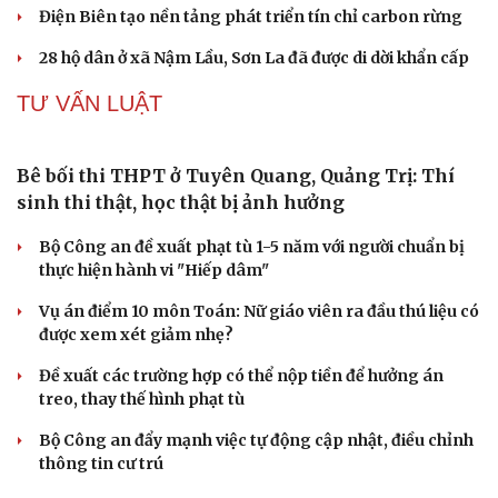
Điện Biên tạo nền tảng phát triển tín chỉ carbon rừng
28 hộ dân ở xã Nậm Lầu, Sơn La đã được di dời khẩn cấp
TƯ VẤN LUẬT
Bê bối thi THPT ở Tuyên Quang, Quảng Trị: Thí
sinh thi thật, học thật bị ảnh hưởng
Bộ Công an đề xuất phạt tù 1-5 năm với người chuẩn bị
thực hiện hành vi "Hiếp dâm"
Vụ án điểm 10 môn Toán: Nữ giáo viên ra đầu thú liệu có
được xem xét giảm nhẹ?
Đề xuất các trường hợp có thể nộp tiền để hưởng án
treo, thay thế hình phạt tù
Bộ Công an đẩy mạnh việc tự động cập nhật, điều chỉnh
thông tin cư trú