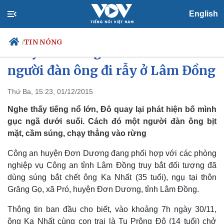
English
TIN NÓNG
/
Truy tìm hung thủ bắn chết
người đàn ông đi rẫy ở Lâm Đồng
Thứ Ba, 15:23, 01/12/2015
Chính trị
Xã hội
Đảng
Tin 24h
Nghe thấy tiếng nổ lớn, Đô quay lại phát hiện bố mình
Tổ chức nhân sự
Dự báo thời tiết
gục ngã dưới suối. Cách đó một người đàn ông bịt
Quốc hội
Giáo dục
mặt, cầm súng, chạy thẳng vào rừng
Nhận diện sự thật
Dấu ấn VOV
Việc làm
Công an huyện Đơn Dương đang phối hợp với các phòng
Biển đảo
nghiệp vụ Công an tỉnh Lâm Đồng truy bắt đối tượng đã
dùng súng bắt chết ông Ka Nhất (35 tuổi), ngụ tại thôn
Grăng Gọ, xã Pró, huyện Đơn Dương, tỉnh Lâm Đồng.
Thông tin ban đầu cho biết, vào khoảng 7h ngày 30/11,
ông Ka Nhất cùng con trai là Tu Prông Đô (14 tuổi) chở