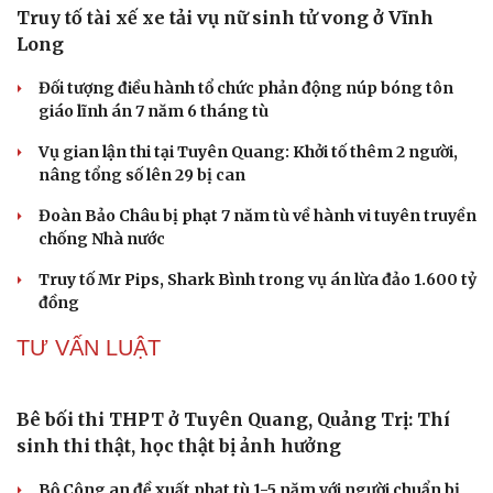
nước ngoài ở lại trái phép
Chuyển hồ sơ sang Bộ Công an về 7 cá nhân bán vàng
nguyên liệu nhiều bất thường
Nóng 24h ngày 9/8: Diễn biến vụ bảo mẫu bạo hành hai
trẻ nhỏ ở TP.HCM
VỤ ÁN
Truy tố tài xế xe tải vụ nữ sinh tử vong ở Vĩnh
Long
Đối tượng điều hành tổ chức phản động núp bóng tôn
giáo lĩnh án 7 năm 6 tháng tù
Vụ gian lận thi tại Tuyên Quang: Khởi tố thêm 2 người,
nâng tổng số lên 29 bị can
Đoàn Bảo Châu bị phạt 7 năm tù về hành vi tuyên truyền
chống Nhà nước