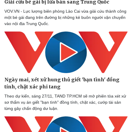
Giải cứu bé gái bị lừa bán sang Trung Quốc
VOV.VN - Lực lượng biên phòng Lào Cai vừa giải cứu thành công
một bé gái đang trên đường bị những kẻ buôn người vận chuyển
vào nội địa Trung Quốc.
Ngày mai, xét xử hung thủ giết 'bạn tình' đồng
Thể thao
Ô tô - Xe máy
tính, chặt xác phi tang
Bóng đá
Ô tô
Lịch thi đấu bóng đá
Xe máy
Theo dự kiến, sáng 27/11, TAND TP.HCM sẽ mở phiên tòa xét xử
Thế giới thể thao
Tư vấn
sơ thẩm vụ án giết "bạn tình" đồng tính, chặt xác, cướp tài sản
eSports
từng gây chấn động dư luận.
Hậu trường