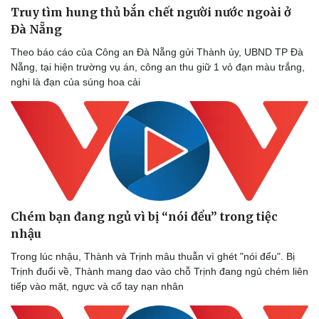
Truy tìm hung thủ bắn chết người nước ngoài ở
Đà Nẵng
Theo báo cáo của Công an Đà Nẵng gửi Thành ủy, UBND TP Đà
Nẵng, tại hiện trường vụ án, công an thu giữ 1 vỏ đạn màu trắng,
nghi là đạn của súng hoa cải
Chém bạn đang ngủ vì bị “nói đểu” trong tiệc
Sức khỏe
Đời sống
nhậu
Dinh dưỡng - món ngon
Nhà đẹp
Trong lúc nhậu, Thành và Trịnh mâu thuẫn vì ghét "nói đểu". Bị
Cây thuốc
Blog
Trịnh đuổi về, Thành mang dao vào chỗ Trịnh đang ngủ chém liên
Sản phụ khoa
Tình yêu - Gia đình
tiếp vào mặt, ngực và cổ tay nạn nhân
Nhi khoa
Nam khoa
Làm đẹp - giảm cân