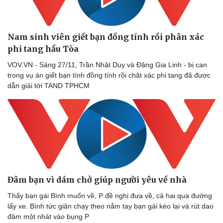
Nam sinh viên giết bạn đồng tính rồi phân xác
Doanh nghiệp
Công nghệ
phi tang hầu Tòa
Thông tin doanh nghiệp
Sành điệu
Doanh nghiệp 24h
Tin Công nghệ
VOV.VN - Sáng 27/11, Trần Nhật Duy và Đặng Gia Linh - bị can
Doanh nhân
Trải nghiệm
trong vụ án giết bạn tình đồng tính rồi chặt xác phi tang đã được
Vì cộng đồng
Chuyển đổi số
dẫn giải tới TAND TPHCM
Đâm bạn vì dám chở giúp người yêu về nhà
Thấy bạn gái Bình muốn về, P đề nghị đưa về, cả hai qua đường
lấy xe. Bình tức giận chạy theo nắm tay bạn gái kéo lại và rút dao
đâm một nhát vào bụng P