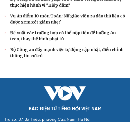
Truy tố Mr Pips, Shark Bình trong vụ án lừa đảo 1.600 tỷ
đồng
TƯ VẤN LUẬT
Bê bối thi THPT ở Tuyên Quang, Quảng Trị: Thí
sinh thi thật, học thật bị ảnh hưởng
Bộ Công an đề xuất phạt tù 1-5 năm với người chuẩn bị
thực hiện hành vi "Hiếp dâm"
Vụ án điểm 10 môn Toán: Nữ giáo viên ra đầu thú liệu có
được xem xét giảm nhẹ?
Đề xuất các trường hợp có thể nộp tiền để hưởng án
treo, thay thế hình phạt tù
Bộ Công an đẩy mạnh việc tự động cập nhật, điều chỉnh
thông tin cư trú