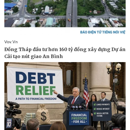
Kinh tế
Thị trường
Bất động sản
Giá vàng
Khởi nghiệp
Tiêu dùng
Tỷ giá
Chứng khoán
Giá cà phê