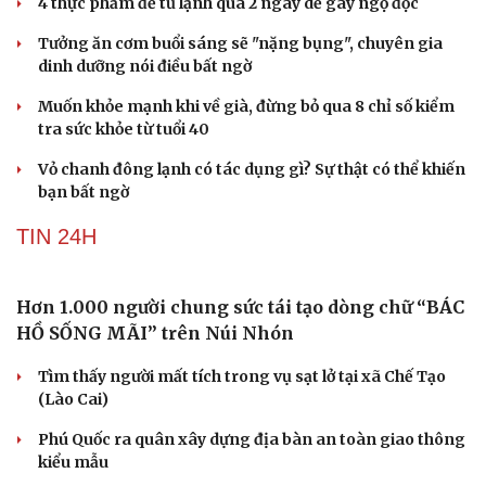
4 thực phẩm để tủ lạnh quá 2 ngày dễ gây ngộ độc
Săn Tour
Đọc truyện đêm khuya
Tưởng ăn cơm buổi sáng sẽ "nặng bụng", chuyên gia
check-in
Cửa sổ tình yêu
dinh dưỡng nói điều bất ngờ
Kể chuyện cho bé
Hạt giống tâm hồn
Muốn khỏe mạnh khi về già, đừng bỏ qua 8 chỉ số kiểm
tra sức khỏe từ tuổi 40
Vỏ chanh đông lạnh có tác dụng gì? Sự thật có thể khiến
bạn bất ngờ
TIN 24H
Hơn 1.000 người chung sức tái tạo dòng chữ “BÁC
HỒ SỐNG MÃI” trên Núi Nhón
Tìm thấy người mất tích trong vụ sạt lở tại xã Chế Tạo
(Lào Cai)
Phú Quốc ra quân xây dựng địa bàn an toàn giao thông
kiểu mẫu