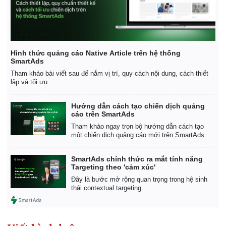
Thế giới
Multimedia
Quan sát
Video
Cuộc sống đó đây
Ảnh
Hồ sơ
E-Magazine
Hình thức quảng cáo Native Article trên hệ thống
Infographic
SmartAds
Tham khảo bài viết sau để nắm vị trí, quy cách nội dung, cách thiết
lập và tối ưu.
Hướng dẫn cách tạo chiến dịch quảng
cáo trên SmartAds
Tham khảo ngay trọn bộ hướng dẫn cách tạo
một chiến dịch quảng cáo mới trên SmartAds.
SmartAds chính thức ra mắt tính năng
Targeting theo 'cảm xúc'
Đây là bước mở rộng quan trọng trong hệ sinh
thái contextual targeting.