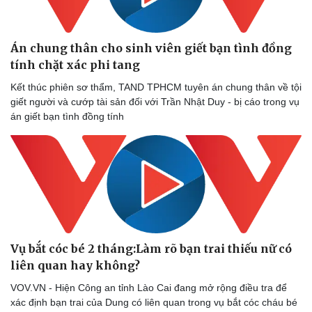
Án chung thân cho sinh viên giết bạn tình đồng
tính chặt xác phi tang
Kết thúc phiên sơ thẩm, TAND TPHCM tuyên án chung thân về tội
giết người và cướp tài sản đối với Trần Nhật Duy - bị cáo trong vụ
án giết bạn tình đồng tính
Văn hóa
Giải trí
Sân khấu - Điện ảnh
Nghệ sĩ
Văn học
Thời trang
Âm nhạc
Sao Việt
Di sản
Vụ bắt cóc bé 2 tháng:Làm rõ bạn trai thiếu nữ có
liên quan hay không?
VOV.VN - Hiện Công an tỉnh Lào Cai đang mở rộng điều tra để
xác định bạn trai của Dung có liên quan trong vụ bắt cóc cháu bé