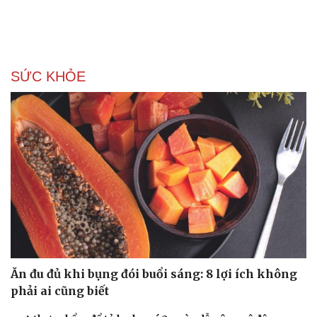
SỨC KHỎE
Ăn đu đủ khi bụng đói buổi sáng: 8 lợi ích không
phải ai cũng biết
Du lịch
Podcast
Tư vấn
Câu chuyện thời sự