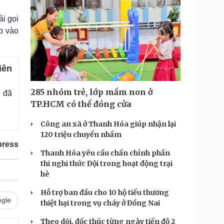
i gọi
ập vào
iên
285 nhóm trẻ, lớp mầm non ở
g đã
TP.HCM có thể đóng cửa
Công an xã ở Thanh Hóa giúp nhận lại
120 triệu chuyển nhầm
press
Thanh Hóa yêu cầu chấn chỉnh phần
thi nghi thức Đội trong hoạt động trại
hè
Hỗ trợ ban đầu cho 10 hộ tiểu thương
gle
thiệt hại trong vụ cháy ở Đồng Nai
Theo dõi, đốc thúc từng ngày tiến độ 2