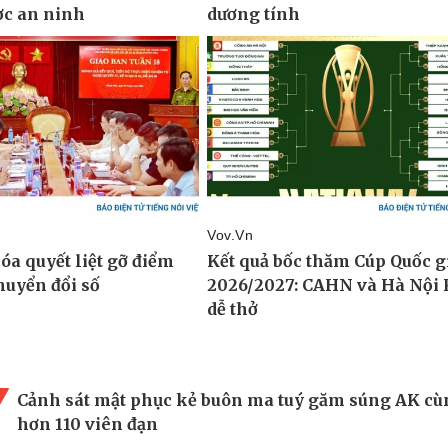
Cảnh sát mật phục kẻ buôn ma tuý găm súng AK cù
hơn 110 viên đạn