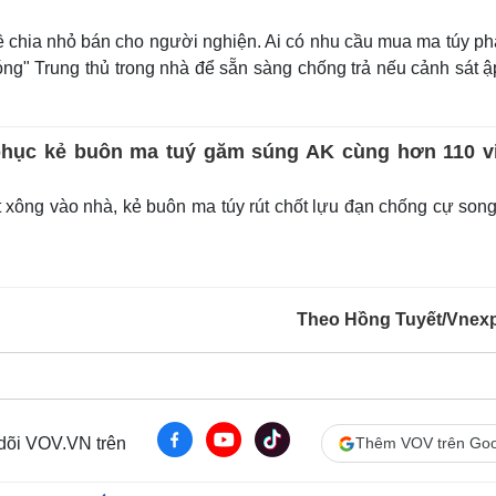
 chia nhỏ bán cho người nghiện. Ai có nhu cầu mua ma túy phả
óng" Trung thủ trong nhà để sẵn sàng chống trả nếu cảnh sát 
phục kẻ buôn ma tuý găm súng AK cùng hơn 110 v
t xông vào nhà, kẻ buôn ma túy rút chốt lựu đạn chống cự son
Theo Hồng Tuyết/Vnex
 dõi VOV.VN trên
Thêm VOV trên Goo