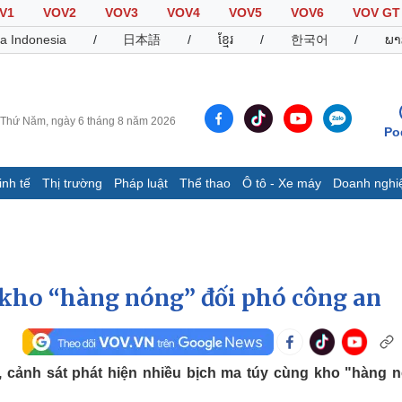
V1
VOV2
VOV3
VOV4
VOV5
VOV6
VOV GT
a Indonesia
/
日本語
/
ខ្មែរ
/
한국어
/
ພາ
Thứ Năm, ngày 6 tháng 8 năm 2026
Po
inh tế
Thị trường
Pháp luật
Thể thao
Ô tô - Xe máy
Doanh nghi
Thế giới
Multimedia
K
Quan sát
Video
B
Cuộc sống đó đây
Ảnh
K
Hồ sơ
E-Magazine
 kho “hàng nóng” đối phó công an
Infographic
Thể thao
Ô tô - Xe máy
D
 cảnh sát phát hiện nhiều bịch ma túy cùng kho "hàng 
Bóng đá
Ô tô
T