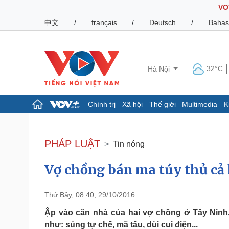
VO
中文
/
français
/
Deutsch
/
Bahas
32°C
Hà Nội
Chính trị
Xã hội
Thế giới
Multimedia
K
Chính trị
Xã hội
Đảng
Tin 24h
PHÁP LUẬT
Tin nóng
Tổ chức nhân sự
Dự báo thời tiết
Quốc hội
Giáo dục
Vợ chồng bán ma túy thủ cả
Nhận diện sự thật
Dấu ấn VOV
Việc làm
Biển đảo
Thứ Bảy, 08:40, 29/10/2016
Pháp luật
Quân sự - Quốc phòng
Ập vào căn nhà của hai vợ chồng ở Tây Ninh,
Vụ án
Vũ khí
như: súng tự chế, mã tấu, dùi cui điện...