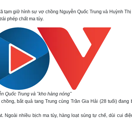
Lịch thi đấu bóng đá
Xe máy
Thế giới thể thao
Tư vấn
ã tạm giữ hình sự vợ chồng Nguyễn Quốc Trung và Huỳnh Thị
eSports
V
trái phép chất ma túy.
Hậu trường
Văn hóa
Giải trí
D
Sân khấu - Điện ảnh
Nghệ sĩ
Văn học
Thời trang
Âm nhạc
Sao Việt
c
Di sản
n Quốc Trung và "kho hàng nóng"
chồng, bắt quả tang Trung cùng Trần Gia Hải (28 tuổi) đang 
t. Ngoài nhiều bịch ma túy, hàng loạt súng tự chế, dùi cui đi