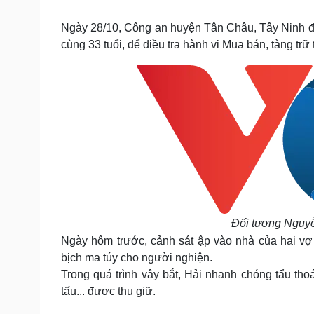
Tin nóng
Việt Nam
Tư vấn luật
Phân tích
Ngày 28/10, Công an huyện Tân Châu, Tây Ninh đ
cùng 33 tuổi, để điều tra hành vi Mua bán, tàng trữ 
Sức khỏe
Đời sống
Dinh dưỡng - món ngon
Nhà đẹp
Cây thuốc
Blog
Sản phụ khoa
Tình yêu - Gia đình
Nhi khoa
Nam khoa
Làm đẹp - giảm cân
Phòng mạch online
Ăn sạch sống khỏe
Cải chính
Đối tượng Nguyễ
Ngày hôm trước, cảnh sát ập vào nhà của hai vợ 
bịch ma túy cho người nghiện.
Trong quá trình vây bắt, Hải nhanh chóng tẩu thoá
tấu... được thu giữ.