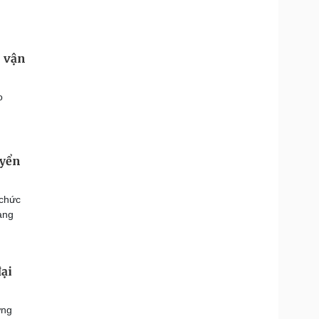
i vận
o
uyển
 chức
ang
ại
ưng