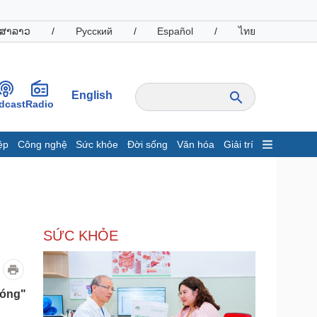
ສາລາວ
/
Русский
/
Español
/
ไทย
English
dcast
Radio
ệp
Công nghệ
Sức khỏe
Đời sống
Văn hóa
Giải trí
inh tế
Thị trường
ất động sản
Giá vàng
hởi nghiệp
Tiêu dùng
Tỷ giá
SỨC KHỎE
Chứng khoán
Giá cà phê
oanh nghiệp
Công nghệ
nóng"
hông tin doanh nghiệp
Sành điệu