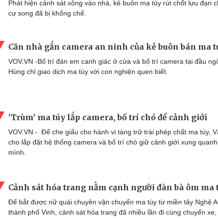
Phát hiện cảnh sát xông vào nhà, kẻ buôn ma túy rút chốt lựu đạn 
cự song đã bị khống chế.
Căn nhà gắn camera an ninh của kẻ buôn bán ma t
VOV.VN -Bố trí đàn em canh giác ở cửa và bố trí camera tại đầu ng
Hùng chỉ giao dịch ma túy với con nghiện quen biết.
'Trùm' ma túy lắp camera, bố trí chó để cảnh giới
VOV.VN - Để che giấu cho hành vi tàng trữ trái phép chất ma túy, 
cho lắp đặt hệ thống camera và bố trí chó giữ cảnh giới xung quan
mình.
Cảnh sát hóa trang nằm cạnh người đàn bà ôm ma 
Để bắt được nữ quái chuyên vận chuyển ma túy từ miền tây Nghệ A
thành phố Vinh, cảnh sát hóa trang đã nhiều lần đi cùng chuyến xe