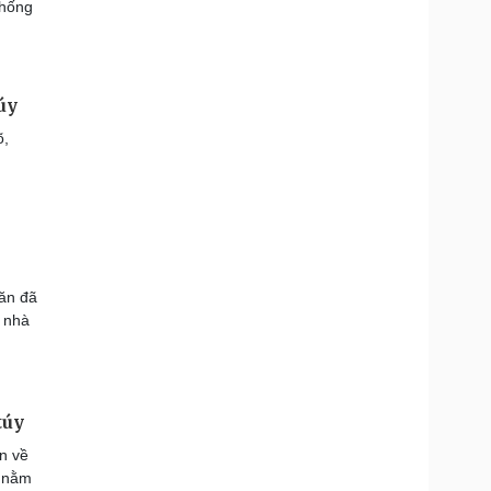
chống
úy
õ,
Văn đã
h nhà
túy
n về
, nằm