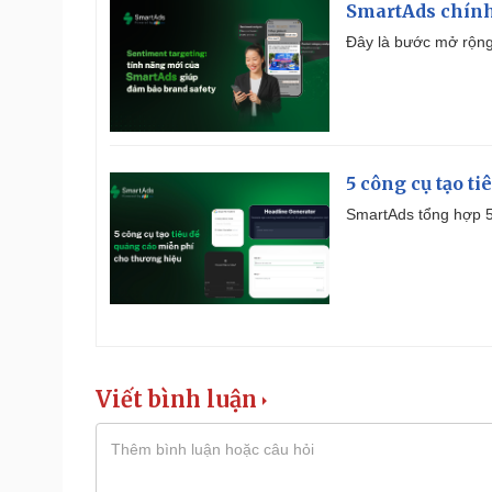
SmartAds chính 
Đây là bước mở rộng 
5 công cụ tạo t
SmartAds tổng hợp 5 
Viết bình luận