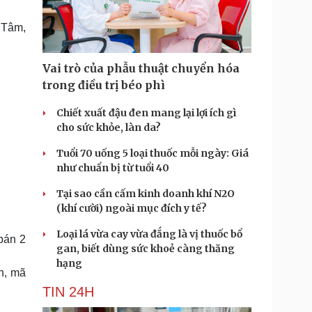
Doanh nghiệp 24h
Tin Công nghệ
Doanh nhân
Trải nghiệm
 Tâm,
ì cộng đồng
Chuyển đổi số
Vai trò của phẫu thuật chuyển hóa
u lịch
Podcast
trong điều trị béo phì
Tư vấn
Câu chuyện thời sự
Săn Tour
Đọc truyện đêm khuya
Chiết xuất đậu đen mang lại lợi ích gì
heck-in
Cửa sổ tình yêu
cho sức khỏe, làn da?
Kể chuyện cho bé
Tuổi 70 uống 5 loại thuốc mỗi ngày: Giá
Hạt giống tâm hồn
như chuẩn bị từ tuổi 40
Tại sao cần cấm kinh doanh khí N2O
(khí cười) ngoài mục đích y tế?
Loại lá vừa cay vừa đắng là vị thuốc bổ
bán 2
gan, biết dùng sức khoẻ càng thăng
hạng
ện, mã
TIN 24H