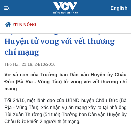
English
TIN NÓNG
/
Vợ con Trưởng ban Dân vận
Huyện tử vong với vết thương
chí mạng
Chính trị
Xã hội
Đảng
Tin 24h
Thứ Hai, 21:16, 24/10/2016
Tổ chức nhân sự
Dự báo thời tiết
Vợ và con của Trưởng ban Dân vận Huyện ủy Châu
Quốc hội
Giáo dục
Nhận diện sự thật
Dấu ấn VOV
Đức (Bà Rịa - Vũng Tàu) tử vong với vết thương chí
Việc làm
mạng.
Biển đảo
Tối 24/10, một lãnh đạo của UBND huyện Châu Đức (Bà
Rịa - Vũng Tàu), xác nhận vụ án mạng xảy ra tại nhà ông
Bùi Xuân Thường (54 tuổi)-Trưởng ban Dân vận Huyện ủy
Châu Đức khiến 2 người thiệt mạng.