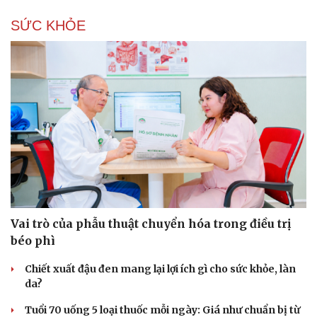
SỨC KHỎE
Văn hóa
Giải trí
Sân khấu - Điện ảnh
Nghệ sĩ
Văn học
Thời trang
Âm nhạc
Sao Việt
Di sản
Vai trò của phẫu thuật chuyển hóa trong điều trị
béo phì
Chiết xuất đậu đen mang lại lợi ích gì cho sức khỏe, làn
da?
Tuổi 70 uống 5 loại thuốc mỗi ngày: Giá như chuẩn bị từ