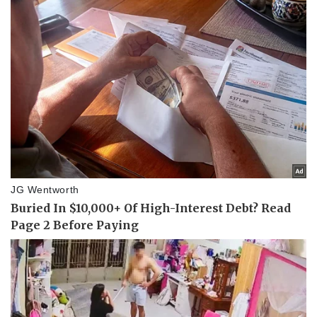
Bóng đá
Ô tô
Lịch thi đấu bóng đá
Xe máy
Thế giới thể thao
Tư vấn
eSports
Hậu trường