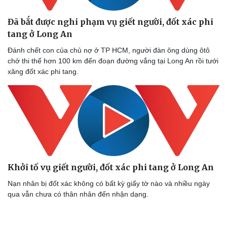
Đã bắt được nghi phạm vụ giết người, đốt xác phi
tang ở Long An
Sức khỏe
Đời sống
Đánh chết con của chủ nợ ở TP HCM, người đàn ông dùng ôtô
Dinh dưỡng - món ngon
Nhà đẹp
chở thi thể hơn 100 km đến đoạn đường vắng tại Long An rồi tưới
Cây thuốc
Blog
xăng đốt xác phi tang.
Sản phụ khoa
Tình yêu - Gia đình
Nhi khoa
Nam khoa
Làm đẹp - giảm cân
Phòng mạch online
Ăn sạch sống khỏe
Khởi tố vụ giết người, đốt xác phi tang ở Long An
Nạn nhân bị đốt xác không có bất kỳ giấy tờ nào và nhiều ngày
qua vẫn chưa có thân nhân đến nhận dạng.