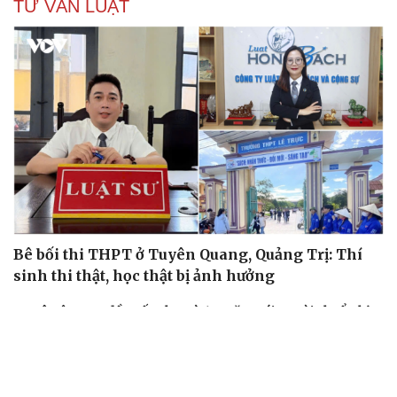
giáo lĩnh án 7 năm 6 tháng tù
Vụ gian lận thi tại Tuyên Quang: Khởi tố thêm 2 người,
nâng tổng số lên 29 bị can
Đoàn Bảo Châu bị phạt 7 năm tù về hành vi tuyên truyền
chống Nhà nước
Truy tố Mr Pips, Shark Bình trong vụ án lừa đảo 1.600 tỷ
đồng
TƯ VẤN LUẬT