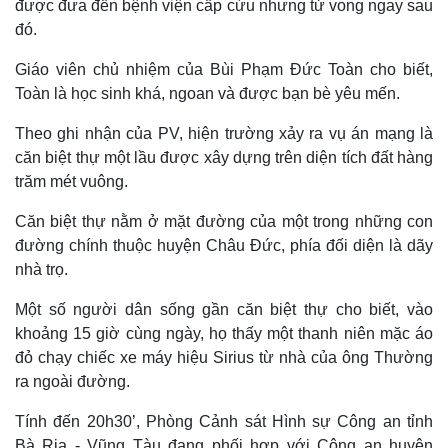
được đưa đến bệnh viện cấp cứu nhưng tử vong ngay sau
đó.
Giáo viên chủ nhiệm của Bùi Phạm Đức Toàn cho biết,
Toàn là học sinh khá, ngoan và được bạn bè yêu mến.
Theo ghi nhận của PV, hiện trường xảy ra vụ án mạng là
căn biệt thự một lầu được xây dựng trên diện tích đất hàng
trăm mét vuông.
Căn biệt thự nằm ở mặt đường của một trong những con
đường chính thuộc huyện Châu Đức, phía đối diện là dãy
nhà trọ.
Thế giới
Multimedia
Quan sát
Video
Một số người dân sống gần căn biệt thự cho biết, vào
Cuộc sống đó đây
Ảnh
khoảng 15 giờ cùng ngày, họ thấy một thanh niên mặc áo
Hồ sơ
E-Magazine
đỏ chạy chiếc xe máy hiệu Sirius từ nhà của ông Thường
Infographic
ra ngoài đường.
Tính đến 20h30’, Phòng Cảnh sát Hình sự Công an tỉnh
Bà Rịa - Vũng Tàu đang phối hợp với Công an huyện