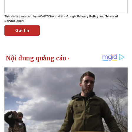
This site is protected by reCAPTCHA and the Google
Privacy Policy
and
Terms of
Service
apply.
Gửi tin
Pháp luật
Quân sự - Quốc phòng
Vụ án
Vũ khí
Tin nóng
Việt Nam