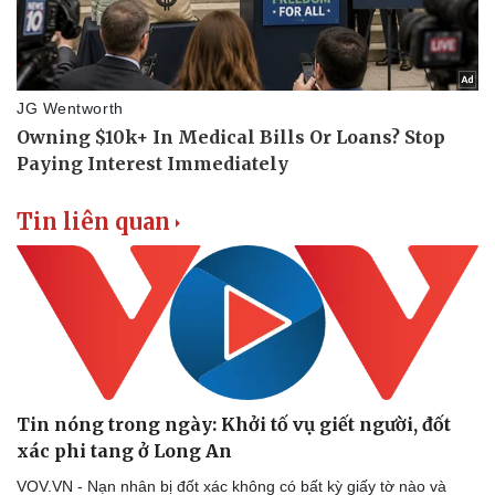
Doanh nghiệp
Công nghệ
Thông tin doanh nghiệp
Sành điệu
Doanh nghiệp 24h
Tin Công nghệ
Doanh nhân
Trải nghiệm
Vì cộng đồng
Chuyển đổi số
Tin liên quan
Tin nóng trong ngày: Khởi tố vụ giết người, đốt
xác phi tang ở Long An
VOV.VN - Nạn nhân bị đốt xác không có bất kỳ giấy tờ nào và