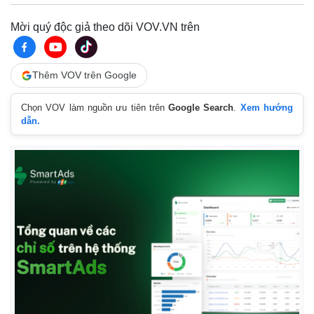
Mời quý độc giả theo dõi VOV.VN trên
Thêm VOV trên Google
Chọn VOV làm nguồn ưu tiên trên
Google Search
.
Xem hướng
dẫn.
Kinh tế
Thị trường
Bất động sản
Giá vàng
Khởi nghiệp
Tiêu dùng
Tỷ giá
Chứng khoán
Giá cà phê