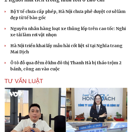
Bộ Y tế chưa cấp phép, Hà Nội chưa phê duyệt cơ sở làm
đẹp từ tế bào gốc
Nguyên nhân hàng loạt xe thủng lốp trên cao tốc: Nghi
xe tải làm rơi vật nhọn
Hà Nội triển khai lấy mẫu hài cốt liệt sĩ tại Nghĩa trang
Mai Dịch
Ô tô đỗ qua đêm ở khu đô thị Thanh Hà bị tháo trộm 2
bánh, công an vào cuộc
Du lịch
Podcast
TƯ VẤN LUẬT
Tư vấn
Câu chuyện thời sự
Săn Tour
Đọc truyện đêm khuya
check-in
Cửa sổ tình yêu
Kể chuyện cho bé
Hạt giống tâm hồn