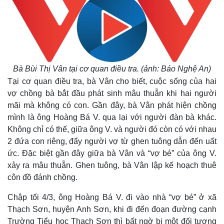
Bà Bùi Thị Vân tại cơ quan điều tra. (ảnh: Báo Nghệ An)
Tại cơ quan điều tra, bà Vân cho biết, cuộc sống của hai
vợ chồng bà bắt đầu phát sinh mâu thuẫn khi hai người
mãi mà không có con. Gần đây, bà Vân phát hiện chồng
mình là ông Hoàng Bá V. qua lại với người đàn bà khác.
Không chỉ có thế, giữa ông V. và người đó còn có với nhau
2 đứa con riêng, đẩy người vợ từ ghen tuông dẫn đến uất
ức. Đặc biệt gần đây giữa bà Vân và “vợ bé” của ông V.
xảy ra mâu thuẫn. Ghen tuông, bà Vân lập kế hoạch thuê
côn đồ đánh chồng.
Chập tối 4/3, ông Hoàng Bá V. đi vào nhà “vợ bé” ở xã
Thạch Sơn, huyện Anh Sơn, khi đi đến đoạn đường cạnh
Trường Tiểu học Thạch Sơn thì bất ngờ bị một đối tượng