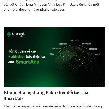
bàn xã Châu Hưng A, huyện Vĩnh Lợi, tỉnh Bạc Liêu khiến một
phụ nữ bị thương nặng phải đi cấp cứu.
Sức khỏe
Đời sống
Dinh dưỡng - món ngon
Nhà đẹp
Cây thuốc
Blog
Sản phụ khoa
Tình yêu - Gia đình
Nhi khoa
Nam khoa
Làm đẹp - giảm cân
Phòng mạch online
Ăn sạch sống khỏe
Khám phá hệ thống Publisher đối tác của
SmartAds
Tham khảo ngay bài viết sau để nắm danh sách publisher trong