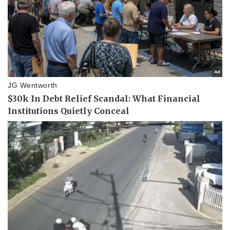
Thể thao
Ô tô - Xe máy
Bóng đá
Ô tô
Lịch thi đấu bóng đá
Xe máy
Thế giới thể thao
Tư vấn
eSports
Hậu trường