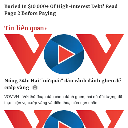
Doanh nghiệp
Công nghệ
Tin liên quan
Thông tin doanh nghiệp
Sành điệu
Doanh nghiệp 24h
Tin Công nghệ
Doanh nhân
Trải nghiệm
Vì cộng đồng
Chuyển đổi số
Nóng 24h: Hai “nữ quái” dàn cảnh đánh ghen để
cướp vàng
VOV.VN - Với thủ đoạn dàn cảnh đánh ghen, hai nữ đối tượng đã
thực hiện vụ cướp vàng và điện thoại của nạn nhân.