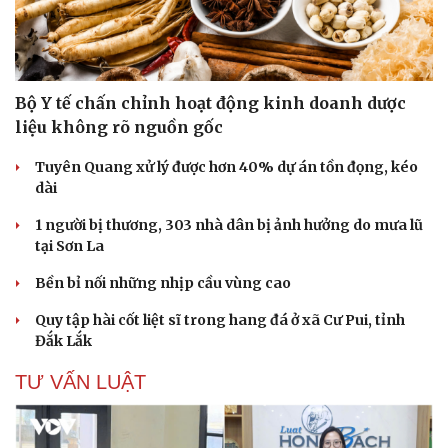
Bộ Y tế chấn chỉnh hoạt động kinh doanh dược
liệu không rõ nguồn gốc
Tuyên Quang xử lý được hơn 40% dự án tồn đọng, kéo
dài
1 người bị thương, 303 nhà dân bị ảnh hưởng do mưa lũ
tại Sơn La
Bền bỉ nối những nhịp cầu vùng cao
Quy tập hài cốt liệt sĩ trong hang đá ở xã Cư Pui, tỉnh
Đắk Lắk
TƯ VẤN LUẬT