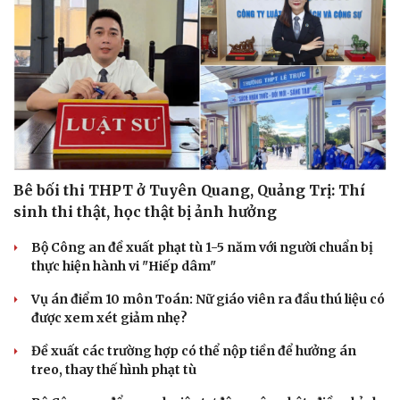
Bê bối thi THPT ở Tuyên Quang, Quảng Trị: Thí
sinh thi thật, học thật bị ảnh hưởng
Bộ Công an đề xuất phạt tù 1-5 năm với người chuẩn bị
thực hiện hành vi "Hiếp dâm"
Du lịch
Podcast
Vụ án điểm 10 môn Toán: Nữ giáo viên ra đầu thú liệu có
Tư vấn
Câu chuyện thời sự
được xem xét giảm nhẹ?
Săn Tour
Đọc truyện đêm khuya
Đề xuất các trường hợp có thể nộp tiền để hưởng án
check-in
Cửa sổ tình yêu
treo, thay thế hình phạt tù
Kể chuyện cho bé
Hạt giống tâm hồn