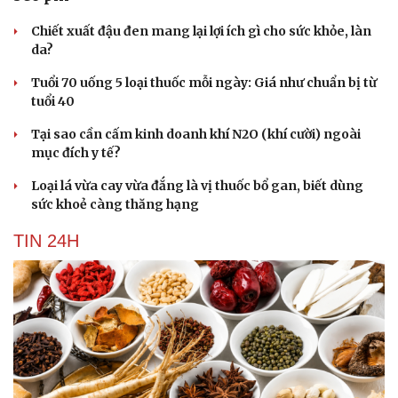
Chiết xuất đậu đen mang lại lợi ích gì cho sức khỏe, làn
da?
Tuổi 70 uống 5 loại thuốc mỗi ngày: Giá như chuẩn bị từ
tuổi 40
Tại sao cần cấm kinh doanh khí N2O (khí cười) ngoài
mục đích y tế?
Loại lá vừa cay vừa đắng là vị thuốc bổ gan, biết dùng
sức khoẻ càng thăng hạng
TIN 24H
Văn hóa
Giải trí
Sân khấu - Điện ảnh
Nghệ sĩ
Văn học
Thời trang
Âm nhạc
Sao Việt
Di sản