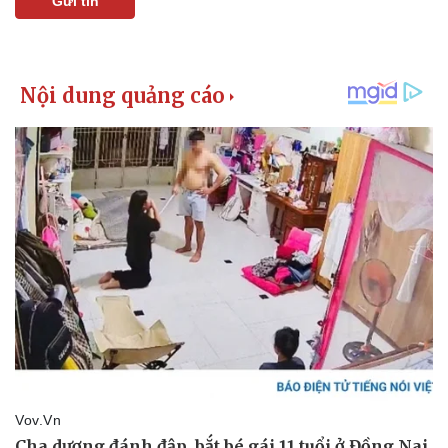
Gửi tin
Pháp luật
Quân sự - Quốc phòng
Vụ án
Vũ khí