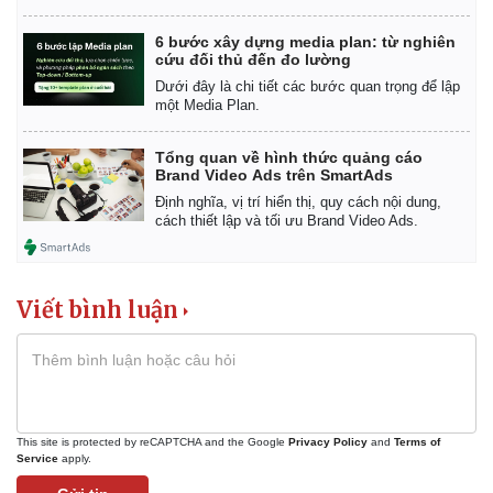
Giá cà phê
6 bước xây dựng media plan: từ nghiên
cứu đối thủ đến đo lường
Dưới đây là chi tiết các bước quan trọng để lập
một Media Plan.
Tổng quan về hình thức quảng cáo
Brand Video Ads trên SmartAds
Định nghĩa, vị trí hiển thị, quy cách nội dung,
cách thiết lập và tối ưu Brand Video Ads.
Viết bình luận
This site is protected by reCAPTCHA and the Google
Privacy Policy
and
Terms of
Service
apply.