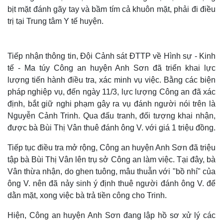
bịt mặt đánh gãy tay và bầm tím cả khuôn mặt, phải đi điều
trị tại Trung tâm Y tế huyện.
Tiếp nhận thông tin, Đội Cảnh sát ĐTTP về Hình sự - Kinh
tế - Ma túy Công an huyện Anh Sơn đã triển khai lực
lượng tiến hành điều tra, xác minh vụ việc. Bằng các biện
pháp nghiệp vụ, đến ngày 11/3, lực lượng Công an đã xác
định, bắt giữ nghi phạm gây ra vụ đánh người nói trên là
Nguyễn Cảnh Trinh. Qua đấu tranh, đối tượng khai nhận,
được bà Bùi Thị Vân thuê đánh ông V. với giá 1 triệu đồng.
Thế giới
Multimedia
Tiếp tục điều tra mở rộng, Công an huyện Anh Sơn đã triệu
Quan sát
Video
tập bà Bùi Thị Vân lên trụ sở Công an làm việc. Tại đây, bà
Cuộc sống đó đây
Ảnh
Vân thừa nhận, do ghen tuông, mâu thuẫn với "bồ nhí" của
Hồ sơ
E-Magazine
ông V. nên đã nảy sinh ý định thuê người đánh ông V. để
Infographic
dằn mặt, xong việc bà trả tiền công cho Trinh.
Hiện, Công an huyện Anh Sơn đang lập hồ sơ xử lý các