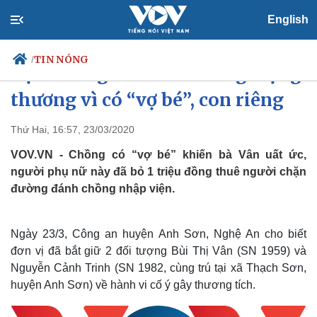
English
TIN NÓNG
/
Vợ thuê người đánh chồng trọng
thương vì có “vợ bé”, con riêng
Thứ Hai, 16:57, 23/03/2020
Chính trị
Xã hội
Đảng
Tin 24h
VOV.VN - Chồng có “vợ bé” khiến bà Vân uất ức,
Tổ chức nhân sự
Dự báo thời tiết
người phụ nữ này đã bỏ 1 triệu đồng thuê người chặn
Quốc hội
Giáo dục
đường đánh chồng nhập viện.
Nhận diện sự thật
Dấu ấn VOV
Việc làm
Biển đảo
Ngày 23/3, Công an huyện Anh Sơn, Nghệ An cho biết
đơn vị đã bắt giữ 2 đối tượng Bùi Thị Vân (SN 1959) và
Nguyễn Cảnh Trinh (SN 1982, cùng trú tại xã Thạch Sơn,
huyện Anh Sơn) về hành vi cố ý gây thương tích.