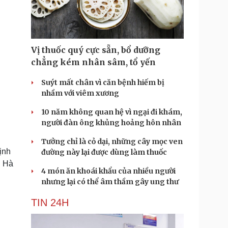
Doanh nghiệp 24h
Tin Công nghệ
Doanh nhân
Trải nghiệm
ì cộng đồng
Chuyển đổi số
Vị thuốc quý cực sẵn, bổ dưỡng
u lịch
Podcast
chẳng kém nhân sâm, tổ yến
Tư vấn
Câu chuyện thời sự
Săn Tour
Đọc truyện đêm khuya
Suýt mất chân vì căn bệnh hiếm bị
heck-in
Cửa sổ tình yêu
nhầm với viêm xương
Kể chuyện cho bé
10 năm không quan hệ vì ngại đi khám,
Hạt giống tâm hồn
người đàn ông khủng hoảng hôn nhân
Tưởng chỉ là cỏ dại, những cây mọc ven
ịnh
đường này lại được dùng làm thuốc
n Hà
4 món ăn khoái khẩu của nhiều người
nhưng lại có thể âm thầm gây ung thư
TIN 24H