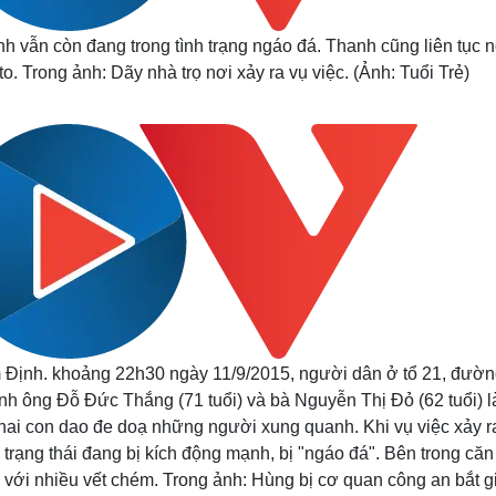
vẫn còn đang trong tình trạng ngáo đá. Thanh cũng liên tục n
. Trong ảnh: Dãy nhà trọ nơi xảy ra vụ việc. (Ảnh: Tuổi Trẻ)
m Định. khoảng 22h30 ngày 11/9/2015, người dân ở tổ 21, đườ
nh ông Đỗ Đức Thắng (71 tuổi) và bà Nguyễn Thị Đỏ (62 tuổi) l
ai con dao đe doạ những người xung quanh. Khi vụ việc xảy ra
rạng thái đang bị kích động mạnh, bị "ngáo đá". Bên trong căn
với nhiều vết chém. Trong ảnh: Hùng bị cơ quan công an bắt g