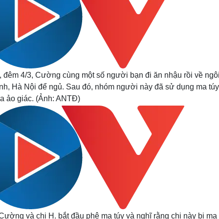
 đêm 4/3, Cường cùng một số người bạn đi ăn nhậu rồi về ngô
h, Hà Nội để ngủ. Sau đó, nhóm người này đã sử dụng ma túy
ra ảo giác. (Ảnh: ANTĐ)
Cường và chị H. bắt đầu phê ma túy và nghĩ rằng chị này bị ma