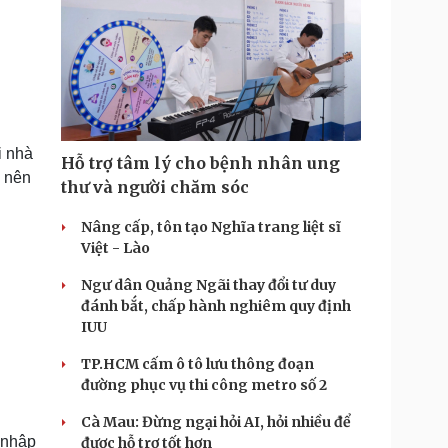
i nhà
Hỗ trợ tâm lý cho bệnh nhân ung
 nên
thư và người chăm sóc
Nâng cấp, tôn tạo Nghĩa trang liệt sĩ
Việt - Lào
Ngư dân Quảng Ngãi thay đổi tư duy
đánh bắt, chấp hành nghiêm quy định
IUU
TP.HCM cấm ô tô lưu thông đoạn
đường phục vụ thi công metro số 2
Cà Mau: Đừng ngại hỏi AI, hỏi nhiều để
 nhập
được hỗ trợ tốt hơn