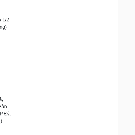
 1/2
ng)
á,
Vân
TP Đà
)