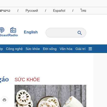
ສາລາວ
/
Русский
/
Español
/
ไทย
English
dcast
Radio
ệp
Công nghệ
Sức khỏe
Đời sống
Văn hóa
Giải trí
inh tế
Thị trường
ất động sản
Giá vàng
hởi nghiệp
Tiêu dùng
Tỷ giá
gáo
SỨC KHỎE
Chứng khoán
Giá cà phê
oanh nghiệp
Công nghệ
hông tin doanh nghiệp
Sành điệu