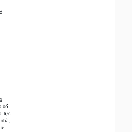
ói
ng
à bố
, lực
 nhà,
iữ.