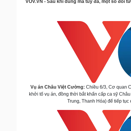
VOV.VN - Sau khi dùng ma túy đá, một số đối t
Tin nóng
Việt Nam
Tư vấn luật
Phân tích
Sức khỏe
Đời sống
Dinh dưỡng - món ngon
Nhà đẹp
Cây thuốc
Blog
Sản phụ khoa
Tình yêu - Gia đình
Nhi khoa
Nam khoa
Làm đẹp - giảm cân
Phòng mạch online
Ăn sạch sống khỏe
Vụ án Châu Việt Cường
:
Chiều 6/3, Cơ quan C
Cải chính
khởi tố vụ án, đồng thời bắt khẩn cấp ca sỹ Ch
Trung, Thanh Hóa) để tiếp tục đ