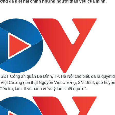
ượng đã giết hại chính những người thân yêu của mình.
Lịch thi đấu bóng đá
Xe máy
Thế giới thể thao
Tư vấn
eSports
V
Hậu trường
Văn hóa
Giải trí
D
Sân khấu - Điện ảnh
Nghệ sĩ
Văn học
Thời trang
Âm nhạc
Sao Việt
c
Di sản
SĐT Công an quận Ba Đình, TP. Hà Nội cho biết, đã ra quyết đ
âu Việt Cường (tên thật Nguyễn Việt Cường, SN 1984, quê huyệ
iều tra, làm rõ về hành vi “vô ý làm chết người”.