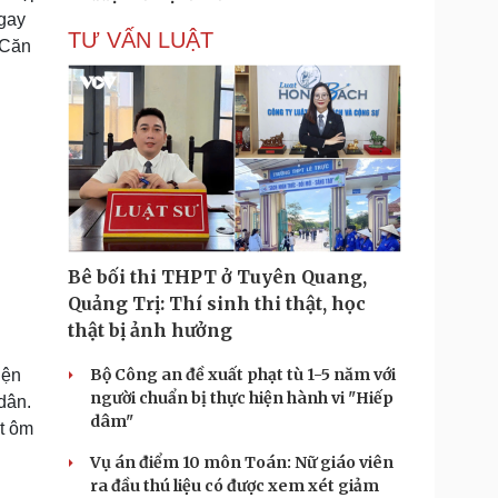
ngay
TƯ VẤN LUẬT
 Căn
Bê bối thi THPT ở Tuyên Quang,
Quảng Trị: Thí sinh thi thật, học
thật bị ảnh hưởng
Bộ Công an đề xuất phạt tù 1-5 năm với
iện
người chuẩn bị thực hiện hành vi "Hiếp
dân.
dâm"
t ôm
Vụ án điểm 10 môn Toán: Nữ giáo viên
ra đầu thú liệu có được xem xét giảm