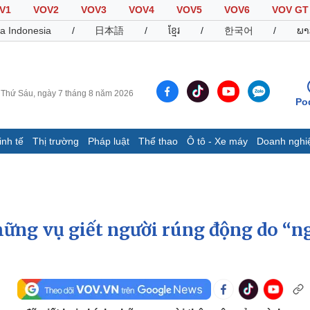
V1
VOV2
VOV3
VOV4
VOV5
VOV6
VOV GT
a Indonesia
/
日本語
/
ខ្មែរ
/
한국어
/
ພາ
Thứ Sáu, ngày 7 tháng 8 năm 2026
Po
inh tế
Thị trường
Pháp luật
Thể thao
Ô tô - Xe máy
Doanh nghi
Thế giới
Multimedia
K
Quan sát
Video
B
Cuộc sống đó đây
Ảnh
K
Hồ sơ
E-Magazine
hững vụ giết người rúng động do “n
Infographic
Thể thao
Ô tô - Xe máy
D
Bóng đá
Ô tô
T