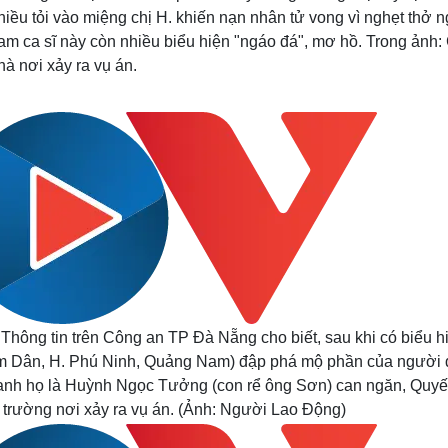
iều tỏi vào miệng chị H. khiến nạn nhân tử vong vì nghẹt thở 
am ca sĩ này còn nhiều biểu hiện "ngáo đá", mơ hồ. Trong ảnh:
hà nơi xảy ra vụ án.
:
Thông tin trên Công an TP Đà Nẵng cho biết, sau khi có biểu h
Tam Dân, H. Phú Ninh, Quảng Nam) đập phá mộ phần của người 
à anh họ là Huỳnh Ngọc Tưởng (con rể ông Sơn) can ngăn, Quyế
n trường nơi xảy ra vụ án. (Ảnh: Người Lao Động)