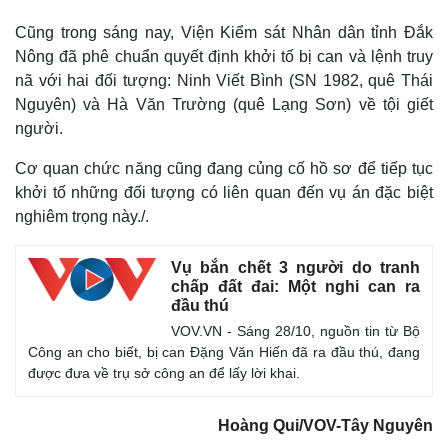
Cũng trong sáng nay, Viện Kiểm sát Nhân dân tỉnh Đắk
Nông đã phê chuẩn quyết định khởi tố bị can và lệnh truy
nã với hai đối tượng: Ninh Viết Bình (SN 1982, quê Thái
Nguyên) và Hà Văn Trường (quê Lạng Sơn) về tội giết
người.
Cơ quan chức năng cũng đang củng cố hồ sơ để tiếp tục
khởi tố những đối tượng có liên quan đến vụ án đặc biệt
nghiêm trọng này./.
Vụ bắn chết 3 người do tranh
Thế giới
Multimedia
chấp đất đai: Một nghi can ra
Quan sát
Video
đầu thú
Cuộc sống đó đây
Ảnh
VOV.VN - Sáng 28/10, nguồn tin từ Bộ
Hồ sơ
E-Magazine
Công an cho biết, bị can Đặng Văn Hiến đã ra đầu thú, đang
Infographic
được đưa về trụ sở công an để lấy lời khai.
Hoàng Qui/VOV-Tây Nguyên