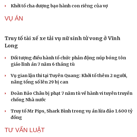
Bê bối thi THPT ở Tuyên Quang, Quảng Trị: Thí
sinh thi thật, học thật bị ảnh hưởng
Bộ Công an đề xuất phạt tù 1-5 năm với người chuẩn bị
thực hiện hành vi "Hiếp dâm"
Vụ án điểm 10 môn Toán: Nữ giáo viên ra đầu thú liệu có
được xem xét giảm nhẹ?
Đề xuất các trường hợp có thể nộp tiền để hưởng án
treo, thay thế hình phạt tù
Bộ Công an đẩy mạnh việc tự động cập nhật, điều chỉnh
Cải chính
thông tin cư trú
TIN NÓNG