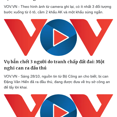
Doanh nghiệp
Công nghệ
VOV.VN - Theo hình ảnh từ camera ghi lại, có ít nhất 3 đối tượng
bước xuống từ ô tô, cầm 2 khẩu AK và một khẩu súng ngắn.
Thông tin doanh nghiệp
Sành điệu
Doanh nghiệp 24h
Tin Công nghệ
Doanh nhân
Trải nghiệm
Vì cộng đồng
Chuyển đổi số
Vụ bắn chết 3 người do tranh chấp đất đai: Một
nghi can ra đầu thú
VOV.VN - Sáng 28/10, nguồn tin từ Bộ Công an cho biết, bị can
Đặng Văn Hiến đã ra đầu thú, đang được đưa về trụ sở công an
để lấy lời khai.