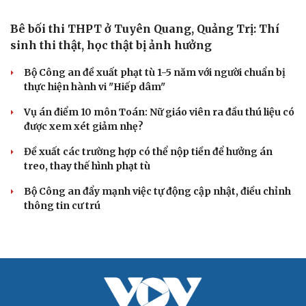
Bắt khẩn cấp bảo mẫu trong vụ hai trẻ nhỏ bị bạo
hành tại TP.HCM
Bổ sung thẩm quyền xử phạt vi phạm hành chính với
nhiều chức danh
Công an xử lý vụ bảo mẫu có hành vi bạo hành trẻ em tại
TP.HCM
Vua Quạt, Khánh Sky và Hồ Văn Khoa bị khởi tố
Khởi tố cha dượng bạo hành con riêng của vợ
VỤ ÁN
Truy tố tài xế xe tải vụ nữ sinh tử vong ở Vĩnh
Long
Đối tượng điều hành tổ chức phản động núp bóng tôn
giáo lĩnh án 7 năm 6 tháng tù