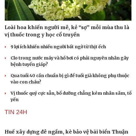
SỨC KHỎE
Loài hoa khiến người mê, kẻ “sợ” mỗi mùa thu là
vị thuốc trong y học cổ truyền
9 lợi ích khiến nhiều người bất ngờ từ thịt ếch
Clo trong nước máy và hồ bơi có phải nguyên nhân gây
bệnh tuyến giáp?