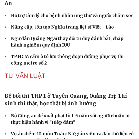
Qua tuổi 40 cần chuẩn bị gì để tuổi già không phụ thuộc
vào con cháu?
Vị thuốc quý cực sẵn, bổ dưỡng chẳng kém nhân sâm, tổ
yến
TIN 24H
Du lịch
Podcast
Tư vấn
Câu chuyện thời sự
Săn Tour
Đọc truyện đêm khuya
check-in
Cửa sổ tình yêu
Kể chuyện cho bé
Hạt giống tâm hồn
Huế xây dựng đê ngầm, kè bảo vệ bãi biển Thuận