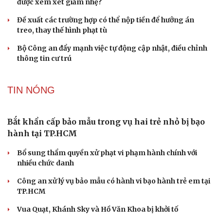
An
Hỗ trợ tâm lý cho bệnh nhân ung thư và người chăm sóc
Nâng cấp, tôn tạo Nghĩa trang liệt sĩ Việt - Lào
Ngư dân Quảng Ngãi thay đổi tư duy đánh bắt, chấp
hành nghiêm quy định IUU
TP.HCM cấm ô tô lưu thông đoạn đường phục vụ thi
công metro số 2
TƯ VẤN LUẬT