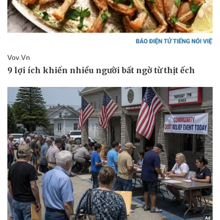
Pháp luật
Quân sự - Quốc phòng
Vụ án
Vũ khí
Tin nóng
Việt Nam