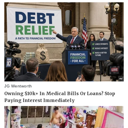
Thể thao
Ô tô - Xe máy
Bóng đá
Ô tô