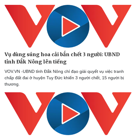
Sức khỏe
Đời sống
Dinh dưỡng - món ngon
Nhà đẹp
Cây thuốc
Blog
Sản phụ khoa
Tình yêu - Gia đình
Nhi khoa
Vụ dùng súng hoa cải bắn chết 3 người: UBND
Nam khoa
Làm đẹp - giảm cân
tỉnh Đắk Nông lên tiếng
Phòng mạch online
VOV.VN -UBND tỉnh Đắk Nông chỉ đạo giải quyết vụ việc tranh
Ăn sạch sống khỏe
chấp đất đai ở huyện Tuy Đức khiến 3 người chết, 15 người bị
thương.