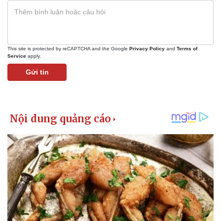
This site is protected by reCAPTCHA and the Google
Privacy Policy
and
Terms of
Service
apply.
Gửi tin