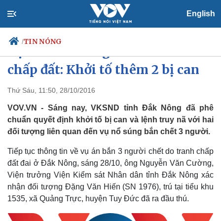
English
TIN NÓNG
/
Vụ bắn chết 3 người do tranh
chấp đất: Khởi tố thêm 2 bị can
Thứ Sáu, 11:50, 28/10/2016
Chính trị
Xã hội
Đảng
Tin 24h
VOV.VN - Sáng nay, VKSND tỉnh Đắk Nông đã phê
Tổ chức nhân sự
Dự báo thời tiết
chuẩn quyết định khởi tố bị can và lệnh truy nã với hai
Quốc hội
Giáo dục
đối tượng liên quan đến vụ nổ súng bắn chết 3 người.
Nhận diện sự thật
Dấu ấn VOV
Việc làm
Tiếp tục thông tin về vụ án bắn 3 người chết do tranh chấp
Biển đảo
đất đai ở Đắk Nông, sáng 28/10, ông Nguyễn Văn Cường,
Viện trưởng Viện Kiểm sát Nhân dân tỉnh Đắk Nông xác
nhận đối tượng Đặng Văn Hiến (SN 1976), trú tại tiểu khu
1535, xã Quảng Trực, huyện Tuy Đức đã ra đầu thú.