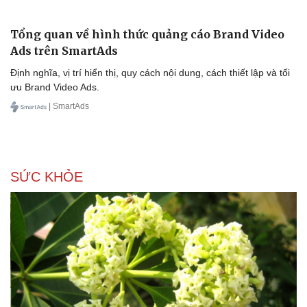
Văn hóa
Giải trí
Sân khấu - Điện ảnh
Nghệ sĩ
Văn học
Thời trang
Âm nhạc
Sao Việt
Tổng quan về hình thức quảng cáo Brand Video
Di sản
Ads trên SmartAds
Định nghĩa, vị trí hiển thị, quy cách nội dung, cách thiết lập và tối
ưu Brand Video Ads.
| SmartAds