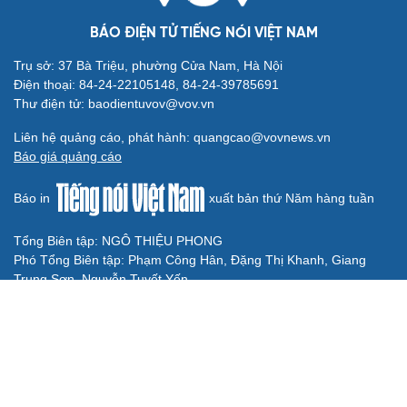
Vụ gian lận thi tại Tuyên Quang: Khởi tố thêm 2 người,
nâng tổng số lên 29 bị can
Đoàn Bảo Châu bị phạt 7 năm tù về hành vi tuyên truyền
chống Nhà nước
Truy tố Mr Pips, Shark Bình trong vụ án lừa đảo 1.600 tỷ
đồng
TƯ VẤN LUẬT