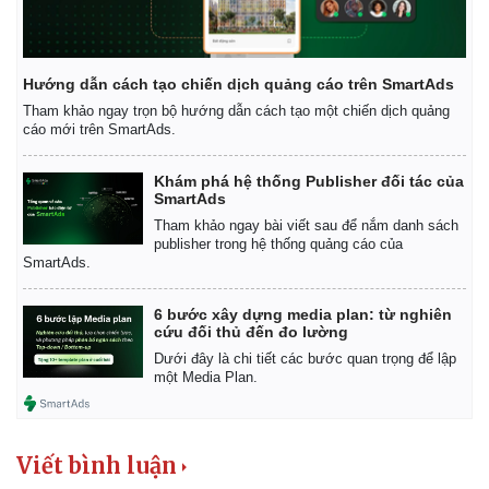
Hướng dẫn cách tạo chiến dịch quảng cáo trên SmartAds
Tham khảo ngay trọn bộ hướng dẫn cách tạo một chiến dịch quảng
cáo mới trên SmartAds.
Khám phá hệ thống Publisher đối tác của
SmartAds
Tham khảo ngay bài viết sau để nắm danh sách
publisher trong hệ thống quảng cáo của
SmartAds.
6 bước xây dựng media plan: từ nghiên
cứu đối thủ đến đo lường
Kinh tế
Thị trường
Dưới đây là chi tiết các bước quan trọng để lập
Bất động sản
Giá vàng
một Media Plan.
Khởi nghiệp
Tiêu dùng
Tỷ giá
Chứng khoán
Viết bình luận
Giá cà phê