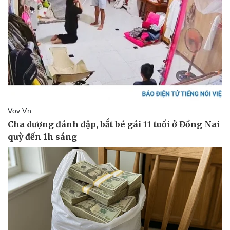
Lịch thi đấu bóng đá
Xe máy
Thế giới thể thao
Tư vấn
eSports
Hậu trường