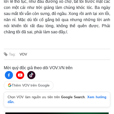
lời lẽ thô tục, như đầu đường xó chợ, tát tôi trước mặt các
con một cái như trời giáng làm chúng khóc lóc. Ba ngày
sau mắt tôi vẫn còn sưng, đỏ ngầu. Xong rồi anh lại xin lỗi,
năn nỉ. Mặc dù tôi cố gắng bỏ qua nhưng những lời anh
nói khiến tôi rất đau lòng, không thể quên được. Phải
chăng tôi đã sai, phải làm sao đây./.
Tag:
VOV
Mời quý độc giả theo dõi VOV.VN trên
Thêm VOV trên Google
Chọn VOV làm nguồn ưu tiên trên
Google Search
.
Xem hướng
dẫn.