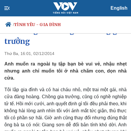
English
TÌNH YÊU - GIA ĐÌNH
/
Đau lòng khi có người chồng gia
trưởng
Thứ Ba, 16:01, 02/12/2014
Chính trị
Xã hội
Đảng
Tin 24h
Anh muốn ra ngoài tụ tập bạn bè vui vẻ, nhậu nhẹt
Tổ chức nhân sự
Dự báo thời tiết
nhưng anh chỉ muốn tôi ở nhà chăm con, dọn nhà
Quốc hội
Giáo dục
cửa.
Nhận diện sự thật
Dấu ấn VOV
Việc làm
Tôi lập gia đình và có hai cháu nhỏ, một trai một gái, nhà
Biển đảo
cửa đàng hoàng. Chồng gia trưởng, cũng có nghề nghiệp
tử tế. Hồi mới cưới, anh quyết định gì tôi đều phải theo, khi
không hài lòng anh nhìn tôi với ánh mắt tức giận, thú thực
tôi có phần sợ hãi. Giờ anh cũng thay đổi nhưng đúng thật
ông bà ta có nói: Giang sơn dễ đổi bản tính khó dời. Anh