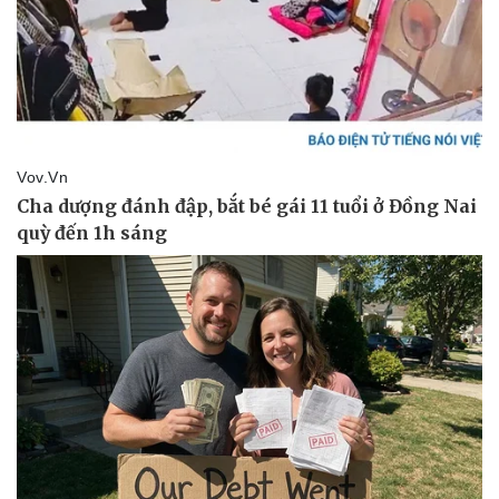
Thể thao
Ô tô - Xe máy
Bóng đá
Ô tô
Lịch thi đấu bóng đá
Xe máy
Thế giới thể thao
Tư vấn
eSports
Hậu trường