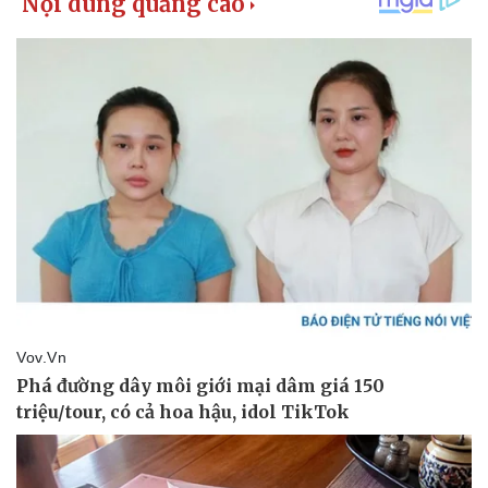
Pháp luật
Quân sự - Quốc phòng
Vụ án
Vũ khí
Tin nóng
Việt Nam
Tư vấn luật
Phân tích