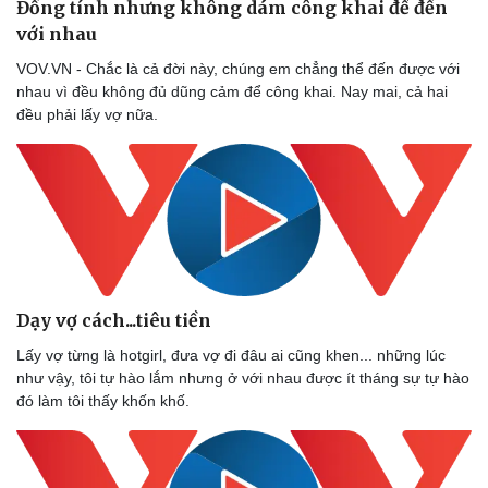
Đồng tính nhưng không dám công khai để đến
với nhau
VOV.VN - Chắc là cả đời này, chúng em chẳng thể đến được với
nhau vì đều không đủ dũng cảm để công khai. Nay mai, cả hai
đều phải lấy vợ nữa.
Sức khỏe
Đời sống
Dinh dưỡng - món ngon
Nhà đẹp
Cây thuốc
Blog
Sản phụ khoa
Tình yêu - Gia đình
Nhi khoa
Nam khoa
Dạy vợ cách...tiêu tiền
Làm đẹp - giảm cân
Phòng mạch online
Lấy vợ từng là hotgirl, đưa vợ đi đâu ai cũng khen... những lúc
Ăn sạch sống khỏe
như vậy, tôi tự hào lắm nhưng ở với nhau được ít tháng sự tự hào
đó làm tôi thấy khốn khố.