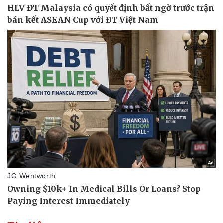
Doanh nghiệp
Công nghệ
Thông tin doanh nghiệp
Sành điệu
Doanh nghiệp 24h
Tin Công nghệ
Doanh nhân
Trải nghiệm
Vì cộng đồng
Chuyển đổi số