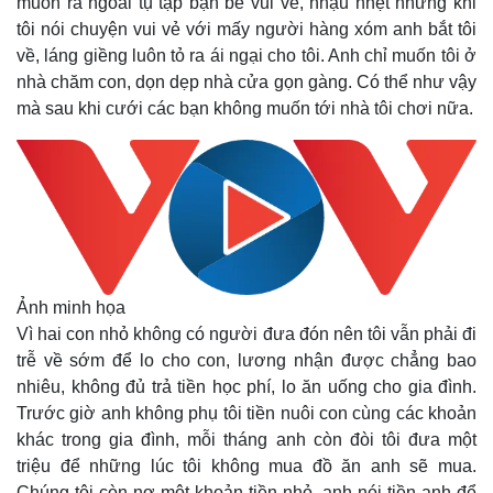
muốn ra ngoài tụ tập bạn bè vui vẻ, nhậu nhẹt nhưng khi
tôi nói chuyện vui vẻ với mấy người hàng xóm anh bắt tôi
về, láng giềng luôn tỏ ra ái ngại cho tôi. Anh chỉ muốn tôi ở
nhà chăm con, dọn dẹp nhà cửa gọn gàng. Có thể như vậy
mà sau khi cưới các bạn không muốn tới nhà tôi chơi nữa.
Ảnh minh họa
Vì hai con nhỏ không có người đưa đón nên tôi vẫn phải đi
trễ về sớm để lo cho con, lương nhận được chẳng bao
nhiêu, không đủ trả tiền học phí, lo ăn uống cho gia đình.
Trước giờ anh không phụ tôi tiền nuôi con cùng các khoản
khác trong gia đình, mỗi tháng anh còn đòi tôi đưa một
triệu để những lúc tôi không mua đồ ăn anh sẽ mua.
Chúng tôi còn nợ một khoản tiền nhỏ, anh nói tiền anh để