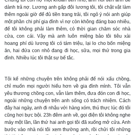
dành trả nợ. Lương anh gấp đôi lương tôi, tôi chật vật làm
thêm ngoài giờ để đủ tiền trang trải, tôi ngỏ ý nói anh giúp
một phần chi phí gia đình vì nợ còn không đáng bao nhiêu,
để tôi không phải làm thêm, có thời gian chăm sóc nhà
cửa, con cái. Vậy mà anh luôn miệng bảo tôi tiêu xài
hoang phí dù lương tôi có tám triệu, lại lo cho bốn miệng
ăn, hai đứa con nhỏ đang đi học, sữa, mọi thứ trong gia
đình. Nhiều lúc tôi thật sự bế tắc.
Thế giới
Multimedia
Quan sát
Video
Tôi kể những chuyện trên không phải để nói xấu chồng,
Cuộc sống đó đây
Ảnh
chỉ muốn mọi người hiểu hơn về gia đình mình. Tôi vẫn
Hồ sơ
E-Magazine
Infographic
yêu thương chồng con, vẫn làm thêm, đưa đón con đi học,
ngoài những chuyện trên anh sống có trách nhiệm. Cách
đây hai ngày, anh đi nhậu với hàng xóm, thú thực lúc đó tôi
cũng hơi bực bội. 23h đêm anh về, gọi điện tôi không nghe
máy một lần, lần thứ hai anh gọi tôi đã xuống mở cửa. Anh
bước vào nhà nói tôi xem thường anh, rồi chửi tôi những