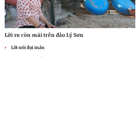
Lời ru còn mãi trên đảo Lý Sơn
Lời nói đọi máu
Xuân gieo mầm yêu thương
Áp lực lì xì...
Tôi can đảm...