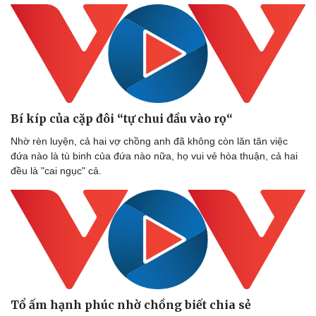
Bí kíp của cặp đôi “tự chui đầu vào rọ“
Nhờ rèn luyện, cả hai vợ chồng anh đã không còn lăn tăn việc
đứa nào là tù binh của đứa nào nữa, họ vui vẻ hòa thuận, cả hai
đều là "cai ngục" cả.
Văn hóa
Giải trí
Sân khấu - Điện ảnh
Nghệ sĩ
Văn học
Thời trang
Âm nhạc
Sao Việt
Di sản
Tổ ấm hạnh phúc nhờ chồng biết chia sẻ