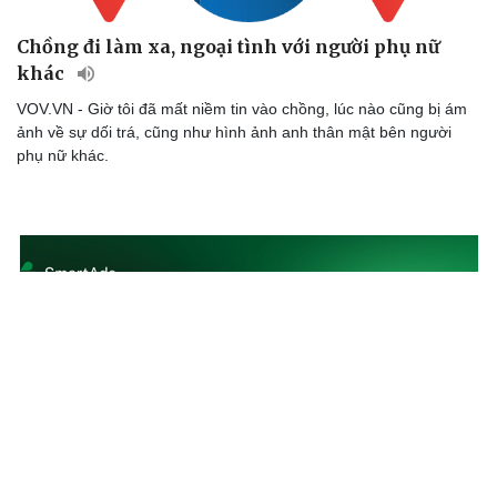
Chồng đi làm xa, ngoại tình với người phụ nữ
khác
VOV.VN - Giờ tôi đã mất niềm tin vào chồng, lúc nào cũng bị ám
ảnh về sự dối trá, cũng như hình ảnh anh thân mật bên người
phụ nữ khác.
Du lịch
Podcast
Tư vấn
Câu chuyện thời sự
Săn Tour
Đọc truyện đêm khuya
check-in
Cửa sổ tình yêu
Kể chuyện cho bé
Hạt giống tâm hồn