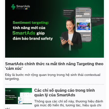
Kinh tế
Thị trường
Bất động sản
Giá vàng
Khởi nghiệp
Tiêu dùng
SmartAds chính thức ra mắt tính năng Targeting theo
Tỷ giá
'cảm xúc'
Chứng khoán
Đây là bước mở rộng quan trọng trong hệ sinh thái contextual
Giá cà phê
targeting.
Các chỉ số quảng cáo trong trình
quản lý của SmartAds
Thông qua các chỉ số này, thương hiệu đánh
giá mức độ hiển thị, tương tác, hiệu quả chi