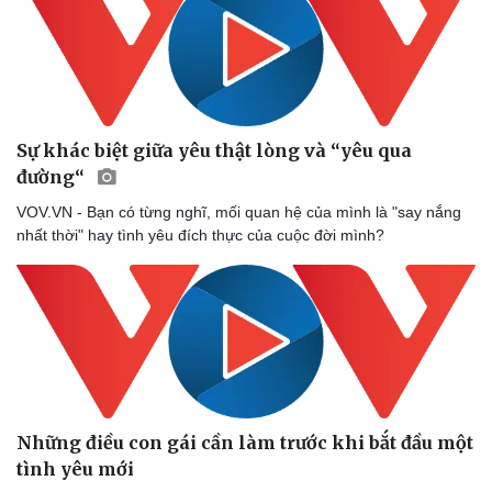
Sự khác biệt giữa yêu thật lòng và “yêu qua
đường“
Văn hóa
Giải trí
VOV.VN - Bạn có từng nghĩ, mối quan hệ của mình là "say nắng
Sân khấu - Điện ảnh
Nghệ sĩ
nhất thời" hay tình yêu đích thực của cuộc đời mình?
Văn học
Thời trang
Âm nhạc
Sao Việt
Di sản
Những điều con gái cần làm trước khi bắt đầu một
tình yêu mới