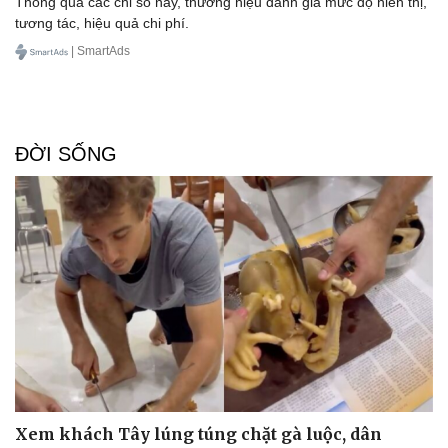
Thông qua các chỉ số này, thương hiệu đánh giá mức độ hiển thị,
tương tác, hiệu quả chi phí.
| SmartAds
ĐỜI SỐNG
Du lịch
Podcast
Tư vấn
Câu chuyện thời sự
Săn Tour
Đọc truyện đêm khuya
check-in
Cửa sổ tình yêu
Kể chuyện cho bé
Hạt giống tâm hồn
Xem khách Tây lúng túng chặt gà luộc, dân