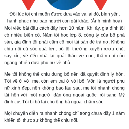
Đôi lúc tôi chỉ muốn được dựa vào vai ai đó, bình yên,
hạnh phúc như bao người con gái khác. (Ảnh minh họa)
Mọi việc bắt đầu cách đây hơn 10 năm. Khi ấy, gia đình tôi
có nhiều biến cố. Năm tôi học lớp 8, công ty của bố phá
sản, gia đình tôi phải cầm cố mọi tài sản để trả nợ. Không
chịu nổi cú sốc quá lớn, bố tôi thường xuyên rượu chè,
say xỉn, về đến nhà lại quát tháo vợ con, thậm chí còn
ngang nhiên đưa phụ nữ về nhà.
Mẹ tôi không thể chịu đựng bố nên đã quyết định ly hôn.
Thế giới
Multimedia
Tôi về ở với mẹ, còn em trai ở với bố. Vốn là người phụ
Quan sát
Video
nữ xinh đẹp, nên không bao lâu sau, mẹ tôi nhanh chóng
Cuộc sống đó đây
Ảnh
tái hôn với một người đàn ông ngoại quốc, rồi sang Mỹ
Hồ sơ
E-Magazine
định cư. Tôi bị bỏ lại cho ông bà ngoại chăm sóc.
Infographic
Mọi chuyện diễn ra nhanh chóng chỉ trong chưa đầy 1 năm
khiến tôi thực sự không thể chịu nổi.