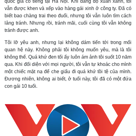
quốc gia có tiếng tại Hà Nội. Khi đang độ xuân xanh, tôi
vẫn được khen và xếp vào hàng gái xinh ở công ty. Đã có
biết bao chàng trai theo đuổi, nhưng tôi vẫn luôn tìm cách
lảng tránh. Nhưng rồi, tránh mãi, cuối cùng tôi vẫn không
tránh được anh.
Tôi lỡ yêu anh, nhưng lại không dám tiến tới trong mối
quan hệ này. Không phải tôi không muốn yêu, mà là tôi
không thể. Quá khứ đen tối ấy luôn ám ảnh tôi suốt 10 năm
qua. Khi đối diện với mọi người, tôi vẫn tự khoác cho mình
một chiếc mặt nạ để che giấu đi quá khứ tồi tệ của mình.
Đương nhiên, không ai biết, ở tuổi này, tôi đã có một đứa
con gái 10 tuổi.