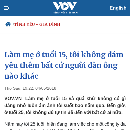
English
TÌNH YÊU - GIA ĐÌNH
/
Làm mẹ ở tuổi 15, tôi không dám
Chính trị
Xã hội
Đảng
Tin 24h
yêu thêm bất cứ người đàn ông
Tổ chức nhân sự
Dự báo thời tiết
nào khác
Quốc hội
Giáo dục
Nhận diện sự thật
Dấu ấn VOV
Việc làm
Thứ Sáu, 19:22, 04/05/2018
Biển đảo
VOV.VN -Làm mẹ ở tuổi 15 và quá khứ không có gì
đáng nhớ luôn ám ảnh tôi suốt bao năm qua. Đến giờ,
ở tuổi 25, tôi không đủ tự tin để đến với bất cứ ai nữa.
Năm nay tôi 25 tuổi, hiện đang làm việc cho một công ty đa