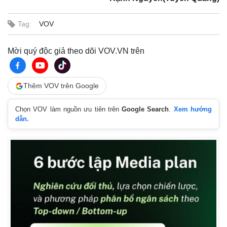
Tag:
VOV
Mời quý độc giả theo dõi VOV.VN trên
Thêm VOV trên Google
Chọn VOV làm nguồn ưu tiên trên
Google Search
.
Xem hướng
dẫn.
Pháp luật
Quân sự - Quốc phòng
Vụ án
Vũ khí
Tin nóng
Việt Nam
Tư vấn luật
Phân tích