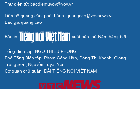
Thư điện tử: baodientuvov@vov.vn
Liên hệ quảng cáo, phát hành: quangcao@vovnews.vn
Báo giá quảng cáo
Báo in
xuất bản thứ Năm hàng tuần
Tổng Biên tập: NGÔ THIỆU PHONG
Phó Tổng Biên tập: Phạm Công Hân, Đặng Thị Khanh, Giang
Trung Sơn, Nguyễn Tuyết Yến
Cơ quan chủ quản: ĐÀI TIẾNG NÓI VIỆT NAM
Không được sao chép lại bất kỳ thông tin nào từ website này khi
chưa có sự đồng ý bằng văn bản của Báo Điện tử Tiếng nói Việt