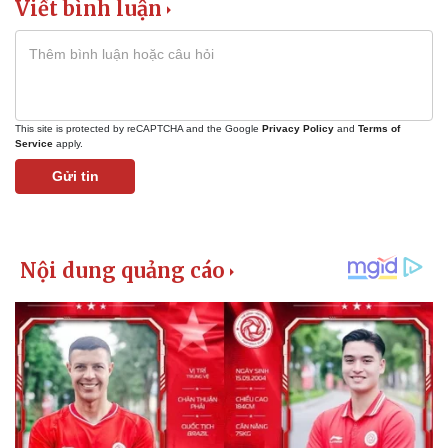
Viết bình luận
This site is protected by reCAPTCHA and the Google
Privacy Policy
and
Terms of
Service
apply.
Gửi tin
Thể thao
Ô tô - Xe máy
Bóng đá
Ô tô
Lịch thi đấu bóng đá
Xe máy