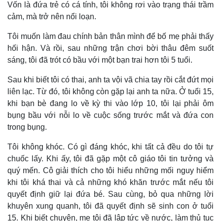
Vốn là đứa trẻ có cá tính, tôi không rơi vào trạng thái trầm
cảm, mà trở nên nổi loạn.
Tôi muốn làm đau chính bản thân mình để bố mẹ phải thấy
hối hận. Và rồi, sau những trận chơi bời thâu đêm suốt
sáng, tôi đã trót có bầu với một bạn trai hơn tôi 5 tuổi.
Sau khi biết tôi có thai, anh ta vội vã chia tay rồi cắt đứt mọi
liên lạc. Từ đó, tôi không còn gặp lại anh ta nữa. Ở tuổi 15,
khi bạn bè đang lo về kỳ thi vào lớp 10, tôi lại phải ôm
bụng bầu với nỗi lo về cuộc sống trước mắt và đứa con
trong bụng.
Tôi không khóc. Có gì đáng khóc, khi tất cả đều do tôi tự
chuốc lấy. Khi ấy, tôi đã gặp một cô giáo tôi tin tưởng và
quý mến. Cô giải thích cho tôi hiểu những mối nguy hiểm
khi tôi khá thai và cả những khó khăn trước mắt nếu tôi
quyết định giữ lại đứa bé. Sau cùng, bỏ qua những lời
khuyên xung quanh, tôi đã quyết định sẽ sinh con ở tuổi
15. Khi biết chuyện, mẹ tôi đã lập tức về nước, làm thủ tục