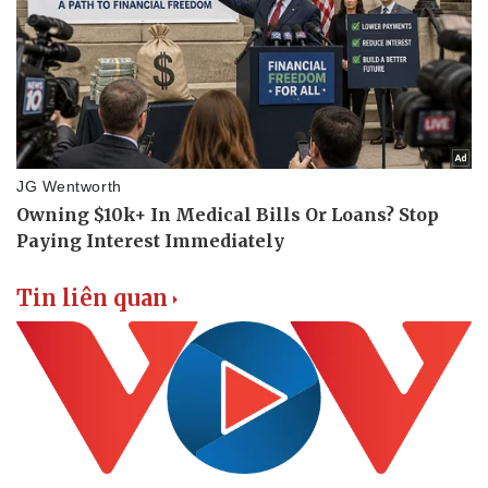
Sức khỏe
Đời sống
Dinh dưỡng - món ngon
Nhà đẹp
Cây thuốc
Blog
Sản phụ khoa
Tình yêu - Gia đình
Nhi khoa
Nam khoa
Làm đẹp - giảm cân
Phòng mạch online
Ăn sạch sống khỏe
Tin liên quan