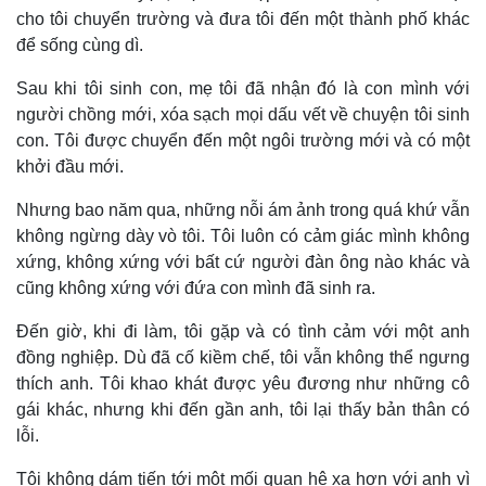
cho tôi chuyển trường và đưa tôi đến một thành phố khác
để sống cùng dì.
Sau khi tôi sinh con, mẹ tôi đã nhận đó là con mình với
người chồng mới, xóa sạch mọi dấu vết về chuyện tôi sinh
con. Tôi được chuyển đến một ngôi trường mới và có một
khởi đầu mới.
Nhưng bao năm qua, những nỗi ám ảnh trong quá khứ vẫn
không ngừng dày vò tôi. Tôi luôn có cảm giác mình không
xứng, không xứng với bất cứ người đàn ông nào khác và
cũng không xứng với đứa con mình đã sinh ra.
Đến giờ, khi đi làm, tôi gặp và có tình cảm với một anh
Kinh tế
Thị trường
đồng nghiệp. Dù đã cố kiềm chế, tôi vẫn không thể ngưng
Bất động sản
Giá vàng
thích anh. Tôi khao khát được yêu đương như những cô
Khởi nghiệp
Tiêu dùng
gái khác, nhưng khi đến gần anh, tôi lại thấy bản thân có
Tỷ giá
lỗi.
Chứng khoán
Giá cà phê
Tôi không dám tiến tới một mối quan hệ xa hơn với anh vì