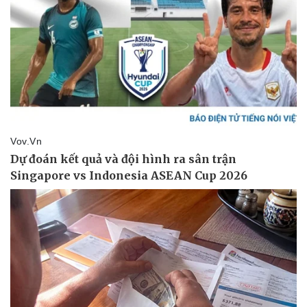
Vụ án
Vũ khí
Tin nóng
Việt Nam
Tư vấn luật
Phân tích