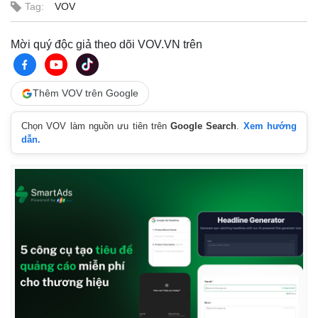
Tag:
VOV
Mời quý độc giả theo dõi VOV.VN trên
Thêm VOV trên Google
Thế giới
Multimedia
Quan sát
Video
Chọn VOV làm nguồn ưu tiên trên
Google Search
.
Xem hướng
Cuộc sống đó đây
Ảnh
dẫn.
Hồ sơ
E-Magazine
Infographic