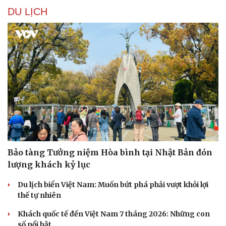
DU LỊCH
Sức khỏe
Đời sống
Dinh dưỡng - món ngon
Nhà đẹp
Cây thuốc
Blog
Sản phụ khoa
Tình yêu - Gia đình
Nhi khoa
Nam khoa
Làm đẹp - giảm cân
Bảo tàng Tưởng niệm Hòa bình tại Nhật Bản đón
Phòng mạch online
lượng khách kỷ lục
Ăn sạch sống khỏe
Du lịch biển Việt Nam: Muốn bứt phá phải vượt khỏi lợi
thế tự nhiên
Khách quốc tế đến Việt Nam 7 tháng 2026: Những con
số nổi bật