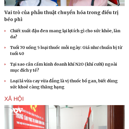
Vai trò của phẫu thuật chuyển hóa trong điều trị
béo phì
Chiết xuất đậu đen mang lại lợi ích gì cho sức khỏe, làn
da?
Tuổi 70 uống 5 loại thuốc mỗi ngày: Giá như chuẩn bị từ
tuổi 40
Tại sao cần cấm kinh doanh khí N2O (khí cười) ngoài
mục đích y tế?
Loại lá vừa cay vừa đắng là vị thuốc bổ gan, biết dùng
sức khoẻ càng thăng hạng
XÃ HỘI