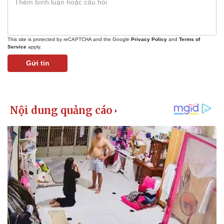
This site is protected by reCAPTCHA and the Google
Privacy Policy
and
Terms of
Service
apply.
Gửi tin