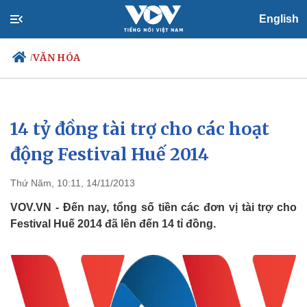
English
VĂN HÓA
/
14 tỷ đồng tài trợ cho các hoạt
Chính trị
Xã hội
Đảng
Tin 24h
động Festival Huế 2014
Tổ chức nhân sự
Dự báo thời tiết
Quốc hội
Giáo dục
Thứ Năm, 10:11, 14/11/2013
Nhận diện sự thật
Dấu ấn VOV
Việc làm
VOV.VN - Đến nay, tổng số tiền các đơn vị tài trợ cho
Biển đảo
Festival Huế 2014 đã lên đến 14 tỉ đồng.