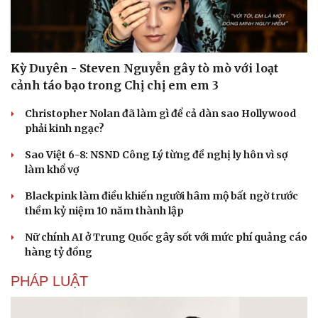
Kỳ Duyên - Steven Nguyễn gây tò mò với loạt
cảnh táo bạo trong Chị chị em em 3
Văn hóa
Giải trí
Christopher Nolan đã làm gì để cả dàn sao Hollywood
phải kinh ngạc?
Sân khấu - Điện ảnh
Nghệ sĩ
Văn học
Thời trang
Sao Việt 6-8: NSND Công Lý từng đề nghị ly hôn vì sợ
Âm nhạc
Sao Việt
làm khổ vợ
Di sản
Blackpink làm điều khiến người hâm mộ bất ngờ trước
thềm kỷ niệm 10 năm thành lập
Nữ chính AI ở Trung Quốc gây sốt với mức phí quảng cáo
hàng tỷ đồng
PHÁP LUẬT