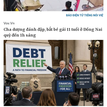
Kinh tế
Thị trường
Bất động sản
Giá vàng
Khởi nghiệp
Tiêu dùng
Tỷ giá
Chứng khoán
Giá cà phê