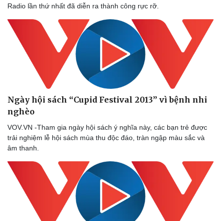
Radio lần thứ nhất đã diễn ra thành công rực rỡ.
Ngày hội sách “Cupid Festival 2013” vì bệnh nhi
nghèo
VOV.VN -Tham gia ngày hội sách ý nghĩa này, các bạn trẻ được
trải nghiệm lễ hội sách mùa thu độc đáo, tràn ngập màu sắc và
âm thanh.
Thể thao
Ô tô - Xe máy
Bóng đá
Ô tô
Lịch thi đấu bóng đá
Xe máy
Thế giới thể thao
Tư vấn
eSports
Hậu trường