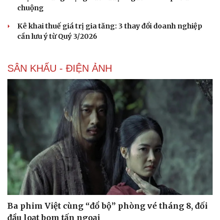
chuộng
Kê khai thuế giá trị gia tăng: 3 thay đổi doanh nghiệp
cần lưu ý từ Quý 3/2026
SÂN KHẤU - ĐIỆN ẢNH
Ba phim Việt cùng “đổ bộ” phòng vé tháng 8, đối
đầu loạt bom tấn ngoại