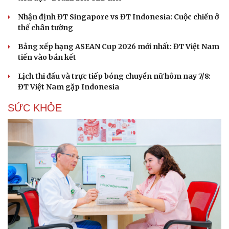
Nhận định ĐT Singapore vs ĐT Indonesia: Cuộc chiến ở
thế chân tường
Du lịch
Podcast
Bảng xếp hạng ASEAN Cup 2026 mới nhất: ĐT Việt Nam
Tư vấn
Câu chuyện thời sự
tiến vào bán kết
Săn Tour
Đọc truyện đêm khuya
check-in
Cửa sổ tình yêu
Lịch thi đấu và trực tiếp bóng chuyền nữ hôm nay 7/8:
Kể chuyện cho bé
ĐT Việt Nam gặp Indonesia
Hạt giống tâm hồn
SỨC KHỎE