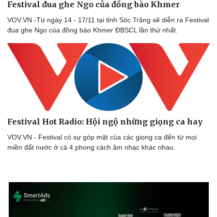
Festival đua ghe Ngo của đồng bào Khmer
VOV.VN -Từ ngày 14 - 17/11 tại tỉnh Sóc Trăng sẽ diễn ra Festival
đua ghe Ngo của đồng bào Khmer ĐBSCL lần thứ nhất.
Festival Hot Radio: Hội ngộ những giọng ca hay
Doanh nghiệp
Công nghệ
Thông tin doanh nghiệp
Sành điệu
VOV.VN - Festival có sự góp mặt của các giọng ca đến từ mọi
Doanh nghiệp 24h
Tin Công nghệ
miền đất nước ở cả 4 phong cách âm nhạc khác nhau.
Doanh nhân
Trải nghiệm
Vì cộng đồng
Chuyển đổi số