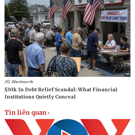
Thể thao
Ô tô - Xe máy
Bóng đá
Ô tô
Lịch thi đấu bóng đá
Xe máy
Thế giới thể thao
Tư vấn
eSports
Hậu trường
Tin liên quan