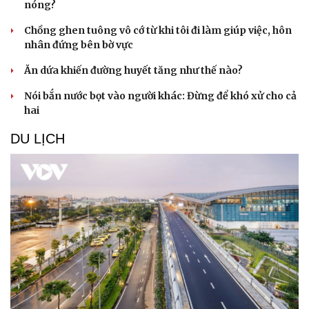
nóng?
Chồng ghen tuông vô cớ từ khi tôi đi làm giúp việc, hôn
nhân đứng bên bờ vực
Ăn dứa khiến đường huyết tăng như thế nào?
Nói bắn nước bọt vào người khác: Đừng để khó xử cho cả
hai
DU LỊCH
Sức khỏe
Đời sống
Dinh dưỡng - món ngon
Nhà đẹp
Cây thuốc
Blog
Sản phụ khoa
Tình yêu - Gia đình
Nhi khoa
Nam khoa
Làm đẹp - giảm cân
Phòng mạch online
Ăn sạch sống khỏe