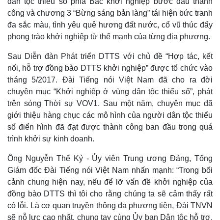
dân tộc thiểu số phía Bắc khởi nghiệp bước đầu thành
công và chương 3 “Bừng sáng bản làng” tái hiện bức tranh
đa sắc màu, tình yêu quê hương đất nước, cổ vũ thúc đẩy
phong trào khởi nghiệp từ thế mạnh của từng địa phương.
Sau Diễn đàn Phát triển DTTS với chủ đề “Hợp tác, kết
nối, hỗ trợ đồng bào DTTS khởi nghiệp” được tổ chức vào
tháng 5/2017. Đài Tiếng nói Việt Nam đã cho ra đời
chuyên mục “Khởi nghiệp ở vùng dân tộc thiểu số”, phát
trên sóng Thời sự VOV1. Sau một năm, chuyên mục đã
Thế giới
Multimedia
giới thiệu hàng chục các mô hình của người dân tộc thiểu
Quan sát
Video
số điển hình đã đạt được thành công ban đầu trong quá
Cuộc sống đó đây
Ảnh
trình khởi sự kinh doanh.
Hồ sơ
E-Magazine
Infographic
Ông Nguyễn Thế Kỷ - Ủy viên Trung ương Đảng, Tổng
Giám đốc Đài Tiếng nói Việt Nam nhấn mạnh: “Trong bối
cảnh chung hiện nay, nếu để lỡ vấn đề khởi nghiệp của
đồng bào DTTS thì tôi cho rằng chúng ta sẽ cảm thấy rất
có lỗi. Là cơ quan truyền thông đa phương tiện, Đài TNVN
sẽ nỗ lực cao nhất, chung tay cùng Ủy ban Dân tộc hỗ trợ,