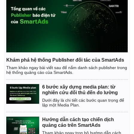
Khám phá hệ thống Publisher đối tác của SmartAds
Tham khảo ngay bài viết sau để nắm danh sách publisher trong
Kinh tế
Thị trường
hệ thống quảng cáo của SmartAds.
Bất động sản
Giá vàng
Khởi nghiệp
Tiêu dùng
6 bước xây dựng media plan: từ
Tỷ giá
nghiên cứu đối thủ đến đo lường
Chứng khoán
Dưới đây là chi tiết các bước quan trọng để
Giá cà phê
lập một Media Plan.
Hướng dẫn cách tạo chiến dịch
quảng cáo trên SmartAds
Tham khảo ngay trọn bộ hướng dẫn cách