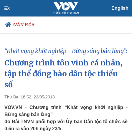
English
VĂN HÓA
/
“Khát vọng khởi nghiệp - Bừng sáng bản làng”:
Chính trị
Xã hội
Chương trình tôn vinh cá nhân,
Đảng
Tin 24h
Tổ chức nhân sự
Dự báo thời tiết
tập thể đồng bào dân tộc thiểu
Quốc hội
Giáo dục
Nhận diện sự thật
Dấu ấn VOV
số
Việc làm
Biển đảo
Thứ Ba, 18:52, 22/05/2018
VOV.VN - Chương trình “Khát vọng khởi nghiệp -
Bừng sáng bản làng”
do Đài TNVN phối hợp với Ủy ban Dân tộc tổ chức sẽ
diễn ra vào 20h ngày 23/5