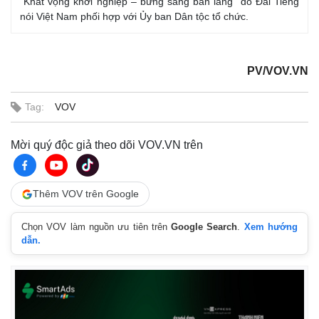
“Khát vọng khởi nghiệp – bừng sáng bản làng” do Đài Tiếng
nói Việt Nam phối hợp với Ủy ban Dân tộc tổ chức.
PV/VOV.VN
Tag:
VOV
Mời quý độc giả theo dõi VOV.VN trên
Thêm VOV trên Google
Chọn VOV làm nguồn ưu tiên trên
Google Search
.
Xem hướng
dẫn.