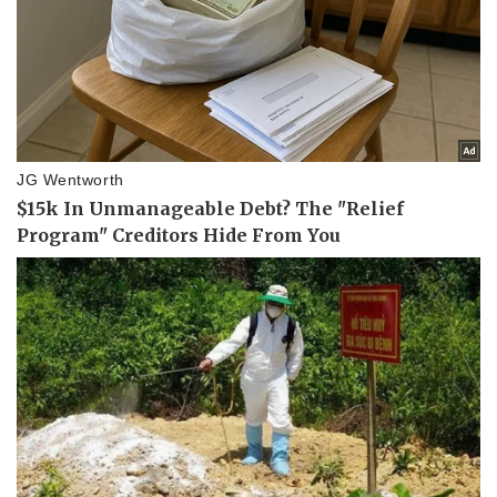
Pháp luật
Quân sự - Quốc phòng
Vụ án
Vũ khí
Tin nóng
Việt Nam
Tư vấn luật
Phân tích