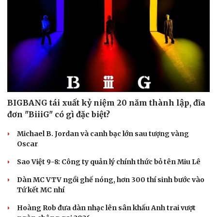
BIGBANG tái xuất kỷ niệm 20 năm thành lập, đĩa
đơn "BiiiG" có gì đặc biệt?
Michael B. Jordan và canh bạc lớn sau tượng vàng
Oscar
Văn hóa
Giải trí
Sao Việt 9-8: Công ty quản lý chính thức bỏ tên Miu Lê
Sân khấu - Điện ảnh
Nghệ sĩ
Dàn MC VTV ngồi ghế nóng, hơn 300 thí sinh bước vào
Văn học
Thời trang
Tứ kết MC nhí
Âm nhạc
Sao Việt
Di sản
Hoàng Rob đưa dàn nhạc lên sân khấu Anh trai vượt