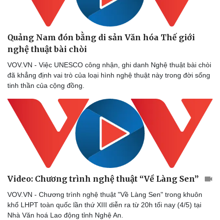
Quảng Nam đón bằng di sản Văn hóa Thế giới
nghệ thuật bài chòi
VOV.VN - Việc UNESCO công nhận, ghi danh Nghệ thuật bài chòi
đã khẳng định vai trò của loại hình nghệ thuật này trong đời sống
tinh thần của cộng đồng.
Doanh nghiệp
Công nghệ
Thông tin doanh nghiệp
Sành điệu
Doanh nghiệp 24h
Tin Công nghệ
Doanh nhân
Trải nghiệm
Vì cộng đồng
Chuyển đổi số
Video: Chương trình nghệ thuật “Về Làng Sen”
VOV.VN - Chương trình nghệ thuật "Về Làng Sen" trong khuôn
khổ LHPT toàn quốc lần thứ XIII diễn ra từ 20h tối nay (4/5) tại
Nhà Văn hoá Lao động tỉnh Nghệ An.