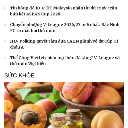
Tin bóng đá 10-8: ĐT Malaysia nhận tin dữ trước trận
bán kết ASEAN Cup 2026
Chuyển nhượng V-League 2026/27 mới nhất: Bắc Ninh
FC ra mắt hai thủ môn
HLV Polking quyết tâm đưa CAHN giành vé dự Cúp C1
châu Á
Thể Công Viettel chiêu mộ "hòn đá tảng" V-League và
thủ môn Việt kiều
SỨC KHỎE
Du lịch
Podcast
Tư vấn
Câu chuyện thời sự
Săn Tour
Đọc truyện đêm khuya
check-in
Cửa sổ tình yêu
Kể chuyện cho bé
Hạt giống tâm hồn