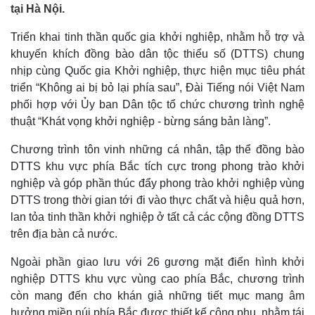
tại Hà Nội.
Triển khai tinh thần quốc gia khởi nghiệp, nhằm hỗ trợ và
khuyến khích đồng bào dân tộc thiểu số (DTTS) chung
nhịp cùng Quốc gia Khởi nghiệp, thực hiện mục tiêu phát
triển “Không ai bị bỏ lại phía sau”, Đài Tiếng nói Việt Nam
phối hợp với Ủy ban Dân tộc tổ chức chương trình nghệ
thuật “Khát vọng khởi nghiệp - bừng sáng bản làng”.
Chương trình tôn vinh những cá nhân, tập thể đồng bào
DTTS khu vực phía Bắc tích cực trong phong trào khởi
nghiệp và góp phần thúc đẩy phong trào khởi nghiệp vùng
DTTS trong thời gian tới đi vào thực chất và hiệu quả hơn,
lan tỏa tinh thần khởi nghiệp ở tất cả các cộng đồng DTTS
trên địa bàn cả nước.
Ngoài phần giao lưu với 26 gương mặt điển hình khởi
nghiệp DTTS khu vực vùng cao phía Bắc, chương trình
còn mang đến cho khán giả những tiết mục mang âm
hưởng miền núi phía Bắc được thiết kế công phu, nhằm tái