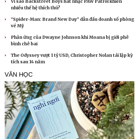
Vì sao Backstreet Boys hát nhạc PAW Patrol khiến
nhiều thế hệ thích thú?
“Spider-Man: Brand New Day” dẫn đầu doanh số phòng
vé Mỹ
Phản ứng của Dwayne Johnson khi Moana bị giới phê
bình chê bai
The Odyssey vượt 1 tỷ USD, Christopher Nolan tái lập kỳ
tích sau 14 năm
VĂN HỌC