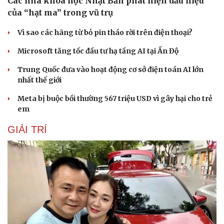
Các nhà khoa học Nhật Bản phát hiện dấu hiệu
của “hạt ma” trong vũ trụ
Vì sao các hãng từ bỏ pin tháo rời trên điện thoại?
Microsoft tăng tốc đầu tư hạ tầng AI tại Ấn Độ
Trung Quốc đưa vào hoạt động cơ sở điện toán AI lớn
nhất thế giới
Meta bị buộc bồi thường 567 triệu USD vì gây hại cho trẻ
em
GIẢI TRÍ