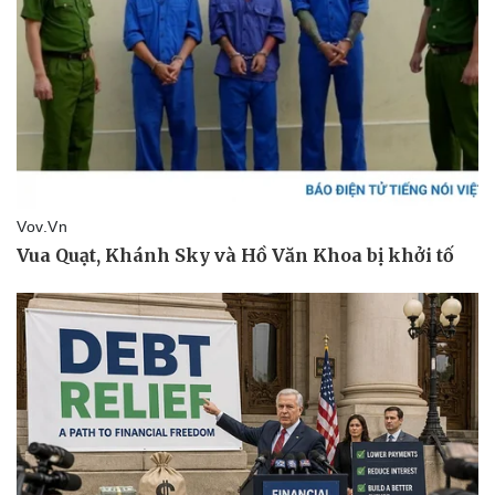
Thể thao
Ô tô - Xe máy
Bóng đá
Ô tô
Lịch thi đấu bóng đá
Xe máy
Thế giới thể thao
Tư vấn
eSports
Hậu trường