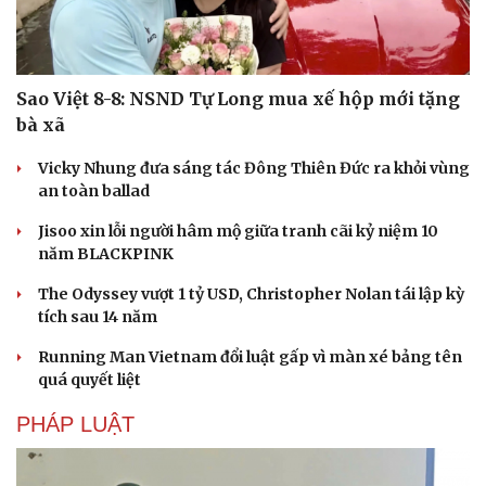
Sao Việt 8-8: NSND Tự Long mua xế hộp mới tặng
bà xã
Vicky Nhung đưa sáng tác Đông Thiên Đức ra khỏi vùng
an toàn ballad
Jisoo xin lỗi người hâm mộ giữa tranh cãi kỷ niệm 10
năm BLACKPINK
The Odyssey vượt 1 tỷ USD, Christopher Nolan tái lập kỳ
tích sau 14 năm
Running Man Vietnam đổi luật gấp vì màn xé bảng tên
quá quyết liệt
PHÁP LUẬT