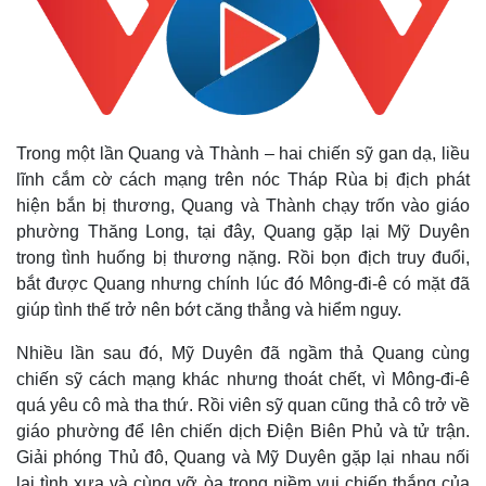
Trong một lần Quang và Thành – hai chiến sỹ gan dạ, liều
lĩnh cắm cờ cách mạng trên nóc Tháp Rùa bị địch phát
hiện bắn bị thương, Quang và Thành chạy trốn vào giáo
phường Thăng Long, tại đây, Quang gặp lại Mỹ Duyên
trong tình huống bị thương nặng. Rồi bọn địch truy đuổi,
bắt được Quang nhưng chính lúc đó Mông-đi-ê có mặt đã
giúp tình thế trở nên bớt căng thẳng và hiểm nguy.
Thế giới
Multimedia
Quan sát
Video
Nhiều lần sau đó, Mỹ Duyên đã ngầm thả Quang cùng
Cuộc sống đó đây
Ảnh
chiến sỹ cách mạng khác nhưng thoát chết, vì Mông-đi-ê
Hồ sơ
E-Magazine
quá yêu cô mà tha thứ. Rồi viên sỹ quan cũng thả cô trở về
Infographic
giáo phường để lên chiến dịch Điện Biên Phủ và tử trận.
Giải phóng Thủ đô, Quang và Mỹ Duyên gặp lại nhau nối
lại tình xưa và cùng vỡ òa trong niềm vui chiến thắng của