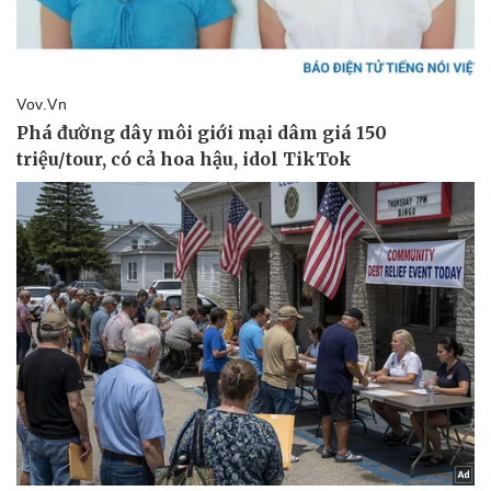
Vụ án
Vũ khí
Tin nóng
Việt Nam
Tư vấn luật
Phân tích