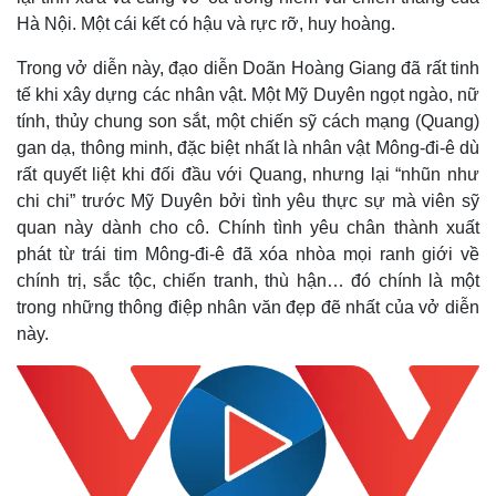
Hà Nội. Một cái kết có hậu và rực rỡ, huy hoàng.
Trong vở diễn này, đạo diễn Doãn Hoàng Giang đã rất tinh
tế khi xây dựng các nhân vật. Một Mỹ Duyên ngọt ngào, nữ
tính, thủy chung son sắt, một chiến sỹ cách mạng (Quang)
gan dạ, thông minh, đặc biệt nhất là nhân vật Mông-đi-ê dù
rất quyết liệt khi đối đầu với Quang, nhưng lại “nhũn như
chi chi” trước Mỹ Duyên bởi tình yêu thực sự mà viên sỹ
quan này dành cho cô. Chính tình yêu chân thành xuất
phát từ trái tim Mông-đi-ê đã xóa nhòa mọi ranh giới về
chính trị, sắc tộc, chiến tranh, thù hận… đó chính là một
trong những thông điệp nhân văn đẹp đẽ nhất của vở diễn
này.