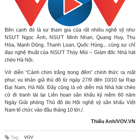
Bên cạnh đó là sự tham gia của rất nhiều nghệ sỹ như
NSƯT Ngọc Ánh, NSƯT Minh Nhan, Quang Huy, Thu
Hòa, Mạnh Dũng, Thanh Loan, Quốc Hùng... cùng sự chỉ
đạo nghệ thuật của NSƯT Thúy Mùi – Giám đốc Nhà hát
chèo Hà Nội.
Vở diễn “Cánh chim trắng trong đêm” chính thức ra mắt
phục vụ khán giả thủ đô từ ngày 27/9 đến 10/10 tại Rạp
Đại Nam, Hà Nội. Đây cũng là vở diễn mà Nhà hát chèo
cử đi tranh tài tại Liên hoan sân khấu kỷ niệm 60 năm
Ngày Giải phóng Thủ đô do Hội nghệ sỹ sân khấu Việt
Kinh tế
Thị trường
Nam tổ chức vào đầu tháng 10 tới./.
Bất động sản
Giá vàng
Thiếu Anh/VOV.VN
Khởi nghiệp
Tiêu dùng
Tỷ giá
Chứng khoán
Tag:
VOV