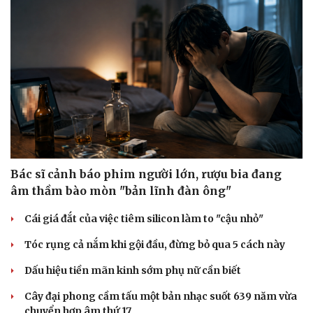
Bác sĩ cảnh báo phim người lớn, rượu bia đang
âm thầm bào mòn "bản lĩnh đàn ông"
Cái giá đắt của việc tiêm silicon làm to "cậu nhỏ"
Tóc rụng cả nắm khi gội đầu, đừng bỏ qua 5 cách này
Dấu hiệu tiền mãn kinh sớm phụ nữ cần biết
Cây đại phong cầm tấu một bản nhạc suốt 639 năm vừa
chuyển hợp âm thứ 17