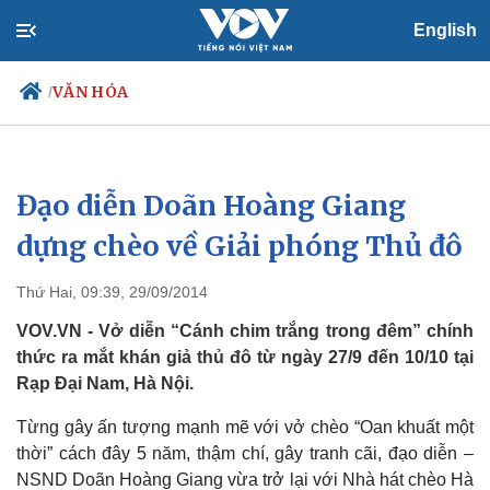
English
VĂN HÓA
/
Đạo diễn Doãn Hoàng Giang
Chính trị
Xã hội
Đảng
Tin 24h
dựng chèo về Giải phóng Thủ đô
Tổ chức nhân sự
Dự báo thời tiết
Quốc hội
Giáo dục
Thứ Hai, 09:39, 29/09/2014
Nhận diện sự thật
Dấu ấn VOV
Việc làm
VOV.VN - Vở diễn “Cánh chim trắng trong đêm” chính
Biển đảo
thức ra mắt khán giả thủ đô từ ngày 27/9 đến 10/10 tại
Rạp Đại Nam, Hà Nội.
Từng gây ấn tượng mạnh mẽ với vở chèo “Oan khuất một
thời” cách đây 5 năm, thậm chí, gây tranh cãi, đạo diễn –
NSND Doãn Hoàng Giang vừa trở lại với Nhà hát chèo Hà