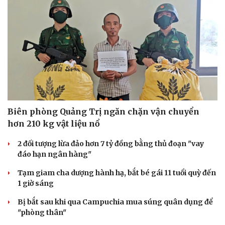
Biên phòng Quảng Trị ngăn chặn vận chuyển
hơn 210 kg vật liệu nổ
2 đối tượng lừa đảo hơn 7 tỷ đồng bằng thủ đoạn "vay
đáo hạn ngân hàng"
Tạm giam cha dượng hành hạ, bắt bé gái 11 tuổi quỳ đến
Du lịch
Podcast
1 giờ sáng
Tư vấn
Câu chuyện thời sự
Săn Tour
Đọc truyện đêm khuya
Bị bắt sau khi qua Campuchia mua súng quân dụng để
check-in
Cửa sổ tình yêu
"phòng thân"
Kể chuyện cho bé