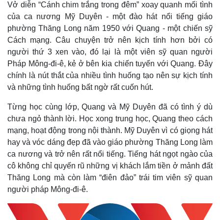
Vở diễn “Cánh chim trắng trong đêm” xoay quanh mối tình
của ca nương Mỹ Duyên - một đào hát nổi tiếng giáo
phường Thăng Long năm 1950 với Quang - một chiến sỹ
Cách mạng. Câu chuyện trở nên kịch tính hơn bởi có
người thứ 3 xen vào, đó lại là một viên sỹ quan người
Pháp Mông-đi-ê, kẻ ở bên kia chiến tuyến với Quang. Đây
chính là nút thắt của nhiều tình huống tạo nên sự kịch tính
và những tình huống bất ngờ rất cuốn hút.
Từng học cùng lớp, Quang và Mỹ Duyên đã có tình ý dù
chưa ngỏ thành lời. Học xong trung học, Quang theo cách
mạng, hoạt động trong nội thành. Mỹ Duyên vì có giọng hát
hay và vóc dáng đẹp đã vào giáo phường Thăng Long làm
ca nương và trở nên rất nổi tiếng. Tiếng hát ngọt ngào của
cô không chỉ quyến rũ những vị khách lắm tiền ở mảnh đất
Thăng Long mà còn làm “điên đảo” trái tim viên sỹ quan
người pháp Mông-đi-ê.