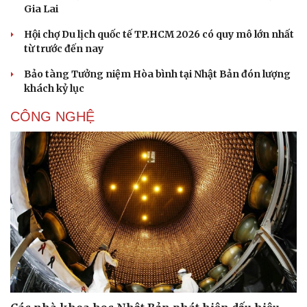
Gia Lai
Hội chợ Du lịch quốc tế TP.HCM 2026 có quy mô lớn nhất
từ trước đến nay
Bảo tàng Tưởng niệm Hòa bình tại Nhật Bản đón lượng
khách kỷ lục
CÔNG NGHỆ
Văn hóa
Giải trí
Sân khấu - Điện ảnh
Nghệ sĩ
Văn học
Thời trang
Âm nhạc
Sao Việt
Di sản