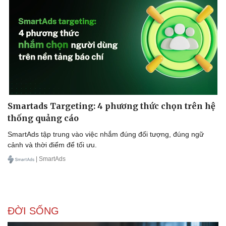
Sức khỏe
Đời sống
Dinh dưỡng - món ngon
Nhà đẹp
Cây thuốc
Blog
Smartads Targeting: 4 phương thức chọn trên hệ
Sản phụ khoa
Tình yêu - Gia đình
thống quảng cáo
Nhi khoa
Nam khoa
SmartAds tập trung vào việc nhắm đúng đối tượng, đúng ngữ
Làm đẹp - giảm cân
cảnh và thời điểm để tối ưu.
Phòng mạch online
| SmartAds
Ăn sạch sống khỏe
ĐỜI SỐNG