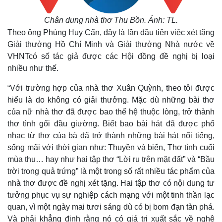
Chân dung nhà thơ Thu Bồn. Ảnh: TL.
Theo ông Phùng Huy Cẩn, đây là lần đầu tiên việc xét tặng
Giải thưởng Hồ Chí Minh và Giải thưởng Nhà nước về
VHNTcó số tác giả được các Hội đồng đề nghị bị loại
nhiều như thế.
“Với trường hợp của nhà thơ Xuân Quỳnh, theo tôi được
hiểu là do không có giải thưởng. Mặc dù những bài thơ
của nữ nhà thơ đã được bao thế hệ thuộc lòng, trở thành
Thế giới
Multimedia
thơ tình gối đầu giường. Biết bao bài hát đã được phổ
Quan sát
Video
nhạc từ thơ của bà đã trở thành những bài hát nổi tiếng,
Cuộc sống đó đây
Ảnh
sống mãi với thời gian như: Thuyền và biển, Thơ tình cuối
Hồ sơ
E-Magazine
mùa thu… hay như hai tập thơ “Lời ru trên mặt đất” và “Bầu
Infographic
trời trong quả trứng” là một trong số rất nhiều tác phẩm của
nhà thơ được đề nghị xét tặng. Hai tập thơ có nội dung tư
tưởng phục vụ sự nghiệp cách mạng với một tinh thần lạc
quan, vì một ngày mai tươi sáng dù có bị bom đạn tàn phá.
Và phải khẳng định rằng nó có giá trị xuất sắc về nghệ