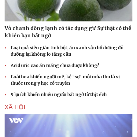
Vỏ chanh đông lạnh có tác dụng gì? Sự thật có thể
khiến bạn bất ngờ
Loại quả siêu giàu tinh bột, ăn xanh vẫn bổ dưỡng đủ
đường lại không lo tăng cân
Acid uric cao ăn măng chua được không?
Loài hoa khiến người mê, kẻ “sợ” mỗi mùa thu là vị
thuốc trong y học cổ truyền
9 lợi ích khiến nhiều người bất ngờ từ thịt ếch
XÃ HỘI