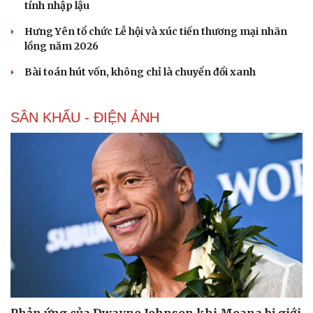
tính nhập lậu
Hưng Yên tổ chức Lễ hội và xúc tiến thương mại nhãn
lồng năm 2026
Bài toán hút vốn, không chỉ là chuyển đổi xanh
SÂN KHẤU - ĐIỆN ẢNH
Phản ứng của Dwayne Johnson khi Moana bị giới