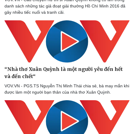
danh sách những tác giả đoạt giải thưởng Hồ Chí Minh 2016 đã
gây nhiều tiếc nuối và tranh cãi.
“Nhà thơ Xuân Quỳnh là một người yêu đến hết
và đến chết“
VOV.VN - PGS.TS Nguyễn Thị Minh Thái chia sẻ, bà may mắn khi
được làm một người bạn thân của nhà thơ Xuân Quỳnh.