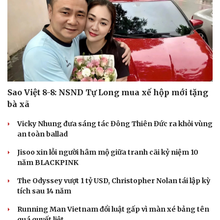
Sao Việt 8-8: NSND Tự Long mua xế hộp mới tặng
bà xã
Vicky Nhung đưa sáng tác Đông Thiên Đức ra khỏi vùng
an toàn ballad
Jisoo xin lỗi người hâm mộ giữa tranh cãi kỷ niệm 10
năm BLACKPINK
The Odyssey vượt 1 tỷ USD, Christopher Nolan tái lập kỳ
tích sau 14 năm
Running Man Vietnam đổi luật gấp vì màn xé bảng tên
quá quyết liệt