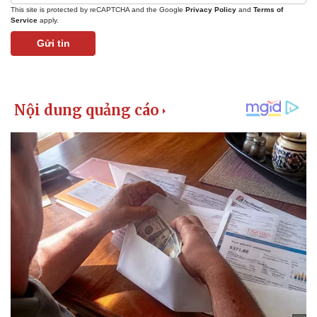
This site is protected by reCAPTCHA and the Google
Privacy Policy
and
Terms of
Service
apply.
Gửi tin