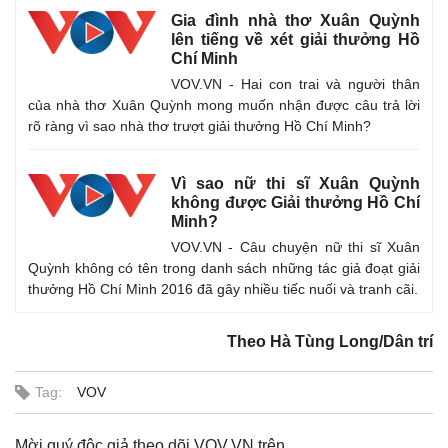
Gia đình nhà thơ Xuân Quỳnh
lên tiếng về xét giải thưởng Hồ
Chí Minh
VOV.VN - Hai con trai và người thân
của nhà thơ Xuân Quỳnh mong muốn nhận được câu trả lời
rõ ràng vì sao nhà thơ trượt giải thưởng Hồ Chí Minh?
Vì sao nữ thi sĩ Xuân Quỳnh
không được Giải thưởng Hồ Chí
Minh?
VOV.VN - Câu chuyện nữ thi sĩ Xuân
Quỳnh không có tên trong danh sách những tác giả đoạt giải
thưởng Hồ Chí Minh 2016 đã gây nhiều tiếc nuối và tranh cãi.
Theo Hà Tùng Long/Dân trí
Tag:
VOV
Mời quý độc giả theo dõi VOV.VN trên