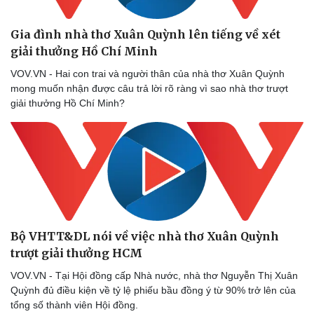
Gia đình nhà thơ Xuân Quỳnh lên tiếng về xét
giải thưởng Hồ Chí Minh
VOV.VN - Hai con trai và người thân của nhà thơ Xuân Quỳnh
mong muốn nhận được câu trả lời rõ ràng vì sao nhà thơ trượt
giải thưởng Hồ Chí Minh?
Bộ VHTT&DL nói về việc nhà thơ Xuân Quỳnh
trượt giải thưởng HCM
VOV.VN - Tại Hội đồng cấp Nhà nước, nhà thơ Nguyễn Thị Xuân
Quỳnh đủ điều kiện về tỷ lệ phiếu bầu đồng ý từ 90% trở lên của
tổng số thành viên Hội đồng.