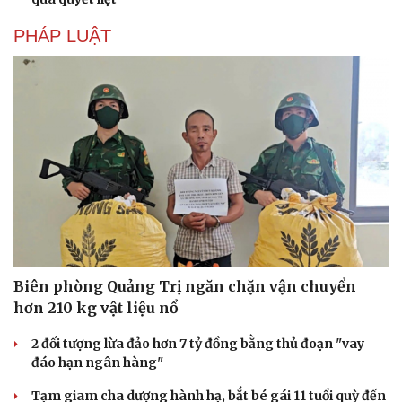
PHÁP LUẬT
Biên phòng Quảng Trị ngăn chặn vận chuyển
hơn 210 kg vật liệu nổ
2 đối tượng lừa đảo hơn 7 tỷ đồng bằng thủ đoạn "vay
đáo hạn ngân hàng"
Tạm giam cha dượng hành hạ, bắt bé gái 11 tuổi quỳ đến