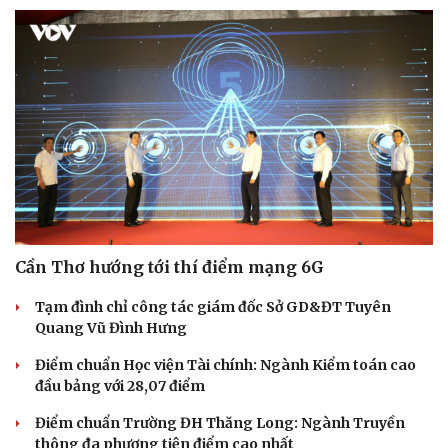
Du lịch
Podcast
Tư vấn
Câu chuyện thời sự
Săn Tour
Đọc truyện đêm khuya
check-in
Cửa sổ tình yêu
Kể chuyện cho bé
Hạt giống tâm hồn
Cần Thơ hướng tới thí điểm mạng 6G
Tạm đình chỉ công tác giám đốc Sở GD&ĐT Tuyên
Quang Vũ Đình Hưng
Điểm chuẩn Học viện Tài chính: Ngành Kiểm toán cao
đầu bảng với 28,07 điểm
Điểm chuẩn Trường ĐH Thăng Long: Ngành Truyền
thông đa phương tiện điểm cao nhất