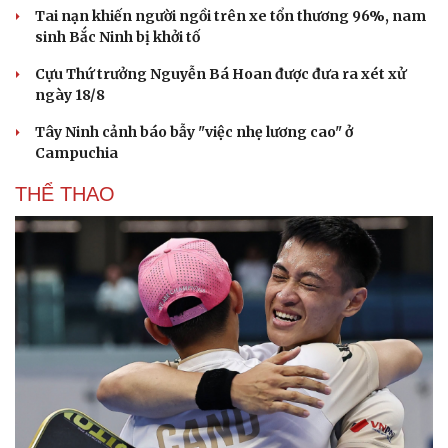
Tai nạn khiến người ngồi trên xe tổn thương 96%, nam
sinh Bắc Ninh bị khởi tố
Cựu Thứ trưởng Nguyễn Bá Hoan được đưa ra xét xử
ngày 18/8
Tây Ninh cảnh báo bẫy "việc nhẹ lương cao" ở
Campuchia
THỂ THAO
Văn hóa
Giải trí
Sân khấu - Điện ảnh
Nghệ sĩ
Văn học
Thời trang
Âm nhạc
Sao Việt
Di sản