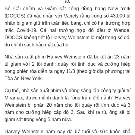
tù.
Bộ Cải chính và Giám sát cộng đồng bang New York
(DOCCS) đã xác nhận với Variety rằng trong số 43.000 tù
nhân bị giam giữ trên toàn tiểu bang, chỉ có hai trường hợp
mắc Covid-19. Cả hai trường hợp đó đều ở Wende.
DOCCS không tiết lộ Harvey Weinstein là một trong số đó,
do chính sách bảo mật của họ.
Nhà sản xuất phim Harvey Weinstein đã bị kết án 23 năm
tù giam với 2 tội danh: quấy rối tình dục và cưỡng hiếp
trong phiên tòa diễn ra ngày 11/3 (theo giờ địa phương) tại
Tòa án New York.
Cụ thể, nhà sản xuất phim và đồng sáng lập công ty giải trí
Miramax, được mệnh danh là "ông trùm điện ảnh" Harvey
Weinstein bị phán 20 năm cho tội quấy rối tình dục và 3
năm cho cưỡng hiếp cấp độ 3. Sau khi ra tù, ông sẽ bị
giám sát trong vòng 5 năm nữa.
Harvey Weinstein năm nay đã 67 tuổi và sức khỏe khá