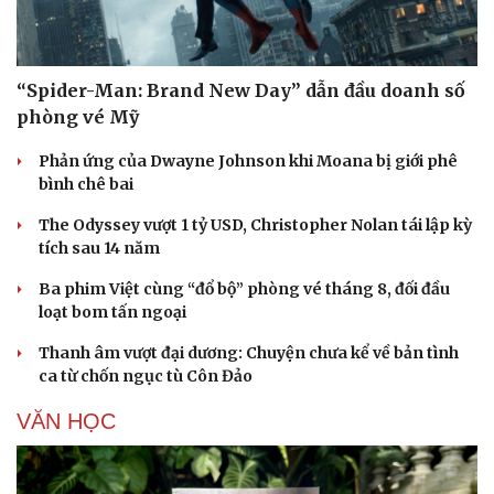
“Spider-Man: Brand New Day” dẫn đầu doanh số
Cải chính
phòng vé Mỹ
Phản ứng của Dwayne Johnson khi Moana bị giới phê
bình chê bai
The Odyssey vượt 1 tỷ USD, Christopher Nolan tái lập kỳ
tích sau 14 năm
Ba phim Việt cùng “đổ bộ” phòng vé tháng 8, đối đầu
loạt bom tấn ngoại
Thanh âm vượt đại dương: Chuyện chưa kể về bản tình
ca từ chốn ngục tù Côn Đảo
VĂN HỌC