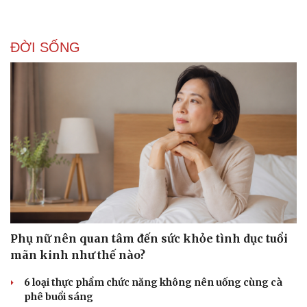
ĐỜI SỐNG
Doanh nghiệp
Công nghệ
Thông tin doanh nghiệp
Sành điệu
Phụ nữ nên quan tâm đến sức khỏe tình dục tuổi
Doanh nghiệp 24h
Tin Công nghệ
mãn kinh như thế nào?
Doanh nhân
Trải nghiệm
Vì cộng đồng
Chuyển đổi số
6 loại thực phẩm chức năng không nên uống cùng cà
phê buổi sáng