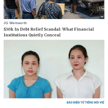
Pháp luật
Quân sự - Quốc phòng
Vụ án
Vũ khí
Tin nóng
Việt Nam
Tư vấn luật
Phân tích