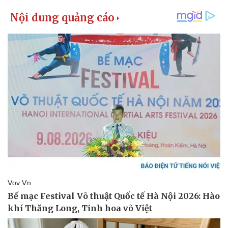
Kinh tế
Thị trường
Bất động sản
Giá vàng
Khởi nghiệp
Tiêu dùng
Tỷ giá
Chứng khoán
Giá cà phê