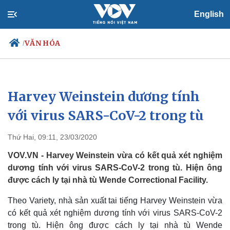
English
VĂN HÓA
/
Harvey Weinstein dương tính
Chính trị
Xã hội
Đảng
Tin 24h
với virus SARS-CoV-2 trong tù
Tổ chức nhân sự
Dự báo thời tiết
Quốc hội
Giáo dục
Thứ Hai, 09:11, 23/03/2020
Nhận diện sự thật
Dấu ấn VOV
Việc làm
VOV.VN - Harvey Weinstein vừa có kết quả xét nghiệm
Biển đảo
dương tính với virus SARS-CoV-2 trong tù. Hiện ông
được cách ly tại nhà tù Wende Correctional Facility.
Theo Variety, nhà sản xuất tai tiếng Harvey Weinstein vừa
có kết quả xét nghiệm dương tính với virus SARS-CoV-2
trong tù. Hiện ông được cách ly tại nhà tù Wende