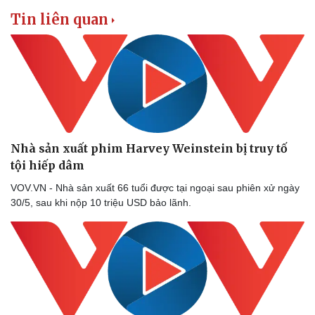
Tin liên quan
Nhà sản xuất phim Harvey Weinstein bị truy tố
tội hiếp dâm
VOV.VN - Nhà sản xuất 66 tuổi được tại ngoại sau phiên xử ngày
30/5, sau khi nộp 10 triệu USD bảo lãnh.
Thể thao
Ô tô - Xe máy
Bóng đá
Ô tô
Lịch thi đấu bóng đá
Xe máy
Thế giới thể thao
Tư vấn