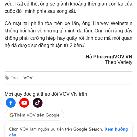
yếu. Rất có thể, ông sẽ giành khoảng thời gian còn lại của
cuộc đời mình phía sau song sắt.
Có mặt tại phiên tòa trên xe lăn, ông Harvey Weinstein
không hối hận về những gì mình đã làm. Ông nói rằng đây
không phải cưỡng hiếp hay quấy rối tình dục mà mối quan
hệ đã được sự đồng thuận từ 2 bên./.
Thế giới
Multimedia
Quan sát
Video
Hà Phương/VOV.VN
Cuộc sống đó đây
Ảnh
Theo Variety
Hồ sơ
E-Magazine
Infographic
Tag:
VOV
Mời quý độc giả theo dõi VOV.VN trên
Thêm VOV trên Google
Chọn VOV làm nguồn ưu tiên trên
Google Search
.
Xem hướng
dẫn.