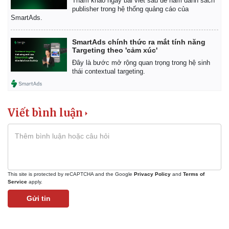
Tham khảo ngay bài viết sau để nắm danh sách
publisher trong hệ thống quảng cáo của
SmartAds.
SmartAds chính thức ra mắt tính năng
Targeting theo 'cảm xúc'
Đây là bước mở rộng quan trọng trong hệ sinh
thái contextual targeting.
Viết bình luận
This site is protected by reCAPTCHA and the Google
Privacy Policy
and
Terms of
Service
apply.
Gửi tin