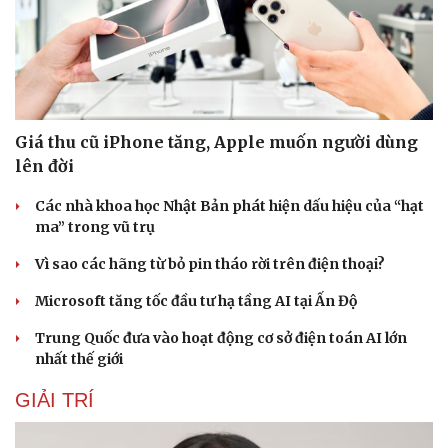
Giá thu cũ iPhone tăng, Apple muốn người dùng
lên đời
Các nhà khoa học Nhật Bản phát hiện dấu hiệu của “hạt
ma” trong vũ trụ
Sức khỏe
Đời sống
Dinh dưỡng - món ngon
Nhà đẹp
Vì sao các hãng từ bỏ pin tháo rời trên điện thoại?
Cây thuốc
Blog
Sản phụ khoa
Tình yêu - Gia đình
Microsoft tăng tốc đầu tư hạ tầng AI tại Ấn Độ
Nhi khoa
Nam khoa
Trung Quốc đưa vào hoạt động cơ sở điện toán AI lớn
Làm đẹp - giảm cân
nhất thế giới
Phòng mạch online
GIẢI TRÍ
Ăn sạch sống khỏe