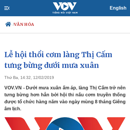
English
VĂN HÓA
/
Lễ hội thổi cơm làng Thị Cấm
Chính trị
Xã hội
Đảng
Tin 24h
tưng bừng dưới mưa xuân
Tổ chức nhân sự
Dự báo thời tiết
Quốc hội
Giáo dục
Thứ Ba, 14:32, 12/02/2019
Nhận diện sự thật
Dấu ấn VOV
Việc làm
VOV.VN - Dưới mưa xuân ấm áp, làng Thị Cấm trở nên
Biển đảo
tưng bừng hơn hẳn bởi hội thi nấu cơm truyền thống
được tổ chức hàng năm vào ngày mùng 8 tháng Giêng
âm lịch.