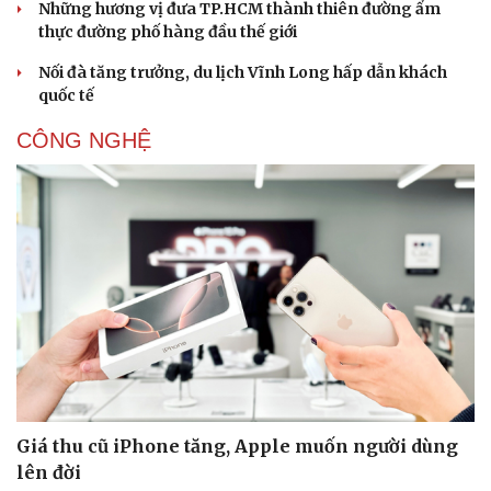
Những hương vị đưa TP.HCM thành thiên đường ẩm
thực đường phố hàng đầu thế giới
Nối đà tăng trưởng, du lịch Vĩnh Long hấp dẫn khách
quốc tế
CÔNG NGHỆ
Văn hóa
Giải trí
Sân khấu - Điện ảnh
Nghệ sĩ
Văn học
Thời trang
Âm nhạc
Sao Việt
Di sản
Giá thu cũ iPhone tăng, Apple muốn người dùng
lên đời