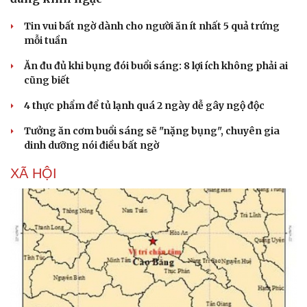
Tin vui bất ngờ dành cho người ăn ít nhất 5 quả trứng
mỗi tuần
Ăn đu đủ khi bụng đói buổi sáng: 8 lợi ích không phải ai
cũng biết
4 thực phẩm để tủ lạnh quá 2 ngày dễ gây ngộ độc
Tưởng ăn cơm buổi sáng sẽ "nặng bụng", chuyên gia
dinh dưỡng nói điều bất ngờ
XÃ HỘI
Cải chính