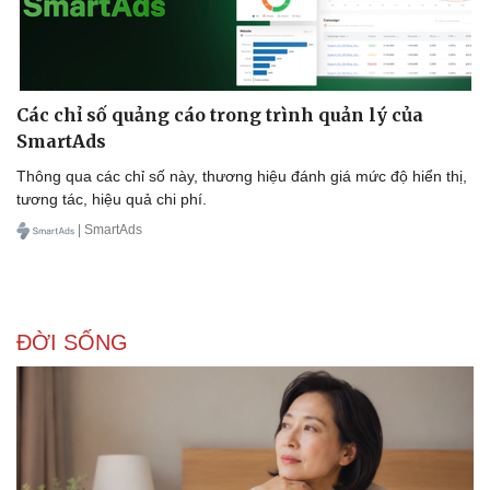
Các chỉ số quảng cáo trong trình quản lý của
SmartAds
Sức khỏe
Đời sống
Thông qua các chỉ số này, thương hiệu đánh giá mức độ hiển thị,
Dinh dưỡng - món ngon
Nhà đẹp
tương tác, hiệu quả chi phí.
Cây thuốc
Blog
| SmartAds
Sản phụ khoa
Tình yêu - Gia đình
Nhi khoa
Nam khoa
Làm đẹp - giảm cân
Phòng mạch online
ĐỜI SỐNG
Ăn sạch sống khỏe