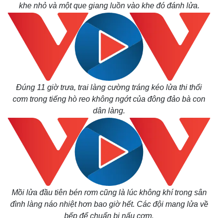
khe nhỏ và một que giang luồn vào khe đó đánh lửa.
Đúng 11 giờ trưa, trai làng cường tráng kéo lửa thi thổi
cơm trong tiếng hò reo không ngớt của đông đảo bà con
dân làng.
Thế giới
Multimedia
Quan sát
Video
Cuộc sống đó đây
Ảnh
Hồ sơ
E-Magazine
Infographic
Mồi lửa đầu tiên bén rơm cũng là lúc không khí trong sân
đình làng náo nhiệt hơn bao giờ hết. Các đội mang lửa về
bếp để chuẩn bị nấu cơm.