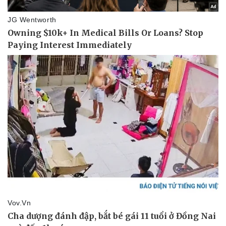
Thể thao
Ô tô - Xe máy
Bóng đá
Ô tô
Lịch thi đấu bóng đá
Xe máy
Thế giới thể thao
Tư vấn
eSports
Hậu trường