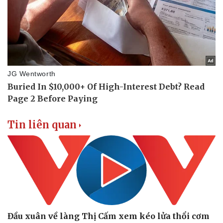
Doanh nghiệp
Công nghệ
Thông tin doanh nghiệp
Sành điệu
Doanh nghiệp 24h
Tin Công nghệ
Doanh nhân
Trải nghiệm
Vì cộng đồng
Chuyển đổi số
Tin liên quan
Đầu xuân về làng Thị Cấm xem kéo lửa thổi cơm