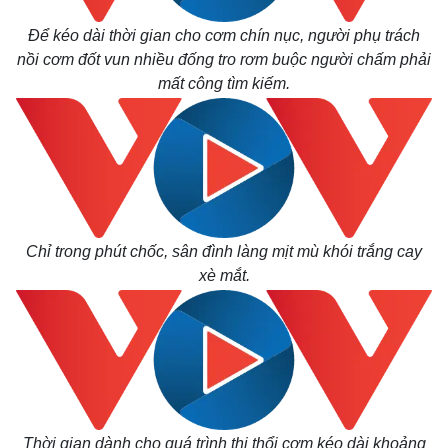
Để kéo dài thời gian cho cơm chín nục, người phụ trách
nồi cơm đốt vun nhiều đống tro rơm buộc người chấm phải
mất công tìm kiếm.
Chỉ trong phút chốc, sân đình làng mịt mù khói trắng cay
xè mắt.
Kinh tế
Thị trường
Bất động sản
Giá vàng
Khởi nghiệp
Tiêu dùng
Tỷ giá
Chứng khoán
Thời gian dành cho quá trình thi thổi cơm kéo dài khoảng