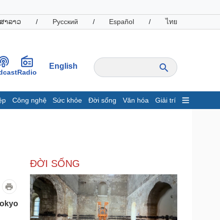
ສາລາວ
/
Русский
/
Español
/
ไทย
English
dcast
Radio
ệp
Công nghệ
Sức khỏe
Đời sống
Văn hóa
Giải trí
inh tế
Thị trường
ất động sản
Giá vàng
hởi nghiệp
Tiêu dùng
Tỷ giá
ĐỜI SỐNG
Chứng khoán
Giá cà phê
oanh nghiệp
Công nghệ
Tokyo
hông tin doanh nghiệp
Sành điệu