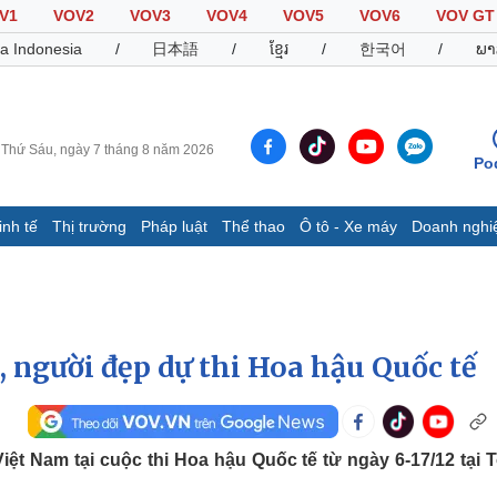
V1
VOV2
VOV3
VOV4
VOV5
VOV6
VOV GT
a Indonesia
/
日本語
/
ខ្មែរ
/
한국어
/
ພາ
Thứ Sáu, ngày 7 tháng 8 năm 2026
Po
inh tế
Thị trường
Pháp luật
Thể thao
Ô tô - Xe máy
Doanh nghi
Thế giới
Multimedia
K
Quan sát
Video
B
Cuộc sống đó đây
Ảnh
K
Hồ sơ
E-Magazine
người đẹp dự thi Hoa hậu Quốc tế
Infographic
Thể thao
Ô tô - Xe máy
D
ệt Nam tại cuộc thi Hoa hậu Quốc tế từ ngày 6-17/12 tại 
Bóng đá
Ô tô
T