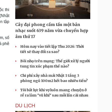
Doanh nghiệp 24h
Tin Công nghệ
Doanh nhân
Trải nghiệm
c thi
ì cộng đồng
Chuyển đổi số
(Nhật
n tập
Cây đại phong cầm tấu một bản
u lịch
Podcast
nhạc suốt 639 năm vừa chuyển hợp
Tư vấn
Câu chuyện thời sự
âm thứ 17
m, số
Săn Tour
Đọc truyện đêm khuya
à phê
heck-in
Cửa sổ tình yêu
Hôm nay vào tiết lập Thu 2026: Thời
Kể chuyện cho bé
tiết sẽ thay đổi ra sao?
Hạt giống tâm hồn
Bôi nhọ trên mạng: Thế giới xử lý người
tung tin xúc phạm thế nào?
Chi phí xây nhà mái Nhật 1 tầng 3
phòng ngủ 100m2 hết bao nhiêu tiền?
Tôi bất lực khi vợ luôn mang chuyện ở
rể ra làm "vũ khí" sau mỗi lần cãi nhau
DU LỊCH