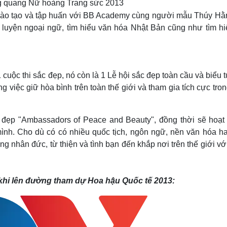
g quang Nữ hoàng Trang sức 2013
đào tạo và tập huấn với BB Academy cùng người mẫu Thúy Hằ
n luyện ngoại ngữ, tìm hiểu văn hóa Nhật Bản cũng như tìm hi
 cuộc thi sắc đẹp, nó còn là 1 Lễ hội sắc đẹp toàn cầu và biểu
 việc giữ hòa bình trên toàn thế giới và tham gia tích cực tro
 đẹp "Ambassadors of Peace and Beauty", đồng thời sẽ hoạt
mình. Cho dù có có nhiều quốc tịch, ngôn ngữ, nền văn hóa ha
 nhân đức, từ thiện và tình bạn đến khắp nơi trên thế giới v
khi lên đường tham dự Hoa hậu Quốc tế 2013: