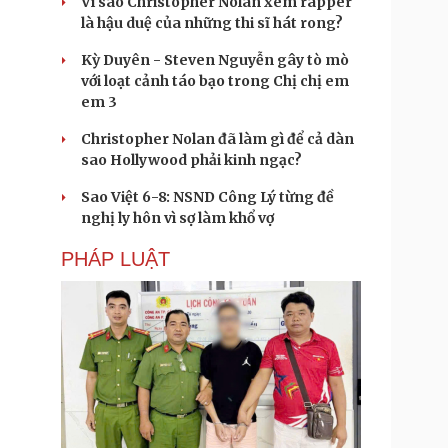
Vì sao Christopher Nolan xem rapper
là hậu duệ của những thi sĩ hát rong?
Kỳ Duyên - Steven Nguyễn gây tò mò
với loạt cảnh táo bạo trong Chị chị em
em 3
Christopher Nolan đã làm gì để cả dàn
sao Hollywood phải kinh ngạc?
Sao Việt 6-8: NSND Công Lý từng đề
nghị ly hôn vì sợ làm khổ vợ
PHÁP LUẬT