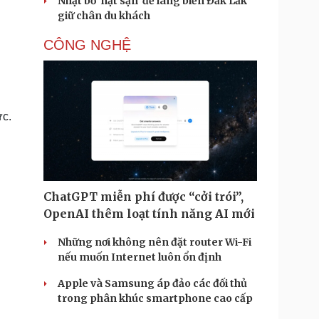
Nhặt bỏ 'hạt sạn' để làng biển Đắk Lắk
giữ chân du khách
CÔNG NGHỆ
ức.
ChatGPT miễn phí được “cởi trói”,
OpenAI thêm loạt tính năng AI mới
Những nơi không nên đặt router Wi-Fi
nếu muốn Internet luôn ổn định
Apple và Samsung áp đảo các đối thủ
trong phân khúc smartphone cao cấp