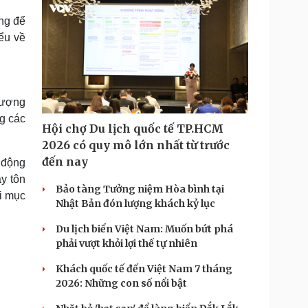
ng để
ểu về
 tượng
ng các
Hội chợ Du lịch quốc tế TP.HCM
2026 có quy mô lớn nhất từ trước
đến nay
 động
y tôn
Bảo tàng Tưởng niệm Hòa bình tại
ới mục
Nhật Bản đón lượng khách kỷ lục
Du lịch biển Việt Nam: Muốn bứt phá
phải vượt khỏi lợi thế tự nhiên
Khách quốc tế đến Việt Nam 7 tháng
2026: Những con số nổi bật