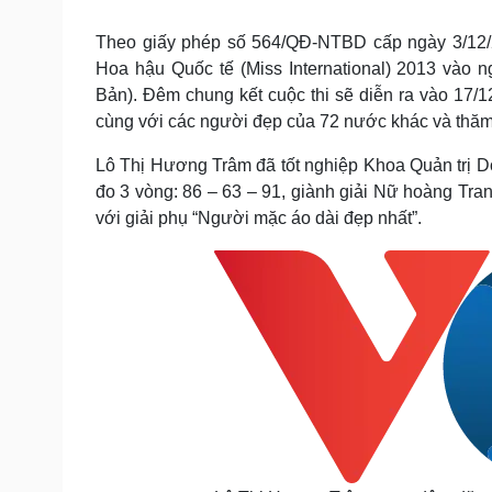
Tin nóng
Việt Nam
Tư vấn luật
Phân tích
Theo giấy phép số 564/QĐ-NTBD cấp ngày 3/12/
Hoa hậu Quốc tế (Miss International) 2013 vào ng
Bản). Đêm chung kết cuộc thi sẽ diễn ra vào 17/1
Sức khỏe
Đời sống
cùng với các người đẹp của 72 nước khác và thăm
Dinh dưỡng - món ngon
Nhà đẹp
Lô Thị Hương Trâm đã tốt nghiệp Khoa Quản trị 
Cây thuốc
Blog
đo 3 vòng: 86 – 63 – 91, giành giải Nữ hoàng Tra
Sản phụ khoa
Tình yêu - Gia đình
với giải phụ “Người mặc áo dài đẹp nhất”.
Nhi khoa
Nam khoa
Làm đẹp - giảm cân
Phòng mạch online
Ăn sạch sống khỏe
Cải chính