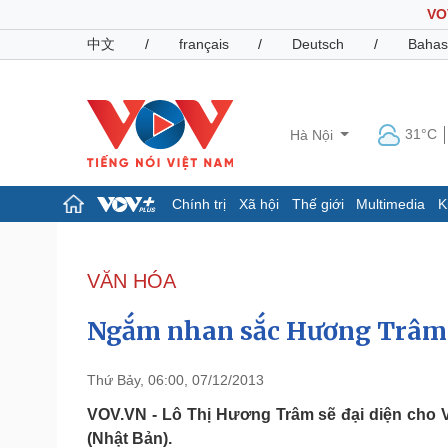
VO
中文
/
français
/
Deutsch
/
Bahas
31°C
Hà Nội
Chính trị
Xã hội
Thế giới
Multimedia
K
Chính trị
Xã hội
Đảng
Tin 24h
VĂN HÓA
Tổ chức nhân sự
Dự báo thời tiết
Quốc hội
Giáo dục
Ngắm nhan sắc Hương Trâm, 
Nhận diện sự thật
Dấu ấn VOV
Việc làm
Biển đảo
Thứ Bảy, 06:00, 07/12/2013
Pháp luật
Quân sự - Quốc phòng
VOV.VN - Lô Thị Hương Trâm sẽ đại diện cho Vi
(Nhật Bản).
Vụ án
Vũ khí