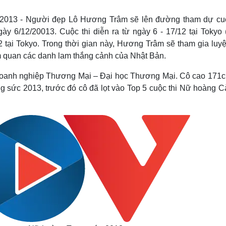
Lịch thi đấu bóng đá
Xe máy
Thế giới thể thao
Tư vấn
2013 - Người đẹp Lô Hương Trâm sẽ lên đường tham dự cuộ
eSports
V
ày 6/12/20013. Cuộc thi diễn ra từ ngày 6 - 17/12 tại Tokyo 
Hậu trường
2 tại Tokyo. Trong thời gian này, Hương Trâm sẽ tham gia luyệ
Văn hóa
Giải trí
D
 quan các danh lam thắng cảnh của Nhật Bản.
Sân khấu - Điện ảnh
Nghệ sĩ
Doanh nghiệp Thương Mại – Đại học Thương Mại. Cô cao 171c
Văn học
Thời trang
ng sức 2013, trước đó cô đã lọt vào Top 5 cuộc thi Nữ hoàng C
Âm nhạc
Sao Việt
c
Di sản