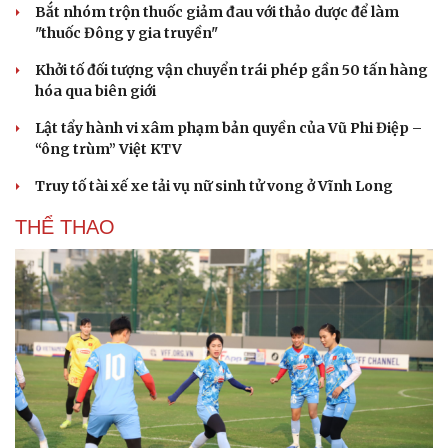
Bắt nhóm trộn thuốc giảm đau với thảo dược để làm
"thuốc Đông y gia truyền"
Khởi tố đối tượng vận chuyển trái phép gần 50 tấn hàng
hóa qua biên giới
Văn hóa
Giải trí
Lật tẩy hành vi xâm phạm bản quyền của Vũ Phi Điệp –
Sân khấu - Điện ảnh
Nghệ sĩ
“ông trùm” Việt KTV
Văn học
Thời trang
Âm nhạc
Sao Việt
Truy tố tài xế xe tải vụ nữ sinh tử vong ở Vĩnh Long
Di sản
THỂ THAO