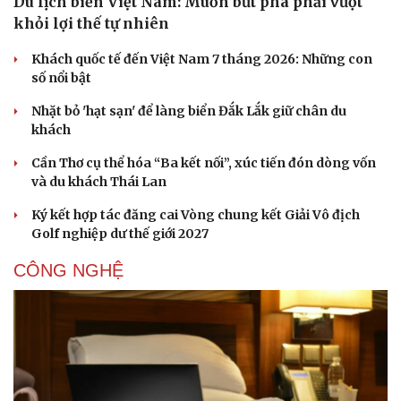
Du lịch biển Việt Nam: Muốn bứt phá phải vượt
khỏi lợi thế tự nhiên
Khách quốc tế đến Việt Nam 7 tháng 2026: Những con
số nổi bật
Nhặt bỏ 'hạt sạn' để làng biển Đắk Lắk giữ chân du
khách
Cần Thơ cụ thể hóa “Ba kết nối”, xúc tiến đón dòng vốn
và du khách Thái Lan
Ký kết hợp tác đăng cai Vòng chung kết Giải Vô địch
Golf nghiệp dư thế giới 2027
CÔNG NGHỆ