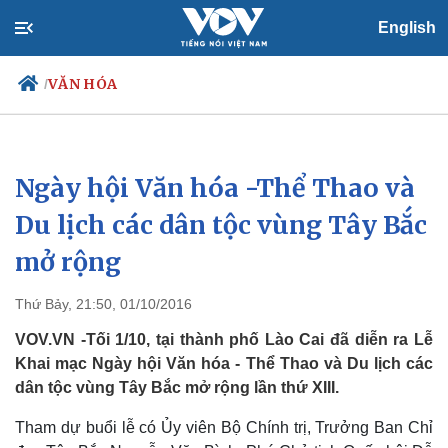
English
VĂN HÓA
/
Ngày hội Văn hóa -Thể Thao và
Chính trị
Xã hội
Đảng
Tin 24h
Du lịch các dân tộc vùng Tây Bắc
Tổ chức nhân sự
Dự báo thời tiết
mở rộng
Quốc hội
Giáo dục
Nhận diện sự thật
Dấu ấn VOV
Việc làm
Thứ Bảy, 21:50, 01/10/2016
Biển đảo
VOV.VN -Tối 1/10, tại thành phố Lào Cai đã diễn ra Lễ
Khai mạc Ngày hội Văn hóa - Thể Thao và Du lịch các
dân tộc vùng Tây Bắc mở rộng lần thứ XIII.
Tham dự buổi lễ có Ủy viên Bộ Chính trị, Trưởng Ban Chỉ