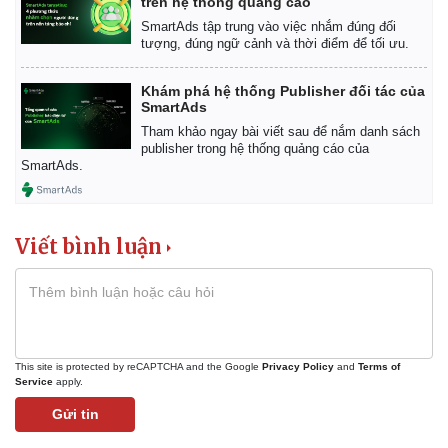
trên hệ thống quảng cáo
SmartAds tập trung vào việc nhắm đúng đối
tượng, đúng ngữ cảnh và thời điểm để tối ưu.
Khám phá hệ thống Publisher đối tác của
SmartAds
Tham khảo ngay bài viết sau để nắm danh sách
publisher trong hệ thống quảng cáo của
SmartAds.
Kinh tế
Thị trường
Bất động sản
Giá vàng
Khởi nghiệp
Tiêu dùng
Tỷ giá
Viết bình luận
Chứng khoán
Giá cà phê
This site is protected by reCAPTCHA and the Google
Privacy Policy
and
Terms of
Service
apply.
Gửi tin