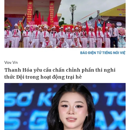
Pháp luật
Quân sự - Quốc phòng
Vụ án
Vũ khí
Tin nóng
Việt Nam
Tư vấn luật
Phân tích