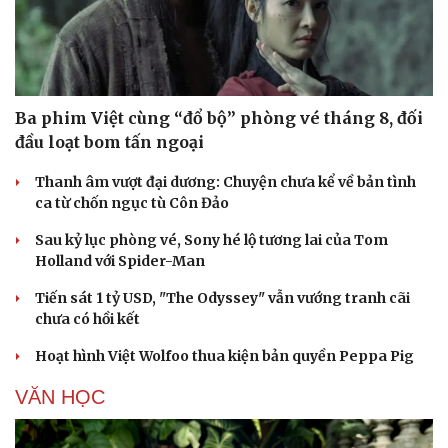
Cải chính
Ba phim Việt cùng “đổ bộ” phòng vé tháng 8, đối
đầu loạt bom tấn ngoại
Thanh âm vượt đại dương: Chuyện chưa kể về bản tình
ca từ chốn ngục tù Côn Đảo
Sau kỷ lục phòng vé, Sony hé lộ tương lai của Tom
Holland với Spider-Man
Tiến sát 1 tỷ USD, "The Odyssey" vẫn vướng tranh cãi
chưa có hồi kết
Hoạt hình Việt Wolfoo thua kiện bản quyền Peppa Pig
VĂN HỌC