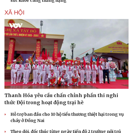
sức khoẻ càng thăng hạng
XÃ HỘI
Du lịch
Podcast
Tư vấn
Câu chuyện thời sự
Săn Tour
Đọc truyện đêm khuya
check-in
Cửa sổ tình yêu
Kể chuyện cho bé
Hạt giống tâm hồn
Thanh Hóa yêu cầu chấn chỉnh phần thi nghi
thức Đội trong hoạt động trại hè
Hỗ trợ ban đầu cho 10 hộ tiểu thương thiệt hại trong vụ
cháy ở Đồng Nai
Theo dõi, đốc thúc từng ngày tiến độ 2 trường nội trú