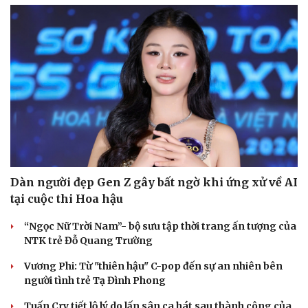
Dàn người đẹp Gen Z gây bất ngờ khi ứng xử về AI
tại cuộc thi Hoa hậu
“Ngọc Nữ Trời Nam”- bộ sưu tập thời trang ấn tượng của
NTK trẻ Đỗ Quang Trường
Vương Phi: Từ "thiên hậu" C-pop đến sự an nhiên bên
người tình trẻ Tạ Đình Phong
Tuấn Cry tiết lộ lý do lấn sân ca hát sau thành công của