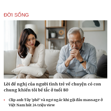
ĐỜI SỐNG
Doanh nghiệp
Công nghệ
Thông tin doanh nghiệp
Sành điệu
Doanh nghiệp 24h
Tin Công nghệ
Doanh nhân
Trải nghiệm
Vì cộng đồng
Chuyển đổi số
Lời đề nghị của người tình trẻ về chuyện có con
chung khiến tôi bế tắc ở tuổi 80
Clip anh Tây 'phê' và ngơ ngác khi gội đầu massage ở
Việt Nam hút 24 triệu view