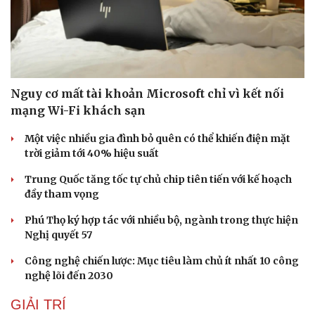
Sức khỏe
Đời sống
Dinh dưỡng - món ngon
Nhà đẹp
Cây thuốc
Blog
Sản phụ khoa
Tình yêu - Gia đình
Nguy cơ mất tài khoản Microsoft chỉ vì kết nối
Nhi khoa
mạng Wi-Fi khách sạn
Nam khoa
Làm đẹp - giảm cân
Một việc nhiều gia đình bỏ quên có thể khiến điện mặt
Phòng mạch online
trời giảm tới 40% hiệu suất
Ăn sạch sống khỏe
Trung Quốc tăng tốc tự chủ chip tiên tiến với kế hoạch
đầy tham vọng
Phú Thọ ký hợp tác với nhiều bộ, ngành trong thực hiện
Nghị quyết 57
Công nghệ chiến lược: Mục tiêu làm chủ ít nhất 10 công
nghệ lõi đến 2030
GIẢI TRÍ