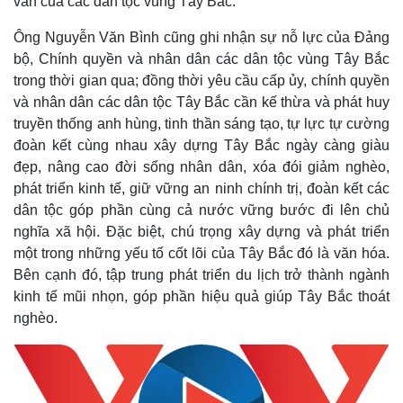
văn của các dân tộc vùng Tây Bắc.
Ông Nguyễn Văn Bình cũng ghi nhận sự nỗ lực của Đảng
bộ, Chính quyền và nhân dân các dân tộc vùng Tây Bắc
trong thời gian qua; đồng thời yêu cầu cấp ủy, chính quyền
và nhân dân các dân tộc Tây Bắc cần kế thừa và phát huy
truyền thống anh hùng, tinh thần sáng tạo, tự lực tự cường
đoàn kết cùng nhau xây dựng Tây Bắc ngày càng giàu
đẹp, nâng cao đời sống nhân dân, xóa đói giảm nghèo,
Thế giới
Multimedia
phát triển kinh tế, giữ vững an ninh chính trị, đoàn kết các
Quan sát
Video
dân tộc góp phần cùng cả nước vững bước đi lên chủ
Cuộc sống đó đây
Ảnh
nghĩa xã hội. Đặc biệt, chú trọng xây dựng và phát triển
Hồ sơ
E-Magazine
một trong những yếu tố cốt lõi của Tây Bắc đó là văn hóa.
Infographic
Bên cạnh đó, tập trung phát triển du lịch trở thành ngành
kinh tế mũi nhọn, góp phần hiệu quả giúp Tây Bắc thoát
nghèo.