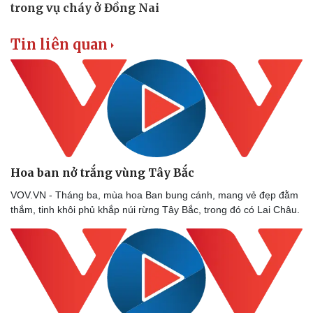
Tin liên quan
Thể thao
Ô tô - Xe máy
Bóng đá
Ô tô
Lịch thi đấu bóng đá
Xe máy
Thế giới thể thao
Tư vấn
eSports
Hậu trường
Hoa ban nở trắng vùng Tây Bắc
VOV.VN - Tháng ba, mùa hoa Ban bung cánh, mang vẻ đẹp đằm
thắm, tinh khôi phủ khắp núi rừng Tây Bắc, trong đó có Lai Châu.