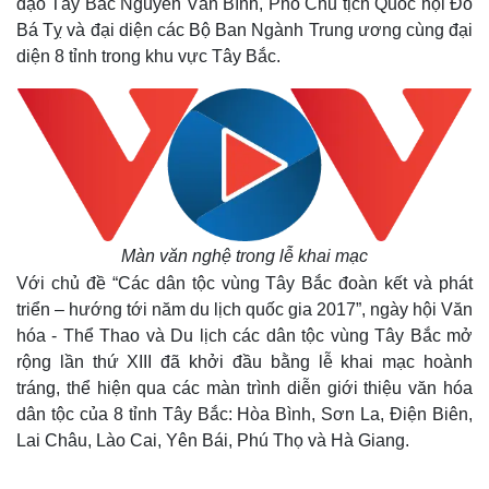
đạo Tây Bắc Nguyễn Văn Bình, Phó Chủ tịch Quốc hội Đỗ
Bá Tỵ và đại diện các Bộ Ban Ngành Trung ương cùng đại
diện 8 tỉnh trong khu vực Tây Bắc.
Màn văn nghệ trong lễ khai mạc
Với chủ đề “Các dân tộc vùng Tây Bắc đoàn kết và phát
triển – hướng tới năm du lịch quốc gia 2017”, ngày hội Văn
hóa - Thể Thao và Du lịch các dân tộc vùng Tây Bắc mở
rộng lần thứ XIII đã khởi đầu bằng lễ khai mạc hoành
tráng, thể hiện qua các màn trình diễn giới thiệu văn hóa
dân tộc của 8 tỉnh Tây Bắc: Hòa Bình, Sơn La, Điện Biên,
Lai Châu, Lào Cai, Yên Bái, Phú Thọ và Hà Giang.