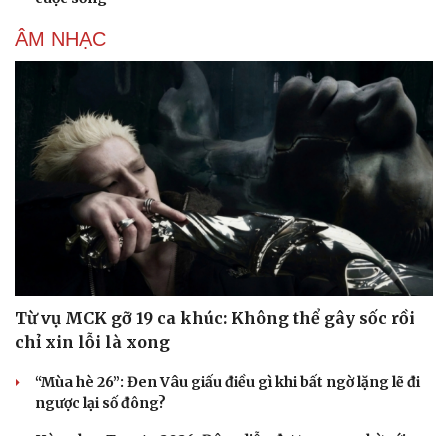
ÂM NHẠC
Từ vụ MCK gỡ 19 ca khúc: Không thể gây sốc rồi
chỉ xin lỗi là xong
“Mùa hè 26”: Đen Vâu giấu điều gì khi bất ngờ lặng lẽ đi
ngược lại số đông?
Hòa nhạc Toyota 2026: Đêm diễn được mong chờ với