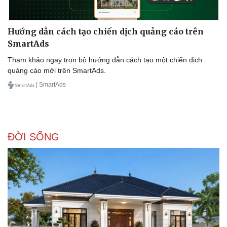
Hướng dẫn cách tạo chiến dịch quảng cáo trên
SmartAds
Tham khảo ngay trọn bộ hướng dẫn cách tạo một chiến dịch
quảng cáo mới trên SmartAds.
| SmartAds
ĐỜI SỐNG
Văn hóa
Giải trí
Sân khấu - Điện ảnh
Nghệ sĩ
Văn học
Thời trang
Âm nhạc
Sao Việt
Di sản