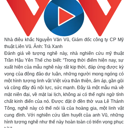
Nhà điêu khắc Nguyễn Văn Vũ, Giám đốc công ty CP Mỹ
thuật Liên Vũ. Ảnh: Trà Xanh
Đánh giá về tượng nghê này, nhà nghiên cứu mỹ thuật
Trần Hậu Yên Thế cho biết: “Trong thời điểm hiện nay, sự
xuất hiện của mẫu nghê này rất kịp thời, đáp ứng được kỳ
vọng của đông đảo dư luận, những người mong ngóng có
một hình tượng linh vật Việt vừa thân thiện, ấm áp, gần gũi
và cũng đầy đủ nội lực, sức mạnh. Đây là một mẫu mà về
mặt niên đại, về mặt lai lịch, không ai có thể nghi ngờ tính
chất kinh điển của nó. Được đặt ở đền thờ vua Lê Thánh
Tông, nghê này có thể nói là của hoàng gia, một linh vật
cung đình. Với nghiên cứu tâm huyết của anh Vũ, những
hình tượng nghê như thế này hoàn toàn có triển vọng phục