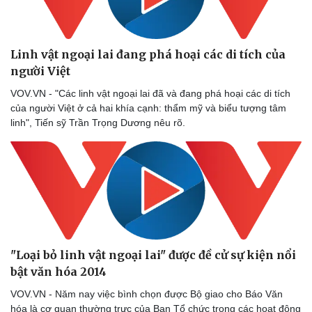
Linh vật ngoại lai đang phá hoại các di tích của
Doanh nghiệp
Công nghệ
người Việt
Thông tin doanh nghiệp
Sành điệu
VOV.VN - "Các linh vật ngoại lai đã và đang phá hoại các di tích
Doanh nghiệp 24h
Tin Công nghệ
của người Việt ở cả hai khía cạnh: thẩm mỹ và biểu tượng tâm
Doanh nhân
Trải nghiệm
linh", Tiến sỹ Trần Trọng Dương nêu rõ.
Vì cộng đồng
Chuyển đổi số
"Loại bỏ linh vật ngoại lai" được đề cử sự kiện nổi
bật văn hóa 2014
VOV.VN - Năm nay việc bình chọn được Bộ giao cho Báo Văn
hóa là cơ quan thường trực của Ban Tổ chức trong các hoạt động