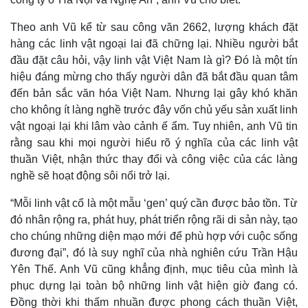
Giá cà phê
Theo anh Vũ kể từ sau công văn 2662, lượng khách đặt
hàng các linh vật ngoại lai đã chững lại. Nhiều người bắt
đầu đặt câu hỏi, vậy linh vật Việt Nam là gì? Đó là một tín
hiệu đáng mừng cho thấy người dân đã bắt đầu quan tâm
đến bản sắc văn hóa Việt Nam. Nhưng lại gây khó khăn
cho không ít làng nghề trước đây vốn chủ yếu sản xuất linh
vật ngoại lại khi lâm vào cảnh ế ẩm. Tuy nhiên, anh Vũ tin
rằng sau khi mọi người hiểu rõ ý nghĩa của các linh vật
thuần Việt, nhận thức thay đổi và công việc của các làng
nghề sẽ hoạt động sôi nổi trở lại.
“Mỗi linh vật cổ là một mẫu ‘gen’ quý cần được bảo tồn. Từ
đó nhân rộng ra, phát huy, phát triển rộng rãi di sản này, tạo
cho chúng những diện mạo mới để phù hợp với cuộc sống
đương đại”, đó là suy nghĩ của nhà nghiên cứu Trần Hậu
Yên Thế. Anh Vũ cũng khẳng định, mục tiêu của mình là
phục dựng lại toàn bộ những linh vật hiện giờ đang có.
Đồng thời khi thấm nhuần được phong cách thuần Việt,