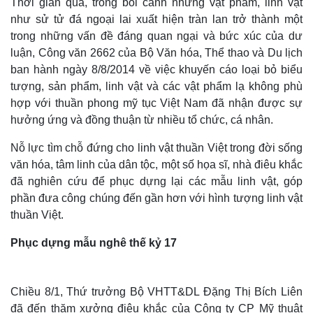
Thời gian qua, trong bối cảnh những vật phẩm, linh vật
như sử tử đá ngoại lai xuất hiện tràn lan trở thành một
trong những vấn đề đáng quan ngại và bức xúc của dư
luận, Công văn 2662 của Bộ Văn hóa, Thể thao và Du lịch
ban hành ngày 8/8/2014 về việc khuyến cáo loại bỏ biểu
tượng, sản phẩm, linh vật và các vật phẩm lạ không phù
hợp với thuần phong mỹ tục Việt Nam đã nhận được sự
hưởng ứng và đồng thuận từ nhiều tổ chức, cá nhân.
Nỗ lực tìm chỗ đứng cho linh vật thuần Việt trong đời sống
văn hóa, tâm linh của dân tộc, một số họa sĩ, nhà điêu khắc
đã nghiên cứu để phục dựng lại các mẫu linh vật, góp
phần đưa công chúng đến gần hơn với hình tượng linh vật
thuần Việt.
Phục dựng mẫu nghê thế kỷ 17
Chiều 8/1, Thứ trưởng Bộ VHTT&DL Đặng Thị Bích Liên
đã đến thăm xưởng điêu khắc của Công ty CP Mỹ thuật