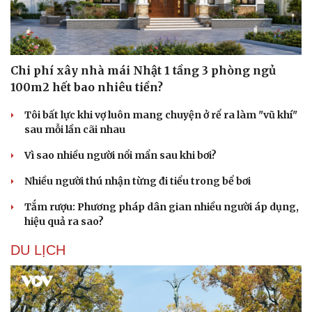
Chi phí xây nhà mái Nhật 1 tầng 3 phòng ngủ
100m2 hết bao nhiêu tiền?
Tôi bất lực khi vợ luôn mang chuyện ở rể ra làm "vũ khí"
sau mỗi lần cãi nhau
Vì sao nhiều người nổi mẩn sau khi bơi?
Nhiều người thú nhận từng đi tiểu trong bể bơi
Tắm rượu: Phương pháp dân gian nhiều người áp dụng,
hiệu quả ra sao?
DU LỊCH