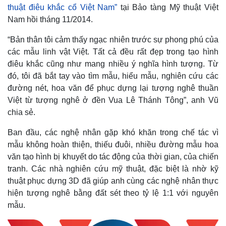
thuật điêu khắc cổ Việt Nam”
tại Bảo tàng Mỹ thuật Việt
Nam hồi tháng 11/2014.
“Bản thân tôi cảm thấy ngạc nhiên trước sự phong phú của
các mẫu linh vật Việt. Tất cả đều rất đẹp trong tạo hình
điêu khắc cũng như mang nhiều ý nghĩa hình tượng. Từ
đó, tôi đã bắt tay vào tìm mẫu, hiểu mẫu, nghiên cứu các
đường nét, hoa văn để phục dựng lại tượng nghê thuần
Việt từ tượng nghê ở đền Vua Lê Thánh Tông”, anh Vũ
chia sẻ.
Ban đầu, các nghệ nhân gặp khó khăn trong chế tác vì
mẫu không hoàn thiện, thiếu đuôi, nhiều đường mẫu hoa
Thế giới
Multimedia
văn tạo hình bị khuyết do tác động của thời gian, của chiến
Quan sát
Video
tranh. Các nhà nghiên cứu mỹ thuật, đặc biệt là nhờ kỹ
Cuộc sống đó đây
Ảnh
Hồ sơ
E-Magazine
thuật phục dựng 3D đã giúp anh cùng các nghệ nhân thực
Infographic
hiện tượng nghê bằng đất sét theo tỷ lệ 1:1 với nguyên
mẫu.