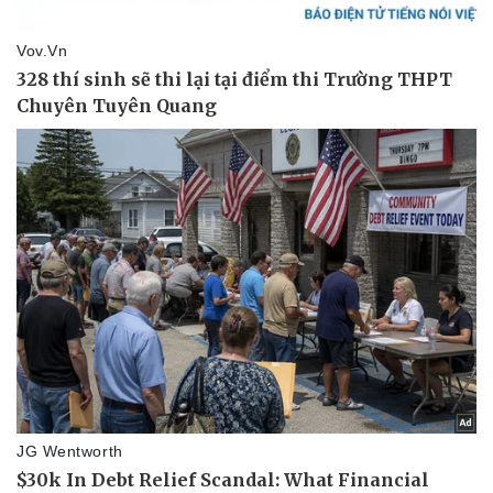
Thể thao
Ô tô - Xe máy
Bóng đá
Ô tô
Lịch thi đấu bóng đá
Xe máy
Thế giới thể thao
Tư vấn
eSports
Hậu trường