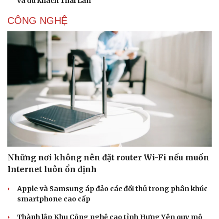
và du khách Thái Lan
CÔNG NGHỆ
Những nơi không nên đặt router Wi-Fi nếu muốn
Internet luôn ổn định
Du lịch
Podcast
Tư vấn
Câu chuyện thời sự
Apple và Samsung áp đảo các đối thủ trong phân khúc
Săn Tour
Đọc truyện đêm khuya
smartphone cao cấp
check-in
Cửa sổ tình yêu
Kể chuyện cho bé
Thành lập Khu Công nghệ cao tỉnh Hưng Yên quy mô