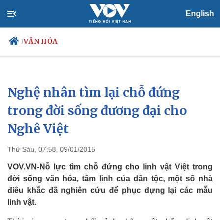
English
VĂN HÓA
/
Nghệ nhân tìm lại chỗ đứng
Chính trị
Xã hội
Đảng
Tin 24h
trong đời sống đương đại cho
Tổ chức nhân sự
Dự báo thời tiết
Nghê Việt
Quốc hội
Giáo dục
Nhận diện sự thật
Dấu ấn VOV
Việc làm
Thứ Sáu, 07:58, 09/01/2015
Biển đảo
VOV.VN-Nỗ lực tìm chỗ đứng cho linh vật Việt trong
đời sống văn hóa, tâm linh của dân tộc, một số nhà
điêu khắc đã nghiên cứu để phục dựng lại các mẫu
linh vật.