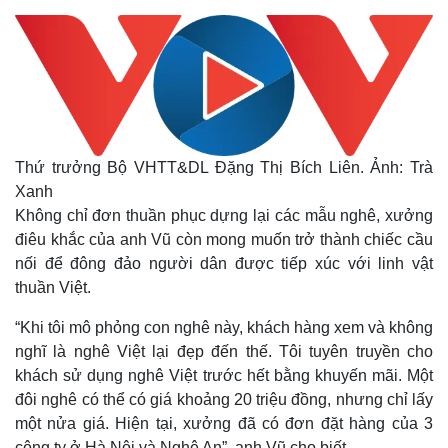
Thứ trưởng Bộ VHTT&DL Đặng Thị Bích Liên. Ảnh: Trà
Xanh
Không chỉ đơn thuần phục dựng lại các mẫu nghê, xưởng
điêu khắc của anh Vũ còn mong muốn trở thành chiếc cầu
nối để đông đảo người dân được tiếp xúc với linh vật
thuần Việt.
“Khi tôi mô phỏng con nghê này, khách hàng xem và không
Kinh tế
Thị trường
nghĩ là nghê Việt lại đẹp đến thế. Tôi tuyên truyền cho
Bất động sản
Giá vàng
khách sử dụng nghê Việt trước hết bằng khuyến mãi. Một
Khởi nghiệp
Tiêu dùng
đôi nghê có thể có giá khoảng 20 triệu đồng, nhưng chỉ lấy
Tỷ giá
một nửa giá. Hiện tại, xưởng đã có đơn đặt hàng của 3
Chứng khoán
công ty ở Hà Nội và Nghệ An”, anh Vũ cho biết.