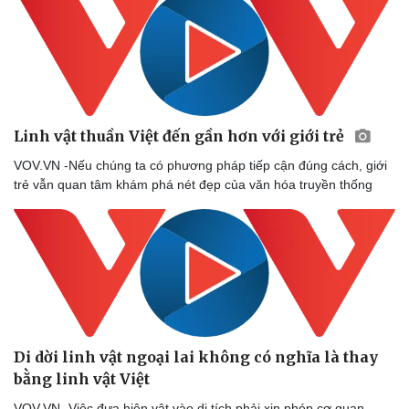
Linh vật thuần Việt đến gần hơn với giới trẻ
Sức khỏe
Đời sống
Dinh dưỡng - món ngon
Nhà đẹp
VOV.VN -Nếu chúng ta có phương pháp tiếp cận đúng cách, giới
Cây thuốc
Blog
trẻ vẫn quan tâm khám phá nét đẹp của văn hóa truyền thống
Sản phụ khoa
Tình yêu - Gia đình
Nhi khoa
Nam khoa
Làm đẹp - giảm cân
Phòng mạch online
Ăn sạch sống khỏe
Di dời linh vật ngoại lai không có nghĩa là thay
bằng linh vật Việt
VOV.VN -Việc đưa hiện vật vào di tích phải xin phép cơ quan