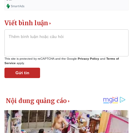
Vụ án
Vũ khí
Tin nóng
Việt Nam
Tư vấn luật
Phân tích
Viết bình luận
This site is protected by reCAPTCHA and the Google
Privacy Policy
and
Terms of
Service
apply.
Gửi tin