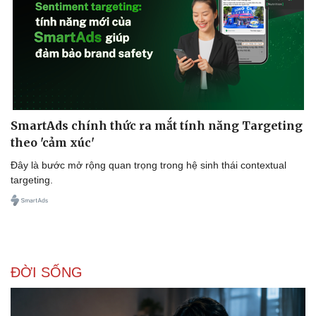
SmartAds chính thức ra mắt tính năng Targeting
theo 'cảm xúc'
Đây là bước mở rộng quan trọng trong hệ sinh thái contextual
targeting.
Pháp luật
Quân sự - Quốc phòng
Vụ án
Vũ khí
Tin nóng
Việt Nam
Tư vấn luật
Phân tích
ĐỜI SỐNG