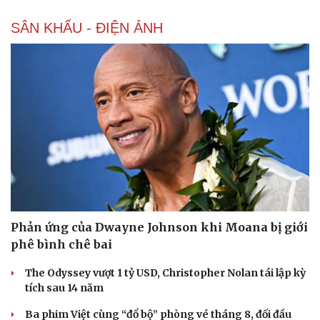
SÂN KHẤU - ĐIỆN ẢNH
Du lịch
Podcast
Phản ứng của Dwayne Johnson khi Moana bị giới
Tư vấn
Câu chuyện thời sự
phê bình chê bai
Săn Tour
Đọc truyện đêm khuya
check-in
Cửa sổ tình yêu
The Odyssey vượt 1 tỷ USD, Christopher Nolan tái lập kỳ
Kể chuyện cho bé
tích sau 14 năm
Hạt giống tâm hồn
Ba phim Việt cùng “đổ bộ” phòng vé tháng 8, đối đầu