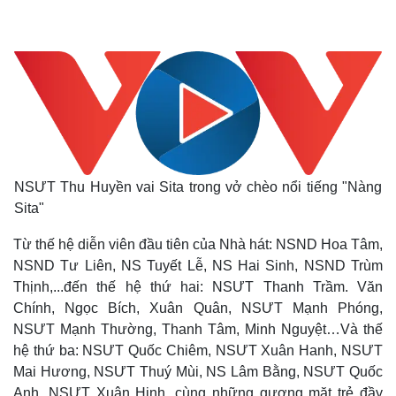
NSƯT Thu Huyền vai Sita trong vở chèo nổi tiếng "Nàng
Sita"
Từ thế hệ diễn viên đầu tiên của Nhà hát: NSND Hoa Tâm,
NSND Tư Liên, NS Tuyết Lễ, NS Hai Sinh, NSND Trùm
Thịnh,...đến thế hệ thứ hai: NSƯT Thanh Trầm. Văn
Chính, Ngọc Bích, Xuân Quân, NSƯT Mạnh Phóng,
NSƯT Mạnh Thường, Thanh Tâm, Minh Nguyệt…Và thế
Thế giới
Multimedia
hệ thứ ba: NSƯT Quốc Chiêm, NSƯT Xuân Hanh, NSƯT
Mai Hương, NSƯT Thuý Mùi, NS Lâm Bằng, NSƯT Quốc
Quan sát
Video
Cuộc sống đó đây
Ảnh
Anh, NSƯT Xuân Hinh, cùng những gương mặt trẻ đầy