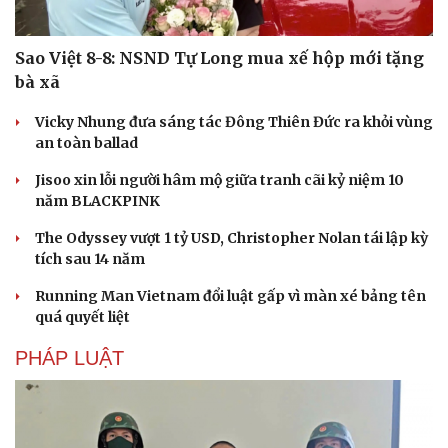
Sao Việt 8-8: NSND Tự Long mua xế hộp mới tặng
bà xã
Vicky Nhung đưa sáng tác Đông Thiên Đức ra khỏi vùng
an toàn ballad
Jisoo xin lỗi người hâm mộ giữa tranh cãi kỷ niệm 10
Doanh nghiệp
Công nghệ
năm BLACKPINK
Thông tin doanh nghiệp
Sành điệu
Doanh nghiệp 24h
Tin Công nghệ
The Odyssey vượt 1 tỷ USD, Christopher Nolan tái lập kỳ
Doanh nhân
Trải nghiệm
tích sau 14 năm
Vì cộng đồng
Chuyển đổi số
Running Man Vietnam đổi luật gấp vì màn xé bảng tên
quá quyết liệt
PHÁP LUẬT