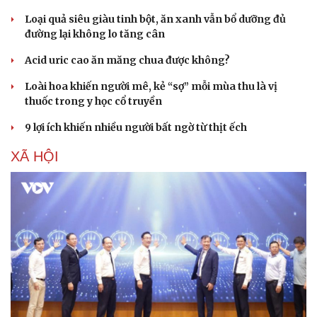
Loại quả siêu giàu tinh bột, ăn xanh vẫn bổ dưỡng đủ
đường lại không lo tăng cân
Acid uric cao ăn măng chua được không?
Loài hoa khiến người mê, kẻ “sợ” mỗi mùa thu là vị
thuốc trong y học cổ truyền
9 lợi ích khiến nhiều người bất ngờ từ thịt ếch
XÃ HỘI