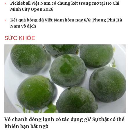
Nam khoa
Pickleball Việt Nam có chung kết trong mơ tại Ho Chi
Làm đẹp - giảm cân
Minh City Open 2026
Phòng mạch online
Kết quả bóng đá Việt Nam hôm nay 8/8: Phong Phú Hà
Ăn sạch sống khỏe
Nam vô địch
SỨC KHỎE
Vỏ chanh đông lạnh có tác dụng gì? Sự thật có thể
khiến bạn bất ngờ