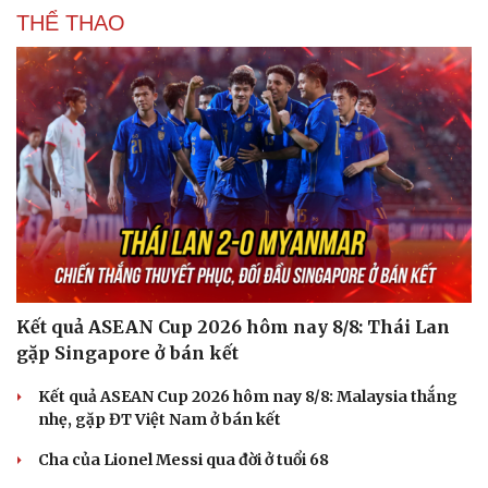
THỂ THAO
Kết quả ASEAN Cup 2026 hôm nay 8/8: Thái Lan
gặp Singapore ở bán kết
Sức khỏe
Đời sống
Kết quả ASEAN Cup 2026 hôm nay 8/8: Malaysia thắng
Dinh dưỡng - món ngon
Nhà đẹp
nhẹ, gặp ĐT Việt Nam ở bán kết
Cây thuốc
Blog
Sản phụ khoa
Tình yêu - Gia đình
Cha của Lionel Messi qua đời ở tuổi 68
Nhi khoa