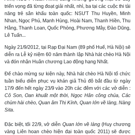
Hồ sơ
E-Magazine
triển vọng đã từng đoạt giải nhất, nhì, ba tại các cuộc thi tài
Infographic
năng trẻ sân khấu toàn quốc: NSƯT Thu Huyền, Minh
Nhan, Ngọc Phú, Mạnh Hùng, Hoài Nam, Thanh Hiền, Thu
Hằng, Thanh Loan, Quốc Phòng, Phương Mây, Đào Dũng,
Lê Tuấn...
Ngày 21/9/2012, tại Rạp Đại Nam (89 phố Huế, Hà Nội) sẽ
diễn ra Lễ kỷ niệm 60 năm thành lập Nhà hát chèo Hà Nội
và đón nhận Huân chương Lao động hạng Nhất.
Để chào mừng sự kiện này, Nhà hát chèo Hà Nội tổ chức
tuần biểu diễn phục vụ khán giả Thủ đô bắt đầu từ ngày
17/9 đến hết ngày 23/9 vào 20h các đêm với các vở diễn :
Cô Son, Oan khuất một thời, Ngọc Hân công chúa, Các
chùm hài chèo, Quan âm Thị Kính, Quan lớn về làng, Nàng
Sita
.
Đặc biệt, tối 22/9, vở diễn
Quan lớn về làng
(Huy chương
vàng Liên hoan chèo hiện đại toàn quốc 2011) sẽ được