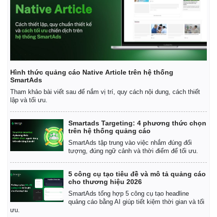
Kinh tế
Thị trường
Bất động sản
Giá vàng
Hình thức quảng cáo Native Article trên hệ thống
Khởi nghiệp
Tiêu dùng
SmartAds
Tỷ giá
Tham khảo bài viết sau để nắm vị trí, quy cách nội dung, cách thiết
Chứng khoán
lập và tối ưu.
Giá cà phê
Smartads Targeting: 4 phương thức chọn
trên hệ thống quảng cáo
SmartAds tập trung vào việc nhắm đúng đối
tượng, đúng ngữ cảnh và thời điểm để tối ưu.
5 công cụ tạo tiêu đề và mô tả quảng cáo
cho thương hiệu 2026
SmartAds tổng hợp 5 công cụ tạo headline
quảng cáo bằng AI giúp tiết kiệm thời gian và tối
ưu.