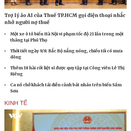
Trợ lý ảo AI của Thuế TP.HCM gọi điện thoại nhắc
nhở người nợ thuế
Một xe ô tô biển Hà Nội vi phạm tốc độ 21 lần trong một
tháng tại Phú Thọ
Văn hóa
Giải trí
Sân khấu - Điện ảnh
Nghệ sĩ
Thời tiết ngày 9/8: Bắc Bộ nắng nóng, chiều tối có mưa
Văn học
Thời trang
dông
Âm nhạc
Sao Việt
Thêm 18 hài cốt liệt sĩ được quy tập tại Công viên Lê Thị
Di sản
Riêng
Ca nô chở khách tái diễn cảnh bát nháo trên biển Sầm
Sơn
KINH TẾ