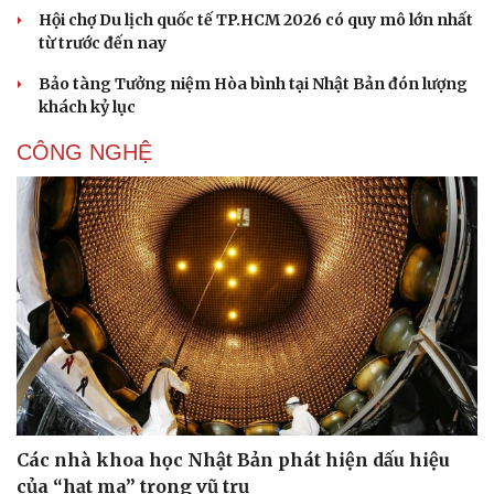
Hội chợ Du lịch quốc tế TP.HCM 2026 có quy mô lớn nhất
Bóng đá
Ô tô
từ trước đến nay
Lịch thi đấu bóng đá
Xe máy
Thế giới thể thao
Tư vấn
Bảo tàng Tưởng niệm Hòa bình tại Nhật Bản đón lượng
eSports
khách kỷ lục
Hậu trường
CÔNG NGHỆ
Các nhà khoa học Nhật Bản phát hiện dấu hiệu
của “hạt ma” trong vũ trụ