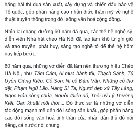
hăng hái thi đua sản xuất, xây dựng và chiến đấu bảo vệ
Tổ quốc, góp phần nâng cao nhận thức thẩm mỹ về nghệ
thuật truyền thống trong đời sống văn hoá cộng đồng.
Nhìn lại chặng đường 60 năm đã qua, các thế hệ nghệ sỹ,
diễn viên Nhà hát chèo Hà Nội đã lao tâm khổ tứ gìn giữ
và trao truyền, phát huy, sáng tạo nghề tổ để thế hệ hôm
nay tiếp bước.
60 năm qua, những vở diễn đã làm nên thương hiệu Chèo
Hà Nội, như
Tấm Cám, Ai mua hành tôi, Thạch Sanh, Tú
Uyên Giáng Kiều, Cô Son, Ni cô Đàm Vân, Những cô thợ
dệt, Phạm Ngũ Lão, Nàng Si Ta, Người đẹp xứ Tây Lăng,
Ngọc Hân công chúa, Người thiên đô, Thái uý Lý Thường
Kiệt, Oan khuất một thời,...
Đó thực sự là những vở diễn
tác động mạnh mẽ đến đời sống sân khấu, góp phần nâng
cao đời sống văn hoá tình thần của nhân dân thủ đô nói
riêng, cả nước nói chung.