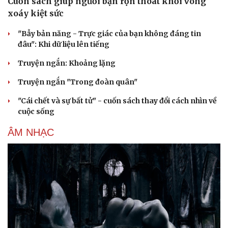
Cuốn sách giúp người bận rộn thoát khỏi vòng
xoáy kiệt sức
"Bẫy bản năng - Trực giác của bạn không đáng tin
đâu": Khi dữ liệu lên tiếng
Truyện ngắn: Khoảng lặng
Truyện ngắn "Trong đoàn quân"
"Cái chết và sự bất tử" - cuốn sách thay đổi cách nhìn về
cuộc sống
ÂM NHẠC