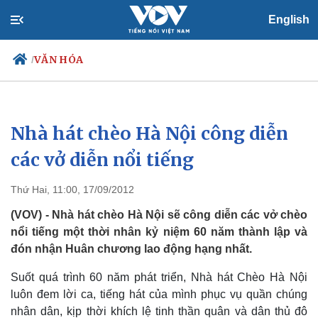
English
VĂN HÓA
/
Nhà hát chèo Hà Nội công diễn
Chính trị
Xã hội
Đảng
Tin 24h
các vở diễn nổi tiếng
Tổ chức nhân sự
Dự báo thời tiết
Quốc hội
Giáo dục
Thứ Hai, 11:00, 17/09/2012
Nhận diện sự thật
Dấu ấn VOV
Việc làm
(VOV) - Nhà hát chèo Hà Nội sẽ công diễn các vở chèo
Biển đảo
nổi tiếng một thời nhân kỷ niệm 60 năm thành lập và
đón nhận Huân chương lao động hạng nhất.
Suốt quá trình 60 năm phát triển, Nhà hát Chèo Hà Nội
luôn đem lời ca, tiếng hát của mình phục vụ quần chúng
nhân dân, kịp thời khích lệ tinh thần quân và dân thủ đô