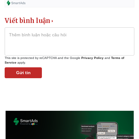
Viết bình luận
This site is protected by reCAPTCHA and the Google
Privacy Policy
and
Terms of
Service
apply.
Gửi tin