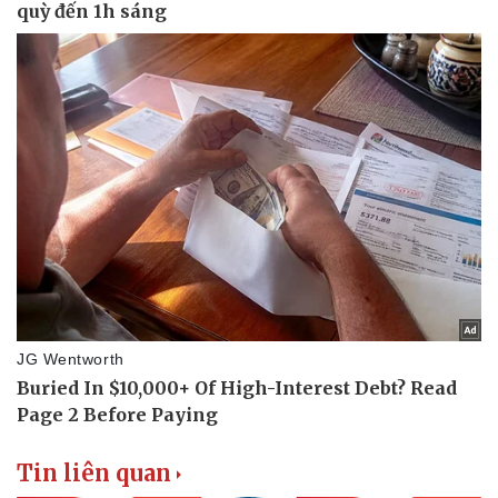
Tin liên quan
Thể thao
Ô tô - Xe máy