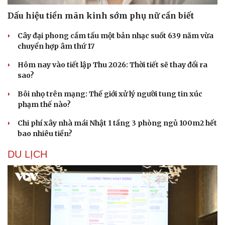
Doanh nhân
Trải nghiệm
Vì cộng đồng
Chuyển đổi số
Dấu hiệu tiền mãn kinh sớm phụ nữ cần biết
Cây đại phong cầm tấu một bản nhạc suốt 639 năm vừa
chuyển hợp âm thứ 17
Hôm nay vào tiết lập Thu 2026: Thời tiết sẽ thay đổi ra
sao?
Bôi nhọ trên mạng: Thế giới xử lý người tung tin xúc
phạm thế nào?
Chi phí xây nhà mái Nhật 1 tầng 3 phòng ngủ 100m2 hết
bao nhiêu tiền?
DU LỊCH