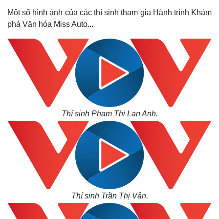
Một số hình ảnh của các thí sinh tham gia Hành trình Khám
phá Văn hóa Miss Auto...
Thế giới
Multimedia
Quan sát
Video
Cuộc sống đó đây
Ảnh
Thí sinh Phạm Thị Lan Anh.
Hồ sơ
E-Magazine
Infographic
Thí sinh Trần Thị Vân.