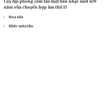
Cây đại phong cầm tấu một bản nhạc suốt 639
năm vừa chuyển hợp âm thứ 17
Hoa sữa
Khúc mùa thu
Từ vụ MCK gỡ 19 ca khúc: Không thể gây sốc rồi chỉ xin
lỗi là xong
“Mùa hè 26”: Đen Vâu giấu điều gì khi bất ngờ lặng lẽ đi
ngược lại số đông?
BÁO ĐIỆN TỬ TIẾNG NÓI VIỆT NAM
Trụ sở: 37 Bà Triệu, phường Cửa Nam, Hà Nội