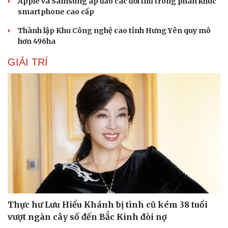
Apple và Samsung áp đảo các đối thủ trong phân khúc
Phòng mạch online
smartphone cao cấp
Ăn sạch sống khỏe
Thành lập Khu Công nghệ cao tỉnh Hưng Yên quy mô
hơn 496ha
GIẢI TRÍ
Thực hư Lưu Hiểu Khánh bị tình cũ kém 38 tuổi
vượt ngàn cây số đến Bắc Kinh đòi nợ