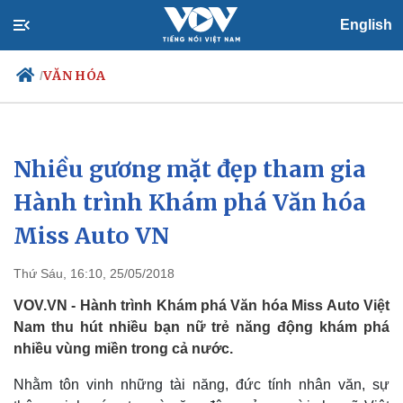
English
VĂN HÓA
/
Nhiều gương mặt đẹp tham gia
Chính trị
Xã hội
Đảng
Tin 24h
Hành trình Khám phá Văn hóa
Tổ chức nhân sự
Dự báo thời tiết
Miss Auto VN
Quốc hội
Giáo dục
Nhận diện sự thật
Dấu ấn VOV
Việc làm
Thứ Sáu, 16:10, 25/05/2018
Biển đảo
VOV.VN - Hành trình Khám phá Văn hóa Miss Auto Việt
Nam thu hút nhiều bạn nữ trẻ năng động khám phá
nhiều vùng miền trong cả nước.
Nhằm tôn vinh những tài năng, đức tính nhân văn, sự