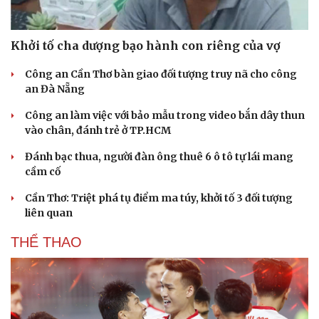
Khởi tố cha dượng bạo hành con riêng của vợ
Công an Cần Thơ bàn giao đối tượng truy nã cho công
an Đà Nẵng
Công an làm việc với bảo mẫu trong video bắn dây thun
vào chân, đánh trẻ ở TP.HCM
Đánh bạc thua, người đàn ông thuê 6 ô tô tự lái mang
cầm cố
Cần Thơ: Triệt phá tụ điểm ma túy, khởi tố 3 đối tượng
liên quan
Văn hóa
Giải trí
THỂ THAO
Sân khấu - Điện ảnh
Nghệ sĩ
Văn học
Thời trang
Âm nhạc
Sao Việt
Di sản