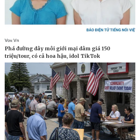
Pháp luật
Quân sự - Quốc phòng
Vụ án
Vũ khí
Tin nóng
Việt Nam
Tư vấn luật
Phân tích