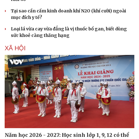
Tại sao cần cấm kinh doanh khí N2O (khí cười) ngoài
mục đích y tế?
Loại lá vừa cay vừa đắng là vị thuốc bổ gan, biết dùng
sức khoẻ càng thăng hạng
XÃ HỘI
Du lịch
Podcast
Tư vấn
Câu chuyện thời sự
Săn Tour
Đọc truyện đêm khuya
check-in
Cửa sổ tình yêu
Kể chuyện cho bé
Hạt giống tâm hồn
Năm học 2026 - 2027: Học sinh lớp 1, 9, 12 có thể