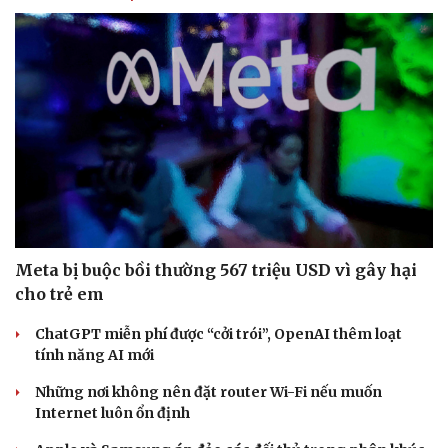
Meta bị buộc bồi thường 567 triệu USD vì gây hại
cho trẻ em
Sức khỏe
Đời sống
ChatGPT miễn phí được “cởi trói”, OpenAI thêm loạt
Dinh dưỡng - món ngon
Nhà đẹp
tính năng AI mới
Cây thuốc
Blog
Sản phụ khoa
Tình yêu - Gia đình
Những nơi không nên đặt router Wi-Fi nếu muốn
Nhi khoa
Internet luôn ổn định
Nam khoa
Làm đẹp - giảm cân