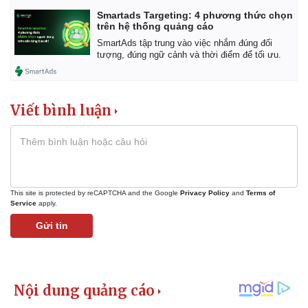
Smartads Targeting: 4 phương thức chọn
trên hệ thống quảng cáo
SmartAds tập trung vào việc nhắm đúng đối
tượng, đúng ngữ cảnh và thời điểm để tối ưu.
Kinh tế
Thị trường
Bất động sản
Giá vàng
Khởi nghiệp
Tiêu dùng
Viết bình luận
Tỷ giá
Chứng khoán
Giá cà phê
This site is protected by reCAPTCHA and the Google
Privacy Policy
and
Terms of
Service
apply.
Gửi tin