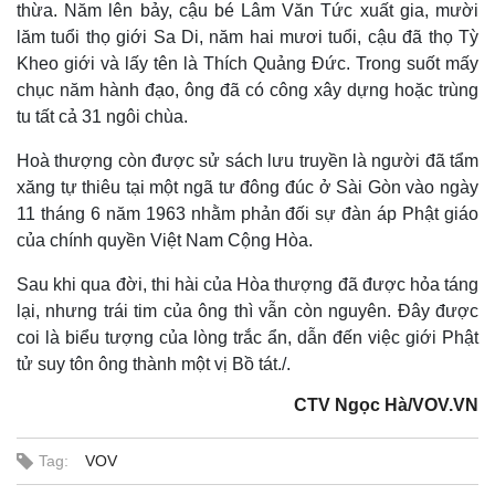
thừa. Năm lên bảy, cậu bé Lâm Văn Tức xuất gia, mười
lăm tuổi thọ giới Sa Di, năm hai mươi tuổi, cậu đã thọ Tỳ
Kheo giới và lấy tên là Thích Quảng Đức. Trong suốt mấy
chục năm hành đạo, ông đã có công xây dựng hoặc trùng
tu tất cả 31 ngôi chùa.
Hoà thượng còn được sử sách lưu truyền là người đã tẩm
xăng tự thiêu tại một ngã tư đông đúc ở Sài Gòn vào ngày
11 tháng 6 năm 1963 nhằm phản đối sự đàn áp Phật giáo
của chính quyền Việt Nam Cộng Hòa.
Sau khi qua đời, thi hài của Hòa thượng đã được hỏa táng
lại, nhưng trái tim của ông thì vẫn còn nguyên. Đây được
coi là biểu tượng của lòng trắc ẩn, dẫn đến việc giới Phật
tử suy tôn ông thành một vị Bồ tát./.
CTV Ngọc Hà/VOV.VN
Tag:
VOV