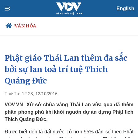
English
VĂN HÓA
/
Phật giáo Thái Lan thêm đa sắc
Chính trị
Xã hội
Đảng
Tin 24h
bởi sự lan toả trí tuệ Thích
Tổ chức nhân sự
Dự báo thời tiết
Quảng Đức
Quốc hội
Giáo dục
Nhận diện sự thật
Dấu ấn VOV
Việc làm
Thứ Tư, 12:23, 12/10/2016
Biển đảo
VOV.VN -Xử sở chùa vàng Thái Lan vừa qua đã thêm
phần phong phú khi khởi nguồn dự án dựng Phật tích
Thích Quảng Đức.
Được biết đến là đất nước có hơn 95% dân số theo Phật