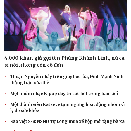
4.000 khán giả gọi tên Phùng Khánh Linh, nữ ca
Văn hóa
Giải trí
sĩ nói không còn cô đơn
Sân khấu - Điện ảnh
Nghệ sĩ
Văn học
Thời trang
Thuận Nguyễn nhảy trên giày bọc lửa, Đinh Mạnh Ninh
Âm nhạc
Sao Việt
thắng trận xóa thẻ
Di sản
Một nhóm nhạc K-pop duy trì sức hút trong bao lâu?
Một thành viên Katseye tạm ngừng hoạt động nhóm vì
lý do sức khỏe
Sao Việt 8-8: NSND Tự Long mua xế hộp mới tặng bà xã