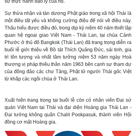
sự thực hành đạo lý của họ.
Sự thừa nhận và tán dương Phật giáo trong xã hội Thái là
một điều tất yếu và không cường điệu để nói về điều này.
Thấu hiểu được điều đó, trong dịp kỷ niệm 40 năm thiết lập
quan hệ ngoại giao Việt Nam - Thái Lan, tại chùa Cảnh
Phước ở thủ đô Bangkok (Thái Lan) đã trang trọng diễn ra
buổi lễ giới thiệu về Bồ tát Thích Quảng Đức, sái tịnh, gia
trì tôn tượng và nhất tâm tưởng niệm 53 năm ngày Hoà
thượng vị pháp thiêu thân năm 1963 bên cạnh sự tham dự
của đông đảo các chư Tăng, Phật tử người Thái gốc Việt
từ khắp các ngôi chùa ở Thái Lan.
Xuất hiện trang trọng tại buổi lễ còn có nhân viên Đại sứ
quán Việt Nam tại Thái và đại diện Hoàng gia Thái Lan -
Đại tướng không quân Chalit Pookpasuk, thành viên Hội
đồng cơ mật Hoàng gia.