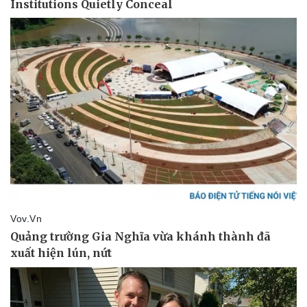
Pháp luật
Quân sự - Quốc phòng
Vụ án
Vũ khí
Tin nóng
Việt Nam
Tư vấn luật
Phân tích