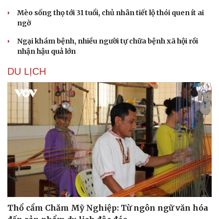
Mèo sống thọ tới 31 tuổi, chủ nhân tiết lộ thói quen ít ai
ngờ
Ngại khám bệnh, nhiều người tự chữa bệnh xã hội rồi
nhận hậu quả lớn
DU LỊCH
Sức khỏe
Đời sống
Dinh dưỡng - món ngon
Nhà đẹp
Cây thuốc
Blog
Sản phụ khoa
Tình yêu - Gia đình
Nhi khoa
Nam khoa
Làm đẹp - giảm cân
Phòng mạch online
Ăn sạch sống khỏe
Thổ cẩm Chăm Mỹ Nghiệp: Từ ngôn ngữ văn hóa