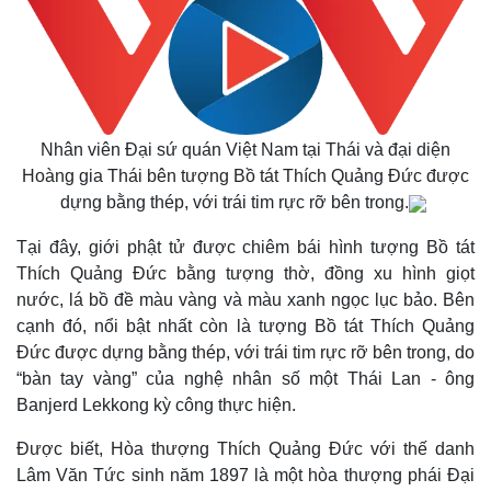
Nhân viên Đại sứ quán Việt Nam tại Thái và đại diện
Thế giới
Multimedia
Hoàng gia Thái bên tượng Bồ tát Thích Quảng Đức được
Quan sát
Video
dựng bằng thép, với trái tim rực rỡ bên trong.
Cuộc sống đó đây
Ảnh
Hồ sơ
E-Magazine
Tại đây, giới phật tử được chiêm bái hình tượng Bồ tát
Infographic
Thích Quảng Đức bằng tượng thờ, đồng xu hình giọt
nước, lá bồ đề màu vàng và màu xanh ngọc lục bảo. Bên
cạnh đó, nổi bật nhất còn là tượng Bồ tát Thích Quảng
Đức được dựng bằng thép, với trái tim rực rỡ bên trong, do
“bàn tay vàng” của nghệ nhân số một Thái Lan - ông
Banjerd Lekkong kỳ công thực hiện.
Được biết, Hòa thượng Thích Quảng Đức với thế danh
Lâm Văn Tức sinh năm 1897 là một hòa thượng phái Đại