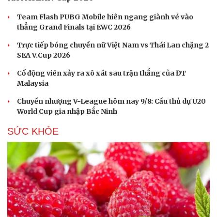
Team Flash PUBG Mobile hiên ngang giành vé vào
thẳng Grand Finals tại EWC 2026
Trực tiếp bóng chuyền nữ Việt Nam vs Thái Lan chặng 2
SEA V.Cup 2026
Du lịch
Podcast
Tư vấn
Câu chuyện thời sự
Cổ động viên xảy ra xô xát sau trận thắng của ĐT
Săn Tour
Đọc truyện đêm khuya
Malaysia
check-in
Cửa sổ tình yêu
Kể chuyện cho bé
Chuyển nhượng V-League hôm nay 9/8: Cầu thủ dự U20
Hạt giống tâm hồn
World Cup gia nhập Bắc Ninh
SỨC KHỎE