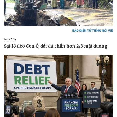
Thể thao
Ô tô - Xe máy
Bóng đá
Ô tô
Lịch thi đấu bóng đá
Xe máy
Thế giới thể thao
Tư vấn
eSports