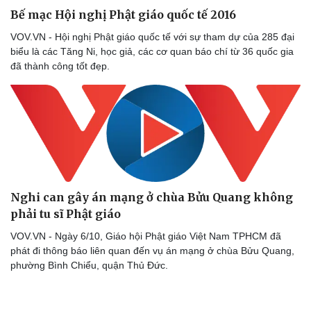
Bế mạc Hội nghị Phật giáo quốc tế 2016
VOV.VN - Hội nghị Phật giáo quốc tế với sự tham dự của 285 đại
biểu là các Tăng Ni, học giả, các cơ quan báo chí từ 36 quốc gia
đã thành công tốt đẹp.
Nghi can gây án mạng ở chùa Bửu Quang không
Doanh nghiệp
Công nghệ
phải tu sĩ Phật giáo
Thông tin doanh nghiệp
Sành điệu
Doanh nghiệp 24h
Tin Công nghệ
VOV.VN - Ngày 6/10, Giáo hội Phật giáo Việt Nam TPHCM đã
Doanh nhân
Trải nghiệm
phát đi thông báo liên quan đến vụ án mạng ở chùa Bửu Quang,
Vì cộng đồng
Chuyển đổi số
phường Bình Chiểu, quận Thủ Đức.