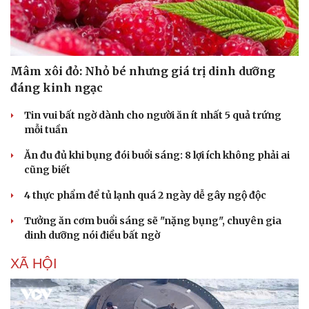
Mâm xôi đỏ: Nhỏ bé nhưng giá trị dinh dưỡng
đáng kinh ngạc
Tin vui bất ngờ dành cho người ăn ít nhất 5 quả trứng
mỗi tuần
Ăn đu đủ khi bụng đói buổi sáng: 8 lợi ích không phải ai
cũng biết
4 thực phẩm để tủ lạnh quá 2 ngày dễ gây ngộ độc
Tưởng ăn cơm buổi sáng sẽ "nặng bụng", chuyên gia
dinh dưỡng nói điều bất ngờ
XÃ HỘI