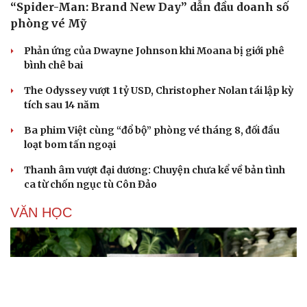
“Spider-Man: Brand New Day” dẫn đầu doanh số
phòng vé Mỹ
Phản ứng của Dwayne Johnson khi Moana bị giới phê
bình chê bai
The Odyssey vượt 1 tỷ USD, Christopher Nolan tái lập kỳ
tích sau 14 năm
Ba phim Việt cùng “đổ bộ” phòng vé tháng 8, đối đầu
loạt bom tấn ngoại
Thanh âm vượt đại dương: Chuyện chưa kể về bản tình
ca từ chốn ngục tù Côn Đảo
VĂN HỌC