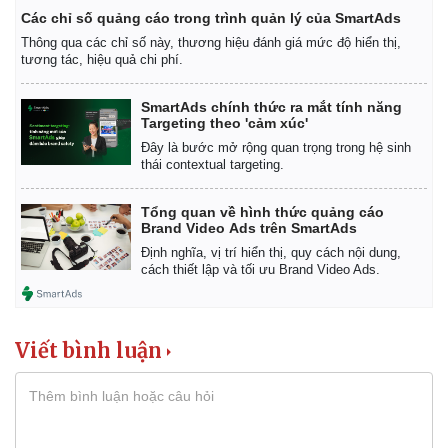
Các chỉ số quảng cáo trong trình quản lý của SmartAds
Thông qua các chỉ số này, thương hiệu đánh giá mức độ hiển thị,
tương tác, hiệu quả chi phí.
Kinh tế
Thị trường
Bất động sản
Giá vàng
SmartAds chính thức ra mắt tính năng
Khởi nghiệp
Tiêu dùng
Targeting theo 'cảm xúc'
Tỷ giá
Đây là bước mở rộng quan trọng trong hệ sinh
Chứng khoán
thái contextual targeting.
Giá cà phê
Tổng quan về hình thức quảng cáo
Brand Video Ads trên SmartAds
Định nghĩa, vị trí hiển thị, quy cách nội dung,
cách thiết lập và tối ưu Brand Video Ads.
Viết bình luận