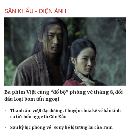
SÂN KHẤU - ĐIỆN ẢNH
Cải chính
Ba phim Việt cùng “đổ bộ” phòng vé tháng 8, đối
đầu loạt bom tấn ngoại
Thanh âm vượt đại dương: Chuyện chưa kể về bản tình
ca từ chốn ngục tù Côn Đảo
Sau kỷ lục phòng vé, Sony hé lộ tương lai của Tom