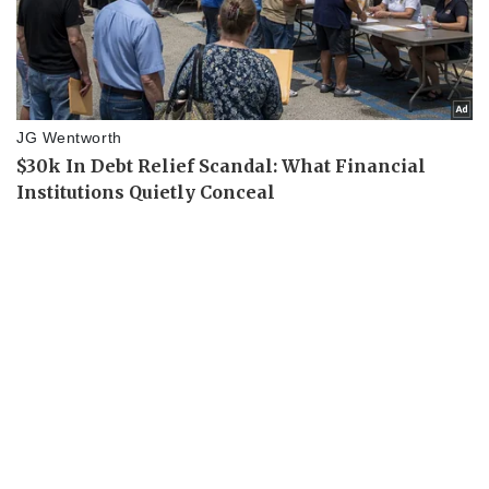
Bất động sản
Giá vàng
Khởi nghiệp
Tiêu dùng
Tỷ giá
Chứng khoán
Giá cà phê