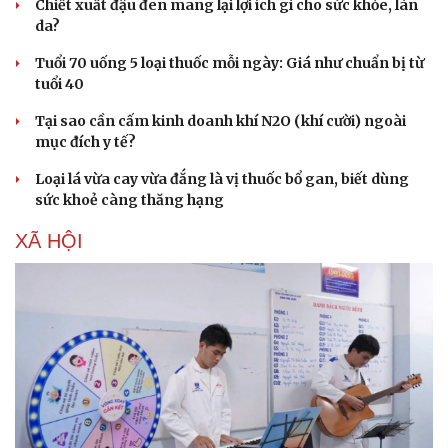
Chiết xuất đậu đen mang lại lợi ích gì cho sức khỏe, làn
da?
Tuổi 70 uống 5 loại thuốc mỗi ngày: Giá như chuẩn bị từ
tuổi 40
Tại sao cần cấm kinh doanh khí N2O (khí cười) ngoài
mục đích y tế?
Loại lá vừa cay vừa đắng là vị thuốc bổ gan, biết dùng
sức khoẻ càng thăng hạng
XÃ HỘI
Du lịch
Podcast
Tư vấn
Câu chuyện thời sự
Săn Tour
Đọc truyện đêm khuya
check-in
Cửa sổ tình yêu
Kể chuyện cho bé
Hạt giống tâm hồn