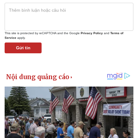
This site is protected by reCAPTCHA and the Google
Privacy Policy
and
Terms of
Service
apply.
Gửi tin
Kinh tế
Thị trường