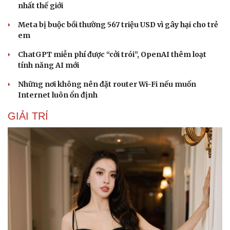
Cây thuốc
Blog
nhất thế giới
Sản phụ khoa
Tình yêu - Gia đình
Nhi khoa
Meta bị buộc bồi thường 567 triệu USD vì gây hại cho trẻ
Nam khoa
em
Làm đẹp - giảm cân
ChatGPT miễn phí được “cởi trói”, OpenAI thêm loạt
Phòng mạch online
tính năng AI mới
Ăn sạch sống khỏe
Những nơi không nên đặt router Wi-Fi nếu muốn
Internet luôn ổn định
GIẢI TRÍ