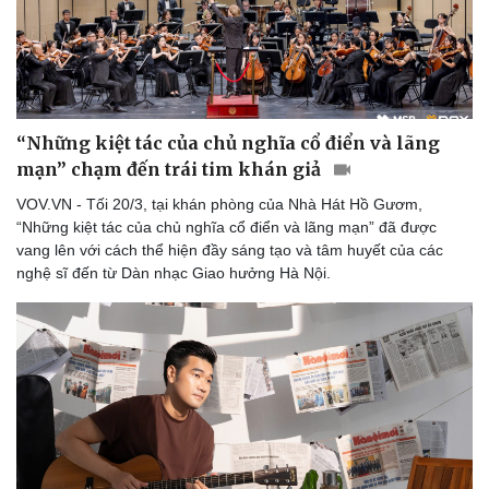
“Những kiệt tác của chủ nghĩa cổ điển và lãng
mạn” chạm đến trái tim khán giả
Thể thao
Ô tô - Xe máy
VOV.VN - Tối 20/3, tại khán phòng của Nhà Hát Hồ Gươm,
“Những kiệt tác của chủ nghĩa cổ điển và lãng mạn” đã được
Bóng đá
Ô tô
vang lên với cách thể hiện đầy sáng tạo và tâm huyết của các
Lịch thi đấu bóng đá
Xe máy
nghệ sĩ đến từ Dàn nhạc Giao hưởng Hà Nội.
Thế giới thể thao
Tư vấn
eSports
Hậu trường