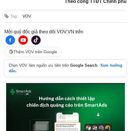
Theo cổng TTĐT Chính phủ
Tag:
VOV
Thế giới
Multimedia
Mời quý độc giả theo dõi VOV.VN trên
Quan sát
Video
Cuộc sống đó đây
Ảnh
Hồ sơ
E-Magazine
Thêm VOV trên Google
Infographic
Chọn VOV làm nguồn ưu tiên trên
Google Search
.
Xem hướng
dẫn.