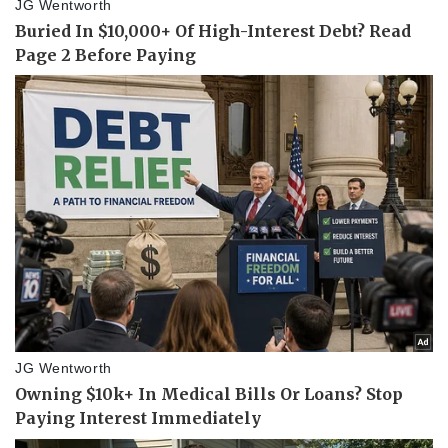
Pháp luật
Quân sự - Quốc phòng
Vụ án
Vũ khí
Tin nóng
Việt Nam
Tư vấn luật
Phân tích