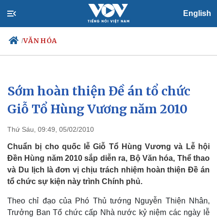
English
VĂN HÓA
/
Sớm hoàn thiện Đề án tổ chức
Chính trị
Xã hội
Đảng
Tin 24h
Giỗ Tổ Hùng Vương năm 2010
Tổ chức nhân sự
Dự báo thời tiết
Quốc hội
Giáo dục
Thứ Sáu, 09:49, 05/02/2010
Nhận diện sự thật
Dấu ấn VOV
Việc làm
Chuẩn bị cho quốc lễ Giỗ Tổ Hùng Vương và Lễ hội
Biển đảo
Đền Hùng năm 2010 sắp diễn ra, Bộ Văn hóa, Thể thao
và Du lịch là đơn vị chịu trách nhiệm hoàn thiện Đề án
tổ chức sự kiện này trình Chính phủ.
Theo chỉ đạo của Phó Thủ tướng Nguyễn Thiện Nhân,
Trưởng Ban Tổ chức cấp Nhà nước kỷ niệm các ngày lễ