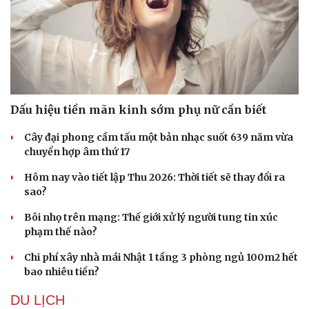
Doanh nghiệp
Công nghệ
Thông tin doanh nghiệp
Sành điệu
Doanh nghiệp 24h
Tin Công nghệ
Doanh nhân
Trải nghiệm
Dấu hiệu tiền mãn kinh sớm phụ nữ cần biết
Vì cộng đồng
Chuyển đổi số
Cây đại phong cầm tấu một bản nhạc suốt 639 năm vừa
chuyển hợp âm thứ 17
Hôm nay vào tiết lập Thu 2026: Thời tiết sẽ thay đổi ra
sao?
Bôi nhọ trên mạng: Thế giới xử lý người tung tin xúc
phạm thế nào?
Chi phí xây nhà mái Nhật 1 tầng 3 phòng ngủ 100m2 hết
bao nhiêu tiền?
DU LỊCH