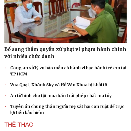
Bổ sung thẩm quyền xử phạt vi phạm hành chính
với nhiều chức danh
Công an xử lý vụ bảo mẫu có hành vi bạo hành trẻ em tại
TP.HCM
Vua Quạt, Khánh Sky và Hồ Văn Khoa bị khởi tố
Án tử hình cho tội mua bán trái phép chất ma túy
Tuyên án chung thân người mẹ sát hại con ruột để trục
Văn hóa
Giải trí
lợi tiền bảo hiểm
Sân khấu - Điện ảnh
Nghệ sĩ
Văn học
Thời trang
THỂ THAO
Âm nhạc
Sao Việt