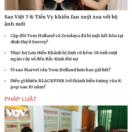
Sao Việt 7-8: Tiểu Vy khiến fan xuýt xoa với bộ
ảnh mới
Cặp đôi Tom Holland và Zendaya đã bí mật kết hôn tại
dinh thự ở Surrey?
Thực hư Lưu Hiểu Khánh bị tình cũ kém 38 tuổi vượt
ngàn cây số đến Bắc Kinh đòi nợ
Vì sao Marvel cần Tom Holland hơn bao giờ hết?
Điều gì khiến BLACKPINK trở thành biểu tượng của K-
pop sau 10 năm?
PHÁP LUẬT