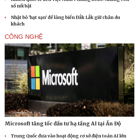
số nổi bật
Nhặt bỏ 'hạt sạn' để làng biển Đắk Lắk giữ chân du
khách
CÔNG NGHỆ
Microsoft tăng tốc đầu tư hạ tầng AI tại Ấn Độ
Sức khỏe
Đời sống
Dinh dưỡng - món ngon
Nhà đẹp
Trung Quốc đưa vào hoạt động cơ sở điện toán AI lớn