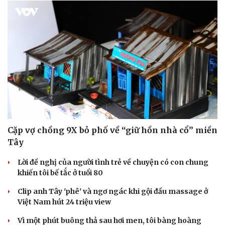
Doanh nghiệp
Công nghệ
Thông tin doanh nghiệp
Sành điệu
Cặp vợ chồng 9X bỏ phố về “giữ hồn nhà cổ” miền
Doanh nghiệp 24h
Tin Công nghệ
Tây
Doanh nhân
Trải nghiệm
Vì cộng đồng
Chuyển đổi số
Lời đề nghị của người tình trẻ về chuyện có con chung
khiến tôi bế tắc ở tuổi 80
Clip anh Tây 'phê' và ngơ ngác khi gội đầu massage ở
Việt Nam hút 24 triệu view
Vì một phút buông thả sau hơi men, tôi bàng hoàng