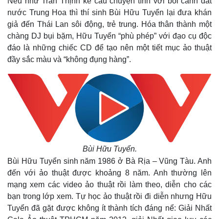
Nếu như Trần Thịnh kể câu chuyện tình với bối cảnh đất
nước Trung Hoa thì thí sinh Bùi Hữu Tuyển lại đưa khán
giả đến Thái Lan sôi động, trẻ trung. Hóa thân thành một
chàng DJ bụi bặm, Hữu Tuyển “phù phép” với đạo cụ độc
đáo là những chiếc CD để tạo nên một tiết mục ảo thuật
đầy sắc màu và “không đụng hàng”.
Thế giới
Multimedia
Quan sát
Video
Cuộc sống đó đây
Ảnh
Hồ sơ
E-Magazine
Infographic
Bùi Hữu Tuyển.
Bùi Hữu Tuyển sinh năm 1986 ở Bà Rịa – Vũng Tàu. Anh
đến với ảo thuật được khoảng 8 năm. Anh thường lên
mạng xem các video ảo thuật rồi làm theo, diễn cho các
bạn trong lớp xem.
Tự học ảo thuật rồi đi diễn nhưng Hữu
Tuyển đã gặt được không ít thành tích đáng nể: Giải Nhất