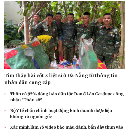
Du lịch
Podcast
Tư vấn
Câu chuyện thời sự
Săn Tour
Đọc truyện đêm khuya
check-in
Cửa sổ tình yêu
Kể chuyện cho bé
Hạt giống tâm hồn
Tìm thấy hài cốt 2 liệt sĩ ở Đà Nẵng từ thông tin
nhân dân cung cấp
Thôn có 95% đồng bào dân tộc Dao ở Lào Cai được công
nhận "Thôn số"
Bộ Y tế chấn chỉnh hoạt động kinh doanh dược liệu
không rõ nguồn gốc
Xác minh làm rõ video bảo mẫu đánh, bắn dây thun vào