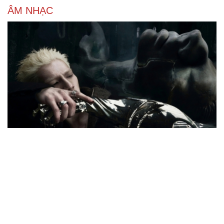
ÂM NHẠC
Từ vụ MCK gỡ 19 ca khúc: Không thể gây sốc rồi
chỉ xin lỗi là xong
“Mùa hè 26”: Đen Vâu giấu điều gì khi bất ngờ lặng lẽ đi
ngược lại số đông?
Hòa nhạc Toyota 2026: Đêm diễn được mong chờ với
các tuyệt phẩm âm nhạc Nga