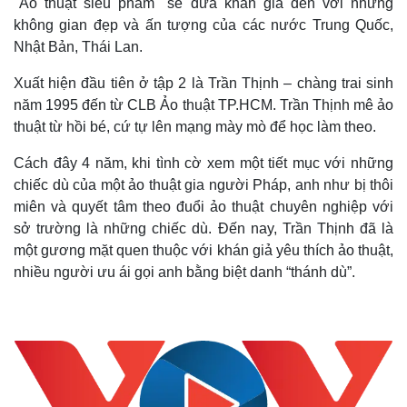
"Ảo thuật siêu phàm" sẽ đưa khán giả đến với những
không gian đẹp và ấn tượng của các nước Trung Quốc,
Nhật Bản, Thái Lan.
Xuất hiện đầu tiên ở tập 2 là Trần Thịnh – chàng trai sinh
năm 1995 đến từ CLB Ảo thuật TP.HCM. Trần Thịnh mê ảo
thuật từ hồi bé, cứ tự lên mạng mày mò để học làm theo.
Cách đây 4 năm, khi tình cờ xem một tiết mục với những
chiếc dù của một ảo thuật gia người Pháp, anh như bị thôi
miên và quyết tâm theo đuổi ảo thuật chuyên nghiệp với
sở trường là những chiếc dù. Đến nay, Trần Thịnh đã là
một gương mặt quen thuộc với khán giả yêu thích ảo thuật,
nhiều người ưu ái gọi anh bằng biệt danh “thánh dù”.