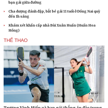
bạn gái giữa đường
Cha dượng đánh đập, bắt bé gái 11 tuổi ở Đồng Nai quỳ
đến 1h sáng
Khám xét khẩn cấp nhà Bùi Xuân Huấn (Huấn Hoa
Văn hóa
Giải trí
Hồng)
Sân khấu - Điện ảnh
Nghệ sĩ
Văn học
Thời trang
THỂ THAO
Âm nhạc
Sao Việt
Di sản
Trương Vinh Hiển và bạn gái thắng áp đảo trong