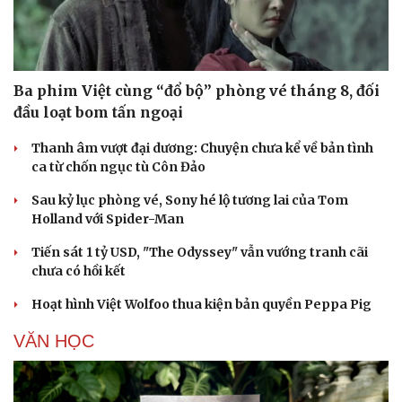
Ba phim Việt cùng “đổ bộ” phòng vé tháng 8, đối
đầu loạt bom tấn ngoại
Thanh âm vượt đại dương: Chuyện chưa kể về bản tình
ca từ chốn ngục tù Côn Đảo
Sau kỷ lục phòng vé, Sony hé lộ tương lai của Tom
Holland với Spider-Man
Tiến sát 1 tỷ USD, "The Odyssey" vẫn vướng tranh cãi
chưa có hồi kết
Hoạt hình Việt Wolfoo thua kiện bản quyền Peppa Pig
VĂN HỌC