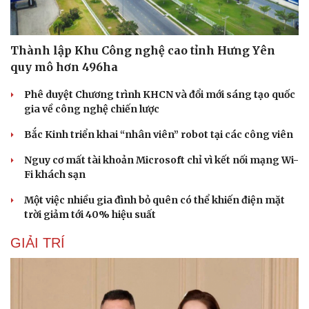
Thành lập Khu Công nghệ cao tỉnh Hưng Yên
quy mô hơn 496ha
Sức khỏe
Đời sống
Phê duyệt Chương trình KHCN và đổi mới sáng tạo quốc
Dinh dưỡng - món ngon
Nhà đẹp
gia về công nghệ chiến lược
Cây thuốc
Blog
Bắc Kinh triển khai “nhân viên” robot tại các công viên
Sản phụ khoa
Tình yêu - Gia đình
Nhi khoa
Nguy cơ mất tài khoản Microsoft chỉ vì kết nối mạng Wi-
Nam khoa
Fi khách sạn
Làm đẹp - giảm cân
Phòng mạch online
Một việc nhiều gia đình bỏ quên có thể khiến điện mặt
Ăn sạch sống khỏe
trời giảm tới 40% hiệu suất
GIẢI TRÍ