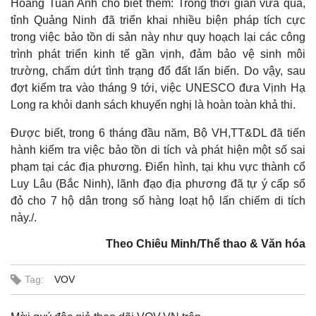
Hoàng Tuấn Anh cho biết thêm: Trong thời gian vừa qua,
tỉnh Quảng Ninh đã triển khai nhiều biện pháp tích cực
trong việc bảo tồn di sản này như quy hoạch lại các công
trình phát triển kinh tế gần vịnh, đảm bảo vệ sinh môi
trường, chấm dứt tình trạng đổ đất lấn biển. Do vậy, sau
đợt kiểm tra vào tháng 9 tới, việc UNESCO đưa Vịnh Hạ
Thế giới
Multimedia
Long ra khỏi danh sách khuyến nghị là hoàn toàn khả thi.
Quan sát
Video
Cuộc sống đó đây
Ảnh
Được biết, trong 6 tháng đầu năm, Bộ VH,TT&DL đã tiến
Hồ sơ
E-Magazine
hành kiểm tra việc bảo tồn di tích và phát hiện một số sai
Infographic
phạm tại các địa phương. Điển hình, tại khu vực thành cổ
Luy Lâu (Bắc Ninh), lãnh đạo địa phương đã tự ý cấp sổ
đỏ cho 7 hộ dân trong số hàng loạt hộ lấn chiếm di tích
này./.
Theo Chiêu Minh/Thể thao & Văn hóa
Tag:
VOV