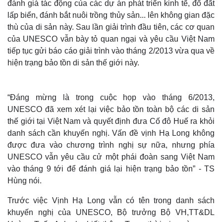
đánh giá tác động của các dự án phát triển kinh tế, đổ đất
lấp biển, đánh bắt nuôi trồng thủy sản... lên không gian đặc
thù của di sản này. Sau lần giải trình đầu tiên, các cơ quan
của UNESCO vẫn bày tỏ quan ngại và yêu cầu Việt Nam
tiếp tục gửi báo cáo giải trình vào tháng 2/2013 vừa qua về
hiện trạng bảo tồn di sản thế giới này.
“Đáng mừng là trong cuộc họp vào tháng 6/2013,
UNESCO đã xem xét lại việc bảo tồn toàn bộ các di sản
thế giới tại Việt Nam và quyết định đưa Cố đô Huế ra khỏi
danh sách cần khuyến nghị. Vấn đề vịnh Hạ Long không
được đưa vào chương trình nghị sự nữa, nhưng phía
UNESCO vẫn yêu cầu cử một phái đoàn sang Việt Nam
vào tháng 9 tới để đánh giá lại hiện trạng bảo tồn” - TS
Hùng nói.
Trước việc Vịnh Hạ Long vẫn có tên trong danh sách
khuyến nghị của UNESCO, Bộ trưởng Bộ VH,TT&DL