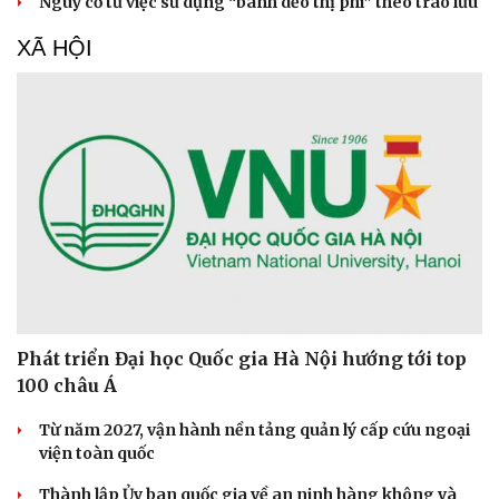
Nguy cơ từ việc sử dụng “bánh dẻo thị phi” theo trào lưu
Du lịch
Podcast
Tư vấn
Câu chuyện thời sự
XÃ HỘI
Săn Tour
Đọc truyện đêm khuya
check-in
Cửa sổ tình yêu
Kể chuyện cho bé
Hạt giống tâm hồn
Phát triển Đại học Quốc gia Hà Nội hướng tới top
100 châu Á
Từ năm 2027, vận hành nền tảng quản lý cấp cứu ngoại
viện toàn quốc
Thành lập Ủy ban quốc gia về an ninh hàng không và