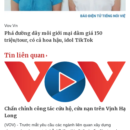
Tin liên quan
Thể thao
Ô tô - Xe máy
Bóng đá
Ô tô
Lịch thi đấu bóng đá
Xe máy
Thế giới thể thao
Tư vấn
Chấn chỉnh công tác cứu hộ, cứu nạn trên Vịnh Hạ
eSports
Long
Hậu trường
(VOV) - Trước mắt yêu cầu các ngành liên quan xây dựng