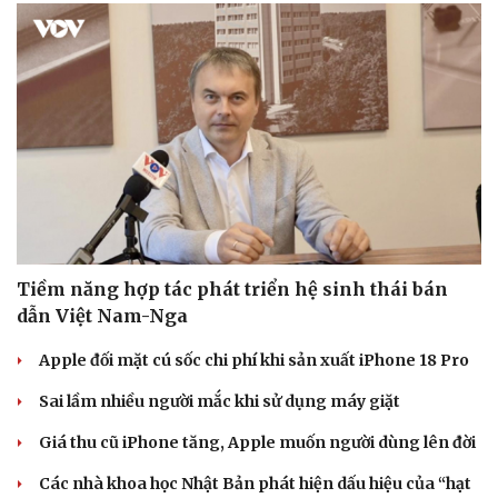
Sức khỏe
Đời sống
Dinh dưỡng - món ngon
Nhà đẹp
Cây thuốc
Blog
Sản phụ khoa
Tình yêu - Gia đình
Nhi khoa
Nam khoa
Làm đẹp - giảm cân
Tiềm năng hợp tác phát triển hệ sinh thái bán
Phòng mạch online
dẫn Việt Nam-Nga
Ăn sạch sống khỏe
Apple đối mặt cú sốc chi phí khi sản xuất iPhone 18 Pro
Sai lầm nhiều người mắc khi sử dụng máy giặt
Giá thu cũ iPhone tăng, Apple muốn người dùng lên đời
Các nhà khoa học Nhật Bản phát hiện dấu hiệu của “hạt