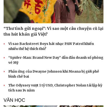
“Thư tình gửi ngoại”: Vì sao một câu chuyện cũ lại
thu hút khán giả Việt?
Vì sao Backstreet Boys hát nhạc PAW Patrol khiến
nhiều thế hệ thích thú?
“Spider-Man: Brand New Day” dẫn đầu doanh số phòng
vé Mỹ
Phản ứng của Dwayne Johnson khi Moana bị giới phê
bình chê bai
The Odyssey vượt 1 tỷ USD, Christopher Nolan tái lập kỳ
tích sau 14 năm
VĂN HỌC