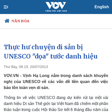
English
VĂN HÓA
/
Thực hư chuyện di sản bị
Chính trị
Xã hội
Đảng
Tin 24h
UNESCO "dọa" tước danh hiệu
Tổ chức nhân sự
Dự báo thời tiết
Quốc hội
Giáo dục
Thứ Bảy, 08:19, 20/07/2013
Nhận diện sự thật
Dấu ấn VOV
Việc làm
VOV.VN - Vịnh Hạ Long nằm trong danh sách khuyến
Biển đảo
nghị của UNESCO về các vấn đề liên quan đến việc
bảo tồn toàn vẹn di sản.
Thông tin về việc UNESCO đang dự kiến rút lại một vài
danh hiệu Di sản Thế giới tại Việt Nam đã chiếm một phần
thảo luận trong cuộc Hội thảo Sơ kết 6 tháng đầu năm của