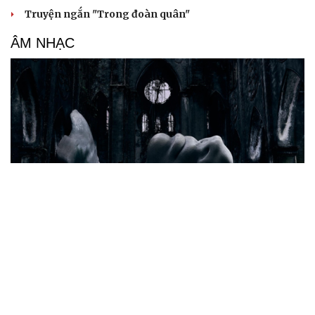
Truyện ngắn "Trong đoàn quân"
ÂM NHẠC
Cần một hệ sinh thái trách nhiệm để ngăn âm
nhạc lệch chuẩn
Cây đại phong cầm tấu một bản nhạc suốt 639 năm vừa
chuyển hợp âm thứ 17