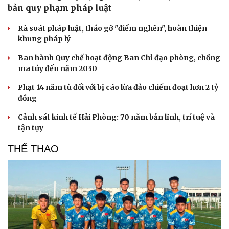
bản quy phạm pháp luật
Rà soát pháp luật, tháo gỡ "điểm nghẽn", hoàn thiện
khung pháp lý
Văn hóa
Giải trí
Ban hành Quy chế hoạt động Ban Chỉ đạo phòng, chống
Sân khấu - Điện ảnh
Nghệ sĩ
ma túy đến năm 2030
Văn học
Thời trang
Âm nhạc
Sao Việt
Phạt 14 năm tù đối với bị cáo lừa đảo chiếm đoạt hơn 2 tỷ
Di sản
đồng
Cảnh sát kinh tế Hải Phòng: 70 năm bản lĩnh, trí tuệ và
tận tụy
THỂ THAO