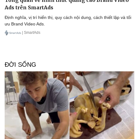
Ads trên SmartAds
Định nghĩa, vị trí hiển thị, quy cách nội dung, cách thiết lập và tối
ưu Brand Video Ads.
| SmartAds
ĐỜI SỐNG
Doanh nghiệp
Công nghệ
Thông tin doanh nghiệp
Sành điệu
Doanh nghiệp 24h
Tin Công nghệ
Doanh nhân
Trải nghiệm
Vì cộng đồng
Chuyển đổi số