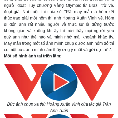
người đoạt Huy chương Vàng Olympic từ Brazil trở về,
đoạt giải Nhì cuộc thi chia sẻ: "R
ất may mắn là hôm kết
thúc trao giải một hôm thì anh Hoàng Xuân Vinh về. Hôm
đi đón anh rất nhiều người và thực sự là đứng trước
không gian và không khí ấy thì mới thấy mọi người yêu
quý anh như thế nào và mình nhớ mãi khoảnh khắc ấy.
May mắn trong một số ảnh mình chụp được anh hôm đó thì
có một bức ảnh mình cảm thấy ưng ý nhất và gửi dự thi"./.
Thế giới
Multimedia
Một số hình ảnh tại triển lãm:
Quan sát
Video
Cuộc sống đó đây
Ảnh
Hồ sơ
E-Magazine
Infographic
Bức ảnh chụp xạ thủ Hoàng Xuân Vinh của tác giả Trần
Anh Tuấn