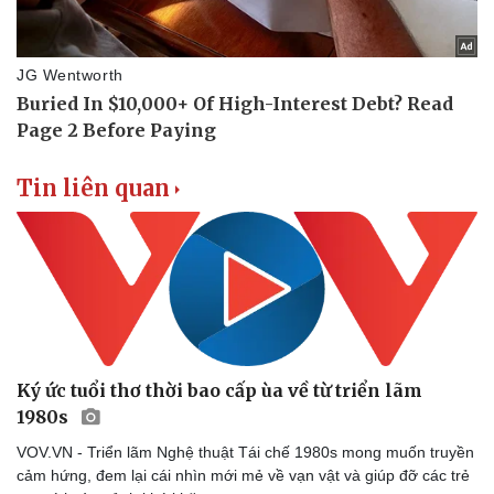
Thể thao
Ô tô - Xe máy
Bóng đá
Ô tô
Lịch thi đấu bóng đá
Xe máy
Thế giới thể thao
Tư vấn
eSports
Tin liên quan
Hậu trường
Ký ức tuổi thơ thời bao cấp ùa về từ triển lãm
1980s
VOV.VN - Triển lãm Nghệ thuật Tái chế 1980s mong muốn truyền
cảm hứng, đem lại cái nhìn mới mẻ về vạn vật và giúp đỡ các trẻ