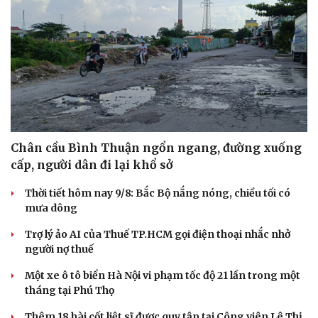
Chân cầu Bình Thuận ngổn ngang, đường xuống
cấp, người dân đi lại khổ sở
Thời tiết hôm nay 9/8: Bắc Bộ nắng nóng, chiều tối có
mưa dông
Trợ lý ảo AI của Thuế TP.HCM gọi điện thoại nhắc nhở
người nợ thuế
Một xe ô tô biển Hà Nội vi phạm tốc độ 21 lần trong một
tháng tại Phú Thọ
Thêm 18 hài cốt liệt sĩ được quy tập tại Công viên Lê Thị