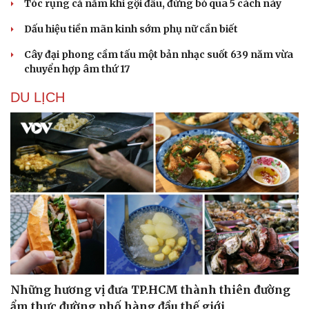
Tóc rụng cả nắm khi gội đầu, đừng bỏ qua 5 cách này
Dấu hiệu tiền mãn kinh sớm phụ nữ cần biết
Cây đại phong cầm tấu một bản nhạc suốt 639 năm vừa
chuyển hợp âm thứ 17
DU LỊCH
Những hương vị đưa TP.HCM thành thiên đường
ẩm thực đường phố hàng đầu thế giới