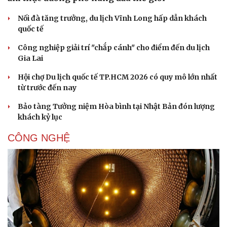
Sức khỏe
Đời sống
Nối đà tăng trưởng, du lịch Vĩnh Long hấp dẫn khách
Dinh dưỡng - món ngon
Nhà đẹp
quốc tế
Cây thuốc
Blog
Sản phụ khoa
Tình yêu - Gia đình
Công nghiệp giải trí "chắp cánh" cho điểm đến du lịch
Nhi khoa
Gia Lai
Nam khoa
Làm đẹp - giảm cân
Hội chợ Du lịch quốc tế TP.HCM 2026 có quy mô lớn nhất
Phòng mạch online
từ trước đến nay
Ăn sạch sống khỏe
Bảo tàng Tưởng niệm Hòa bình tại Nhật Bản đón lượng
khách kỷ lục
CÔNG NGHỆ