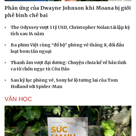
Phản ứng của Dwayne Johnson khi Moana bị giới
phê bình chê bai
The Odyssey vượt 1 tỷ USD, Christopher Nolan tái lập kỳ
tích sau 14 năm
Ba phim Việt cùng “đổ bộ” phòng vé tháng 8, đối đầu
loạt bom tấn ngoại
Thanh âm vượt đại dương: Chuyện chưa kể về bản tình
ca từ chốn ngục tù Côn Đảo
Sau kỷ lục phòng vé, Sony hé lộ tương lai của Tom
Holland với Spider-Man
VĂN HỌC