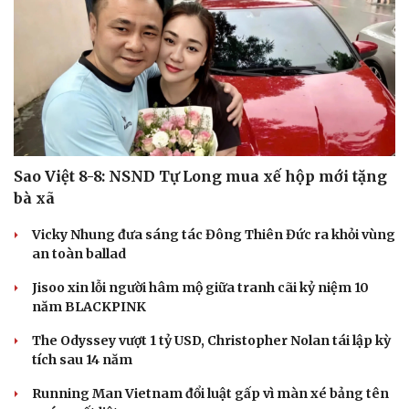
Sao Việt 8-8: NSND Tự Long mua xế hộp mới tặng
bà xã
Vicky Nhung đưa sáng tác Đông Thiên Đức ra khỏi vùng
an toàn ballad
Jisoo xin lỗi người hâm mộ giữa tranh cãi kỷ niệm 10
năm BLACKPINK
The Odyssey vượt 1 tỷ USD, Christopher Nolan tái lập kỳ
tích sau 14 năm
Running Man Vietnam đổi luật gấp vì màn xé bảng tên