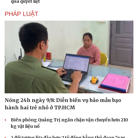
quá quyết liệt
PHÁP LUẬT
Văn hóa
Giải trí
Sân khấu - Điện ảnh
Nghệ sĩ
Văn học
Thời trang
Âm nhạc
Sao Việt
Di sản
Nóng 24h ngày 9/8: Diễn biến vụ bảo mẫu bạo
hành hai trẻ nhỏ ở TP.HCM
Biên phòng Quảng Trị ngăn chặn vận chuyển hơn 210
kg vật liệu nổ
2 đối tượng lừa đảo hơn 7 tỷ đồng bằng thủ đoạn "vay