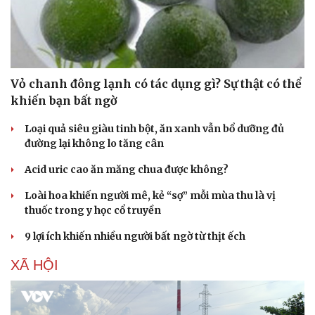
Du lịch
Podcast
Tư vấn
Câu chuyện thời sự
Săn Tour
Đọc truyện đêm khuya
check-in
Cửa sổ tình yêu
Kể chuyện cho bé
Vỏ chanh đông lạnh có tác dụng gì? Sự thật có thể
Hạt giống tâm hồn
khiến bạn bất ngờ
Loại quả siêu giàu tinh bột, ăn xanh vẫn bổ dưỡng đủ
đường lại không lo tăng cân
Acid uric cao ăn măng chua được không?
Loài hoa khiến người mê, kẻ “sợ” mỗi mùa thu là vị
thuốc trong y học cổ truyền
9 lợi ích khiến nhiều người bất ngờ từ thịt ếch
XÃ HỘI