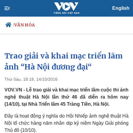
English
VĂN HÓA
/
Trao giải và khai mạc triển lãm
Chính trị
Xã hội
Đảng
Tin 24h
ảnh “Hà Nội đương đại“​
Tổ chức nhân sự
Dự báo thời tiết
Quốc hội
Giáo dục
Thứ Sáu, 18:18, 14/10/2016
Nhận diện sự thật
Dấu ấn VOV
Việc làm
VOV.VN - Lễ trao giải và khai mạc triển lãm cuộc thi ảnh
Biển đảo
nghệ thuật Hà Nội lần thứ 46 đã diễn ra hôm nay
(14/10), tại Nhà Triển lãm 45 Tràng Tiền, Hà Nội.
Đây là hoạt động ý nghĩa do Hội Nhiếp ảnh nghệ thuật Hà
Nội tổ chức hàng năm nhân dịp kỷ niệm Ngày Giải phóng
Thủ đô (10/10).