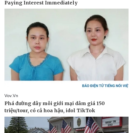
Pháp luật
Quân sự - Quốc phòng
Vụ án
Vũ khí
Tin nóng
Việt Nam
Tư vấn luật
Phân tích