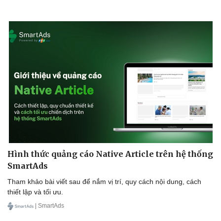
Doanh nghiệp
Công nghệ
Thông tin doanh nghiệp
Sành điệu
Doanh nghiệp 24h
Tin Công nghệ
Doanh nhân
Trải nghiệm
Vì cộng đồng
Chuyển đổi số
Hình thức quảng cáo Native Article trên hệ thống
SmartAds
Tham khảo bài viết sau để nắm vị trí, quy cách nội dung, cách
thiết lập và tối ưu.
| SmartAds