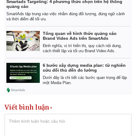
Smartads Targeting: 4 phương thức chọn trên hệ thống
quảng cáo
SmartAds tập trung vào việc nhắm đúng đối tượng, đúng ngữ cảnh
và thời điểm để tối ưu.
Tổng quan về hình thức quảng cáo
Brand Video Ads trên SmartAds
Định nghĩa, vị trí hiển thị, quy cách nội dung,
Kinh tế
Thị trường
cách thiết lập và tối ưu Brand Video Ads.
Bất động sản
Giá vàng
Khởi nghiệp
Tiêu dùng
6 bước xây dựng media plan: từ nghiên
Tỷ giá
cứu đối thủ đến đo lường
Chứng khoán
Dưới đây là chi tiết các bước quan trọng để lập
Giá cà phê
một Media Plan.
Viết bình luận