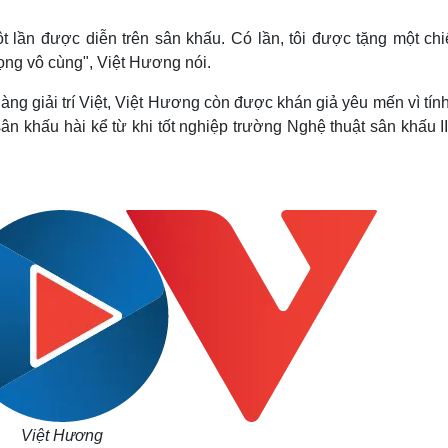
Lịch thi đấu bóng đá
Xe máy
Thế giới thể thao
Tư vấn
t lần được diễn trên sân khấu. Có lần, tôi được tặng một chi
eSports
V
rọng vô cùng", Việt Hương nói.
Hậu trường
àng giải trí Việt, Việt Hương còn được khán giả yêu mến vì tín
Văn hóa
Giải trí
D
ân khấu hài kể từ khi tốt nghiệp trường Nghệ thuật sân khấu II
Sân khấu - Điện ảnh
Nghệ sĩ
Văn học
Thời trang
Âm nhạc
Sao Việt
c
Di sản
Việt Hương