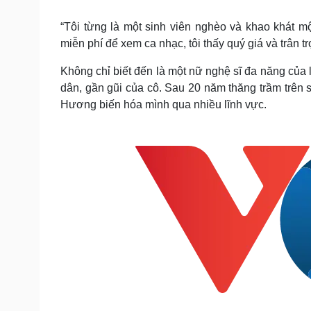
Tin nóng
Việt Nam
Tư vấn luật
Phân tích
“Tôi từng là một sinh viên nghèo và khao khát mộ
miễn phí để xem ca nhạc, tôi thấy quý giá và trân t
Không chỉ biết đến là một nữ nghệ sĩ đa năng của l
Sức khỏe
Đời sống
dân, gần gũi của cô. Sau 20 năm thăng trầm trên s
Dinh dưỡng - món ngon
Nhà đẹp
Hương biến hóa mình qua nhiều lĩnh vực.
Cây thuốc
Blog
Sản phụ khoa
Tình yêu - Gia đình
Nhi khoa
Nam khoa
Làm đẹp - giảm cân
Phòng mạch online
Ăn sạch sống khỏe
Cải chính