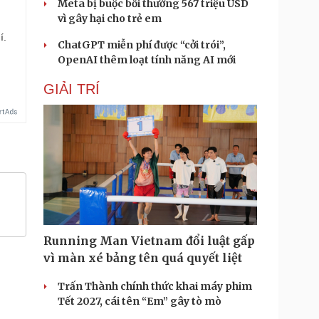
Meta bị buộc bồi thường 567 triệu USD
vì gây hại cho trẻ em
í.
ChatGPT miễn phí được “cởi trói”,
OpenAI thêm loạt tính năng AI mới
GIẢI TRÍ
Running Man Vietnam đổi luật gấp
vì màn xé bảng tên quá quyết liệt
Trấn Thành chính thức khai máy phim
Tết 2027, cái tên “Em” gây tò mò