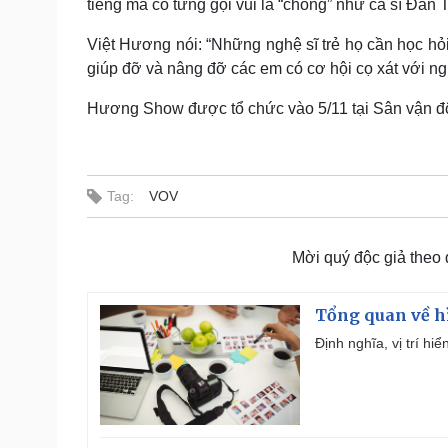
tiếng mà cô từng gọi vui là “chồng” như ca sĩ Đan 
Việt Hương nói: “Những nghệ sĩ trẻ họ cần học hỏi
giúp đỡ và nâng đỡ các em có cơ hội cọ xát với ng
Hương Show được tổ chức vào 5/11 tại Sân vận độ
Tag:
VOV
Mời quý độc giả theo
Tổng quan về h
Định nghĩa, vị trí hi