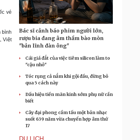
Doanh nghiệp 24h
Tin Công nghệ
Doanh nhân
Trải nghiệm
ếc vé
ì cộng đồng
Chuyển đổi số
Bác sĩ cảnh báo phim người lớn,
h bình
u lịch
Podcast
rượu bia đang âm thầm bào mòn
, Việt
Tư vấn
Câu chuyện thời sự
"bản lĩnh đàn ông"
Săn Tour
Đọc truyện đêm khuya
heck-in
Cửa sổ tình yêu
Cái giá đắt của việc tiêm silicon làm to
Kể chuyện cho bé
"cậu nhỏ"
Hạt giống tâm hồn
Tóc rụng cả nắm khi gội đầu, đừng bỏ
qua 5 cách này
Dấu hiệu tiền mãn kinh sớm phụ nữ cần
biết
Cây đại phong cầm tấu một bản nhạc
suốt 639 năm vừa chuyển hợp âm thứ
17
DU LỊCH