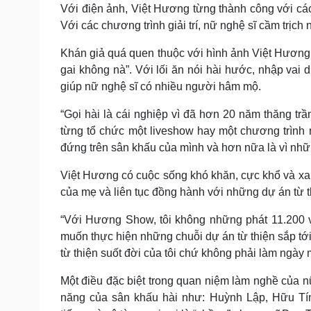
Với điện ảnh, Việt Hương từng thành công với c
Với các chương trình giải trí, nữ nghệ sĩ cầm trịc
Khán giả quá quen thuộc với hình ảnh Việt Hương g
gai không nà”. Với lối ăn nói hài hước, nhập vai d
giúp nữ nghệ sĩ có nhiều người hâm mộ.
“Gọi hài là cái nghiệp vì đã hơn 20 năm thăng tr
từng tổ chức một liveshow hay một chương trình 
đứng trên sân khấu của mình và hơn nữa là vì nhữn
Việt Hương có cuộc sống khó khăn, cực khổ và xa 
của mẹ và liên tục đồng hành với những dự án từ t
“Với Hương Show, tôi không những phát 11.200 v
muốn thực hiện những chuỗi dự án từ thiện sắp tới
từ thiện suốt đời của tôi chứ không phải làm ngày m
Một điều đặc biệt trong quan niệm làm nghề của nữ
năng của sân khấu hài như: Huỳnh Lập, Hữu Tín