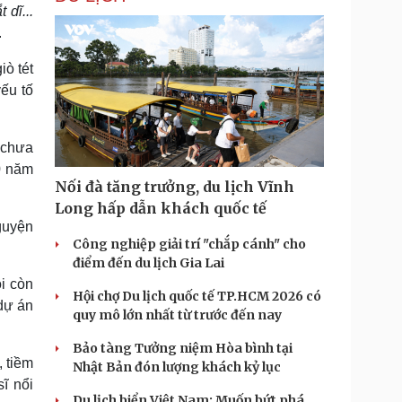
 dĩ...
.
iò tét
yếu tố
 chưa
0 năm
Nối đà tăng trưởng, du lịch Vĩnh
Long hấp dẫn khách quốc tế
guyện
Công nghiệp giải trí "chắp cánh" cho
điểm đến du lịch Gia Lai
i còn
Hội chợ Du lịch quốc tế TP.HCM 2026 có
 dự án
quy mô lớn nhất từ trước đến nay
Bảo tàng Tưởng niệm Hòa bình tại
, tiềm
Nhật Bản đón lượng khách kỷ lục
ĩ nổi
Du lịch biển Việt Nam: Muốn bứt phá