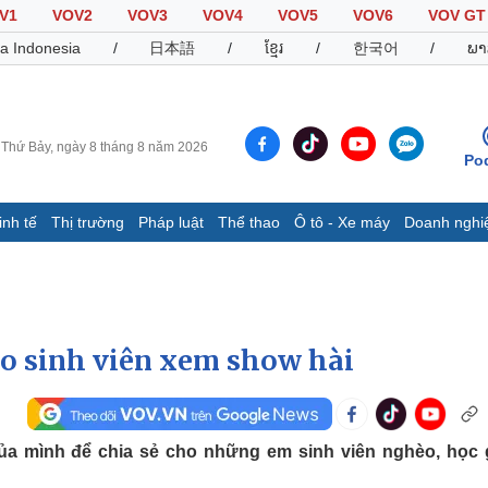
V1
VOV2
VOV3
VOV4
VOV5
VOV6
VOV GT
a Indonesia
/
日本語
/
ខ្មែរ
/
한국어
/
ພາ
Thứ Bảy, ngày 8 tháng 8 năm 2026
Po
inh tế
Thị trường
Pháp luật
Thể thao
Ô tô - Xe máy
Doanh nghi
Thế giới
Multimedia
K
Quan sát
Video
B
Cuộc sống đó đây
Ảnh
K
Hồ sơ
E-Magazine
cho sinh viên xem show hài
Infographic
Thể thao
Ô tô - Xe máy
D
ủa mình để chia sẻ cho những em sinh viên nghèo, học g
Bóng đá
Ô tô
T