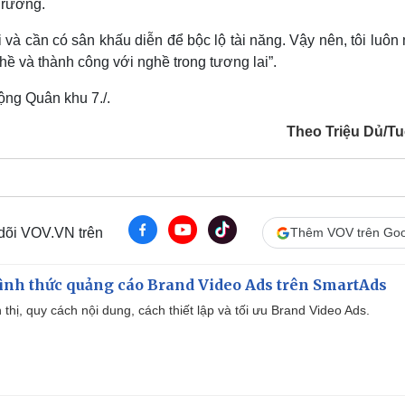
Trường.
 và cần có sân khấu diễn để bộc lộ tài năng. Vậy nên, tôi luô
hề và thành công với nghề trong tương lai”.
ng Quân khu 7./.
Theo Triệu Dủ/Tuổ
 dõi VOV.VN trên
Thêm VOV trên Goo
ình thức quảng cáo Brand Video Ads trên SmartAds
ển thị, quy cách nội dung, cách thiết lập và tối ưu Brand Video Ads.