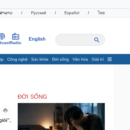
ສາລາວ
/
Русский
/
Español
/
ไทย
English
dcast
Radio
ệp
Công nghệ
Sức khỏe
Đời sống
Văn hóa
Giải trí
inh tế
Thị trường
ất động sản
Giá vàng
hởi nghiệp
Tiêu dùng
Tỷ giá
ĐỜI SỐNG
Chứng khoán
Giá cà phê
oanh nghiệp
Công nghệ
iỏi”,
hông tin doanh nghiệp
Sành điệu