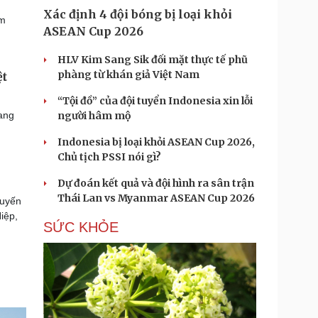
Xác định 4 đội bóng bị loại khỏi
ăm
ASEAN Cup 2026
HLV Kim Sang Sik đối mặt thực tế phũ
phàng từ khán giả Việt Nam
ệt
“Tội đồ” của đội tuyển Indonesia xin lỗi
người hâm mộ
ang
Indonesia bị loại khỏi ASEAN Cup 2026,
Chủ tịch PSSI nói gì?
Dự đoán kết quả và đội hình ra sân trận
Thái Lan vs Myanmar ASEAN Cup 2026
huyến
iệp,
SỨC KHỎE