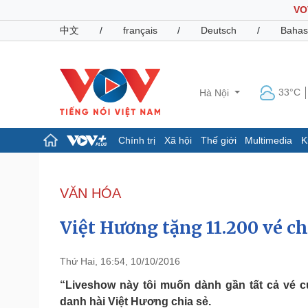
VO
中文
/
français
/
Deutsch
/
Bahas
33°C
Hà Nội
Chính trị
Xã hội
Thế giới
Multimedia
K
Chính trị
Xã hội
Đảng
Tin 24h
VĂN HÓA
Tổ chức nhân sự
Dự báo thời tiết
Quốc hội
Giáo dục
​Việt Hương tặng 11.200 vé 
Nhận diện sự thật
Dấu ấn VOV
Việc làm
Biển đảo
Thứ Hai, 16:54, 10/10/2016
Pháp luật
Quân sự - Quốc phòng
“Liveshow này tôi muốn dành gần tất cả vé c
danh hài Việt Hương chia sẻ.
Vụ án
Vũ khí