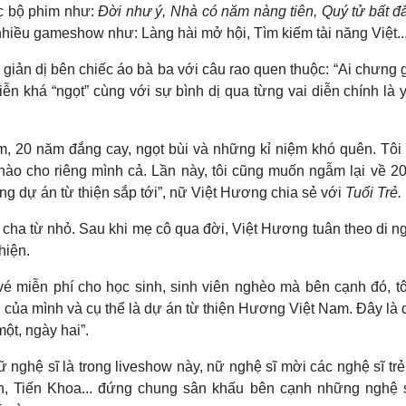
ác bộ phim như:
Đời như ý,
Nhà có năm nàng tiên, Quý tử bất đắt
h nhiều gameshow như: Làng hài mở hội, Tìm kiếm tài năng Việt..
iản dị bên chiếc áo bà ba với câu rao quen thuộc: “Ai chưng g
iễn khá “ngọt” cùng với sự bình dị qua từng vai diễn chính là 
ầm, 20 năm đắng cay, ngọt bùi và những kỉ niệm khó quên. Tôi
nào cho riêng mình cả. Lần này, tôi cũng muốn ngẫm lại về 2
g dự án từ thiện sắp tới”, nữ Việt Hương chia sẻ với
Tuổi Trẻ.
cha từ nhỏ. Sau khi mẹ cô qua đời, Việt Hương tuân theo di n
hiện.
é miễn phí cho học sinh, sinh viên nghèo mà bên cạnh đó, tô
 của mình và cụ thể là dự án từ thiện Hương Việt Nam. Đây là
ột, ngày hai”.
 nghệ sĩ là trong liveshow này, nữ nghệ sĩ mời các nghệ sĩ trẻ
, Tiến Khoa... đứng chung sân khấu bên cạnh những nghệ s