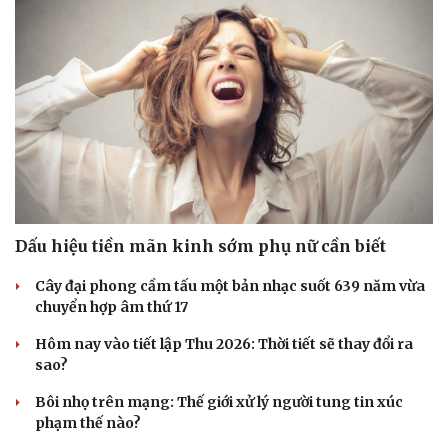
Dấu hiệu tiền mãn kinh sớm phụ nữ cần biết
Pháp luật
Quân sự - Quốc phòng
Cây đại phong cầm tấu một bản nhạc suốt 639 năm vừa
Vụ án
Vũ khí
chuyển hợp âm thứ 17
Tin nóng
Việt Nam
Tư vấn luật
Phân tích
Hôm nay vào tiết lập Thu 2026: Thời tiết sẽ thay đổi ra
sao?
Bôi nhọ trên mạng: Thế giới xử lý người tung tin xúc
phạm thế nào?