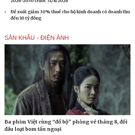
2026-2030 trước 31/8/2026
Kể chuyện cho bé
Hạt giống tâm hồn
Đề xuất giảm 30% thuế cho hộ kinh doanh có doanh thu
đến 10 tỷ đồng
SÂN KHẤU - ĐIỆN ẢNH
Ba phim Việt cùng “đổ bộ” phòng vé tháng 8, đối
đầu loạt bom tấn ngoại