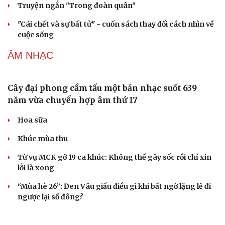
Cuốn sách giúp người bận rộn thoát khỏi vòng
xoáy kiệt sức
"Bẫy bản năng - Trực giác của bạn không đáng tin
đâu": Khi dữ liệu lên tiếng
Truyện ngắn: Khoảng lặng
Truyện ngắn "Trong đoàn quân"
"Cái chết và sự bất tử" - cuốn sách thay đổi cách nhìn về
cuộc sống
ÂM NHẠC