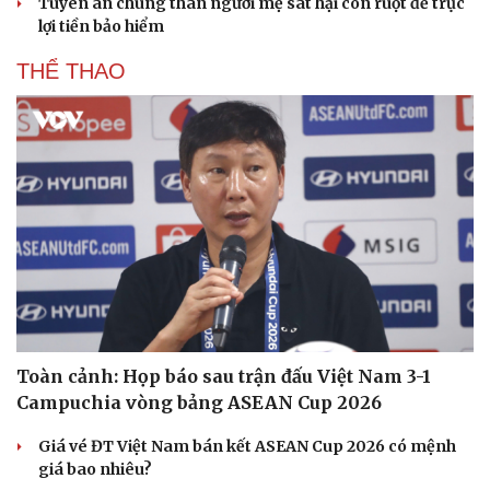
Tuyên án chung thân người mẹ sát hại con ruột để trục
lợi tiền bảo hiểm
THỂ THAO
Sức khỏe
Đời sống
Dinh dưỡng - món ngon
Nhà đẹp
Cây thuốc
Blog
Toàn cảnh: Họp báo sau trận đấu Việt Nam 3-1
Sản phụ khoa
Tình yêu - Gia đình
Campuchia vòng bảng ASEAN Cup 2026
Nhi khoa
Nam khoa
Giá vé ĐT Việt Nam bán kết ASEAN Cup 2026 có mệnh
Làm đẹp - giảm cân
giá bao nhiêu?
Phòng mạch online