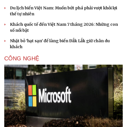
Du lịch biển Việt Nam: Muốn bứt phá phải vượt khỏi lợi
thế tự nhiên
Khách quốc tế đến Việt Nam 7 tháng 2026: Những con
số nổi bật
Nhặt bỏ 'hạt sạn' để làng biển Đắk Lắk giữ chân du
khách
CÔNG NGHỆ
Thể thao
Ô tô - Xe máy
Bóng đá
Ô tô
Lịch thi đấu bóng đá
Xe máy
Thế giới thể thao
Tư vấn
eSports
Hậu trường