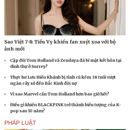
Sao Việt 7-8: Tiểu Vy khiến fan xuýt xoa với bộ
ảnh mới
Cặp đôi Tom Holland và Zendaya đã bí mật kết hôn tại
dinh thự ở Surrey?
Thực hư Lưu Hiểu Khánh bị tình cũ kém 38 tuổi vượt
Doanh nghiệp
Công nghệ
ngàn cây số đến Bắc Kinh đòi nợ
Thông tin doanh nghiệp
Sành điệu
Doanh nghiệp 24h
Tin Công nghệ
Vì sao Marvel cần Tom Holland hơn bao giờ hết?
Doanh nhân
Trải nghiệm
Điều gì khiến BLACKPINK trở thành biểu tượng của K-
Vì cộng đồng
Chuyển đổi số
pop sau 10 năm?
PHÁP LUẬT