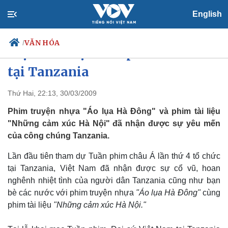
English
VĂN HÓA
/
Việt Nam dự Tuần phim châu Á
tại Tanzania
Thứ Hai, 22:13, 30/03/2009
Chính trị
Xã hội
Đảng
Tin 24h
Phim truyện nhựa "Áo lụa Hà Đông" và phim tài liệu
Tổ chức nhân sự
Dự báo thời tiết
"Những cảm xúc Hà Nội" đã nhận được sự yêu mến
Quốc hội
Giáo dục
của công chúng Tanzania.
Nhận diện sự thật
Dấu ấn VOV
Việc làm
Lần đầu tiên tham dự Tuần phim châu Á lần thứ 4 tổ chức
Biển đảo
tại Tanzania, Việt Nam đã nhận được sự cổ vũ, hoan
nghênh nhiệt tình của người dân Tanzania cũng như bạn
bè các nước với phim truyện nhựa
"Áo lụa Hà Đông"
cùng
phim tài liệu
"Những cảm xúc Hà Nội."