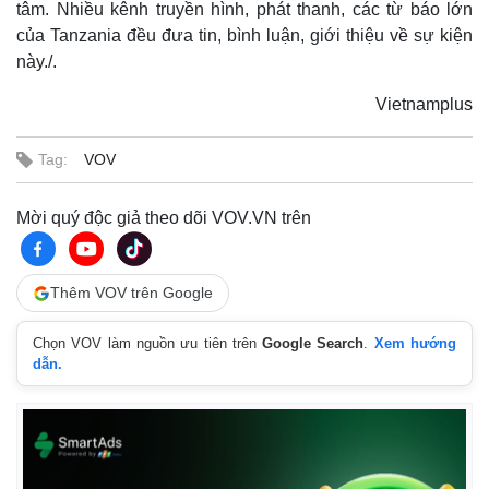
tâm. Nhiều kênh truyền hình, phát thanh, các từ báo lớn
của Tanzania đều đưa tin, bình luận, giới thiệu về sự kiện
này./.
Vietnamplus
Tag:
VOV
Mời quý độc giả theo dõi VOV.VN trên
Thế giới
Multimedia
Quan sát
Video
Thêm VOV trên Google
Cuộc sống đó đây
Ảnh
Hồ sơ
E-Magazine
Chọn VOV làm nguồn ưu tiên trên
Google Search
.
Xem hướng
Infographic
dẫn.