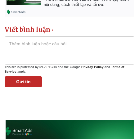
nội dung, cách thiết lập và tối ưu.
Viết bình luận
This site is protected by reCAPTCHA and the Google
Privacy Policy
and
Terms of
Service
apply.
Kinh tế
Thị trường
Gửi tin
Bất động sản
Giá vàng
Khởi nghiệp
Tiêu dùng
Tỷ giá
Chứng khoán
Giá cà phê