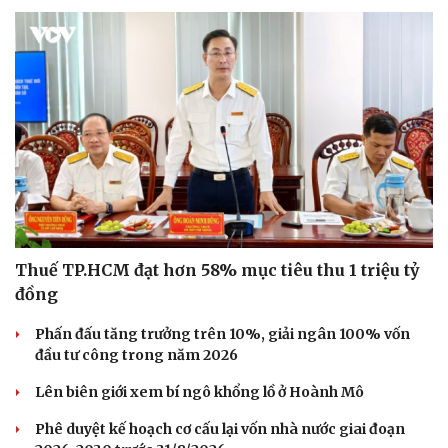
Thuế TP.HCM đạt hơn 58% mục tiêu thu 1 triệu tỷ
đồng
Phấn đấu tăng trưởng trên 10%, giải ngân 100% vốn
đầu tư công trong năm 2026
Du lịch
Podcast
Lên biên giới xem bí ngô khổng lồ ở Hoành Mô
Tư vấn
Câu chuyện thời sự
Săn Tour
Đọc truyện đêm khuya
Phê duyệt kế hoạch cơ cấu lại vốn nhà nước giai đoạn
check-in
Cửa sổ tình yêu