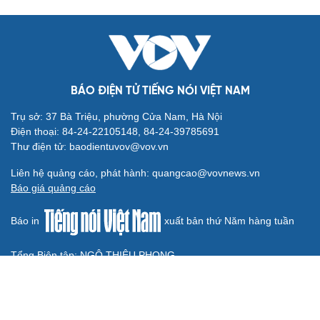
Cây đại phong cầm tấu một bản nhạc suốt 639
năm vừa chuyển hợp âm thứ 17
Hoa sữa
Khúc mùa thu
Từ vụ MCK gỡ 19 ca khúc: Không thể gây sốc rồi chỉ xin
lỗi là xong
“Mùa hè 26”: Đen Vâu giấu điều gì khi bất ngờ lặng lẽ đi
ngược lại số đông?