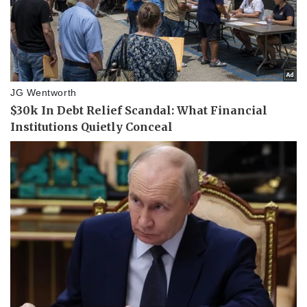
Pháp luật
Quân sự - Quốc phòng
Vụ án
Vũ khí
Tin nóng
Việt Nam
Tư vấn luật
Phân tích