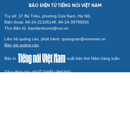
Từ vụ MCK gỡ 19 ca khúc: Không thể gây sốc rồi chỉ xin
lỗi là xong
BÁO ĐIỆN TỬ TIẾNG NÓI VIỆT NAM
Trụ sở: 37 Bà Triệu, phường Cửa Nam, Hà Nội
Điện thoại: 84-24-22105148, 84-24-39785691
Thư điện tử: baodientuvov@vov.vn
Liên hệ quảng cáo, phát hành: quangcao@vovnews.vn
Báo giá quảng cáo
Báo in
xuất bản thứ Năm hàng tuần