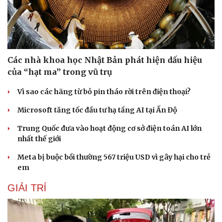
Các nhà khoa học Nhật Bản phát hiện dấu hiệu
của “hạt ma” trong vũ trụ
Vì sao các hãng từ bỏ pin tháo rời trên điện thoại?
Sức khỏe
Đời sống
Microsoft tăng tốc đầu tư hạ tầng AI tại Ấn Độ
Dinh dưỡng - món ngon
Nhà đẹp
Trung Quốc đưa vào hoạt động cơ sở điện toán AI lớn
Cây thuốc
Blog
nhất thế giới
Sản phụ khoa
Tình yêu - Gia đình
Nhi khoa
Meta bị buộc bồi thường 567 triệu USD vì gây hại cho trẻ
Nam khoa
em
Làm đẹp - giảm cân
Phòng mạch online
GIẢI TRÍ
Ăn sạch sống khỏe