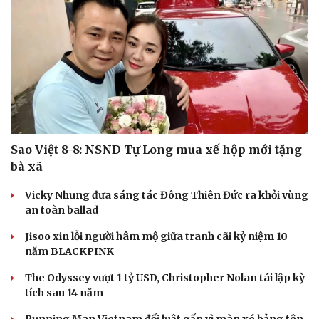
Sao Việt 8-8: NSND Tự Long mua xế hộp mới tặng
bà xã
Vicky Nhung đưa sáng tác Đông Thiên Đức ra khỏi vùng
an toàn ballad
Jisoo xin lỗi người hâm mộ giữa tranh cãi kỷ niệm 10
năm BLACKPINK
The Odyssey vượt 1 tỷ USD, Christopher Nolan tái lập kỳ
tích sau 14 năm