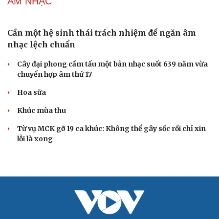
"Bẫy bản năng - Trực giác của bạn không đáng tin
đâu": Khi dữ liệu lên tiếng
Truyện ngắn: Khoảng lặng
Truyện ngắn "Trong đoàn quân"
"Cái chết và sự bất tử" - cuốn sách thay đổi cách nhìn về
cuộc sống
ÂM NHẠC
Cần một hệ sinh thái trách nhiệm để ngăn âm
nhạc lệch chuẩn
Cây đại phong cầm tấu một bản nhạc suốt 639 năm vừa
chuyển hợp âm thứ 17
Hoa sữa
Khúc mùa thu