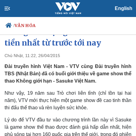
English
VĂN HÓA
/
VTV giới thiệu game show đắt
tiền nhất từ trước tới nay
Chủ Nhật, 11:22, 26/04/2015
Chính trị
Xã hội
Đảng
Tin 24h
Ðài truyền hình Việt Nam - VTV cùng Ðài truyền hình
Tổ chức nhân sự
Dự báo thời tiết
TBS (Nhật Bản) đã có buổi giới thiệu về game show thể
Quốc hội
Giáo dục
thao Không giới hạn - Sasuke Việt Nam.
Nhận diện sự thật
Dấu ấn VOV
Việc làm
Như vậy, 19 năm sau Trò chơi liên tỉnh (chỉ tồn tại hai
Biển đảo
năm), VTV mới thực hiện một game show đề cao tinh thần
thi đấu thể thao và rèn luyện sức khỏe.
Lý do để VTV đầu tư vào chương trình lần này vì Sasuke
là game show thể thao được đánh giá hấp dẫn nhất, hiện
phủ sóng tại hơn 160 quốc gia trên thế giới, trong đó phiên