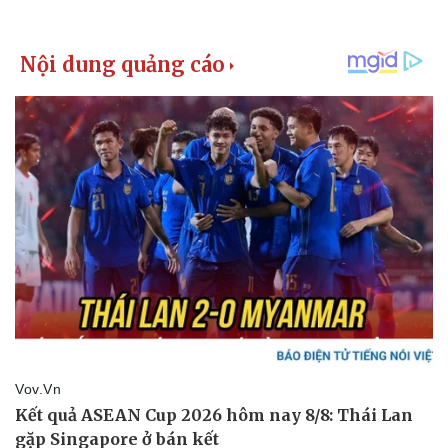
Kinh tế
Thị trường
Bất động sản
Giá vàng
Khởi nghiệp
Tiêu dùng
Tỷ giá
Chứng khoán
Giá cà phê