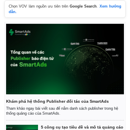
Thế giới
Multimedia
Chọn VOV làm nguồn ưu tiên trên
Google Search
.
Xem hướng
Quan sát
Video
dẫn.
Cuộc sống đó đây
Ảnh
Hồ sơ
E-Magazine
Infographic
Khám phá hệ thống Publisher đối tác của SmartAds
Tham khảo ngay bài viết sau để nắm danh sách publisher trong hệ
thống quảng cáo của SmartAds.
5 công cụ tạo tiêu đề và mô tả quảng cáo