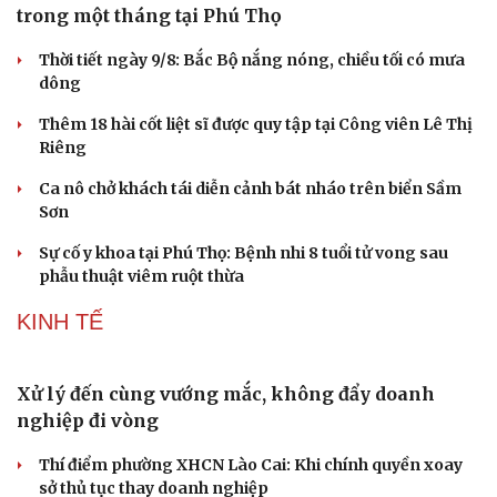
Một xe ô tô biển Hà Nội vi phạm tốc độ 21 lần
trong một tháng tại Phú Thọ
Thời tiết ngày 9/8: Bắc Bộ nắng nóng, chiều tối có mưa
dông
Thêm 18 hài cốt liệt sĩ được quy tập tại Công viên Lê Thị
Riêng
Ca nô chở khách tái diễn cảnh bát nháo trên biển Sầm
Sơn
Sự cố y khoa tại Phú Thọ: Bệnh nhi 8 tuổi tử vong sau