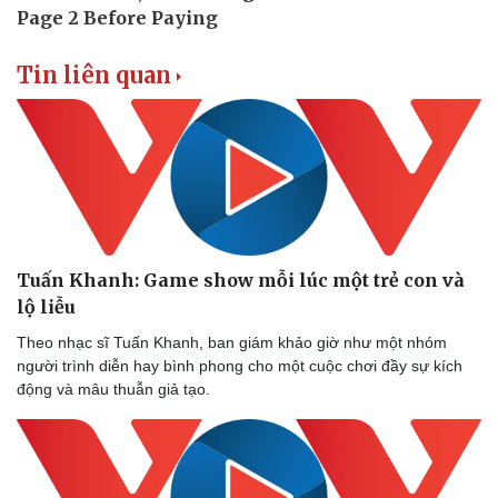
Tin liên quan
Thể thao
Ô tô - Xe máy
Bóng đá
Ô tô
Tuấn Khanh: Game show mỗi lúc một trẻ con và
Lịch thi đấu bóng đá
Xe máy
Thế giới thể thao
Tư vấn
lộ liễu
eSports
Theo nhạc sĩ Tuấn Khanh, ban giám khảo giờ như một nhóm
Hậu trường
người trình diễn hay bình phong cho một cuộc chơi đầy sự kích
động và mâu thuẫn giả tạo.