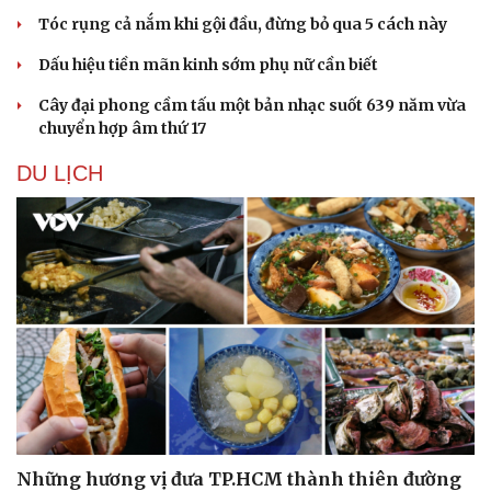
Tóc rụng cả nắm khi gội đầu, đừng bỏ qua 5 cách này
Thông tin doanh nghiệp
Sành điệu
Doanh nghiệp 24h
Tin Công nghệ
Dấu hiệu tiền mãn kinh sớm phụ nữ cần biết
Doanh nhân
Trải nghiệm
Vì cộng đồng
Chuyển đổi số
Cây đại phong cầm tấu một bản nhạc suốt 639 năm vừa
chuyển hợp âm thứ 17
DU LỊCH
Những hương vị đưa TP.HCM thành thiên đường