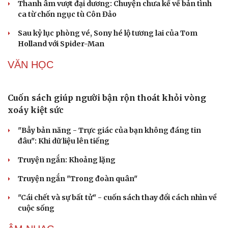
Phản ứng của Dwayne Johnson khi Moana bị giới
phê bình chê bai
Cải chính
The Odyssey vượt 1 tỷ USD, Christopher Nolan tái lập kỳ
tích sau 14 năm
Ba phim Việt cùng “đổ bộ” phòng vé tháng 8, đối đầu
loạt bom tấn ngoại
Thanh âm vượt đại dương: Chuyện chưa kể về bản tình
ca từ chốn ngục tù Côn Đảo
Sau kỷ lục phòng vé, Sony hé lộ tương lai của Tom
Holland với Spider-Man
VĂN HỌC
Cuốn sách giúp người bận rộn thoát khỏi vòng
xoáy kiệt sức