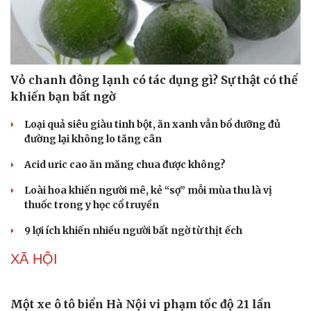
Vỏ chanh đông lạnh có tác dụng gì? Sự thật có thể
khiến bạn bất ngờ
Loại quả siêu giàu tinh bột, ăn xanh vẫn bổ dưỡng đủ
đường lại không lo tăng cân
Acid uric cao ăn măng chua được không?
Loài hoa khiến người mê, kẻ “sợ” mỗi mùa thu là vị
Du lịch
Podcast
thuốc trong y học cổ truyền
Tư vấn
Câu chuyện thời sự
9 lợi ích khiến nhiều người bất ngờ từ thịt ếch
Săn Tour
Đọc truyện đêm khuya
check-in
Cửa sổ tình yêu
XÃ HỘI
Kể chuyện cho bé
Hạt giống tâm hồn