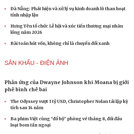
phẫu thuật viêm ruột thừa
KINH TẾ
Xử lý đến cùng vướng mắc, không đẩy doanh
nghiệp đi vòng
Thí điểm phường XHCN Lào Cai: Khi chính quyền xoay
sở thủ tục thay doanh nghiệp
Đà Nẵng: Phát hiện và xử lý vụ kinh doanh lô than hoạt
tính nhập lậu
Hưng Yên tổ chức Lễ hội và xúc tiến thương mại nhãn
lồng năm 2026
Bài toán hút vốn, không chỉ là chuyển đổi xanh
SÂN KHẤU - ĐIỆN ẢNH