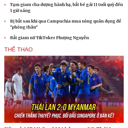
Tạm giam cha dượng hành hạ, bắt bé gái 11 tuổi quỳ đến
1 giờ sáng
Văn hóa
Giải trí
Bị bắt sau khi qua Campuchia mua súng quân dụng để
Sân khấu - Điện ảnh
Nghệ sĩ
"phòng thân"
Văn học
Thời trang
Bắt giam nữ TikToker Phượng Nguyễn
Âm nhạc
Sao Việt
Di sản
THỂ THAO