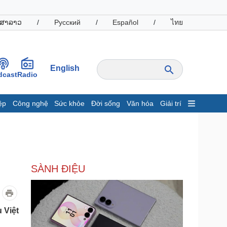
ສາລາວ
/
Русский
/
Español
/
ไทย
English
dcast
Radio
ệp
Công nghệ
Sức khỏe
Đời sống
Văn hóa
Giải trí
inh tế
Thị trường
ất động sản
Giá vàng
hởi nghiệp
Tiêu dùng
Tỷ giá
SÀNH ĐIỆU
Chứng khoán
Giá cà phê
oanh nghiệp
Công nghệ
 Việt
hông tin doanh nghiệp
Sành điệu