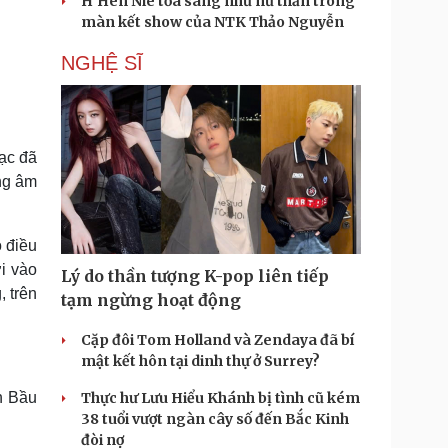
H'Hen Niê tỏa sáng như nữ thần trong
màn kết show của NTK Thảo Nguyễn
NGHỆ SĨ
ạc đã
ống âm
 điều
i vào
Lý do thần tượng K-pop liên tiếp
, trên
tạm ngừng hoạt động
Cặp đôi Tom Holland và Zendaya đã bí
mật kết hôn tại dinh thự ở Surrey?
n Bầu
Thực hư Lưu Hiểu Khánh bị tình cũ kém
38 tuổi vượt ngàn cây số đến Bắc Kinh
đòi nợ