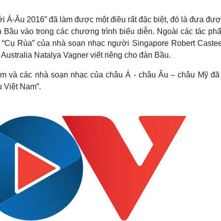
Lịch thi đấu bóng đá
Xe máy
Thế giới thể thao
Tư vấn
 Á-Âu 2016” đã làm được một điều rất đặc biệt, đó là đưa đượ
eSports
V
n Bầu vào trong các chương trình biểu diễn. Ngoài các tác ph
Hậu trường
ẩm “Cụ Rùa” của nhà soạn nhạc người Singapore Robert Castee
Văn hóa
Giải trí
D
Australia Natalya Vagner viết riêng cho đàn Bầu.
Sân khấu - Điện ảnh
Nghệ sĩ
Nam và các nhà soạn nhạc của châu Á - châu Âu – châu Mỹ đã
Văn học
Thời trang
u Việt Nam”.
Âm nhạc
Sao Việt
c
Di sản