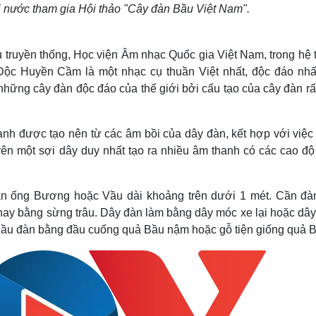
i nước tham gia Hội thảo "Cây đàn Bầu Việt Nam".
uyền thống, Học viện Âm nhạc Quốc gia Việt Nam, trong hệ 
Độc Huyền Cầm là một nhạc cụ thuần Việt nhất, độc đáo nhấ
những cây đàn độc đáo của thế giới bởi cấu tạo của cây đàn rấ
nh được tạo nên từ các âm bồi của dây đàn, kết hợp với việc
ên một sợi dây duy nhất tạo ra nhiều âm thanh có các cao độ
ạn ống Bương hoặc Vầu dài khoảng trên dưới 1 mét. Cần đà
hay bằng sừng trâu. Dây đàn làm bằng dây móc xe lại hoặc dây
 Bầu đàn bằng đầu cuống quả Bầu nậm hoặc gỗ tiện giống quả 