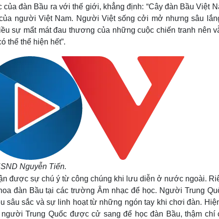
ủa đàn Bầu ra với thế giới, khẳng định: “Cây đàn Bầu Việt N
 của người Việt Nam. Người Việt sống cởi mở nhưng sâu lắng
nhiều sự mẩt mát đau thương của những cuộc chiến tranh nên v
 thể thể hiện hết”.
SND Nguyễn Tiến.
n được sự chú ý từ công chúng khi lưu diễn ở nước ngoài. Ri
khoa đàn Bầu tại các trường Âm nhạc để học. Người Trung Quố
 sâu sắc và sự linh hoạt từ những ngón tay khi chơi đàn. Hiện
 người Trung Quốc được cử sang để học đàn Bầu, thậm chí 