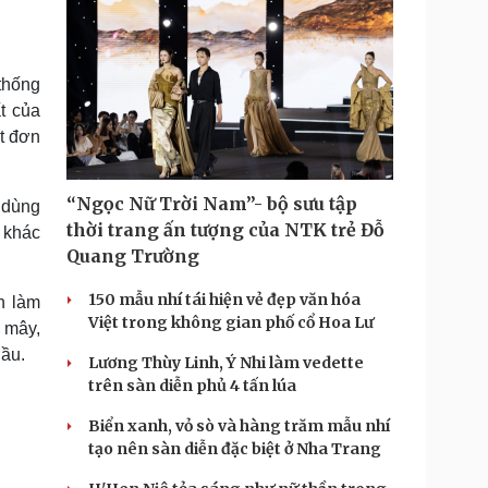
thống
t của
t đơn
“Ngọc Nữ Trời Nam”- bộ sưu tập
 dùng
thời trang ấn tượng của NTK trẻ Đỗ
 khác
Quang Trường
150 mẫu nhí tái hiện vẻ đẹp văn hóa
n làm
Việt trong không gian phố cổ Hoa Lư
 mây,
Bầu.
Lương Thùy Linh, Ý Nhi làm vedette
trên sàn diễn phủ 4 tấn lúa
Biển xanh, vỏ sò và hàng trăm mẫu nhí
tạo nên sàn diễn đặc biệt ở Nha Trang