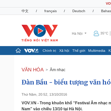
VO
中文
/
français
/
Deutsch
/
Bahas
35°C
Hà Nội
Chính trị
Xã hội
Thế giới
Multimedia
K
Chính trị
Xã hội
Đảng
Tin 24h
VĂN HÓA
Âm nhạc
Tổ chức nhân sự
Dự báo thời tiết
Quốc hội
Giáo dục
Đàn Bầu - biểu tượng văn h
Nhận diện sự thật
Dấu ấn VOV
Việc làm
Biển đảo
Thứ Năm, 20:52, 13/10/2016
Pháp luật
Quân sự - Quốc phòng
VOV.VN - Trong khuôn khổ “Festival Âm nhạc m
Vụ án
Vũ khí
Nam” vào chiều 13/10 tại Hà Nội.