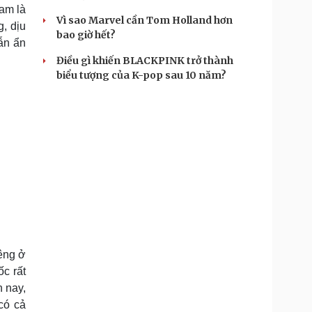
am là
Vì sao Marvel cần Tom Holland hơn
, dịu
bao giờ hết?
ẫn ẩn
Điều gì khiến BLACKPINK trở thành
biểu tượng của K-pop sau 10 năm?
êng ở
c rất
 nay,
có cả