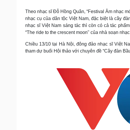
Tin nóng
Việt Nam
Tư vấn luật
Phân tích
Theo nhạc sĩ Đỗ Hồng Quân, “Festival Âm nhạc mới
nhạc cụ của dân tộc Việt Nam, đặc biệt là cây đà
nhạc sĩ Việt Nam sáng tác thì còn có cả tác ph
Sức khỏe
Đời sống
“The ride to the crescent moon" của nhà soạn nhạc 
Dinh dưỡng - món ngon
Nhà đẹp
Chiều 13/10 tại Hà Nội, đông đảo nhạc sĩ Việt 
Cây thuốc
Blog
tham dự buổi Hội thảo với chuyên đề “Cây đàn Bầ
Sản phụ khoa
Tình yêu - Gia đình
Nhi khoa
Nam khoa
Làm đẹp - giảm cân
Phòng mạch online
Ăn sạch sống khỏe
Cải chính