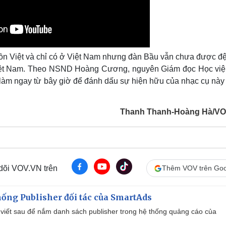
ồn Việt và chỉ có ở Việt Nam nhưng đàn Bầu vẫn chưa được đệ 
Việt Nam. Theo NSND Hoàng Cương, nguyên Giám đọc Học vi
 làm ngay từ bây giờ để đánh dấu sự hiện hữu của nhạc cụ này 
Thanh Thanh-Hoàng Hà/V
 dõi VOV.VN trên
Thêm VOV trên Goo
ống Publisher đối tác của SmartAds
viết sau để nắm danh sách publisher trong hệ thống quảng cáo của