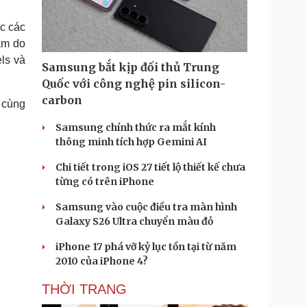
Doanh nghiệp 24h
Tin Công nghệ
Doanh nhân
Trải nghiệm
c các
ì cộng đồng
Chuyển đổi số
ẩm do
ls và
Samsung bắt kịp đối thủ Trung
u lịch
Podcast
Quốc với công nghệ pin silicon-
Tư vấn
Câu chuyện thời sự
carbon
 cùng
Săn Tour
Đọc truyện đêm khuya
heck-in
Cửa sổ tình yêu
Samsung chính thức ra mắt kính
Kể chuyện cho bé
thông minh tích hợp Gemini AI
Hạt giống tâm hồn
Chi tiết trong iOS 27 tiết lộ thiết kế chưa
từng có trên iPhone
Samsung vào cuộc điều tra màn hình
Galaxy S26 Ultra chuyển màu đỏ
iPhone 17 phá vỡ kỷ lục tồn tại từ năm
2010 của iPhone 4?
THỜI TRANG