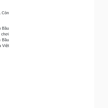
y. Còn
n Bầu
 chơi
n Bầu
 Việt