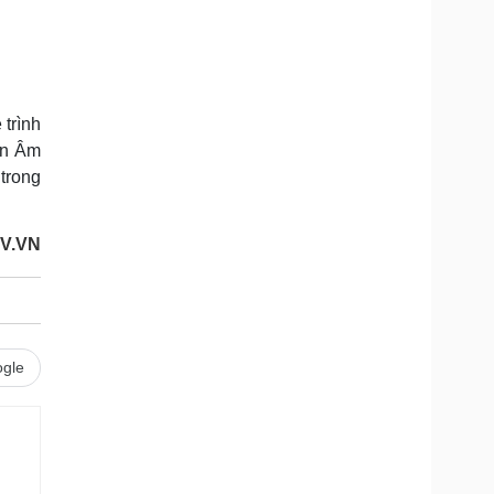
trình
ện Âm
trong
OV.VN
gle