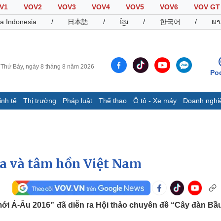
V1
VOV2
VOV3
VOV4
VOV5
VOV6
VOV GT
a Indonesia
/
日本語
/
ខ្មែរ
/
한국어
/
ພາ
Thứ Bảy, ngày 8 tháng 8 năm 2026
Po
inh tế
Thị trường
Pháp luật
Thể thao
Ô tô - Xe máy
Doanh nghi
Thế giới
Multimedia
K
Quan sát
Video
B
Cuộc sống đó đây
Ảnh
K
Hồ sơ
E-Magazine
óa và tâm hồn Việt Nam
Infographic
Thể thao
Ô tô - Xe máy
D
ới Á-Âu 2016” đã diễn ra Hội thảo chuyên đề “Cây đàn Bầu
Bóng đá
Ô tô
T