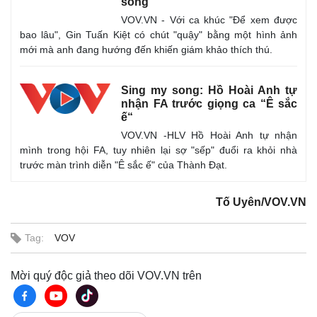
song
VOV.VN - Với ca khúc "Để xem được
bao lâu", Gin Tuấn Kiệt có chút "quậy" bằng một hình ảnh
mới mà anh đang hướng đến khiến giám khảo thích thú.
Sing my song: Hồ Hoài Anh tự
nhận FA trước giọng ca “Ê sắc
ế“
VOV.VN -HLV Hồ Hoài Anh tự nhận
mình trong hội FA, tuy nhiên lại sợ "sếp" đuổi ra khỏi nhà
trước màn trình diễn "Ê sắc ế" của Thành Đạt.
Tố Uyên/VOV.VN
Tag:
VOV
Mời quý độc giả theo dõi VOV.VN trên