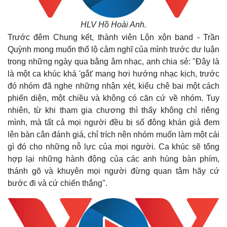
HLV Hồ Hoài Anh.
Trước đêm Chung kết, thành viên Lộn xộn band - Trần
Quỳnh mong muốn thổ lộ cảm nghĩ của mình trước dư luận
trong những ngày qua bằng âm nhạc, anh chia sẻ: "Đây là
là một ca khúc khá 'gắt' mang hơi hướng nhạc kịch, trước
đó nhóm đã nghe những nhận xét, kiểu chê bai một cách
Thế giới
Multimedia
phiến diện, một chiều và không có căn cứ về nhóm. Tuy
Quan sát
Video
nhiên, từ khi tham gia chương thì thấy không chỉ riêng
Cuộc sống đó đây
Ảnh
mình, mà tất cả mọi người đều bị số đông khán giả đem
Hồ sơ
E-Magazine
lên bàn cân đánh giá, chỉ trích nên nhóm muốn làm một cái
Infographic
gì đó cho những nỗ lực của mọi người. Ca khúc sẽ tổng
hợp lại những hành động của các anh hùng bàn phím,
thánh gõ và khuyên mọi người đừng quan tâm hãy cứ
bước đi và cứ chiến thắng".