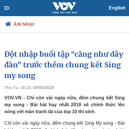
English
ÂM NHẠC
/
Đột nhập buổi tập “căng như dây
Chính trị
Xã hội
Đảng
Tin 24h
đàn” trước thềm chung kết Sing
Tổ chức nhân sự
Dự báo thời tiết
my song
Quốc hội
Giáo dục
Nhận diện sự thật
Dấu ấn VOV
Việc làm
Thứ Tư, 15:23, 09/05/2018
Biển đảo
VOV.VN - Chỉ còn vài ngày nữa, đêm chung kết Sing
my song - Bài hát hay nhất 2018 sẽ chính thức lên
sóng với màn tranh tài của top 10 thí sinh.
Chỉ còn vài ngày nữa, đêm chung kết Sing My song - Bài