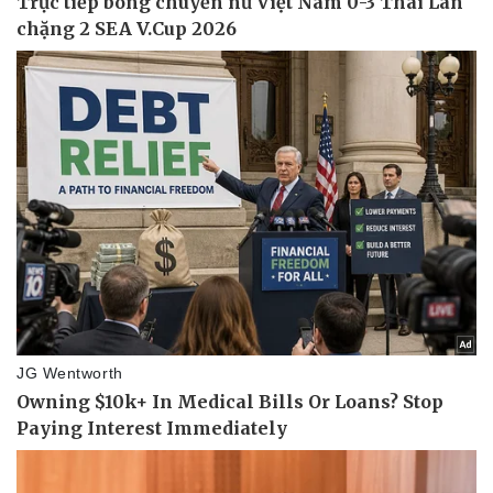
Pháp luật
Quân sự - Quốc phòng
Vụ án
Vũ khí
Tin nóng
Việt Nam
Tư vấn luật
Phân tích