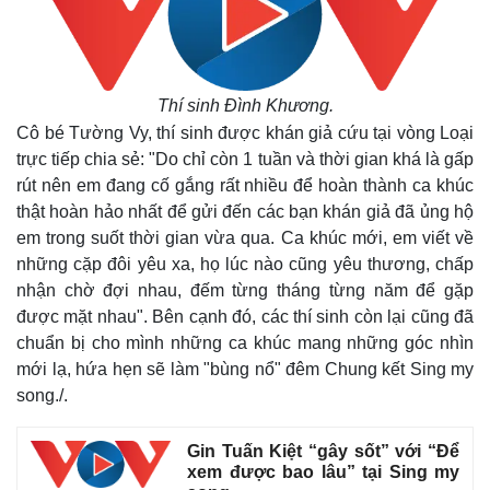
Thí sinh Đình Khương.
Cô bé Tường Vy, thí sinh được khán giả cứu tại vòng Loại
trực tiếp chia sẻ: "Do chỉ còn 1 tuần và thời gian khá là gấp
rút nên em đang cố gắng rất nhiều để hoàn thành ca khúc
thật hoàn hảo nhất để gửi đến các bạn khán giả đã ủng hộ
em trong suốt thời gian vừa qua. Ca khúc mới, em viết về
những cặp đôi yêu xa, họ lúc nào cũng yêu thương, chấp
nhận chờ đợi nhau, đếm từng tháng từng năm để gặp
được mặt nhau". Bên cạnh đó, các thí sinh còn lại cũng đã
chuẩn bị cho mình những ca khúc mang những góc nhìn
mới lạ, hứa hẹn sẽ làm "bùng nổ" đêm Chung kết Sing my
song./.
Gin Tuấn Kiệt “gây sốt” với “Để
xem được bao lâu” tại Sing my