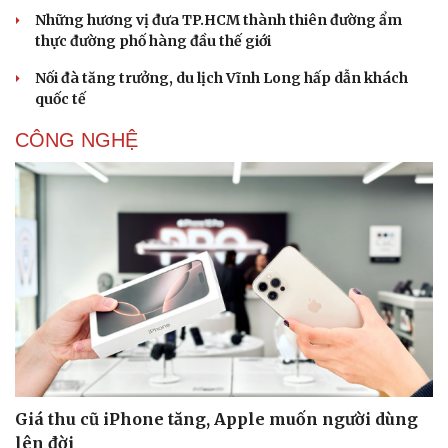
Sản phụ khoa
Tình yêu - Gia đình
Những hương vị đưa TP.HCM thành thiên đường ẩm
Nhi khoa
thực đường phố hàng đầu thế giới
Nam khoa
Làm đẹp - giảm cân
Nối đà tăng trưởng, du lịch Vĩnh Long hấp dẫn khách
Phòng mạch online
quốc tế
Ăn sạch sống khỏe
CÔNG NGHỆ
Giá thu cũ iPhone tăng, Apple muốn người dùng
lên đời