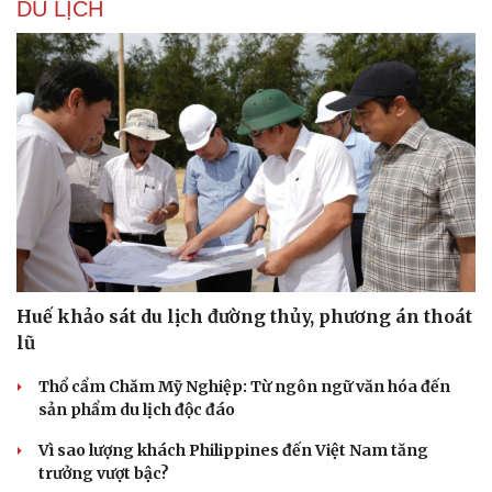
DU LỊCH
Huế khảo sát du lịch đường thủy, phương án thoát
lũ
Thổ cẩm Chăm Mỹ Nghiệp: Từ ngôn ngữ văn hóa đến
sản phẩm du lịch độc đáo
Sức khỏe
Đời sống
Vì sao lượng khách Philippines đến Việt Nam tăng
Dinh dưỡng - món ngon
Nhà đẹp
trưởng vượt bậc?
Cây thuốc
Blog