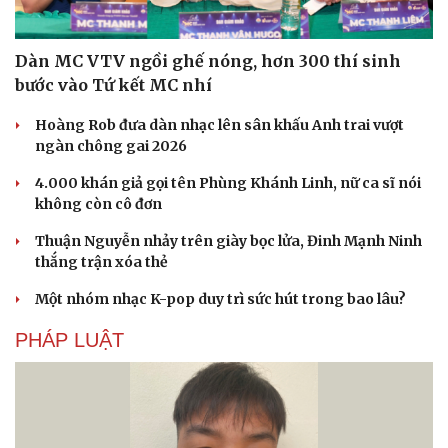
Dàn MC VTV ngồi ghế nóng, hơn 300 thí sinh
bước vào Tứ kết MC nhí
Hoàng Rob đưa dàn nhạc lên sân khấu Anh trai vượt
ngàn chông gai 2026
4.000 khán giả gọi tên Phùng Khánh Linh, nữ ca sĩ nói
không còn cô đơn
Thuận Nguyễn nhảy trên giày bọc lửa, Đinh Mạnh Ninh
thắng trận xóa thẻ
Một nhóm nhạc K-pop duy trì sức hút trong bao lâu?
PHÁP LUẬT
Văn hóa
Giải trí
Sân khấu - Điện ảnh
Nghệ sĩ