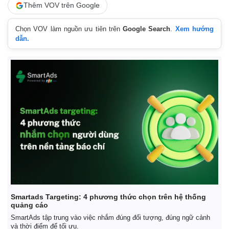
Thêm VOV trên Google
Chọn VOV làm nguồn ưu tiên trên
Google Search
.
Xem hướng
dẫn.
Kinh tế
Thị trường
Bất động sản
Giá vàng
Khởi nghiệp
Tiêu dùng
Tỷ giá
Chứng khoán
Giá cà phê
Smartads Targeting: 4 phương thức chọn trên hệ thống
quảng cáo
SmartAds tập trung vào việc nhắm đúng đối tượng, đúng ngữ cảnh
và thời điểm để tối ưu.