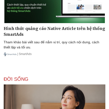
Thông tin doanh nghiệp
Sành điệu
Doanh nghiệp 24h
Tin Công nghệ
Doanh nhân
Trải nghiệm
Vì cộng đồng
Chuyển đổi số
Hình thức quảng cáo Native Article trên hệ thống
SmartAds
Tham khảo bài viết sau để nắm vị trí, quy cách nội dung, cách
thiết lập và tối ưu.
| SmartAds
ĐỜI SỐNG