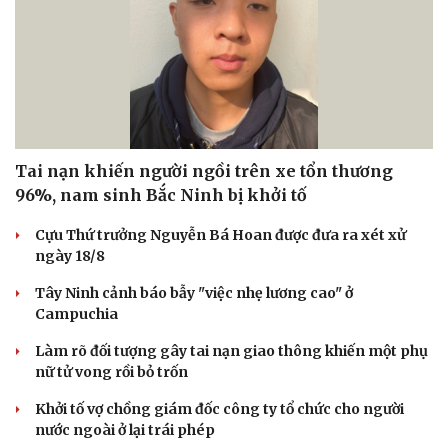
Văn học
Thời trang
Âm nhạc
Sao Việt
Di sản
Tai nạn khiến người ngồi trên xe tổn thương
96%, nam sinh Bắc Ninh bị khởi tố
Cựu Thứ trưởng Nguyễn Bá Hoan được đưa ra xét xử
ngày 18/8
Tây Ninh cảnh báo bẫy "việc nhẹ lương cao" ở
Campuchia
Làm rõ đối tượng gây tai nạn giao thông khiến một phụ
nữ tử vong rồi bỏ trốn
Khởi tố vợ chồng giám đốc công ty tổ chức cho người
nước ngoài ở lại trái phép