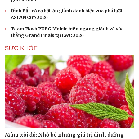
Đình Bắc có cơ hội lớn giành danh hiệu vua phá lưới
ASEAN Cup 2026
Team Flash PUBG Mobile hiên ngang giành vé vào
thẳng Grand Finals tại EWC 2026
SỨC KHỎE
Du lịch
Podcast
Tư vấn
Câu chuyện thời sự
Săn Tour
Đọc truyện đêm khuya
Mâm xôi đỏ: Nhỏ bé nhưng giá trị dinh dưỡng
check-in
Cửa sổ tình yêu