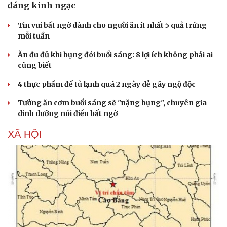
Kể chuyện cho bé
đáng kinh ngạc
Hạt giống tâm hồn
Tin vui bất ngờ dành cho người ăn ít nhất 5 quả trứng
mỗi tuần
Ăn đu đủ khi bụng đói buổi sáng: 8 lợi ích không phải ai
cũng biết
4 thực phẩm để tủ lạnh quá 2 ngày dễ gây ngộ độc
Tưởng ăn cơm buổi sáng sẽ "nặng bụng", chuyên gia
dinh dưỡng nói điều bất ngờ
XÃ HỘI