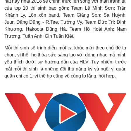
hát hay nhất 2018 sẽ chính thức lên sóng với màn tranh tài
của top 10 thí sinh bao gồm: Team Lê Minh Sơn: Trần
Khánh Ly, Lộn xộn band. Team Giáng Son: Sa Huỳnh,
Juun Đăng Dũng - R.Tee, Tường Vy. Team Đức Trí: Đình
Khương, Hakoota Dũng Hà. Team Hồ Hoài Anh: Nam
Trương, Tuấn Anh, Gin Tuấn Kiệt.
Mỗi thí sinh sẽ trình diễn một ca khúc mới theo chủ đề tự
chọn, vì thế họ thỏa sức sáng tạo với dòng nhạc mà mình
yêu thích dưới sự hướng dẫn của HLV. Tuy nhiên, trước
mắt mỗi thí sinh là những đối thủ nặng ký và ngôi vị quán
quân chỉ có 1, vì thế họ cũng vô cùng lo lắng, hồi hợp.