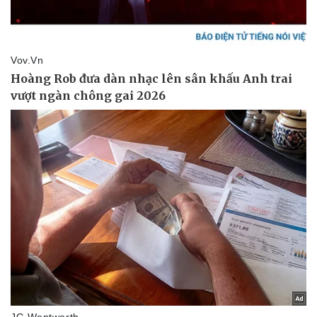
Thể thao
Ô tô - Xe máy
Bóng đá
Ô tô
Lịch thi đấu bóng đá
Xe máy
Thế giới thể thao
Tư vấn
eSports
Hậu trường