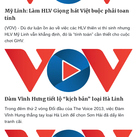
Doanh nghiệp
Công nghệ
Mỹ Linh: Làm HLV Giọng hát Việt buộc phải toan
Thông tin doanh nghiệp
Sành điệu
Doanh nghiệp 24h
Tin Công nghệ
tính
Doanh nhân
Trải nghiệm
(VOV) - Dù dư luận ồn ào về việc các HLV thiên vị thí sinh nhưng
Vì cộng đồng
Chuyển đổi số
HLV Mỹ Linh vẫn khẳng định, đó là “tính toán” cần thiết cho cuộc
chơi GHV.
Đàm Vĩnh Hưng tiết lộ “kịch bản” loại Hà Linh
Trong đêm thứ 2 vòng Đối đầu của The Voice 2013, việc Đàm
Vĩnh Hưng thẳng tay loại Hà Linh để chọn Sơn Hải đã dấy lên
tranh cãi.