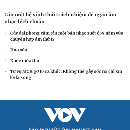
bình chê bai
The Odyssey vượt 1 tỷ USD, Christopher Nolan tái lập kỳ
tích sau 14 năm
VĂN HỌC
Cuốn sách lý giải vì sao nhiều người không thể
nghỉ ngơi dù đã kiệt sức
Cuốn sách giúp người bận rộn thoát khỏi vòng xoáy kiệt
sức
"Bẫy bản năng - Trực giác của bạn không đáng tin
đâu": Khi dữ liệu lên tiếng
Truyện ngắn: Khoảng lặng
Truyện ngắn "Trong đoàn quân"
ÂM NHẠC