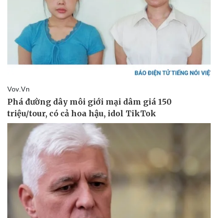
Pháp luật
Quân sự - Quốc phòng
Vụ án
Vũ khí
Tin nóng
Việt Nam
Tư vấn luật
Phân tích