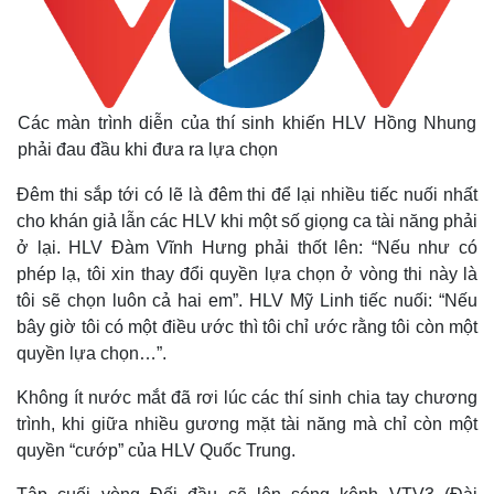
Các màn trình diễn của thí sinh khiến HLV Hồng Nhung
phải đau đầu khi đưa ra lựa chọn
Đêm thi sắp tới có lẽ là đêm thi để lại nhiều tiếc nuối nhất
cho khán giả lẫn các HLV khi một số giọng ca tài năng phải
ở lại. HLV Đàm Vĩnh Hưng phải thốt lên: “Nếu như có
phép lạ, tôi xin thay đổi quyền lựa chọn ở vòng thi này là
Thế giới
Multimedia
tôi sẽ chọn luôn cả hai em”. HLV Mỹ Linh tiếc nuối: “Nếu
bây giờ tôi có một điều ước thì tôi chỉ ước rằng tôi còn một
Quan sát
Video
Cuộc sống đó đây
Ảnh
quyền lựa chọn…”.
Hồ sơ
E-Magazine
Không ít nước mắt đã rơi lúc các thí sinh chia tay chương
Infographic
trình, khi giữa nhiều gương mặt tài năng mà chỉ còn một
quyền “cướp” của HLV Quốc Trung.