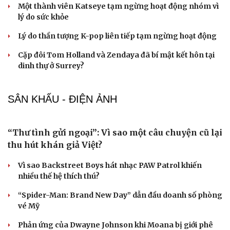
của NTK Thảo Nguyễn
NGHỆ SĨ
BIGBANG tái xuất kỷ niệm 20 năm thành lập, đĩa
đơn "BiiiG" có gì đặc biệt?
Michael B. Jordan và canh bạc lớn sau tượng vàng
Oscar