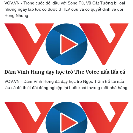
VOV.VN - Trong cuộc đối đầu với Song Tú, Vũ Cát Tường bị loại
nhưng ngay lập tức cô được 3 HLV cứu và cô quyết định về đội
Sức khỏe
Đời sống
Hồng Nhung.
Dinh dưỡng - món ngon
Nhà đẹp
Cây thuốc
Blog
Sản phụ khoa
Tình yêu - Gia đình
Nhi khoa
Nam khoa
Làm đẹp - giảm cân
Phòng mạch online
Ăn sạch sống khỏe
Đàm Vĩnh Hưng dạy học trò The Voice nấu lẩu cá
VOV.VN - Đàm Vĩnh Hưng đã dạy học trò Ngọc Trâm trổ tài nấu
lẩu cá để thiết đãi đồng nghiệp tại buổi khai trương một nhà hàng.