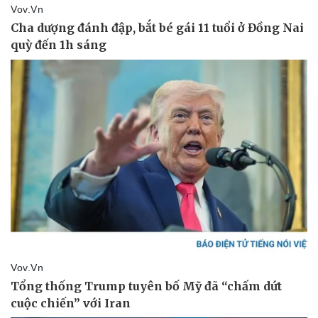
Thể thao
Ô tô - Xe máy
Bóng đá
Ô tô
Lịch thi đấu bóng đá
Xe máy