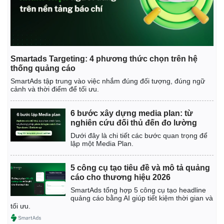
Smartads Targeting: 4 phương thức chọn trên hệ
thống quảng cáo
SmartAds tập trung vào việc nhắm đúng đối tượng, đúng ngữ
cảnh và thời điểm để tối ưu.
6 bước xây dựng media plan: từ
nghiên cứu đối thủ đến đo lường
Dưới đây là chi tiết các bước quan trọng để
lập một Media Plan.
Kinh tế
Thị trường
5 công cụ tạo tiêu đề và mô tả quảng
Bất động sản
Giá vàng
cáo cho thương hiệu 2026
Khởi nghiệp
Tiêu dùng
SmartAds tổng hợp 5 công cụ tạo headline
Tỷ giá
quảng cáo bằng AI giúp tiết kiệm thời gian và
Chứng khoán
tối ưu.
Giá cà phê