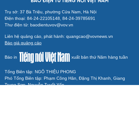
Cần một hệ sinh thái trách nhiệm để ngăn âm
nhạc lệch chuẩn
Cây đại phong cầm tấu một bản nhạc suốt 639 năm vừa
chuyển hợp âm thứ 17
Hoa sữa
Khúc mùa thu
Từ vụ MCK gỡ 19 ca khúc: Không thể gây sốc rồi chỉ xin
lỗi là xong
BÁO ĐIỆN TỬ TIẾNG NÓI VIỆT NAM