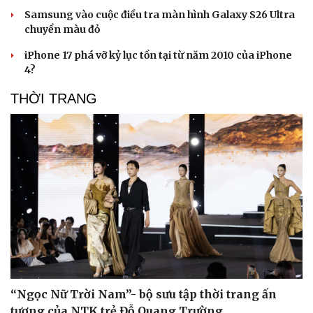
Samsung bắt kịp đối thủ Trung Quốc với công
nghệ pin silicon-carbon
Samsung chính thức ra mắt kính thông minh tích hợp
Gemini AI
Chi tiết trong iOS 27 tiết lộ thiết kế chưa từng có trên
iPhone
Samsung vào cuộc điều tra màn hình Galaxy S26 Ultra
chuyển màu đỏ
iPhone 17 phá vỡ kỷ lục tồn tại từ năm 2010 của iPhone
4?
THỜI TRANG