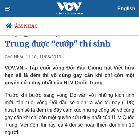
English
ÂM NHẠC
/
Giọng hát Việt: Chỉ còn Quốc
Trung được “cướp" thí sinh
Chủ Nhật, 11:10, 11/08/2013
Chính trị
Xã hội
Đảng
Tin 24h
VOV.VN - Tập cuối vòng Đối đầu Giọng hát Việt hứa
Tổ chức nhân sự
Dự báo thời tiết
hẹn sẽ là đêm thi vô cùng gay cấn khi chỉ còn một
Quốc hội
Giáo dục
quyền cứu duy nhất của HLV Quốc Trung.
Nhận diện sự thật
Dấu ấn VOV
Việc làm
Trước khi bước sang vòng Đo ván với những kịch tính
Biển đảo
mới, tập cuối vòng Đối đầu sẽ diễn ra vào tối nay (11/8)
hứa hẹn sẽ là đêm thi đầy cảm xúc nhưng cũng sẽ vô cùng
gay cấn khi chỉ còn một quyền cứu duy nhất của HLV Quốc
Trung. Với đêm thi này, cả 4 đội sẽ hoàn thiện đội hình 10
người.