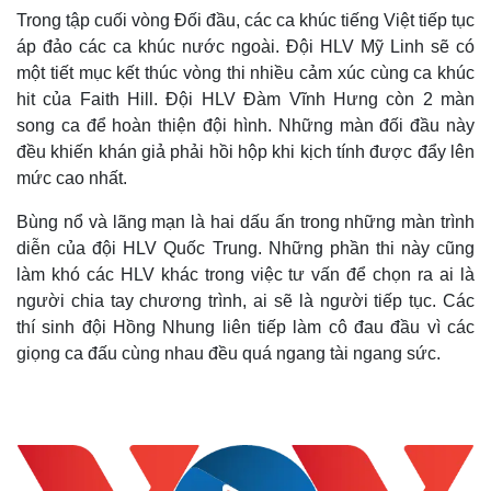
Trong tập cuối vòng Đối đầu, các ca khúc tiếng Việt tiếp tục
áp đảo các ca khúc nước ngoài. Đội HLV Mỹ Linh sẽ có
một tiết mục kết thúc vòng thi nhiều cảm xúc cùng ca khúc
hit của Faith Hill. Đội HLV Đàm Vĩnh Hưng còn 2 màn
song ca để hoàn thiện đội hình. Những màn đối đầu này
đều khiến khán giả phải hồi hộp khi kịch tính được đẩy lên
mức cao nhất.
Bùng nổ và lãng mạn là hai dấu ấn trong những màn trình
diễn của đội HLV Quốc Trung. Những phần thi này cũng
làm khó các HLV khác trong việc tư vấn để chọn ra ai là
người chia tay chương trình, ai sẽ là người tiếp tục. Các
thí sinh đội Hồng Nhung liên tiếp làm cô đau đầu vì các
giọng ca đấu cùng nhau đều quá ngang tài ngang sức.