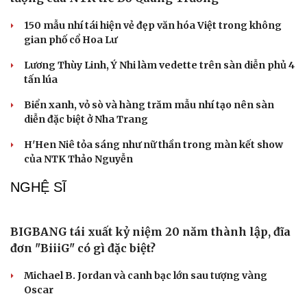
“Ngọc Nữ Trời Nam”- bộ sưu tập thời trang ấn
Du lịch
Podcast
tượng của NTK trẻ Đỗ Quang Trường
Tư vấn
Câu chuyện thời sự
Săn Tour
Đọc truyện đêm khuya
150 mẫu nhí tái hiện vẻ đẹp văn hóa Việt trong không
check-in
Cửa sổ tình yêu
gian phố cổ Hoa Lư
Kể chuyện cho bé
Lương Thùy Linh, Ý Nhi làm vedette trên sàn diễn phủ 4
Hạt giống tâm hồn
tấn lúa
Biển xanh, vỏ sò và hàng trăm mẫu nhí tạo nên sàn
diễn đặc biệt ở Nha Trang
H'Hen Niê tỏa sáng như nữ thần trong màn kết show