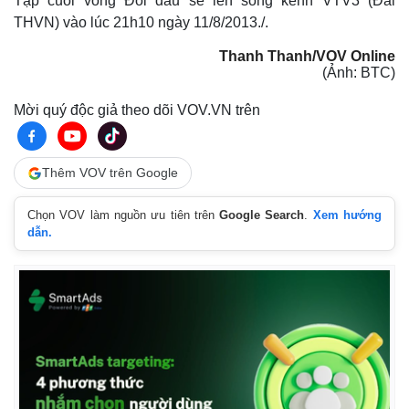
Tập cuối vòng Đối đầu sẽ lên sóng kênh VTV3 (Đài
THVN) vào lúc 21h10 ngày 11/8/2013./.
Thanh Thanh/VOV Online
(Ảnh: BTC)
Mời quý độc giả theo dõi VOV.VN trên
Thêm VOV trên Google
Chọn VOV làm nguồn ưu tiên trên
Google Search
.
Xem hướng
dẫn.