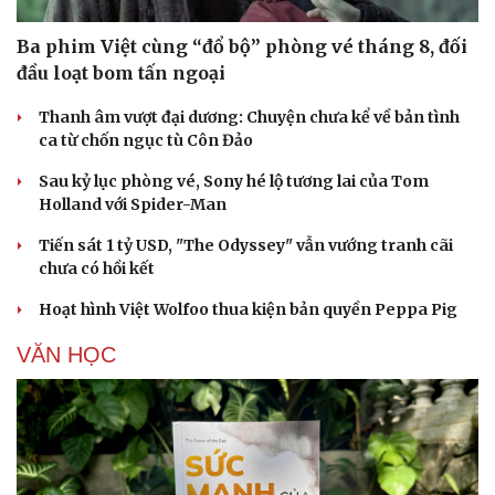
Ba phim Việt cùng “đổ bộ” phòng vé tháng 8, đối
đầu loạt bom tấn ngoại
Thanh âm vượt đại dương: Chuyện chưa kể về bản tình
ca từ chốn ngục tù Côn Đảo
Sau kỷ lục phòng vé, Sony hé lộ tương lai của Tom
Holland với Spider-Man
Tiến sát 1 tỷ USD, "The Odyssey" vẫn vướng tranh cãi
chưa có hồi kết
Hoạt hình Việt Wolfoo thua kiện bản quyền Peppa Pig
VĂN HỌC