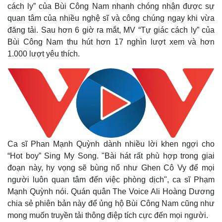
cách ly” của Bùi Công Nam nhanh chóng nhận được sự
quan tâm của nhiều nghệ sĩ và công chúng ngay khi vừa
đăng tải. Sau hơn 6 giờ ra mắt, MV “Tự giác cách ly” của
Bùi Công Nam thu hút hơn 17 nghìn lượt xem và hơn
1.000 lượt yêu thích.
Kinh tế
Thị trường
Ca sĩ Phan Mạnh Quỳnh dành nhiều lời khen ngợi cho
Bất động sản
Giá vàng
“Hot boy” Sing My Song. "Bài hát rất phù hợp trong giai
Khởi nghiệp
Tiêu dùng
đoạn này, hy vọng sẽ bùng nổ như Ghen Cô Vy để mọi
Tỷ giá
người luôn quan tâm đến việc phòng dịch", ca sĩ Phạm
Chứng khoán
Mạnh Quỳnh nói. Quán quân The Voice Ali Hoàng Dương
Giá cà phê
chia sẻ phiên bản này để ủng hộ Bùi Công Nam cũng như
mong muốn truyền tải thông điệp tích cực đến mọi người.