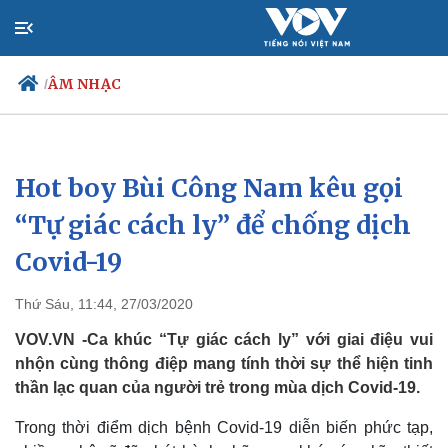
ÂM NHẠC
/
Hot boy Bùi Công Nam kêu gọi
Chính trị
Xã hội
Đảng
Tin 24h
“Tự giác cách ly” để chống dịch
Tổ chức nhân sự
Dự báo thời tiết
Covid-19
Quốc hội
Giáo dục
Nhận diện sự thật
Dấu ấn VOV
Việc làm
Thứ Sáu, 11:44, 27/03/2020
Biển đảo
VOV.VN -Ca khúc “Tự giác cách ly” với giai điệu vui
nhộn cùng thông điệp mang tính thời sự thể hiện tinh
thần lạc quan của người trẻ trong mùa dịch Covid-19.
Trong thời điểm dịch bệnh Covid-19 diễn biến phức tạp,