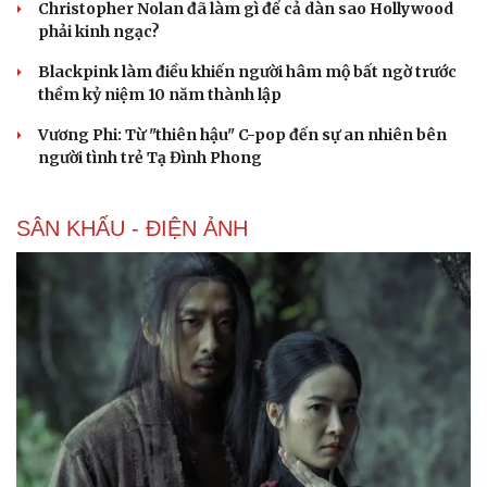
Christopher Nolan đã làm gì để cả dàn sao Hollywood
phải kinh ngạc?
Blackpink làm điều khiến người hâm mộ bất ngờ trước
Du lịch
Podcast
thềm kỷ niệm 10 năm thành lập
Tư vấn
Câu chuyện thời s
Săn Tour
Đọc truyện đêm kh
Vương Phi: Từ "thiên hậu" C-pop đến sự an nhiên bên
check-in
Cửa sổ tình yêu
người tình trẻ Tạ Đình Phong
Kể chuyện cho bé
Hạt giống tâm hồn
SÂN KHẤU - ĐIỆN ẢNH