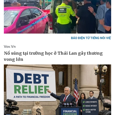
Doanh nghiệp
Công nghệ
Thông tin doanh nghiệp
Sành điệu
Doanh nghiệp 24h
Tin Công nghệ
Doanh nhân
Trải nghiệm
Vì cộng đồng
Chuyển đổi số