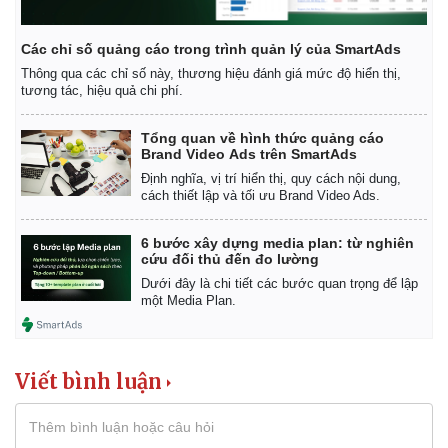
Các chỉ số quảng cáo trong trình quản lý của SmartAds
Thông qua các chỉ số này, thương hiệu đánh giá mức độ hiển thị,
tương tác, hiệu quả chi phí.
Pháp luật
Quân sự - Quốc p
Vụ án
Vũ khí
Tổng quan về hình thức quảng cáo
Tin nóng
Việt Nam
Brand Video Ads trên SmartAds
Tư vấn luật
Phân tích
Định nghĩa, vị trí hiển thị, quy cách nội dung,
cách thiết lập và tối ưu Brand Video Ads.
6 bước xây dựng media plan: từ nghiên
cứu đối thủ đến đo lường
Dưới đây là chi tiết các bước quan trọng để lập
một Media Plan.
Viết bình luận