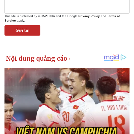
This site is protected by reCAPTCHA and the Google
Privacy Policy
and
Terms of
Service
apply.
Gửi tin