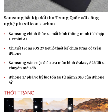
Samsung bắt kịp đối thủ Trung Quốc với công
nghệ pin silicon-carbon
Samsung chính thức ra mắt kính thông minh tích hợp
Gemini AI
Chi tiết trong iOS 27 tiết lộ thiết kế chưa từng có trên
iPhone
Samsung vào cuộc điều tra màn hình Galaxy S26 Ultra
chuyển màu đỏ
Văn hóa
Giải trí
Sân khấu - Điện ảnh
Nghệ sĩ
iPhone 17 phá vỡ kỷ lục tồn tại từ năm 2010 của iPhone
Văn học
Thời trang
4?
Âm nhạc
Sao Việt
Di sản
THỜI TRANG