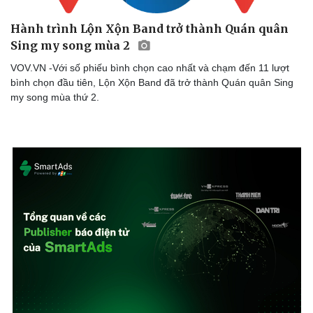
Sản phụ khoa
Tình yêu - Gia đìn
Nhi khoa
Hành trình Lộn Xộn Band trở thành Quán quân
Nam khoa
Sing my song mùa 2
Làm đẹp - giảm cân
Phòng mạch online
VOV.VN -Với số phiếu bình chọn cao nhất và chạm đến 11 lượt
Ăn sạch sống khỏe
bình chọn đầu tiên, Lộn Xộn Band đã trở thành Quán quân Sing
my song mùa thứ 2.