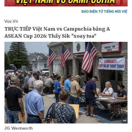
Thể thao
Ô tô - Xe máy
Bóng đá
Ô tô
Lịch thi đấu bóng đá
Xe máy
Thế giới thể thao
Tư vấn
eSports
Hậu trường