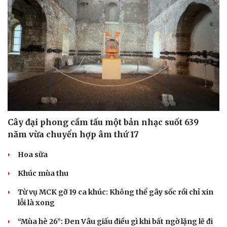
Cây đại phong cầm tấu một bản nhạc suốt 639
năm vừa chuyển hợp âm thứ 17
Hoa sữa
Khúc mùa thu
Từ vụ MCK gỡ 19 ca khúc: Không thể gây sốc rồi chỉ xin
lỗi là xong
“Mùa hè 26”: Đen Vâu giấu điều gì khi bất ngờ lặng lẽ đi