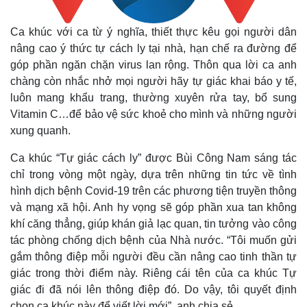
Thế giới
Multimedia
Ca khúc với ca từ ý nghĩa, thiết thực kêu gọi người dân
Quan sát
Video
nâng cao ý thức tự cách ly tại nhà, hạn chế ra đường để
Cuộc sống đó đây
Ảnh
góp phần ngăn chặn virus lan rộng. Thôn qua lời ca anh
Hồ sơ
E-Magazine
chàng còn nhắc nhở mọi người hãy tự giác khai báo y tế,
Infographic
luôn mang khẩu trang, thường xuyên rửa tay, bổ sung
Vitamin C…để bảo vệ sức khoẻ cho mình và những người
xung quanh.
Ca khúc “Tự giác cách ly” được Bùi Công Nam sáng tác
chỉ trong vòng một ngày, dựa trên những tin tức về tình
hình dịch bệnh Covid-19 trên các phương tiện truyền thông
và mạng xã hội. Anh hy vọng sẽ góp phần xua tan không
khí căng thẳng, giúp khán giả lạc quan, tin tưởng vào công
tác phòng chống dịch bệnh của Nhà nước. “Tôi muốn gửi
gắm thông điệp mỗi người đều cần nâng cao tinh thần tự
giác trong thời điểm này. Riêng cái tên của ca khúc Tự
giác đi đã nói lên thông điệp đó. Do vậy, tôi quyết định
chọn ca khúc này để viết lời mới”, anh chia sẻ.