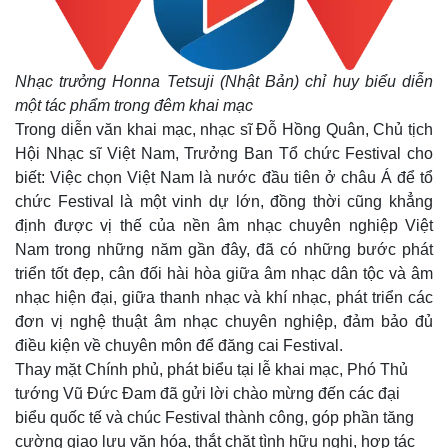
Nhạc trưởng Honna Tetsuji (Nhật Bản) chỉ huy biểu diễn
một tác phẩm trong đêm khai mạc
Trong diễn văn khai mạc, nhạc sĩ Đỗ Hồng Quân, Chủ tịch
Hội Nhạc sĩ Việt Nam, Trưởng Ban Tổ chức Festival cho
biết: Việc chọn Việt Nam là nước đầu tiên ở châu Á để tổ
Thế giới
Multimedia
chức Festival là một vinh dự lớn, đồng thời cũng khẳng
Quan sát
Video
định được vị thế của nền âm nhạc chuyên nghiệp Việt
Cuộc sống đó đây
Ảnh
Nam trong những năm gần đây, đã có những bước phát
Hồ sơ
E-Magazine
triển tốt đẹp, cân đối hài hòa giữa âm nhạc dân tộc và âm
Infographic
nhạc hiện đại, giữa thanh nhạc và khí nhạc, phát triển các
đơn vị nghệ thuật âm nhạc chuyên nghiệp, đảm bảo đủ
điều kiện về chuyên môn để đăng cai Festival.
Thay mặt Chính phủ, phát biểu tại lễ khai mạc, Phó Thủ
tướng Vũ Đức Đam đã gửi lời chào mừng đến các đại
biểu quốc tế và chúc Festival thành công, góp phần tăng
cường giao lưu văn hóa, thắt chặt tình hữu nghị, hợp tác