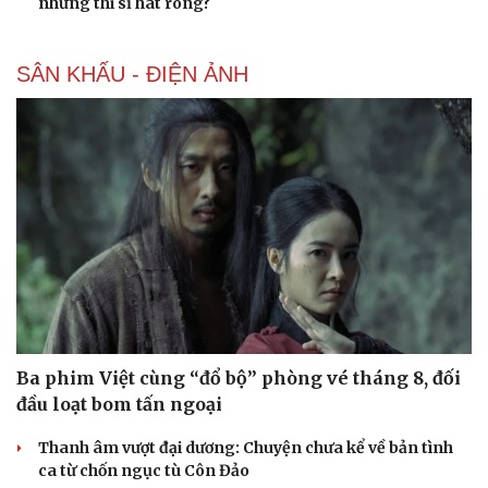
những thi sĩ hát rong?
SÂN KHẤU - ĐIỆN ẢNH
Ba phim Việt cùng “đổ bộ” phòng vé tháng 8, đối
đầu loạt bom tấn ngoại
Thanh âm vượt đại dương: Chuyện chưa kể về bản tình
ca từ chốn ngục tù Côn Đảo