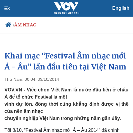
English
ÂM NHẠC
/
Khai mạc “Festival Âm nhạc mới
Chính trị
Xã hội
Đảng
Tin 24h
Á - Âu” lần đầu tiên tại Việt Nam
Tổ chức nhân sự
Dự báo thời tiết
Quốc hội
Giáo dục
Thứ Năm, 00:04, 09/10/2014
Nhận diện sự thật
Dấu ấn VOV
Việc làm
VOV.VN - Việc chọn Việt Nam là nước đầu tiên ở châu
Biển đảo
Á để tổ chức Festival là một
vinh dự lớn, đồng thời cũng khẳng định được vị thế
của nền âm nhạc
chuyên nghiệp Việt Nam trong những năm gần đây.
Tối 8/10, “Festival Âm nhạc mới Á – Âu 2014” đã chính