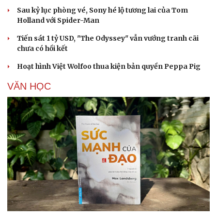
Sau kỷ lục phòng vé, Sony hé lộ tương lai của Tom
Holland với Spider-Man
Du lịch
Podcast
Tư vấn
Câu chuyện thời sự
Tiến sát 1 tỷ USD, "The Odyssey" vẫn vướng tranh cãi
Săn Tour
Đọc truyện đêm khuya
chưa có hồi kết
check-in
Cửa sổ tình yêu
Hoạt hình Việt Wolfoo thua kiện bản quyền Peppa Pig
Kể chuyện cho bé
Hạt giống tâm hồn
VĂN HỌC