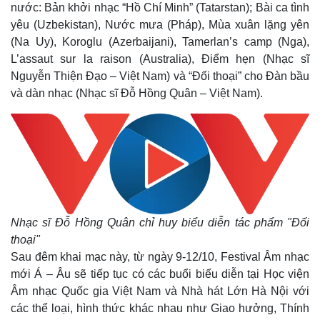
nước: Bản khởi nhạc “Hồ Chí Minh” (Tatarstan); Bài ca tình
yêu (Uzbekistan), Nước mưa (Pháp), Mùa xuân lặng yên
(Na Uy), Koroglu (Azerbaijani), Tamerlan’s camp (Nga),
L’assaut sur la raison (Australia), Điểm hẹn (Nhạc sĩ
Nguyễn Thiện Đạo – Việt Nam) và “Đối thoại” cho Đàn bầu
và dàn nhạc (Nhạc sĩ Đỗ Hồng Quân – Việt Nam).
Pháp luật
Quân sự - Quốc phòng
Vụ án
Vũ khí
Tin nóng
Việt Nam
Tư vấn luật
Phân tích
Nhạc sĩ Đỗ Hồng Quân chỉ huy biểu diễn tác phẩm "Đối
thoại"
Sau đêm khai mạc này, từ ngày 9-12/10, Festival Âm nhạc
mới Á – Âu sẽ tiếp tục có các buổi biểu diễn tại Học viện
Âm nhạc Quốc gia Việt Nam và Nhà hát Lớn Hà Nội với
các thể loại, hình thức khác nhau như Giao hưởng, Thính