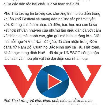
giữa các dân tộc hai châu lục và toàn thế giới.
Phó Thủ tướng tin tưởng các chương trình biểu diễn trong
khuôn khổ Festival sẽ mang đến những tác phẩm tuyệt
vời. Không chỉ là âm nhạc cổ điển, bác học mà còn là sự
kết hợp nhuần nhuyền của những làn điệu dân ca với cảm
xúc bình dị mà thanh cao, gần gũi mà bao la rộng lớn. Điều
mà mỗi người Việt Nam đã gặp, đã cảm nhận trong Đờn
ca tài tử Nam Bộ, Quan họ Bắc Ninh hay ca Trù, Hát xoan,
Nhã nhạc cung đình Huế....đã được UNESCO công nhận
là di sản văn hóa phi vật thể đại diện của nhân loại.
Phó Thủ tướng Vũ Đức Đam phát biểu tại lễ khai mạc