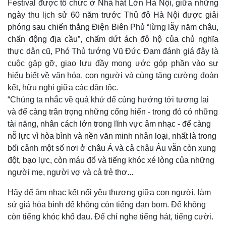
Festival được tổ chức ở Nhà hát Lớn Hà Nội, giữa những
ngày thu lịch sử 60 năm trước Thủ đô Hà Nội được giải
phóng sau chiến thắng Điện Biên Phủ “lừng lẫy năm châu,
chấn động địa cầu”, chấm dứt ách đô hộ của chủ nghĩa
thực dân cũ, Phó Thủ tướng Vũ Đức Đam đánh giá đây là
cuộc gặp gỡ, giao lưu đầy mong ước góp phần vào sự
hiểu biết về văn hóa, con người và cùng tăng cường đoàn
Kinh tế
Thị trường
kết, hữu nghị giữa các dân tộc.
Bất động sản
Giá vàng
“Chúng ta nhắc về quá khứ để cùng hướng tới tương lai
Khởi nghiệp
Tiêu dùng
và để càng trân trọng những cống hiến - trong đó có những
Tỷ giá
tài năng, nhân cách lớn trong lĩnh vực âm nhạc - để càng
Chứng khoán
Giá cà phê
nỗ lực vì hòa bình và nền văn minh nhân loại, nhất là trong
bối cảnh một số nơi ở châu Á và cả châu Âu vẫn còn xung
đột, bạo lực, còn máu đổ và tiếng khóc xé lòng của những
người mẹ, người vợ và cả trẻ thơ...
Hãy để âm nhạc kết nối yêu thương giữa con người, làm
sứ giả hòa bình để không còn tiếng đạn bom. Để không
còn tiếng khóc khổ đau. Để chỉ nghe tiếng hát, tiếng cười.