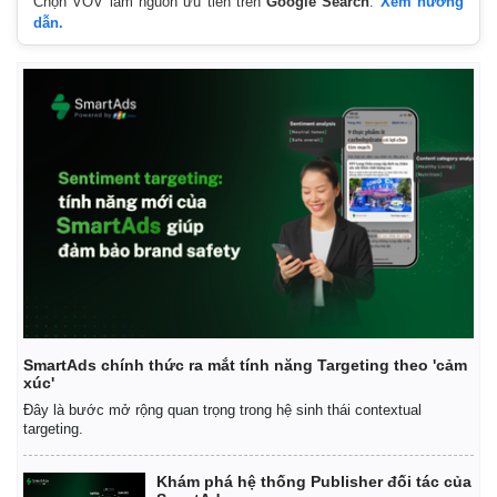
Chọn VOV làm nguồn ưu tiên trên
Google Search
.
Xem hướng
dẫn.
Thể thao
Ô tô - Xe máy
Bóng đá
Ô tô
Lịch thi đấu bóng đá
Xe máy
Thế giới thể thao
Tư vấn
eSports
Hậu trường
SmartAds chính thức ra mắt tính năng Targeting theo 'cảm
xúc'
Đây là bước mở rộng quan trọng trong hệ sinh thái contextual
targeting.
Khám phá hệ thống Publisher đối tác của