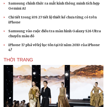
Samsung chính thức ra mắt kính thông minh tích hợp
Gemini AI
Sức khỏe
Đời sống
Dinh dưỡng - món ngon
Nhà đẹp
Chi tiết trong iOS 27 tiết lộ thiết kế chưa từng có trên
Cây thuốc
Blog
iPhone
Sản phụ khoa
Tình yêu - Gia đình
Nhi khoa
Samsung vào cuộc điều tra màn hình Galaxy S26 Ultra
Nam khoa
chuyển màu đỏ
Làm đẹp - giảm cân
iPhone 17 phá vỡ kỷ lục tồn tại từ năm 2010 của iPhone
Phòng mạch online
4?
Ăn sạch sống khỏe
THỜI TRANG