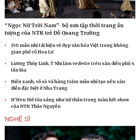
“Ngọc Nữ Trời Nam”- bộ sưu tập thời trang ấn
tượng của NTK trẻ Đỗ Quang Trường
150 mẫu nhí tái hiện vẻ đẹp văn hóa Việt trong không
gian phố cổ Hoa Lư
Lương Thùy Linh, Ý Nhi làm vedette trên sàn diễn phủ 4
tấn lúa
Biển xanh, vỏ sò và hàng trăm mẫu nhí tạo nên sàn
diễn đặc biệt ở Nha Trang
H'Hen Niê tỏa sáng như nữ thần trong màn kết show
của NTK Thảo Nguyễn
NGHỆ SĨ