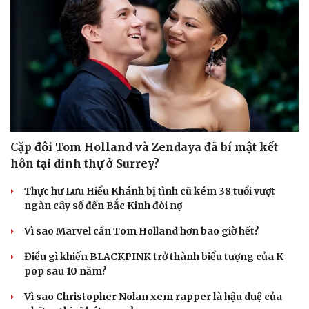
Văn hóa
Giải trí
Sân khấu - Điện ảnh
Nghệ sĩ
Văn học
Thời trang
Âm nhạc
Sao Việt
Di sản
Cặp đôi Tom Holland và Zendaya đã bí mật kết
hôn tại dinh thự ở Surrey?
Thực hư Lưu Hiểu Khánh bị tình cũ kém 38 tuổi vượt
ngàn cây số đến Bắc Kinh đòi nợ
Vì sao Marvel cần Tom Holland hơn bao giờ hết?
Điều gì khiến BLACKPINK trở thành biểu tượng của K-
pop sau 10 năm?
Vì sao Christopher Nolan xem rapper là hậu duệ của