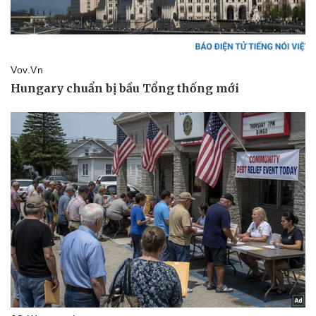
Pháp luật
Quân sự - Quốc phòng
Vụ án
Vũ khí
Tin nóng
Việt Nam
Tư vấn luật
Phân tích