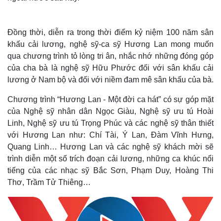
Đồng thời, diễn ra trong thời điểm kỷ niệm 100 năm sân
khấu cải lương, nghệ sỹ-ca sỹ Hương Lan mong muốn
qua chương trình tỏ lòng tri ân, nhắc nhớ những đóng góp
của cha bà là nghệ sỹ Hữu Phước đối với sân khấu cải
lương ở Nam bộ và đối với niềm đam mê sân khấu của bà.
Chương trình “Hương Lan - Một đời ca hát” có sự góp mặt
của Nghệ sỹ nhân dân Ngọc Giàu, Nghệ sỹ ưu tú Hoài
Linh, Nghệ sỹ ưu tú Trọng Phúc và các nghệ sỹ thân thiết
với Hương Lan như: Chí Tài, Ý Lan, Đàm Vĩnh Hưng,
Quang Linh… Hương Lan và các nghệ sỹ khách mời sẽ
Thế giới
Multimedia
trình diễn một số trích đoạn cải lương, những ca khúc nổi
Quan sát
Video
tiếng của các nhạc sỹ Bắc Sơn, Phạm Duy, Hoàng Thi
Cuộc sống đó đây
Ảnh
Thơ, Trầm Tử Thiêng…
Hồ sơ
E-Magazine
Infographic