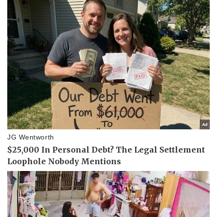
Thể thao
Ô tô - Xe máy
Bóng đá
Ô tô
Lịch thi đấu bóng đá
Xe máy
Thế giới thể thao
Tư vấn
eSports
Hậu trường