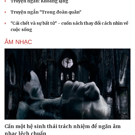
Truyện ngắn: Khoảng lặng
Truyện ngắn "Trong đoàn quân"
"Cái chết và sự bất tử" - cuốn sách thay đổi cách nhìn về
cuộc sống
ÂM NHẠC
Cải chính
Cần một hệ sinh thái trách nhiệm để ngăn âm
nhạc lệch chuẩn