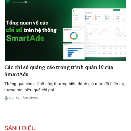
Các chỉ số quảng cáo trong trình quản lý của
SmartAds
Thông qua các chỉ số này, thương hiệu đánh giá mức độ hiển thị,
tương tác, hiệu quả chi phí.
Sức khỏe
Đời sống
| SmartAds
Dinh dưỡng - món ngon
Nhà đẹp
Cây thuốc
Blog
Sản phụ khoa
Tình yêu - Gia đình
Nhi khoa
Nam khoa
SÀNH ĐIỆU
Làm đẹp - giảm cân