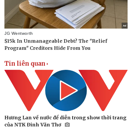
Tin liên quan
Doanh nghiệp
Công nghệ
Thông tin doanh nghiệp
Sành điệu
Doanh nghiệp 24h
Tin Công nghệ
Doanh nhân
Trải nghiệm
Vì cộng đồng
Chuyển đổi số
Hương Lan về nước để diễn trong show thời trang
của NTK Đinh Văn Thơ