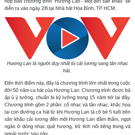
họp báo chương trình “Hương Lan - Một đời sân khấu” sẽ
diễn ra vào ngày 2/6 tại Nhà hát Hòa Bình, TP HCM .
Hương Lan là người duy nhất từ cải lương sang tân nhạc
hát.
Đến thời điểm này, đây là chương trình lớn nhất trong cuộc
đời 50 năm ca hát của Hương Lan. Chương trình được bà
ấp ủ ý tưởng, chuẩn bị kỹ lưỡng trong 15 năm trở lại đây.
Chương trình gồm 2 phần: cổ nhạc và tân nhạc, khắc họa
lại con đường ca hát từ khi Hương Lan là cô bé 5 tuổi trên
sân khấu cải lương đến một Hương Lan đằm thắm, ngọt
ngào ở dòng nhạc quê hương, trữ tình nổi tiếng trong và
ngoài nước sau này.