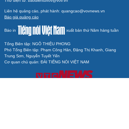
Thư điện tử: baodientuvov@vov.vn
Liên hệ quảng cáo, phát hành: quangcao@vovnews.vn
Báo giá quảng cáo
Báo in
xuất bản thứ Năm hàng tuần
Tổng Biên tập: NGÔ THIỆU PHONG
Phó Tổng Biên tập: Phạm Công Hân, Đặng Thị Khanh, Giang
Trung Sơn, Nguyễn Tuyết Yến
Cơ quan chủ quản: ĐÀI TIẾNG NÓI VIỆT NAM
Không được sao chép lại bất kỳ thông tin nào từ website này khi
chưa có sự đồng ý bằng văn bản của Báo Điện tử Tiếng nói Việt
Nam