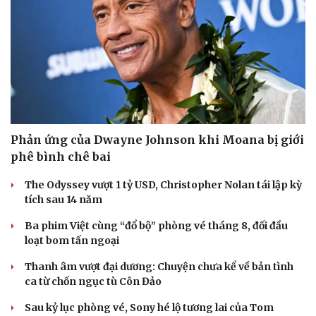
Du lịch
Podcast
Tư vấn
Câu chuyện thời sự
Săn Tour
Đọc truyện đêm khuya
check-in
Cửa sổ tình yêu
Phản ứng của Dwayne Johnson khi Moana bị giới
Kể chuyện cho bé
phê bình chê bai
Hạt giống tâm hồn
The Odyssey vượt 1 tỷ USD, Christopher Nolan tái lập kỳ
tích sau 14 năm
Ba phim Việt cùng “đổ bộ” phòng vé tháng 8, đối đầu
loạt bom tấn ngoại
Thanh âm vượt đại dương: Chuyện chưa kể về bản tình
ca từ chốn ngục tù Côn Đảo
Sau kỷ lục phòng vé, Sony hé lộ tương lai của Tom