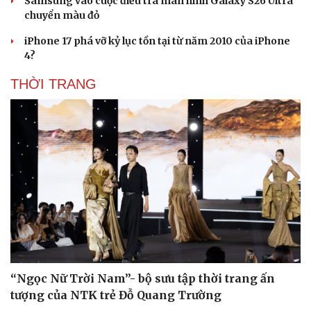
Samsung vào cuộc điều tra màn hình Galaxy S26 Ultra
chuyển màu đỏ
iPhone 17 phá vỡ kỷ lục tồn tại từ năm 2010 của iPhone
4?
THỜI TRANG
“Ngọc Nữ Trời Nam”- bộ sưu tập thời trang ấn
tượng của NTK trẻ Đỗ Quang Trường