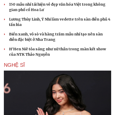
150 mẫu nhí tái hiện vẻ đẹp văn hóa Việt trong không
gian phố cổ Hoa Lư
Văn hóa
Giải trí
Sân khấu - Điện ảnh
Nghệ sĩ
Lương Thùy Linh, Ý Nhi làm vedette trên sàn diễn phủ 4
Văn học
Thời trang
tấn lúa
Âm nhạc
Sao Việt
Di sản
Biển xanh, vỏ sò và hàng trăm mẫu nhí tạo nên sàn
diễn đặc biệt ở Nha Trang
H'Hen Niê tỏa sáng như nữ thần trong màn kết show
của NTK Thảo Nguyễn
NGHỆ SĨ