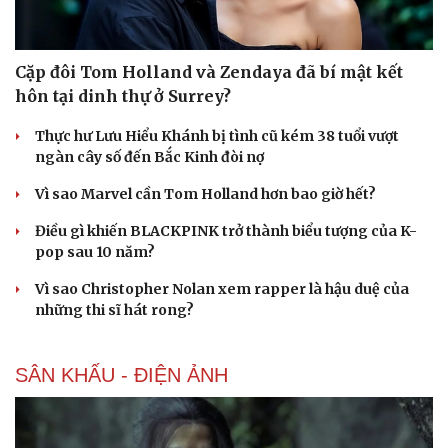
Cặp đôi Tom Holland và Zendaya đã bí mật kết
hôn tại dinh thự ở Surrey?
Thực hư Lưu Hiểu Khánh bị tình cũ kém 38 tuổi vượt
ngàn cây số đến Bắc Kinh đòi nợ
Vì sao Marvel cần Tom Holland hơn bao giờ hết?
Điều gì khiến BLACKPINK trở thành biểu tượng của K-
pop sau 10 năm?
Vì sao Christopher Nolan xem rapper là hậu duệ của
những thi sĩ hát rong?
SÂN KHẤU - ĐIỆN ẢNH