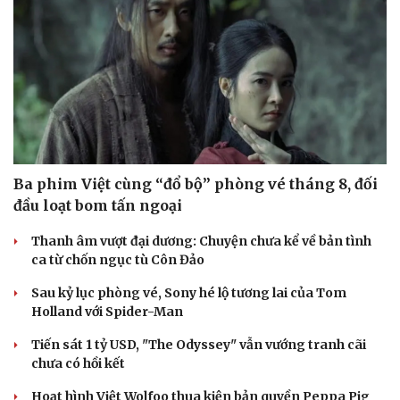
Ba phim Việt cùng “đổ bộ” phòng vé tháng 8, đối
đầu loạt bom tấn ngoại
Thanh âm vượt đại dương: Chuyện chưa kể về bản tình
ca từ chốn ngục tù Côn Đảo
Du lịch
Podcast
Tư vấn
Câu chuyện thời sự
Sau kỷ lục phòng vé, Sony hé lộ tương lai của Tom
Săn Tour
Đọc truyện đêm khuya
Holland với Spider-Man
check-in
Cửa sổ tình yêu
Kể chuyện cho bé
Tiến sát 1 tỷ USD, "The Odyssey" vẫn vướng tranh cãi
Hạt giống tâm hồn
chưa có hồi kết
Hoạt hình Việt Wolfoo thua kiện bản quyền Peppa Pig