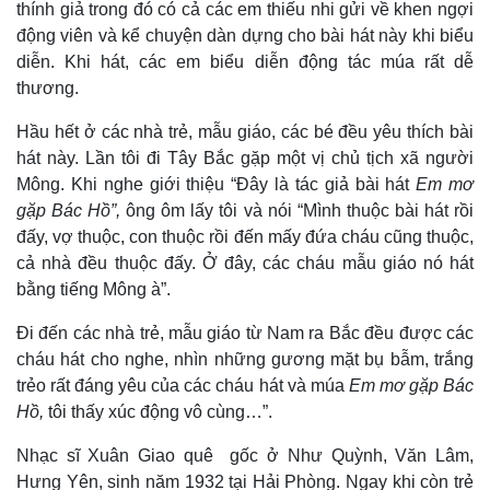
thính giả trong đó có cả các em thiếu nhi gửi về khen ngợi
động viên và kể chuyện dàn dựng cho bài hát này khi biểu
diễn. Khi hát, các em biểu diễn động tác múa rất dễ
thương.
Hầu hết ở các nhà trẻ, mẫu giáo, các bé đều yêu thích bài
hát này. Lần tôi đi Tây Bắc gặp một vị chủ tịch xã người
Mông. Khi nghe giới thiệu “Đây là tác giả bài hát
Em mơ
gặp Bác Hồ”,
ông ôm lấy tôi và nói “Mình thuộc bài hát rồi
đấy, vợ thuộc, con thuộc rồi đến mấy đứa cháu cũng thuộc,
Kinh tế
Thị trường
cả nhà đều thuộc đấy. Ở đây, các cháu mẫu giáo nó hát
Bất động sản
Giá vàng
bằng tiếng Mông à”.
Khởi nghiệp
Tiêu dùng
Tỷ giá
Đi đến các nhà trẻ, mẫu giáo từ Nam ra Bắc đều được các
Chứng khoán
cháu hát cho nghe, nhìn những gương mặt bụ bẫm, trắng
Giá cà phê
trẻo rất đáng yêu của các cháu hát và múa
Em mơ gặp Bác
Hồ,
tôi thấy xúc động vô cùng…”.
Nhạc sĩ Xuân Giao quê gốc ở Như Quỳnh, Văn Lâm,
Hưng Yên, sinh năm 1932 tại Hải Phòng. Ngay khi còn trẻ