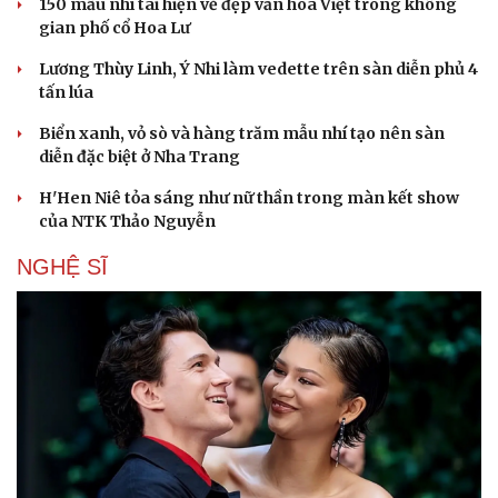
150 mẫu nhí tái hiện vẻ đẹp văn hóa Việt trong không
gian phố cổ Hoa Lư
Lương Thùy Linh, Ý Nhi làm vedette trên sàn diễn phủ 4
tấn lúa
Biển xanh, vỏ sò và hàng trăm mẫu nhí tạo nên sàn
diễn đặc biệt ở Nha Trang
H'Hen Niê tỏa sáng như nữ thần trong màn kết show
của NTK Thảo Nguyễn
NGHỆ SĨ
Văn hóa
Giải trí
Sân khấu - Điện ảnh
Nghệ sĩ
Văn học
Thời trang
Âm nhạc
Sao Việt
Di sản