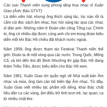
Các cựu Thanh niên xung phong tặng hoa nhạc sĩ Xuân
Giao (Ảnh: Báo GTVT)
Là diễn viên hát, nhưng ông thích sáng tác, lúc nào rỗi là
cắm cúi đọc sách âm nhạc, học hỏi sáng tác qua các nhạc
sĩ đàn anh. Những năm ở Đoàn văn công Tổng cục Chính
trị, ông có nhiều dịp được cùng anh chị em trong đoàn biểu
diễn mỗi khi Bác Hồ chiêu đãi khách nước ngoài.
Năm 1958, ông được tham dự Festival Thanh niên thế
giới. Đoàn ta đi một vòng qua các nước Trung Quốc, Mông
Pháp luật
Quân sự - Quốc phòng
Cổ, và khi đến thủ đô Bình Nhưỡng thì gặp Bác Hồ đang
Vụ án
Vũ khí
thăm Triều Tiên, được biểu diễn cho Bác Hồ xem.
Tin nóng
Việt Nam
Tư vấn luật
Phân tích
Năm 1961, Xuân Giao rời quân ngũ về Nhà xuất bản Âm
nhạc và múa, ông làm cán bộ biên tập Âm nhạc. Từ đây,
Xuân Giao viết nhiều tác phẩm nổi tiếng, khai thác chất
liệu dân ca các vùng, âm điệu trữ tình tươi trẻ, lạc quan, ca
từ nhiều chất thơ.