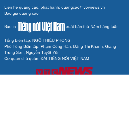
Liên hệ quảng cáo, phát hành: quangcao@vovnews.vn
Báo giá quảng cáo
Báo in
xuất bản thứ Năm hàng tuần
Tổng Biên tập: NGÔ THIỆU PHONG
Phó Tổng Biên tập: Phạm Công Hân, Đặng Thị Khanh, Giang
Trung Sơn, Nguyễn Tuyết Yến
Cơ quan chủ quản: ĐÀI TIẾNG NÓI VIỆT NAM
Không được sao chép lại bất kỳ thông tin nào từ website này khi
chưa có sự đồng ý bằng văn bản của Báo Điện tử Tiếng nói Việt
Nam
Giấy phép số 27/GP-BVHTTDL của Bộ Văn hóa, Thể thao và Du