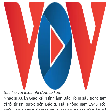
Thế giới
Multimedia
Quan sát
Video
Cuộc sống đó đây
Ảnh
Hồ sơ
E-Magazine
Infographic
Bác Hồ với thiếu nhi (Ảnh tư liệu)
Nhạc sĩ Xuân Giao kể: “Hình ảnh Bác Hồ in sâu trong tâm
trí tôi từ khi được đón Bác tại Hải Phòng năm 1946. Rồi