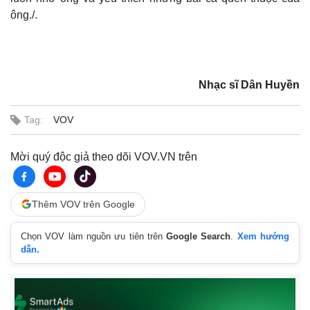
ông./.
Nhạc sĩ Dân Huyền
Tag:
VOV
Thể thao
Ô tô - Xe máy
Mời quý độc giả theo dõi VOV.VN trên
Bóng đá
Ô tô
Lịch thi đấu bóng đá
Xe máy
Thế giới thể thao
Tư vấn
Thêm VOV trên Google
eSports
Hậu trường
Chọn VOV làm nguồn ưu tiên trên
Google Search
.
Xem hướng
dẫn.