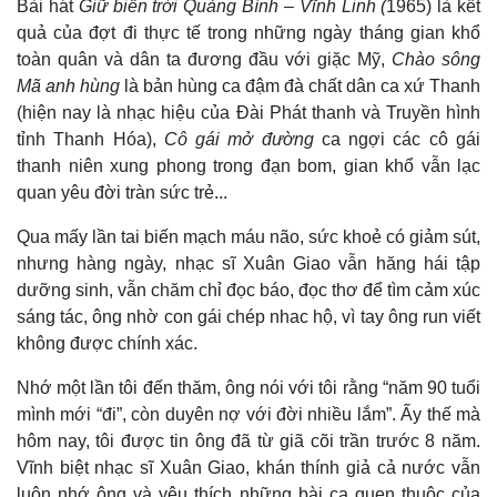
Bài hát
Giữ biển trời Quảng Bình – Vĩnh Linh (
1965) là kết
quả của đợt đi thực tế trong những ngày tháng gian khổ
toàn quân và dân ta đương đầu với giặc Mỹ,
Chào sông
Mã anh hùng
là bản hùng ca đậm đà chất dân ca xứ Thanh
(hiện nay là nhạc hiệu của Đài Phát thanh và Truyền hình
tỉnh Thanh Hóa),
Cô gái mở đường
ca ngợi các cô gái
thanh niên xung phong trong đạn bom, gian khổ vẫn lạc
quan yêu đời tràn sức trẻ...
Qua mấy lần tai biến mạch máu não, sức khoẻ có giảm sút,
nhưng hàng ngày, nhạc sĩ Xuân Giao vẫn hăng hái tập
dưỡng sinh, vẫn chăm chỉ đọc báo, đọc thơ để tìm cảm xúc
sáng tác, ông nhờ con gái chép nhac hộ, vì tay ông run viết
không được chính xác.
Nhớ một lần tôi đến thăm, ông nói với tôi rằng “năm 90 tuổi
mình mới “đi”, còn duyên nợ với đời nhiều lắm”. Ấy thế mà
hôm nay, tôi được tin ông đã từ giã cõi trần trước 8 năm.
Vĩnh biệt nhạc sĩ Xuân Giao, khán thính giả cả nước vẫn
luôn nhớ ông và yêu thích những bài ca quen thuộc của