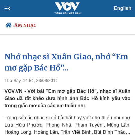
English
ÂM NHẠC
/
Nhớ nhạc sĩ Xuân Giao, nhớ “Em
Chính trị
Xã hội
Đảng
Tin 24h
mơ gặp Bác Hồ”…
Tổ chức nhân sự
Dự báo thời tiết
Quốc hội
Giáo dục
Thứ Bảy, 14:54, 23/08/2014
Nhận diện sự thật
Dấu ấn VOV
Việc làm
VOV.VN - Với bài “Em mơ gặp Bác Hồ”, nhạc sĩ Xuân
Biển đảo
Giao đã rất khéo đưa hình ảnh Bác Hồ kính yêu vào
trong giấc mơ của các em thiếu nhi.
Trong số các nhạc sĩ có bài hát hay viết cho thiếu nhi như
Lưu Hữu Phước, Phong Nhã, Phạm Tuyên,, Mộng Lân,
Hoàng Long, Hoàng Lân, Trần Viết Bính, Bùi Đình Thảo…