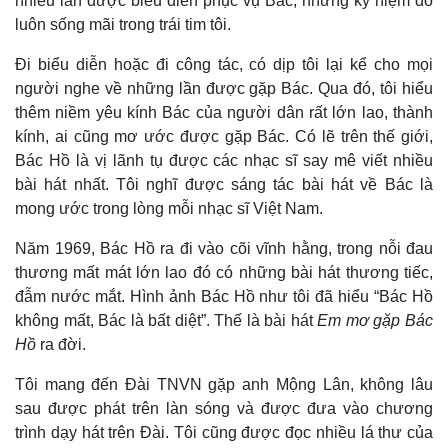
nhiều lần được biểu diễn phục vụ Bác, những kỷ niệm đó
luôn sống mãi trong trái tim tôi.
Đi biểu diễn hoặc đi công tác, có dịp tôi lại kể cho mọi
người nghe về những lần được gặp Bác. Qua đó, tôi hiểu
thêm niềm yêu kính Bác của người dân rất lớn lao, thành
kính, ai cũng mơ ước được gặp Bác. Có lẽ trên thế giới,
Bác Hồ là vị lãnh tụ được các nhạc sĩ say mê viết nhiều
bài hát nhất. Tôi nghĩ được sáng tác bài hát về Bác là
mong ước trong lòng mỗi nhạc sĩ Việt Nam.
Năm 1969, Bác Hồ ra đi vào cõi vĩnh hằng, trong nỗi đau
thương mất mát lớn lao đó có những bài hát thương tiếc,
đẫm nước mắt. Hình ảnh Bác Hồ như tôi đã hiểu “Bác Hồ
không mất, Bác là bất diệt”. Thế là bài hát
Em mơ gặp Bác
Hồ
ra đời.
Tôi mang đến Đài TNVN gặp anh Mộng Lân, không lâu
sau được phát trên làn sóng và được đưa vào chương
trình dạy hát trên Đài. Tôi cũng được đọc nhiều lá thư của