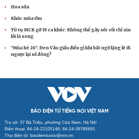
Hoa sữa
Khúc mùa thu
Từ vụ MCK gỡ 19 ca khúc: Không thể gây sốc rồi chỉ xin
lỗi là xong
“Mùa hè 26”: Đen Vâu giấu điều gì khi bất ngờ lặng lẽ đi
ngược lại số đông?
BÁO ĐIỆN TỬ TIẾNG NÓI VIỆT NAM
Trụ sở: 37 Bà Triệu, phường Cửa Nam, Hà Nội
Điện thoại: 84-24-22105148, 84-24-39785691
Thư điện tử: baodientuvov@vov.vn