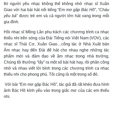
thì người yêu nhạc không thể không nhớ nhạc sĩ Xuân
Giao với hai bài hát nổi tiếng “
Em mơ gặp Bác Hồ
”, “
Cháu
yêu bà
” được trẻ em và cả người lớn hát vang trong mỗi
gia đình.
Hồi nhạc sĩ Mộng Lân phụ trách các chương trình ca nhạc
thiếu nhi trên sóng của Đài Tiếng nói Việt Nam (VOV), các
nhạc sĩ Thái Cơ, Xuân Giao…công tác ở Nhà Xuất bản
Âm nhạc hay đến Đài để hát cho nhau nghe những tác
phẩm mới và đàm đạo về âm nhạc trong nhà trường.
Chúng tôi thường “lẩy” ra một số bài hát hay, rồi phân công
nhờ vả nhau viết lời bình trong các chương trình ca nhạc
thiếu nhi cho phong phú. Tôi cũng là một trong số đó.
Với bài “Em mơ gặp Bác Hồ”, tác giả đã rất khéo đưa hình
ảnh Bác Hồ kính yêu vào trong giấc mơ của các em thiếu
nhi.