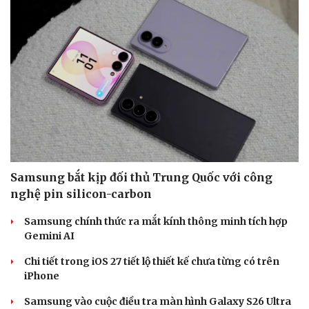
Sức khỏe
Đời sống
Dinh dưỡng - món ngon
Nhà đẹp
Samsung bắt kịp đối thủ Trung Quốc với công
Cây thuốc
Blog
nghệ pin silicon-carbon
Sản phụ khoa
Tình yêu - Gia đình
Nhi khoa
Samsung chính thức ra mắt kính thông minh tích hợp
Nam khoa
Gemini AI
Làm đẹp - giảm cân
Phòng mạch online
Chi tiết trong iOS 27 tiết lộ thiết kế chưa từng có trên
Ăn sạch sống khỏe
iPhone
Samsung vào cuộc điều tra màn hình Galaxy S26 Ultra