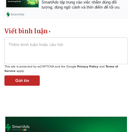
SmartAds tập trung vào việc nhắm đúng đối
tượng, đúng ngữ cảnh và thời điểm để tối ưu.
Viết bình luận
Doanh nghiệp
Công nghệ
This site is protected by reCAPTCHA and the Google
Privacy Policy
and
Terms of
Service
apply.
Thông tin doanh nghiệp
Sành điệu
Doanh nghiệp 24h
Tin Công nghệ
Gửi tin
Doanh nhân
Trải nghiệm
Vì cộng đồng
Chuyển đổi số