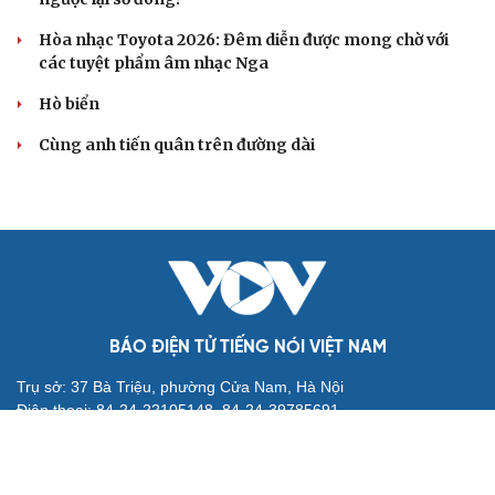
Cuốn sách giúp người bận rộn thoát khỏi vòng
xoáy kiệt sức
"Bẫy bản năng - Trực giác của bạn không đáng tin
đâu": Khi dữ liệu lên tiếng
Truyện ngắn: Khoảng lặng
Truyện ngắn "Trong đoàn quân"
"Cái chết và sự bất tử" - cuốn sách thay đổi cách nhìn về
cuộc sống
ÂM NHẠC