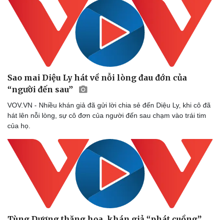
Doanh nghiệp
Công nghệ
Thông tin doanh nghiệp
Sành điệu
Doanh nghiệp 24h
Tin Công nghệ
Doanh nhân
Trải nghiệm
Vì cộng đồng
Chuyển đổi số
Sao mai Diệu Ly hát về nỗi lòng đau đớn của
“người đến sau”
VOV.VN - Nhiều khán giả đã gửi lời chia sẻ đến Diệu Ly, khi cô đã
hát lên nỗi lòng, sự cô đơn của người đến sau chạm vào trái tim
của họ.
Tùng Dương thăng hoa, khán giả “phát cuồng”