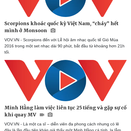
Scorpions khoác quốc kỳ Việt Nam, “cháy” hết
mình ở Monsoon
Sức khỏe
Đời sống
Dinh dưỡng - món ngon
Nhà đẹp
VOV.VN - Scorpions đến với Lễ hội âm nhạc quốc tế Gió Mùa
Cây thuốc
Blog
2016 trong một set nhạc dài 90 phút, bắt đầu từ khoảng hơn 21h
Sản phụ khoa
Tình yêu - Gia đình
tối.
Nhi khoa
Nam khoa
Làm đẹp - giảm cân
Phòng mạch online
Ăn sạch sống khỏe
Minh Hằng làm việc liên tục 25 tiếng và gặp sự cố
khi quay MV
VOV.VN - Là một ca sĩ – diễn viên đa phong cách nhưng có lẽ
đây là lần đầu tiên khán giả thấy một Minh Hằng cá tính, lạ lẫm