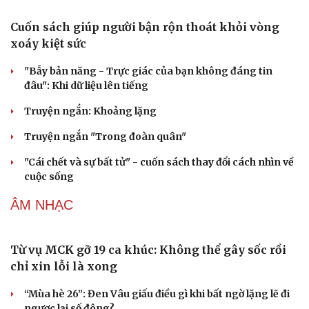
ca từ chốn ngục tù Côn Đảo
Sau kỷ lục phòng vé, Sony hé lộ tương lai của Tom
Holland với Spider-Man
Tiến sát 1 tỷ USD, "The Odyssey" vẫn vướng tranh cãi
chưa có hồi kết
Hoạt hình Việt Wolfoo thua kiện bản quyền Peppa Pig
VĂN HỌC