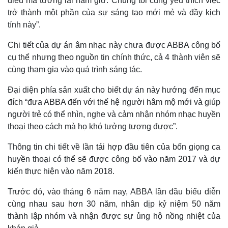
điều mà tương lai nắm giữ. Chúng tôi cũng yêu thích việc
trở thành một phần của sự sáng tạo mới mẻ và đầy kịch
tính này”.
Chi tiết của dự án âm nhạc này chưa được ABBA công bố
cụ thể nhưng theo nguồn tin chính thức, cả 4 thành viên sẽ
cùng tham gia vào quá trình sáng tác.
Đại diện phía sản xuất cho biết dự án này hướng đến mục
đích “đưa ABBA đến với thế hệ người hâm mộ mới và giúp
người trẻ có thể nhìn, nghe và cảm nhận nhóm nhạc huyền
thoại theo cách mà họ khó tưởng tượng được”.
Thế giới
Multimedia
Thông tin chi tiết về lần tái hợp đầu tiên của bốn giọng ca
Quan sát
Video
huyền thoại có thể sẽ được công bố vào năm 2017 và dự
Cuộc sống đó đây
Ảnh
kiến thực hiện vào năm 2018.
Hồ sơ
E-Magazine
Infographic
Trước đó, vào tháng 6 năm nay, ABBA lần đầu biểu diễn
cùng nhau sau hơn 30 năm, nhân dịp kỷ niệm 50 năm
thành lập nhóm và nhận được sự ủng hộ nồng nhiệt của