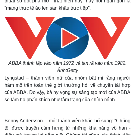
thuật số đột phá mới nhất hiện nay” hay nói ngắn gọn là
“mang thực tế ảo lên sân khấu trực tiếp”.
ABBA thành lập vào năm 1972 và tan rã vào năm 1982.
Ảnh:
Getty
Lyngstad – thành viên nữ của nhóm bật mí rằng người
hâm mộ trên toàn thế giới thường hỏi về chuyện tái hợp
của ABBA. Do vậy, bà hy vọng sự sáng tạo mới của ABBA
sẽ làm họ phấn khích như tâm trạng của chính mình.
Benny Andersson – một thành viên khác bổ sung: “Chúng
tôi được truyền cảm hứng từ những khả năng vô hạn -