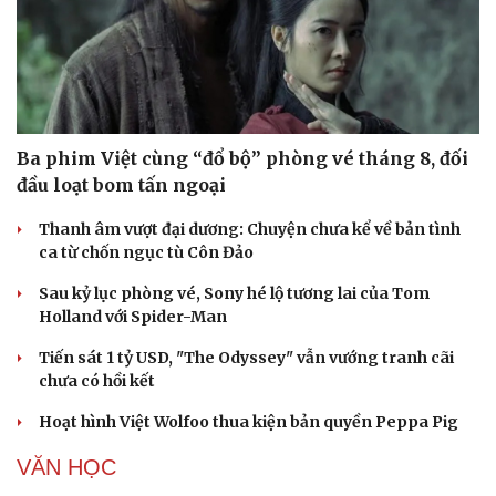
Jennie của BlackPink khiến Chicago dậy sóng với màn
trình diễn tại Lollapalooza
SÂN KHẤU - ĐIỆN ẢNH
Cải chính
Ba phim Việt cùng “đổ bộ” phòng vé tháng 8, đối
đầu loạt bom tấn ngoại
Thanh âm vượt đại dương: Chuyện chưa kể về bản tình