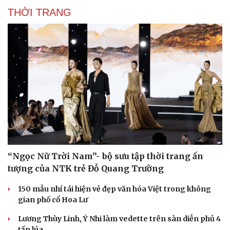
Samsung chính thức ra mắt kính thông minh tích hợp
Gemini AI
Chi tiết trong iOS 27 tiết lộ thiết kế chưa từng có trên
iPhone
Samsung vào cuộc điều tra màn hình Galaxy S26 Ultra
chuyển màu đỏ
iPhone 17 phá vỡ kỷ lục tồn tại từ năm 2010 của iPhone
4?
THỜI TRANG