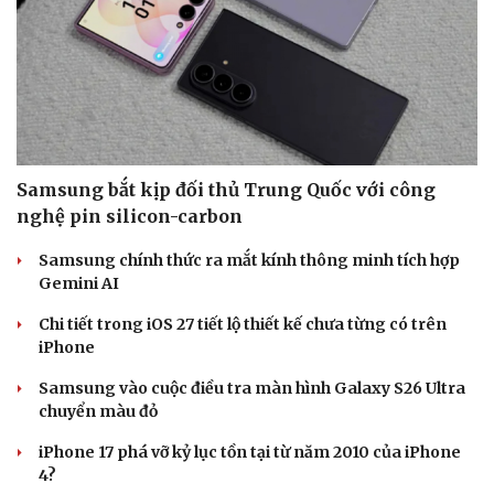
| SmartAds
SÀNH ĐIỆU
Văn hóa
Giải trí
Sân khấu - Điện ảnh
Nghệ sĩ
Văn học
Thời trang
Âm nhạc
Sao Việt
Di sản
Samsung bắt kịp đối thủ Trung Quốc với công
nghệ pin silicon-carbon