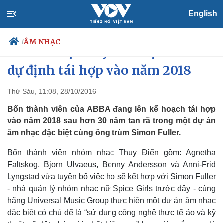
English
ÂM NHẠC
/
Nhóm nhạc huyền thoại ABBA
dự định tái hợp vào năm 2018
Thứ Sáu, 11:08, 28/10/2016
Chính trị
Xã hội
Đảng
Tin 24h
Bốn thành viên của ABBA đang lên kế hoạch tái hợp
Tổ chức nhân sự
Dự báo thời tiết
vào năm 2018 sau hơn 30 năm tan rã trong một dự án
Quốc hội
Giáo dục
âm nhạc đặc biệt cùng ông trùm Simon Fuller.
Nhận diện sự thật
Dấu ấn VOV
Việc làm
Bốn thành viên nhóm nhạc Thụy Điển gồm: Agnetha
Biển đảo
Faltskog, Bjorn Ulvaeus, Benny Andersson và Anni-Frid
Lyngstad vừa tuyên bố việc họ sẽ kết hợp với Simon Fuller
- nhà quản lý nhóm nhạc nữ Spice Girls trước đây - cùng
hãng Universal Music Group thực hiện một dự án âm nhạc
đặc biệt có chủ để là “sử dụng công nghệ thực tế ảo và kỹ