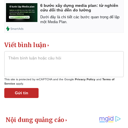
6 bước xây dựng media plan: từ nghiên
cứu đối thủ đến đo lường
Dưới đây là chi tiết các bước quan trọng để lập
một Media Plan.
Viết bình luận
This site is protected by reCAPTCHA and the Google
Privacy Policy
and
Terms of
Service
apply.
Gửi tin