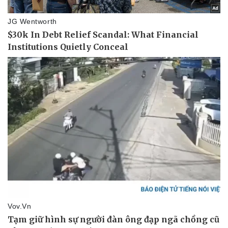
Bóng đá
Ô tô
Lịch thi đấu bóng đá
Xe máy
Thế giới thể thao
Tư vấn
eSports
Hậu trường