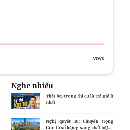
Doanh nghiệp 24h
Tin Công nghệ
Doanh nhân
Trải nghiệm
ì cộng đồng
Chuyển đổi số
u lịch
Podcast
Tư vấn
Câu chuyện thời sự
Săn Tour
Đọc truyện đêm khuya
heck-in
Cửa sổ tình yêu
Kể chuyện cho bé
VOV6
Hạt giống tâm hồn
Nghe nhiều
Thất bại trong thi cử là trả giá ít
nhất
Nghị quyết 10: Chuyển trọng
n
tâm từ số lượng sang chất lượng