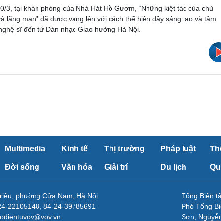
0/3, tại khán phòng của Nhà Hát Hồ Gươm, “Những kiệt tác của chủ
và lãng mạn” đã được vang lên với cách thể hiện đầy sáng tạo và tâm
nghệ sĩ đến từ Dàn nhạc Giao hưởng Hà Nội.
Multimedia
Kinh tế
Thị trường
Pháp luật
Th
Đời sống
Văn hóa
Giải trí
Du lịch
Qu
Triệu, phường Cửa Nam, Hà Nội
Tổng Biên 
-24-22105148, 84-24-39785691
Phó Tổng Bi
aodientuvov@vov.vn
Sơn, Nguyễn