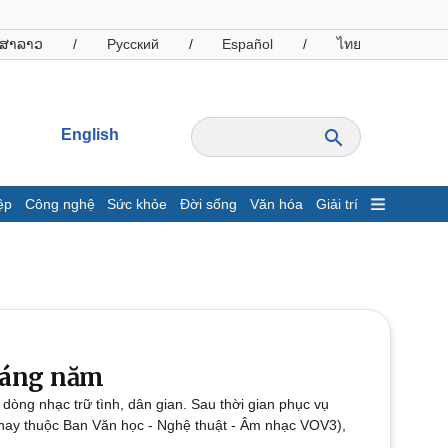
ສາລາວ
/
Русский
/
Español
/
ไทย
English
ệp
Công nghệ
Sức khỏe
Đời sống
Văn hóa
Giải trí
inh tế
Thị trường
ất động sản
Giá vàng
hởi nghiệp
Tiêu dùng
Tỷ giá
Chứng khoán
Giá cà phê
háng năm
òng nhạc trữ tình, dân gian. Sau thời gian phục vụ
oanh nghiệp
Công nghệ
(nay thuộc Ban Văn học - Nghệ thuật - Âm nhạc VOV3),
hông tin doanh nghiệp
Sành điệu