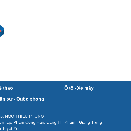
ể thao
Ô tô - Xe máy
ân sự - Quốc phòng
tập: NGÔ THIỆU PHONG
ên tập: Phạm Công Hân, Đặng Thị Khanh, Giang Trung
 Tuyết Yến