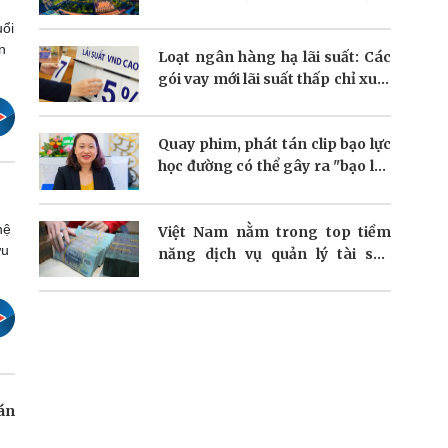
dòng vốn FDI
uổi
n
Loạt ngân hàng hạ lãi suất: Các
gói vay mới lãi suất thấp chỉ xuất
hiện nhỏ giọt
Quay phim, phát tán clip bạo lực
học đường có thể gây ra "bạo lực
kép"?
hệ
Việt Nam nằm trong top tiềm
ựu
năng dịch vụ quản lý tài sản
người giàu
án