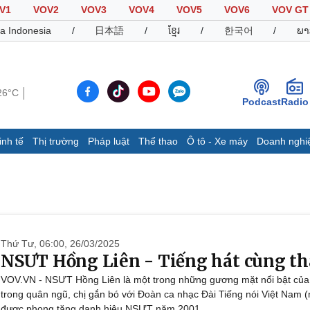
V1
VOV2
VOV3
VOV4
VOV5
VOV6
VOV GT
a Indonesia
/
日本語
/
ខ្មែរ
/
한국어
/
ພາ
26°C
Podcast
Radio
inh tế
Thị trường
Pháp luật
Thể thao
Ô tô - Xe máy
Doanh nghi
Thế giới
Multimedia
K
Quan sát
Video
B
Cuộc sống đó đây
Ảnh
K
Hồ sơ
E-Magazine
Infographic
Thứ Tư, 06:00, 26/03/2025
NSƯT Hồng Liên - Tiếng hát cùng t
VOV.VN - NSƯT Hồng Liên là một trong những gương mặt nổi bật của d
Thể thao
Ô tô - Xe máy
D
trong quân ngũ, chị gắn bó với Đoàn ca nhạc Đài Tiếng nói Việt Nam 
Bóng đá
Ô tô
T
được phong tặng danh hiệu NSƯT năm 2001.