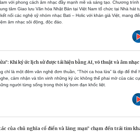
t Nam với phong cách âm nhạc đầy mạnh mẽ và sáng tạo. Chương trình
rung tâm Giao lưu Văn hóa Nhật Bản tại Việt Nam tổ chức tại Nhà hát t
 kết nối các nghệ sỹ nhóm nhạc Bati – Holic với khán giả Việt, mang đế
iệm âm nhạc sôi động, độc đáo.
lửa”: Khi ký ức lịch sử được tái hiện bằng AI, võ thuật và âm nhạc
 chỉ là một đêm văn nghệ đơn thuần, “Thời ca hoa lửa” là dịp để thế 
nghe, cảm nhận và tôn vinh những ký ức không thể phai mờ của các c
hững người từng sống trong thời kỳ bom đạn khốc liệt.
tác của chủ nghĩa cổ điển và lãng mạn” chạm đến trái tim kh