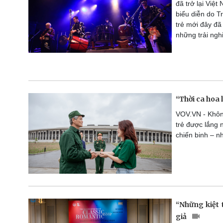
đã trở lại Việ
biểu diễn do T
trẻ mới đây đã
những trải ngh
“Thời ca hoa 
VOV.VN - Không
trẻ được lắng 
chiến binh – n
“Những kiệt 
giả