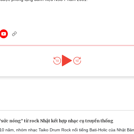
Lịch thi đấu bóng đá
Xe máy
Thế giới thể thao
Tư vấn
eSports
V
Hậu trường
Văn hóa
Giải trí
D
Sân khấu - Điện ảnh
Nghệ sĩ
Văn học
Thời trang
Âm nhạc
Sao Việt
c
Di sản
“sức nóng” từ rock Nhật kết hợp nhạc cụ truyền thống
10 năm, nhóm nhạc Taiko Drum Rock nổi tiếng Bati-Holic của Nhật Bả