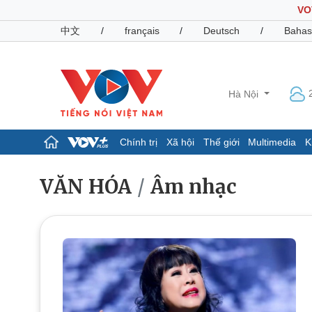
VO
中文
/
français
/
Deutsch
/
Bahas
Hà Nội
Chính trị
Xã hội
Thế giới
Multimedia
K
Chính trị
Xã hội
VĂN HÓA
Âm nhạc
Đảng
Tin 24h
Tổ chức nhân sự
Dự báo thời tiết
Quốc hội
Giáo dục
Nhận diện sự thật
Dấu ấn VOV
Việc làm
Biển đảo
Pháp luật
Quân sự - Quốc phòng
Vụ án
Vũ khí