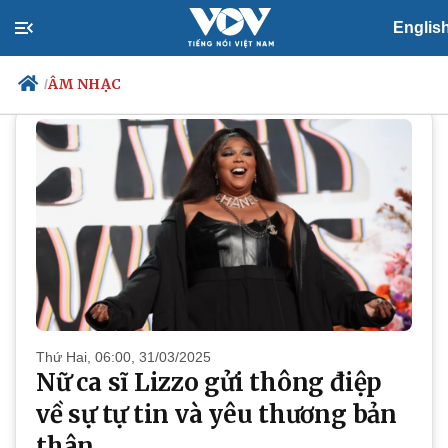
Englis
VĂN HÓA
Âm nhạc
ÂM NHẠC
/
Chính trị
Xã hội
Đảng
Tin 24h
Tổ chức nhân sự
Dự báo thời tiết
Quốc hội
Giáo dục
Nhận diện sự thật
Dấu ấn VOV
Việc làm
Biển đảo
Thứ Hai, 06:00, 31/03/2025
Nữ ca sĩ Lizzo gửi thông điệp
về sự tự tin và yêu thương bản
thân