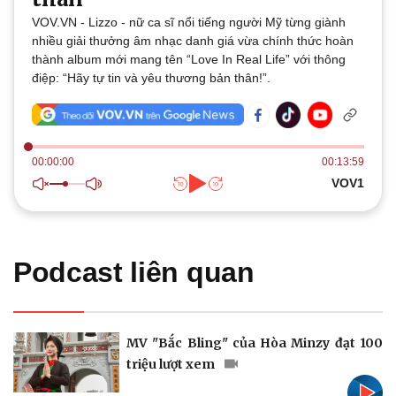
Thế giới
Multimedia
VOV.VN - Lizzo - nữ ca sĩ nổi tiếng người Mỹ từng giành
Quan sát
Video
nhiều giải thưởng âm nhạc danh giá vừa chính thức hoàn
Cuộc sống đó đây
Ảnh
thành album mới mang tên “Love In Real Life” với thông
Hồ sơ
E-Magazine
điệp: “Hãy tự tin và yêu thương bản thân!”.
Infographic
00:00:00
00:13:59
VOV1
Kinh tế
Thị trường
Bất động sản
Giá vàng
Khởi nghiệp
Tiêu dùng
Podcast liên quan
Tỷ giá
Chứng khoán
Giá cà phê
MV "Bắc Bling" của Hòa Minzy đạt 100
triệu lượt xem