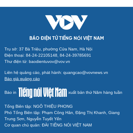
BÁO ĐIỆN TỬ TIẾNG NÓI VIỆT NAM
Văn hóa
Giải trí
Sân khấu - Điện ảnh
Nghệ sĩ
Trụ sở: 37 Bà Triệu, phường Cửa Nam, Hà Nội
Văn học
Thời trang
Điện thoại: 84-24-22105148, 84-24-39785691
Âm nhạc
Sao Việt
Thư điện tử: baodientuvov@vov.vn
Di sản
Liên hệ quảng cáo, phát hành: quangcao@vovnews.vn
Báo giá quảng cáo
Báo in
xuất bản thứ Năm hàng tuần
Du lịch
Podcast
Tổng Biên tập: NGÔ THIỆU PHONG
Phó Tổng Biên tập: Phạm Công Hân, Đặng Thị Khanh, Giang
Tư vấn
Câu chuyện thời sự
Trung Sơn, Nguyễn Tuyết Yến
Săn Tour
Đọc truyện đêm khuya
Cơ quan chủ quản: ĐÀI TIẾNG NÓI VIỆT NAM
check-in
Cửa sổ tình yêu
Kể chuyện cho bé