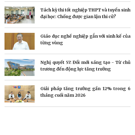
Tách kỳ thi tốt nghiệp THPT và tuyển sinh
Doanh nghiệp
Công nghệ
đại học: Chống được gian lận thi cử?
Thông tin doanh nghiệp
Sành điệu
Doanh nghiệp 24h
Tin Công nghệ
Doanh nhân
Trải nghiệm
Giáo dục nghề nghiệp gắn với sinh kế của
Vì cộng đồng
Chuyển đổi số
từng vùng
Nghị quyết 57: Đổi mới sáng tạo - Từ chủ
trương đến động lực tăng trưởng
Sức khỏe
Đời sống
Giải pháp tăng trưởng gần 12% trong 6
Dinh dưỡng - món ngon
Nhà đẹp
Cây thuốc
Blog
tháng cuối năm 2026
Sản phụ khoa
Tình yêu - Gia đình
Nhi khoa
Nam khoa
Làm đẹp - giảm cân
Phòng mạch online
Ăn sạch sống khỏe