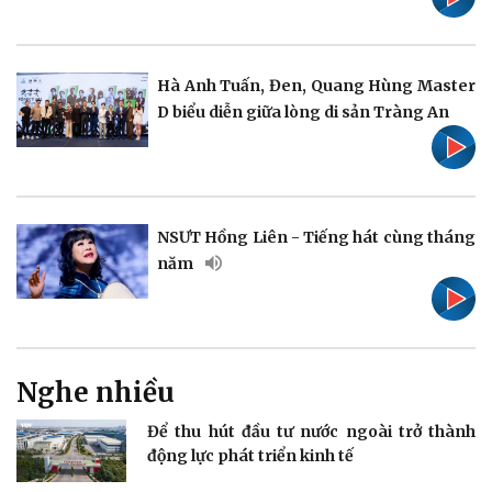
Pháp luật
Quân sự - Quốc phòng
Vụ án
Vũ khí
Hà Anh Tuấn, Đen, Quang Hùng Master
Tin nóng
Việt Nam
D biểu diễn giữa lòng di sản Tràng An
Tư vấn luật
Phân tích
NSƯT Hồng Liên - Tiếng hát cùng tháng
năm
Thể thao
Ô tô - Xe máy
Bóng đá
Ô tô
Lịch thi đấu bóng đá
Xe máy
Thế giới thể thao
Tư vấn
eSports
Nghe nhiều
Hậu trường
Để thu hút đầu tư nước ngoài trở thành
động lực phát triển kinh tế