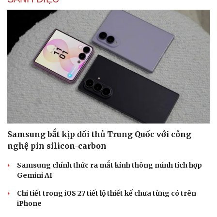
Văn hóa
Giải trí
Sân khấu - Điện ảnh
Nghệ sĩ
Văn học
Thời trang
Âm nhạc
Sao Việt
Di sản
Samsung bắt kịp đối thủ Trung Quốc với công
nghệ pin silicon-carbon
Samsung chính thức ra mắt kính thông minh tích hợp
Gemini AI
Chi tiết trong iOS 27 tiết lộ thiết kế chưa từng có trên
iPhone