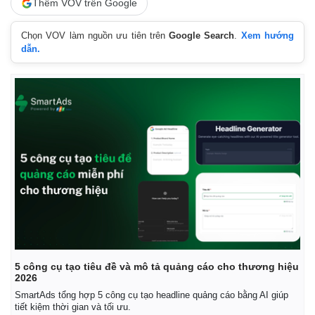
Thêm VOV trên Google
Chọn VOV làm nguồn ưu tiên trên
Google Search
.
Xem hướng
dẫn.
5 công cụ tạo tiêu đề và mô tả quảng cáo cho thương hiệu
2026
SmartAds tổng hợp 5 công cụ tạo headline quảng cáo bằng AI giúp
Pháp luật
Quân sự - Quốc phòng
tiết kiệm thời gian và tối ưu.
Vụ án
Vũ khí