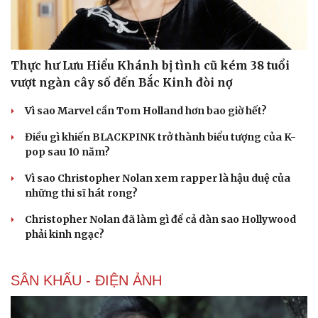
Du lịch
Podcast
Tư vấn
Câu chuyện thời sự
Săn Tour
Đọc truyện đêm khuya
Thực hư Lưu Hiểu Khánh bị tình cũ kém 38 tuổi
check-in
Cửa sổ tình yêu
vượt ngàn cây số đến Bắc Kinh đòi nợ
Kể chuyện cho bé
Hạt giống tâm hồn
Vì sao Marvel cần Tom Holland hơn bao giờ hết?
Điều gì khiến BLACKPINK trở thành biểu tượng của K-
pop sau 10 năm?
Vì sao Christopher Nolan xem rapper là hậu duệ của
những thi sĩ hát rong?
Christopher Nolan đã làm gì để cả dàn sao Hollywood
phải kinh ngạc?
SÂN KHẤU - ĐIỆN ẢNH