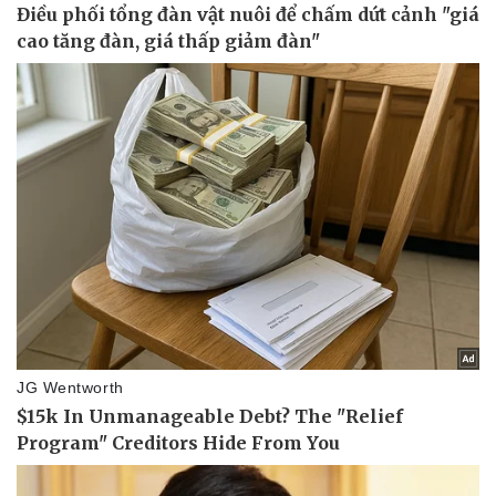
Thể thao
Ô tô - Xe máy
Bóng đá
Ô tô
Lịch thi đấu bóng đá
Xe máy
Thế giới thể thao
Tư vấn
eSports
Hậu trường