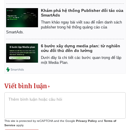
Tin nóng
Việt Nam
Khám phá hệ thống Publisher đối tác của
Tư vấn luật
Phân tích
SmartAds
Tham khảo ngay bài viết sau để nắm danh sách
publisher trong hệ thống quảng cáo của
SmartAds.
6 bước xây dựng media plan: từ nghiên
cứu đối thủ đến đo lường
Dưới đây là chi tiết các bước quan trọng để lập
một Media Plan.
Viết bình luận
This site is protected by reCAPTCHA and the Google
Privacy Policy
and
Terms of
Service
apply.