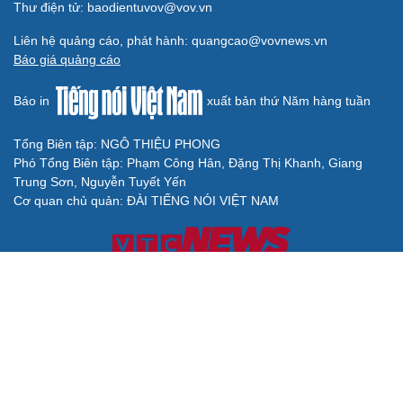
Thư điện tử: baodientuvov@vov.vn
Liên hệ quảng cáo, phát hành: quangcao@vovnews.vn
Báo giá quảng cáo
Báo in
xuất bản thứ Năm hàng tuần
Tổng Biên tập: NGÔ THIỆU PHONG
Phó Tổng Biên tập: Phạm Công Hân, Đặng Thị Khanh, Giang
Trung Sơn, Nguyễn Tuyết Yến
Cơ quan chủ quản: ĐÀI TIẾNG NÓI VIỆT NAM
Không được sao chép lại bất kỳ thông tin nào từ website này khi
chưa có sự đồng ý bằng văn bản của Báo Điện tử Tiếng nói Việt
Nam