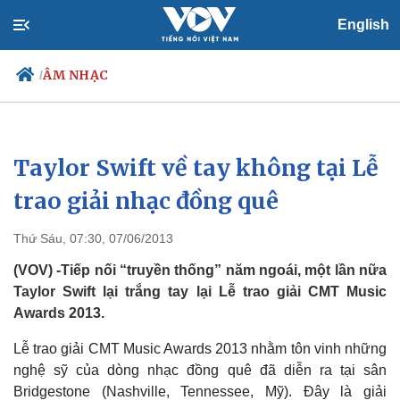
English
ÂM NHẠC
/
Taylor Swift về tay không tại Lễ
Chính trị
Xã hội
Đảng
Tin 24h
trao giải nhạc đồng quê
Tổ chức nhân sự
Dự báo thời tiết
Quốc hội
Giáo dục
Thứ Sáu, 07:30, 07/06/2013
Nhận diện sự thật
Dấu ấn VOV
Việc làm
(VOV) -Tiếp nối “truyền thống” năm ngoái, một lần nữa
Biển đảo
Taylor Swift lại trắng tay lại Lễ trao giải CMT Music
Awards 2013.
Lễ trao giải CMT Music Awards 2013 nhằm tôn vinh những
nghệ sỹ của dòng nhạc đồng quê đã diễn ra tại sân
Bridgestone (Nashville, Tennessee, Mỹ). Đây là giải