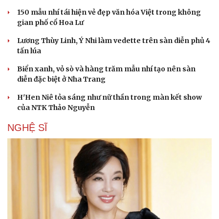
150 mẫu nhí tái hiện vẻ đẹp văn hóa Việt trong không
gian phố cổ Hoa Lư
Lương Thùy Linh, Ý Nhi làm vedette trên sàn diễn phủ 4
tấn lúa
Biển xanh, vỏ sò và hàng trăm mẫu nhí tạo nên sàn
diễn đặc biệt ở Nha Trang
H'Hen Niê tỏa sáng như nữ thần trong màn kết show
của NTK Thảo Nguyễn
NGHỆ SĨ