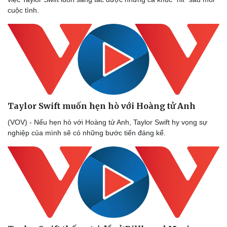
cuộc tình.
Sức khỏe
Đời sống
Dinh dưỡng - món ngon
Nhà đẹp
Cây thuốc
Blog
Taylor Swift muốn hẹn hò với Hoàng tử Anh
Sản phụ khoa
Tình yêu - Gia đình
Nhi khoa
(VOV) - Nếu hẹn hò với Hoàng tử Anh, Taylor Swift hy vọng sự
Nam khoa
nghiệp của mình sẽ có những bước tiến đáng kể.
Làm đẹp - giảm cân
Phòng mạch online
Ăn sạch sống khỏe