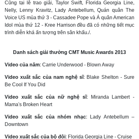
Cũng tại lễ trao giải, Taylor Swift, Florida Georgia Line,
Nelly, Lenny Kravitz, Lady Antebellum, Quán quân The
Kinh tế
Thị trường
Voice US mùa thứ 3 - Cassadee Pope và Á quân American
Bất động sản
Giá vàng
Idol mùa thứ 12 - Kree Harrison đều đã có những tiết mục
Khởi nghiệp
Tiêu dùng
trình diễn khá ấn tượng trên sân khấu./.
Tỷ giá
Chứng khoán
Giá cà phê
Danh sách giải thưởng CMT Music Awards 2013
Video của năm
: Carrie Underwood - Blown Away
Video xuất sắc của nam nghệ sĩ
: Blake Shelton - Sure
Be Cool If You Did
Video xuất sắc của nữ nghệ sĩ
: Miranda Lambert -
Mama's Broken Heart
Video xuất sắc của nhóm nhạc
: Lady Antebellum –
Downtown
Video xuất sắc của bộ đôi
: Florida Georgia Line - Cruise