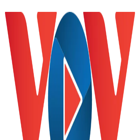
Thế giới
Multimedia
Quan sát
Video
Cuộc sống đó đây
Ảnh
Hồ sơ
E-Magazine
Infographic