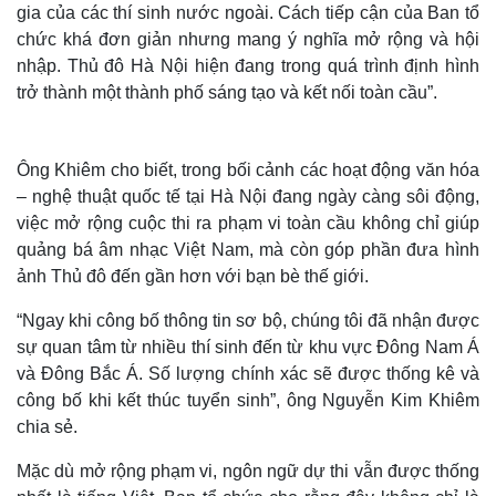
gia của các thí sinh nước ngoài. Cách tiếp cận của Ban tổ
chức khá đơn giản nhưng mang ý nghĩa mở rộng và hội
nhập. Thủ đô Hà Nội hiện đang trong quá trình định hình
trở thành một thành phố sáng tạo và kết nối toàn cầu”.
Ông Khiêm cho biết, trong bối cảnh các hoạt động văn hóa
– nghệ thuật quốc tế tại Hà Nội đang ngày càng sôi động,
việc mở rộng cuộc thi ra phạm vi toàn cầu không chỉ giúp
quảng bá âm nhạc Việt Nam, mà còn góp phần đưa hình
ảnh Thủ đô đến gần hơn với bạn bè thế giới.
“Ngay khi công bố thông tin sơ bộ, chúng tôi đã nhận được
Thế giới
Multimedia
sự quan tâm từ nhiều thí sinh đến từ khu vực Đông Nam Á
Quan sát
Video
Cuộc sống đó đây
Ảnh
và Đông Bắc Á. Số lượng chính xác sẽ được thống kê và
Hồ sơ
E-Magazine
công bố khi kết thúc tuyển sinh”, ông Nguyễn Kim Khiêm
Infographic
chia sẻ.
Mặc dù mở rộng phạm vi, ngôn ngữ dự thi vẫn được thống