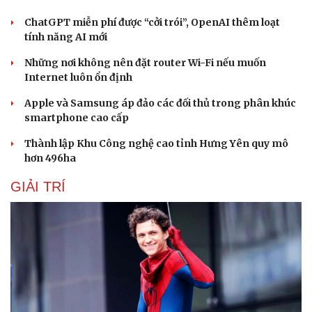
ChatGPT miễn phí được “cởi trói”, OpenAI thêm loạt
tính năng AI mới
Những nơi không nên đặt router Wi-Fi nếu muốn
Internet luôn ổn định
Apple và Samsung áp đảo các đối thủ trong phân khúc
smartphone cao cấp
Thành lập Khu Công nghệ cao tỉnh Hưng Yên quy mô
hơn 496ha
GIẢI TRÍ
Văn hóa
Giải trí
Sân khấu - Điện ảnh
Nghệ sĩ
Văn học
Thời trang
Âm nhạc
Sao Việt
Di sản