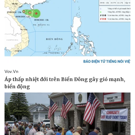
Vụ án
Vũ khí
Tin nóng
Việt Nam
Tư vấn luật
Phân tích