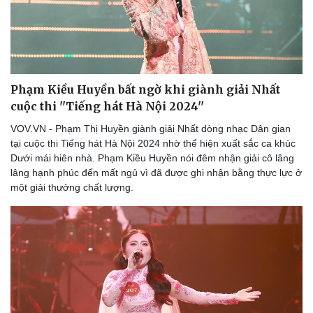
Doanh nghiệp
Công nghệ
Thông tin doanh nghiệp
Sành điệu
Phạm Kiều Huyền bất ngờ khi giành giải Nhất
Doanh nghiệp 24h
Tin Công nghệ
cuộc thi ''Tiếng hát Hà Nội 2024''
Doanh nhân
Trải nghiệm
Vì cộng đồng
Chuyển đổi số
VOV.VN - Phạm Thị Huyền giành giải Nhất dòng nhạc Dân gian
tại cuộc thi Tiếng hát Hà Nội 2024 nhờ thể hiện xuất sắc ca khúc
Dưới mái hiên nhà. Phạm Kiều Huyền nói đêm nhận giải cô lâng
lâng hạnh phúc đến mất ngủ vì đã được ghi nhận bằng thực lực ở
một giải thưởng chất lượng.