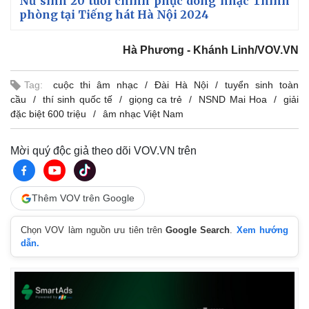
Nữ sinh 20 tuổi chinh phục dòng nhạc Thính
Giá cà phê
phòng tại Tiếng hát Hà Nội 2024
Hà Phương - Khánh Linh/VOV.VN
Tag:
cuộc thi âm nhạc
Đài Hà Nội
tuyển sinh toàn
cầu
thí sinh quốc tế
giọng ca trẻ
NSND Mai Hoa
giải
đặc biệt 600 triệu
âm nhạc Việt Nam
Mời quý độc giả theo dõi VOV.VN trên
Thêm VOV trên Google
Chọn VOV làm nguồn ưu tiên trên
Google Search
.
Xem hướng
dẫn.