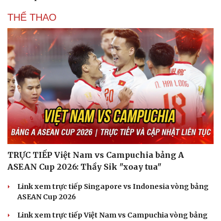
THỂ THAO
TRỰC TIẾP Việt Nam vs Campuchia bảng A
ASEAN Cup 2026: Thầy Sik "xoay tua"
Du lịch
Podcast
Link xem trực tiếp Singapore vs Indonesia vòng bảng
Tư vấn
Câu chuyện thời sự
ASEAN Cup 2026
Săn Tour
Đọc truyện đêm khuya
check-in
Cửa sổ tình yêu
Link xem trực tiếp Việt Nam vs Campuchia vòng bảng
Kể chuyện cho bé