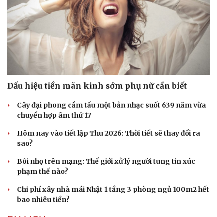
Sức khỏe
Đời sống
Dấu hiệu tiền mãn kinh sớm phụ nữ cần biết
Dinh dưỡng - món ngon
Nhà đẹp
Cây thuốc
Blog
Cây đại phong cầm tấu một bản nhạc suốt 639 năm vừa
Sản phụ khoa
Tình yêu - Gia đình
chuyển hợp âm thứ 17
Nhi khoa
Nam khoa
Hôm nay vào tiết lập Thu 2026: Thời tiết sẽ thay đổi ra
Làm đẹp - giảm cân
sao?
Phòng mạch online
Ăn sạch sống khỏe
Bôi nhọ trên mạng: Thế giới xử lý người tung tin xúc
phạm thế nào?
Chi phí xây nhà mái Nhật 1 tầng 3 phòng ngủ 100m2 hết
bao nhiêu tiền?