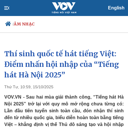
English
ÂM NHẠC
/
Thí sinh quốc tế hát tiếng Việt:
Chính trị
Xã hội
Đảng
Tin 24h
Điểm nhấn hội nhập của “Tiếng
Tổ chức nhân sự
Dự báo thời tiết
hát Hà Nội 2025”
Quốc hội
Giáo dục
Nhận diện sự thật
Dấu ấn VOV
Việc làm
Thứ Tư, 10:59, 15/10/2025
Biển đảo
VOV.VN - Sau hai mùa giải thành công, “Tiếng hát Hà
Nội 2025” trở lại với quy mô mở rộng chưa từng có:
Lần đầu tiên tuyển sinh toàn cầu, đón nhận thí sinh
đến từ nhiều quốc gia, biểu diễn hoàn toàn bằng tiếng
Việt – khẳng định vị thế Thủ đô sáng tạo và hội nhập