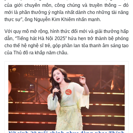
của giới chuyên môn, công chúng và truyền thông – đó
mới là phần thưởng ý nghĩa nhất dành cho những tài năng
thực sự”, ông Nguyễn Kim Khiêm nhấn mạnh.
Với quy mô mở rộng, hình thức đổi mới và giải thưởng hấp
dẫn, “Tiếng hát Hà Nội 2025” hứa hẹn trở thành bệ phóng
cho thế hệ nghệ sĩ trẻ, góp phần lan tỏa thanh âm sáng tạo
của Thủ đô ra khắp năm châu.
Kinh tế
Thị trường
Bất động sản
Giá vàng
Khởi nghiệp
Tiêu dùng
Tỷ giá
Chứng khoán