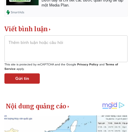
Dưới đây là chi tiết các bước quan trọng để lập
một Media Plan.
Viết bình luận
This site is protected by reCAPTCHA and the Google
Privacy Policy
and
Terms of
Service
apply.
Gửi tin
Pháp luật
Quân sự - Quốc phòng