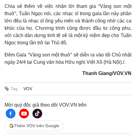
Hồ sơ
E-Magazine
Chia sẻ thêm về việc nhận lời tham gia “Vàng son một
Infographic
thuở”, Tuấn Ngọc nói, các nhạc sĩ trong gala lần này phần
lớn đều là nhạc sĩ ông yêu mến và thành công nhờ các ca
khúc của họ. Chương trình cũng được đầu tư công phu,
với cách dàn dựng tinh tế sẽ là một kỷ niệm đẹp cho Tuấn
Ngọc trong lần trở lại Thủ đô.
Đêm Gala “Vàng son một thuở” sẽ diễn ra vào tối Chủ nhật
ngày 24/4 tại Cung văn hóa Hữu nghị Việt Xô (Hà Nội)./.
Thanh Giang/VOV.VN
Tag:
VOV
Mời quý độc giả theo dõi VOV.VN trên
Thêm VOV trên Google