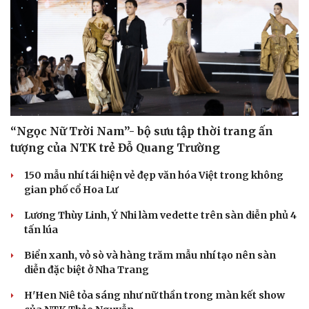
Văn hóa
Giải trí
Sân khấu - Điện ảnh
Nghệ sĩ
Văn học
Thời trang
Âm nhạc
Sao Việt
Di sản
“Ngọc Nữ Trời Nam”- bộ sưu tập thời trang ấn
tượng của NTK trẻ Đỗ Quang Trường
150 mẫu nhí tái hiện vẻ đẹp văn hóa Việt trong không
gian phố cổ Hoa Lư
Lương Thùy Linh, Ý Nhi làm vedette trên sàn diễn phủ 4
tấn lúa
Biển xanh, vỏ sò và hàng trăm mẫu nhí tạo nên sàn
diễn đặc biệt ở Nha Trang
H'Hen Niê tỏa sáng như nữ thần trong màn kết show