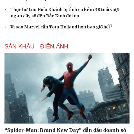
Thực hư Lưu Hiểu Khánh bị tình cũ kém 38 tuổi vượt
ngàn cây số đến Bắc Kinh đòi nợ
Vì sao Marvel cần Tom Holland hơn bao giờ hết?
SÂN KHẤU - ĐIỆN ẢNH
Du lịch
Podcast
Tư vấn
Câu chuyện thời sự
Săn Tour
Đọc truyện đêm khuya
check-in
Cửa sổ tình yêu
Kể chuyện cho bé
Hạt giống tâm hồn
“Spider-Man: Brand New Day” dẫn đầu doanh số