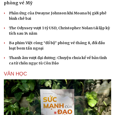
phòng vé Mỹ
Phản ứng của Dwayne Johnson khi Moana bị giới phê
bình chê bai
The Odyssey vượt 1 tỷ USD, Christopher Nolan tái lập kỳ
tích sau 14 năm
Ba phim Việt cùng “đổ bộ” phòng vé tháng 8, đối đầu
loạt bom tấn ngoại
Thanh âm vượt đại dương: Chuyện chưa kể về bản tình
ca từ chốn ngục tù Côn Đảo
VĂN HỌC