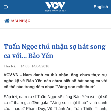
English
ÂM NHẠC
/
Tuấn Ngọc thú nhận sợ hát song
Chính trị
Xã hội
Đảng
Tin 24h
ca với… Bảo Yến
Tổ chức nhân sự
Dự báo thời tiết
Quốc hội
Giáo dục
Thứ Năm, 14:03, 14/04/2016
Nhận diện sự thật
Dấu ấn VOV
Việc làm
VOV.VN - Nam danh ca thú nhận, ông chưa thực sự
Biển đảo
nghe kỹ về Bảo Yến nên chưa biết sẽ hát song ca với
cô thế nào trong đêm nhạc “Vàng son một thuở”.
Sắp tới, nam ca sĩ Tuấn Ngọc sẽ cùng Bảo Yến và một số
ca sĩ tham gia đêm gala “Vàng son một thuở” vinh danh
các nhạc sĩ Phạm Duy, Vũ Thành An, Trần Thiện Thanh,