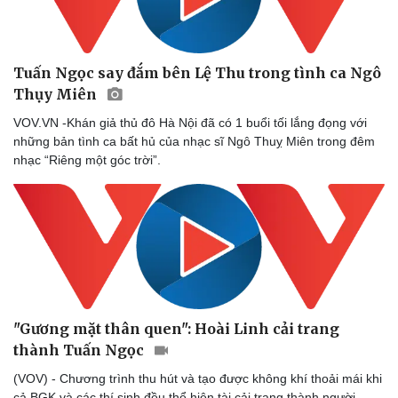
Tuấn Ngọc say đắm bên Lệ Thu trong tình ca Ngô
Thụy Miên
Doanh nghiệp
Công nghệ
VOV.VN -Khán giả thủ đô Hà Nội đã có 1 buổi tối lắng đọng với
Thông tin doanh nghiệp
Sành điệu
những bản tình ca bất hủ của nhạc sĩ Ngô Thuỵ Miên trong đêm
Doanh nghiệp 24h
Tin Công nghệ
nhạc “Riêng một góc trời”.
Doanh nhân
Trải nghiệm
Vì cộng đồng
Chuyển đổi số
"Gương mặt thân quen": Hoài Linh cải trang
thành Tuấn Ngọc
(VOV) - Chương trình thu hút và tạo được không khí thoải mái khi
cả BGK và các thí sinh đều thể hiện tài cải trang thành người