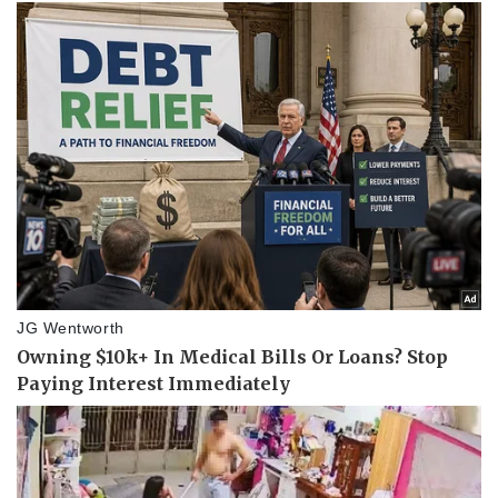
Pháp luật
Quân sự - Quốc phòng
Vụ án
Vũ khí
Tin nóng
Việt Nam
Tư vấn luật
Phân tích