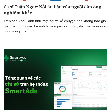
Ca sĩ Tuấn Ngọc: Nỗi ân hận của người đàn ông
nghiêm khắc
Trên sân khấu, anh như một người kể chuyện tình không bao giờ
biết mệt, thì ngoài đời anh lại là người rất ít nói, đặc biệt là nói về
cuộc sống của mình.
Sức khỏe
Đời sống
Dinh dưỡng - món ngon
Nhà đẹp
Cây thuốc
Blog
Sản phụ khoa
Tình yêu - Gia đình
Nhi khoa
Nam khoa
Làm đẹp - giảm cân
Phòng mạch online