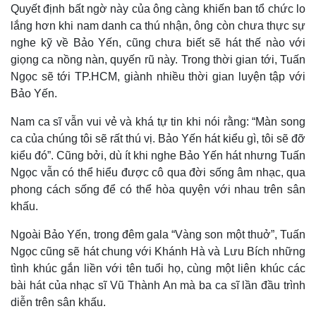
Quyết định bất ngờ này của ông càng khiến ban tổ chức lo
lắng hơn khi nam danh ca thú nhận, ông còn chưa thực sự
nghe kỹ về Bảo Yến, cũng chưa biết sẽ hát thế nào với
giọng ca nồng nàn, quyến rũ này. Trong thời gian tới, Tuấn
Ngọc sẽ tới TP.HCM, giành nhiều thời gian luyện tập với
Bảo Yến.
Nam ca sĩ vẫn vui vẻ và khá tự tin khi nói rằng: “Màn song
ca của chúng tôi sẽ rất thú vị. Bảo Yến hát kiểu gì, tôi sẽ đỡ
kiểu đó”. Cũng bởi, dù ít khi nghe Bảo Yến hát nhưng Tuấn
Ngọc vẫn có thể hiểu được cô qua đời sống âm nhạc, qua
phong cách sống để có thể hòa quyện với nhau trên sân
khấu.
Ngoài Bảo Yến, trong đêm gala “Vàng son một thuở”, Tuấn
Ngọc cũng sẽ hát chung với Khánh Hà và Lưu Bích những
tình khúc gắn liền với tên tuổi họ, cùng một liên khúc các
Thế giới
Multimedia
bài hát của nhạc sĩ Vũ Thành An mà ba ca sĩ lần đầu trình
Quan sát
Video
diễn trên sân khấu.
Cuộc sống đó đây
Ảnh