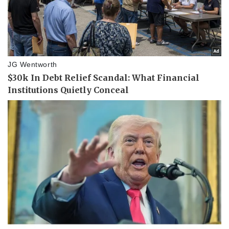
Thể thao
Ô tô - Xe máy
Bóng đá
Ô tô
Lịch thi đấu bóng đá
Xe máy