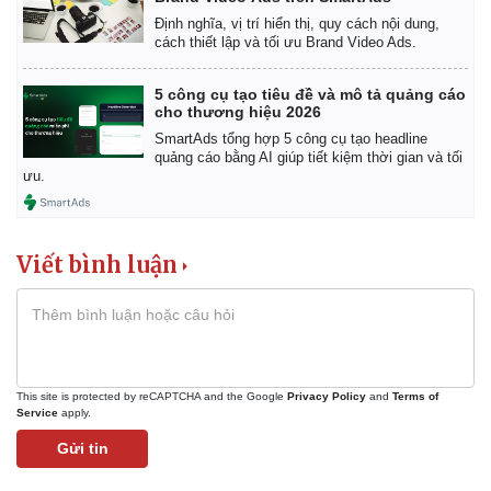
Định nghĩa, vị trí hiển thị, quy cách nội dung,
cách thiết lập và tối ưu Brand Video Ads.
5 công cụ tạo tiêu đề và mô tả quảng cáo
Kinh tế
Thị trường
cho thương hiệu 2026
Bất động sản
Giá vàng
SmartAds tổng hợp 5 công cụ tạo headline
Khởi nghiệp
Tiêu dùng
quảng cáo bằng AI giúp tiết kiệm thời gian và tối
Tỷ giá
ưu.
Chứng khoán
Giá cà phê
Viết bình luận
This site is protected by reCAPTCHA and the Google
Privacy Policy
and
Terms of
Service
apply.
Gửi tin