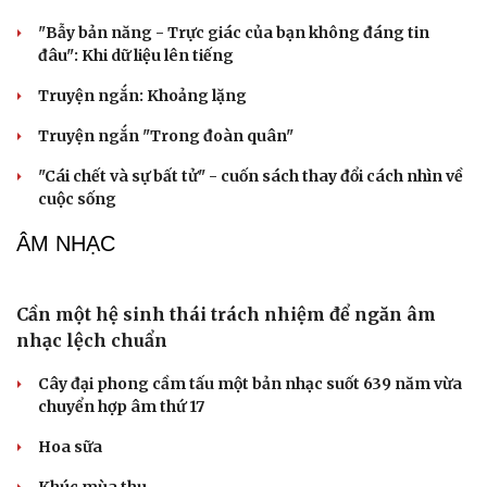
Lý do thần tượng K-pop liên tiếp tạm ngừng hoạt động
Cặp đôi Tom Holland và Zendaya đã bí mật kết hôn tại
dinh thự ở Surrey?
Thực hư Lưu Hiểu Khánh bị tình cũ kém 38 tuổi vượt
ngàn cây số đến Bắc Kinh đòi nợ
SÂN KHẤU - ĐIỆN ẢNH
Vì sao Backstreet Boys hát nhạc PAW Patrol
khiến nhiều thế hệ thích thú?
“Spider-Man: Brand New Day” dẫn đầu doanh số phòng
vé Mỹ
Phản ứng của Dwayne Johnson khi Moana bị giới phê
bình chê bai
The Odyssey vượt 1 tỷ USD, Christopher Nolan tái lập kỳ