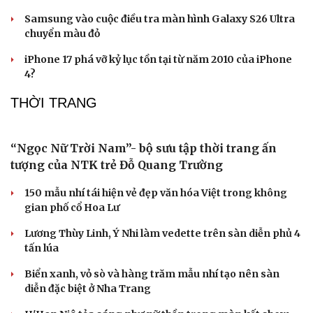
Samsung bắt kịp đối thủ Trung Quốc với công
nghệ pin silicon-carbon
Samsung chính thức ra mắt kính thông minh tích hợp
Gemini AI
Chi tiết trong iOS 27 tiết lộ thiết kế chưa từng có trên
iPhone
Samsung vào cuộc điều tra màn hình Galaxy S26 Ultra
chuyển màu đỏ
iPhone 17 phá vỡ kỷ lục tồn tại từ năm 2010 của iPhone
Du lịch
Podcast
4?
Tư vấn
Câu chuyện thời sự
Săn Tour
Đọc truyện đêm khuya
THỜI TRANG
check-in
Cửa sổ tình yêu
Kể chuyện cho bé
Hạt giống tâm hồn