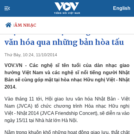
English
ÂM NHẠC
/
Việt Nam – Nhật Bản giao thoa
văn hóa qua những bản hòa tấu
Thứ Bảy, 10:24, 11/10/2014
Chính trị
Xã hội
Đảng
Tin 24h
VOV.VN - Các nghệ sĩ tên tuổi của dàn nhạc giao
Tổ chức nhân sự
Dự báo thời tiết
hưởng Việt Nam và các nghệ sĩ nổi tiếng người Nhật
Quốc hội
Giáo dục
Bản sẽ cùng góp mặt tại hòa nhạc Hữu nghị Việt - Nhật
Nhận diện sự thật
Dấu ấn VOV
2014.
Việc làm
Biển đảo
Vào tháng 11 tới, Hội giao lưu văn hóa Nhật Bản - Việt
Nam (JVCA) tổ chức chương trình Hòa nhạc Hữu nghị
Việt - Nhật 2014 (JVCA Friendship Concert), sẽ diễn ra vào
ngày 15/11 tại Nhà hát lớn Hà Nội.
Nằm trong khuôn khổ những hoạt động giao lưu, thắt chặt