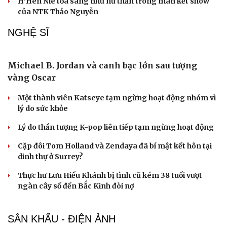
“Ngọc Nữ Trời Nam”- bộ sưu tập thời trang ấn
tượng của NTK trẻ Đỗ Quang Trường
150 mẫu nhí tái hiện vẻ đẹp văn hóa Việt trong không
gian phố cổ Hoa Lư
Lương Thùy Linh, Ý Nhi làm vedette trên sàn diễn phủ 4
tấn lúa
Biển xanh, vỏ sò và hàng trăm mẫu nhí tạo nên sàn
diễn đặc biệt ở Nha Trang
H'Hen Niê tỏa sáng như nữ thần trong màn kết show