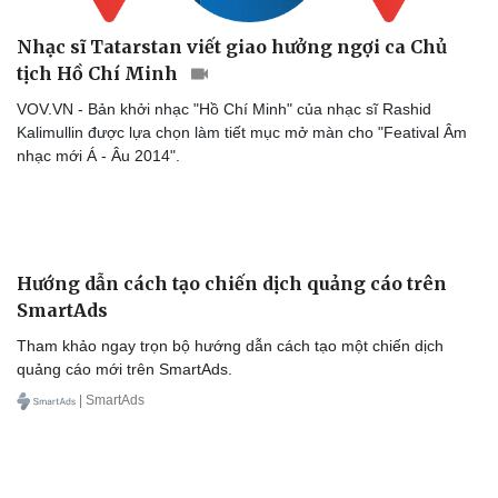
Nhạc sĩ Tatarstan viết giao hưởng ngợi ca Chủ
tịch Hồ Chí Minh
VOV.VN - Bản khởi nhạc "Hồ Chí Minh" của nhạc sĩ Rashid
Kalimullin được lựa chọn làm tiết mục mở màn cho "Featival Âm
nhạc mới Á - Âu 2014".
Văn hóa
Giải trí
Sân khấu - Điện ảnh
Nghệ sĩ
Văn học
Thời trang
Âm nhạc
Sao Việt
Di sản