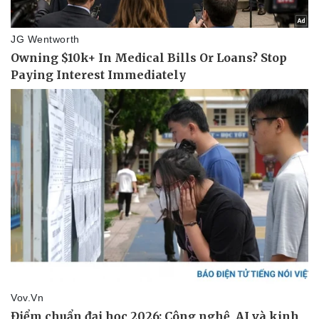
Pháp luật
Quân sự - Quốc phòng
Vụ án
Vũ khí
Tin nóng
Việt Nam
Tư vấn luật
Phân tích