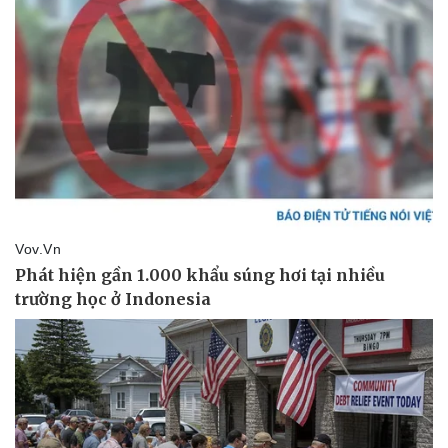
Thể thao
Ô tô - Xe máy
Bóng đá
Ô tô
Lịch thi đấu bóng đá
Xe máy
Thế giới thể thao
Tư vấn
eSports
Hậu trường