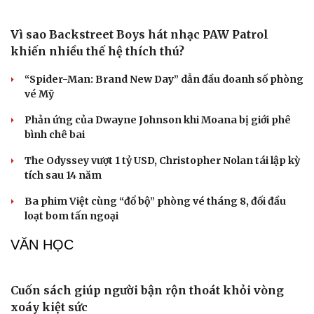
của NTK Thảo Nguyễn
NGHỆ SĨ
Michael B. Jordan và canh bạc lớn sau tượng
vàng Oscar
Một thành viên Katseye tạm ngừng hoạt động nhóm vì
lý do sức khỏe
Cải chính