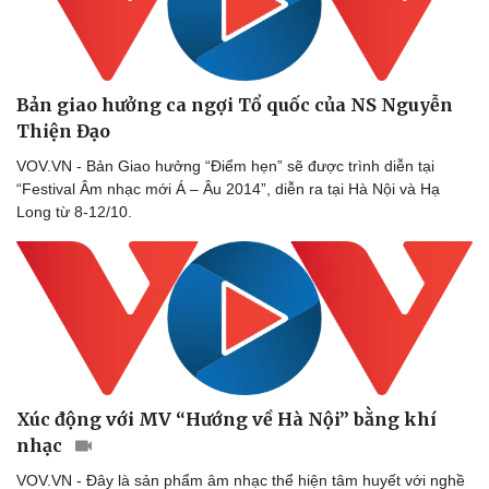
Sức khỏe
Đời sống
Dinh dưỡng - món ngon
Nhà đẹp
Cây thuốc
Blog
Sản phụ khoa
Tình yêu - Gia đình
Bản giao hưởng ca ngợi Tổ quốc của NS Nguyễn
Nhi khoa
Thiện Đạo
Nam khoa
Làm đẹp - giảm cân
VOV.VN - Bản Giao hưởng “Điểm hẹn” sẽ được trình diễn tại
Phòng mạch online
“Festival Âm nhạc mới Á – Âu 2014”, diễn ra tại Hà Nội và Hạ
Ăn sạch sống khỏe
Long từ 8-12/10.
Xúc động với MV “Hướng về Hà Nội” bằng khí
nhạc
VOV.VN - Đây là sản phẩm âm nhạc thể hiện tâm huyết với nghề