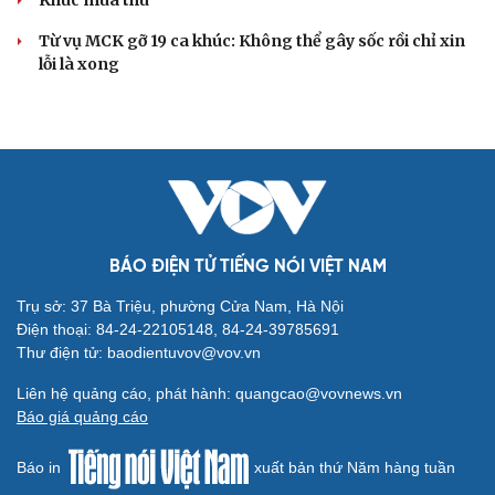
tích sau 14 năm
Ba phim Việt cùng “đổ bộ” phòng vé tháng 8, đối đầu
loạt bom tấn ngoại
VĂN HỌC
Cuốn sách giúp người bận rộn thoát khỏi vòng
xoáy kiệt sức