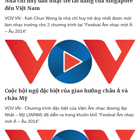
Nhà chỉ huy dàn nhạc trẻ tài năng của Singapore
đến Việt Nam
VOV.VN - Kah Chun Wong là nhà chỉ huy trẻ duy nhất được mời
làm nhạc trưởng cho 2 chương trình tại “Festival Âm nhạc mới Á
– Âu 2014”.
Cuộc hội ngộ đặc biệt của giao hưởng châu Á và
châu Mỹ
VOV.VN - Chương trình đặc biệt của Viện Âm nhạc đương đại
Doanh nghiệp
Công nghệ
Nhật – Mỹ (JAINM) đã diễn ra trong khuôn khổ “Festival Âm nhạc
Thông tin doanh nghiệp
Sành điệu
mới Á – Âu 2014”.
Doanh nghiệp 24h
Tin Công nghệ
Doanh nhân
Trải nghiệm
Vì cộng đồng
Chuyển đổi số