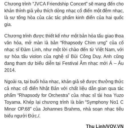
Chưong trình “JVCA Friendship Concert” sẽ mang đến cho
khán thính giả yêu thích dòng nhạc cổ điển một đêm nhạc,
là sự tổng hòa của các tác phẩm kinh điển của hai quốc
gia.
Chương trình được thiết kế như một bản hòa tấu giao thoa
văn hóa, mở màn là bản “Rhapsody Chim ưng” của cố
nhạc sĩ Đàm Linh, như một lời chào đến từ Việt Nam, với
sự hòa tấu violon của nghệ sĩ Bùi Công Duy. Anh cũng
đang tham dự biểu diễn tại Festival Âm nhạc mới Á – Âu
2014.
Ngoài ra, tại buổi hòa nhạc, khán giả sẽ được thưởng thức
cả nhạc cổ điển Nhật Bản với chất liệu dân gian qua tác
phẩm “Rhapsody for Orchestra” của nhạc sĩ tài hoa Yuzo
Thế giới
Multimedia
Toyama. Khép lại chương trình là bản “Symphony No1 C
Quan sát
Video
Minor OP.68” của Johannes Brahms, nhà soạn nhạc tiêu
Cuộc sống đó đây
Ảnh
biểu người Đức./.
Hồ sơ
E-Magazine
Infographic
Thu Linh/VOV.VN