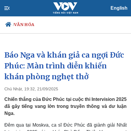
English
VĂN HÓA
/
Báo Nga và khán giả ca ngợi Đức
Chính trị
Xã hội
Đảng
Tin 24h
Phúc: Màn trình diễn khiến
Tổ chức nhân sự
Dự báo thời tiết
khán phòng nghẹt thở
Quốc hội
Giáo dục
Nhận diện sự thật
Dấu ấn VOV
Việc làm
Chủ Nhật, 19:32, 21/09/2025
Biển đảo
Chiến thắng của Đức Phúc tại cuộc thi Intervision 2025
đã gây tiếng vang lớn trong truyền thông và dư luận
Nga.
Đêm qua tại Moskva, ca sĩ Đức Phúc đã giành giải Nhất