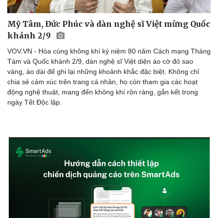
Sức khỏe
Đời sống
Dinh dưỡng - món ngon
Nhà đẹp
Mỹ Tâm, Đức Phúc và dàn nghệ sĩ Việt mừng Quốc
Cây thuốc
Blog
khánh 2/9
Sản phụ khoa
Tình yêu - Gia đình
Nhi khoa
VOV.VN - Hòa cùng không khí kỷ niệm 80 năm Cách mạng Tháng
Nam khoa
Tám và Quốc khánh 2/9, dàn nghệ sĩ Việt diện áo cờ đỏ sao
Làm đẹp - giảm cân
vàng, áo dài để ghi lại những khoảnh khắc đặc biệt. Không chỉ
Phòng mạch online
chia sẻ cảm xúc trên trang cá nhân, họ còn tham gia các hoạt
Ăn sạch sống khỏe
động nghệ thuật, mang đến không khí rộn ràng, gắn kết trong
ngày Tết Độc lập.