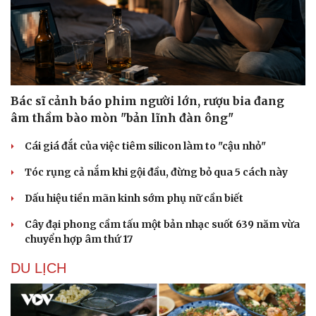
Bác sĩ cảnh báo phim người lớn, rượu bia đang
âm thầm bào mòn "bản lĩnh đàn ông"
Cái giá đắt của việc tiêm silicon làm to "cậu nhỏ"
Tóc rụng cả nắm khi gội đầu, đừng bỏ qua 5 cách này
Dấu hiệu tiền mãn kinh sớm phụ nữ cần biết
Cây đại phong cầm tấu một bản nhạc suốt 639 năm vừa
chuyển hợp âm thứ 17
DU LỊCH