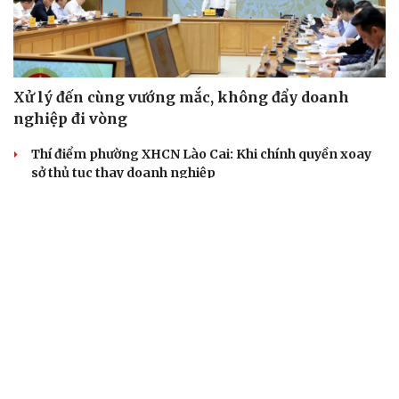
Xử lý đến cùng vướng mắc, không đẩy doanh
nghiệp đi vòng
Thí điểm phường XHCN Lào Cai: Khi chính quyền xoay
sở thủ tục thay doanh nghiệp
Đà Nẵng: Phát hiện và xử lý vụ kinh doanh lô than hoạt
tính nhập lậu
Hưng Yên tổ chức Lễ hội và xúc tiến thương mại nhãn
lồng năm 2026
Bài toán hút vốn, không chỉ là chuyển đổi xanh
SÂN KHẤU - ĐIỆN ẢNH