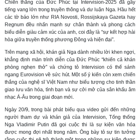
Chiến thắng của Đức Phúc tại Intervision-2025 đã gây
tiếng vang lớn trong truyền thông và dư luận Nga. Hầu hết
các tờ báo lớn như RIA Novosti, Rossijskaya Gazeta hay
Regnum đều nhấn mạnh sự chân thành và phong cách
biểu diễn giàu cảm xúc của anh, coi đây là “sự kết hợp hài
hòa giữa truyền thống phương Đông và hiện đại”.
Trên mạng xã hội, khán giả Nga dành nhiều lời khen ngợi,
khẳng định màn trình diễn của Đức Phúc “khiến cả khán
phòng nghẹn thở” và chứng tỏ Intervision có thể sánh
ngang Eurovision về sức hút. Một số ý kiến còn xem chiến
thắng của nghệ sĩ Việt Nam như biểu tượng cho tinh thần
Thế giới
Multimedia
giao lưu văn hóa, tình bạn và sự cởi mở của sân khấu âm
Quan sát
Video
nhạc Á-Âu trong giai đoạn mới.
Cuộc sống đó đây
Ảnh
Hồ sơ
E-Magazine
Ngày 20/9, trong bài phát biểu qua video gửi đến những
Infographic
người tham dự và khán giả của Intervision, Tổng thống
Nga Vladimir Putin đã gọi cuộc thi là sự kiện văn hóa
được mong đợi nhất trong năm. Ông bày tỏ sự tin tưởng
rằng cuộc thi sẽ trở thành một trong những sự kiện được