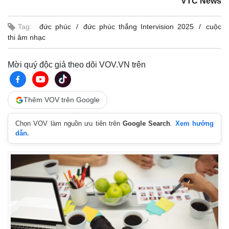
VTC News
Tag:
đức phúc
đức phúc thắng Intervision 2025
cuộc
thi âm nhạc
Mời quý độc giả theo dõi VOV.VN trên
Thêm VOV trên Google
Chọn VOV làm nguồn ưu tiên trên
Google Search
.
Xem hướng
dẫn.
Pháp luật
Quân sự - Quốc phòng
Vụ án
Vũ khí
Tin nóng
Việt Nam
Tư vấn luật
Phân tích