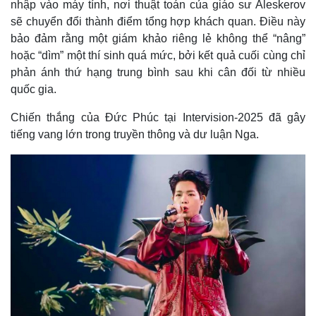
nhập vào máy tính, nơi thuật toán của giáo sư Aleskerov
sẽ chuyển đổi thành điểm tổng hợp khách quan. Điều này
bảo đảm rằng một giám khảo riêng lẻ không thể “nâng”
hoặc “dìm” một thí sinh quá mức, bởi kết quả cuối cùng chỉ
phản ánh thứ hạng trung bình sau khi cân đối từ nhiều
quốc gia.
Chiến thắng của Đức Phúc tại Intervision-2025 đã gây
tiếng vang lớn trong truyền thông và dư luận Nga.
Kinh tế
Thị trường
Bất động sản
Giá vàng
Khởi nghiệp
Tiêu dùng
Tỷ giá
Chứng khoán
Giá cà phê