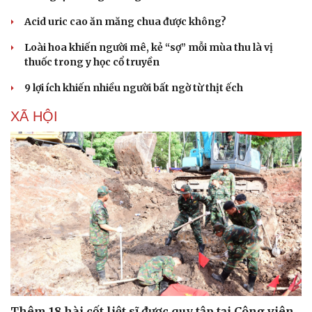
Acid uric cao ăn măng chua được không?
Loài hoa khiến người mê, kẻ “sợ” mỗi mùa thu là vị
thuốc trong y học cổ truyền
9 lợi ích khiến nhiều người bất ngờ từ thịt ếch
XÃ HỘI
Thêm 18 hài cốt liệt sĩ được quy tập tại Công viên