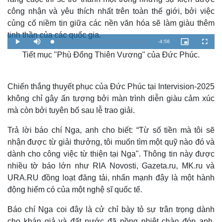
công nhận và yêu thích nhất trên toàn thế giới, bởi việc
củng cố niềm tin giữa các nền văn hóa sẽ làm giàu thêm
tinh thần của các quốc gia.
R
-
4:56
L
P
M
P
F
o
l
u
i
u
a
Tiết mục "Phù Đổng Thiên Vương" của Đức Phúc.
a
t
c
l
e
d
y
e
t
l
e
u
s
d
r
c
m
:
e
r
1
-
e
.
i
e
Chiến thắng thuyết phục của Đức Phúc tại Intervision-2025
a
6
n
n
7
-
không chỉ gây ấn tượng bởi màn trình diễn giàu cảm xúc
%
P
i
i
c
mà còn bởi tuyên bố sau lễ trao giải.
t
n
u
r
e
Trả lời báo chí Nga, anh cho biết: “Từ số tiền mà tôi sẽ
i
nhận được từ giải thưởng, tôi muốn tìm một quỹ nào đó và
n
dành cho công việc từ thiện tại Nga". Thông tin này được
g
nhiều tờ báo lớn như RIA Novosti, Gazeta.ru, MK.ru và
T
URA.RU đồng loạt đăng tải, nhấn mạnh đây là một hành
động hiếm có của một nghệ sĩ quốc tế.
i
m
Báo chí Nga coi đây là cử chỉ bày tỏ sự trân trọng dành
cho khán giả và đất nước đã nồng nhiệt chào đón anh.
e