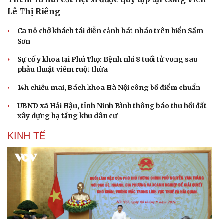
Lê Thị Riêng
Ca nô chở khách tái diễn cảnh bát nháo trên biển Sầm
Sơn
Sự cố y khoa tại Phú Thọ: Bệnh nhi 8 tuổi tử vong sau
phẫu thuật viêm ruột thừa
14h chiều mai, Bách khoa Hà Nội công bố điểm chuẩn
UBND xã Hải Hậu, tỉnh Ninh Bình thông báo thu hồi đất
xây dựng hạ tầng khu dân cư
KINH TẾ