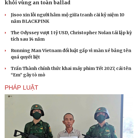
khỏi vùng an toàn ballad
Jisoo xin lỗi người hâm mộ giữa tranh cãi kỷ niệm 10
năm BLACKPINK
The Odyssey vượt 1 tỷ USD, Christopher Nolan tái lập kỳ
tích sau 14 năm
Du lịch
Podcast
Running Man Vietnam đổi luật gấp vì màn xé bảng tên
Tư vấn
Câu chuyện thời sự
quá quyết liệt
Săn Tour
Đọc truyện đêm khuya
Trấn Thành chính thức khai máy phim Tết 2027, cái tên
check-in
Cửa sổ tình yêu
“Em” gây tò mò
Kể chuyện cho bé
Hạt giống tâm hồn
PHÁP LUẬT