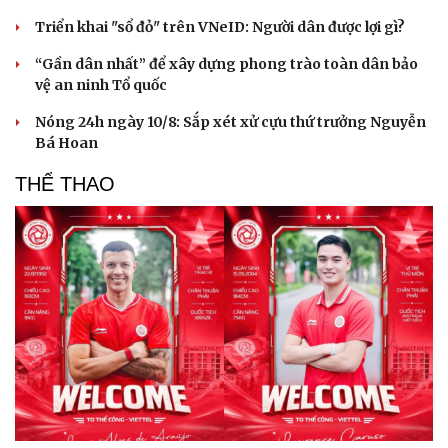
Triển khai "sổ đỏ" trên VNeID: Người dân được lợi gì?
“Gần dân nhất” để xây dựng phong trào toàn dân bảo
vệ an ninh Tổ quốc
Nóng 24h ngày 10/8: Sắp xét xử cựu thứ trưởng Nguyễn
Bá Hoan
THỂ THAO
Du lịch
Podcast
Tư vấn
Câu chuyện thời sự
Săn Tour
Đọc truyện đêm khuya
check-in
Cửa sổ tình yêu
Kể chuyện cho bé