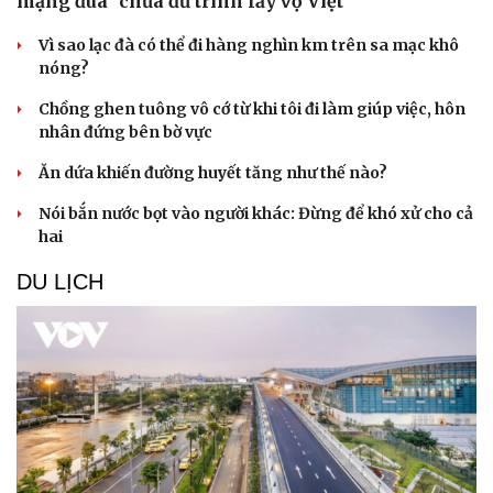
mạng đùa "chưa đủ trình lấy vợ Việt"
Vì sao lạc đà có thể đi hàng nghìn km trên sa mạc khô
nóng?
Chồng ghen tuông vô cớ từ khi tôi đi làm giúp việc, hôn
nhân đứng bên bờ vực
Ăn dứa khiến đường huyết tăng như thế nào?
Nói bắn nước bọt vào người khác: Đừng để khó xử cho cả
hai
DU LỊCH