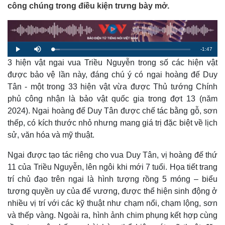
công chúng trong điều kiện trưng bày mở.
R
-
1:47
L
P
M
o
l
u
a
3 hiện vật ngai vua Triều Nguyễn trong số các hiện vật
a
t
e
d
y
e
e
được bảo vệ lần này, đáng chú ý có ngai hoàng đế Duy
d
m
:
Tân - một trong 33 hiện vật vừa được Thủ tướng Chính
5
.
a
0
phủ công nhận là bảo vật quốc gia trong đợt 13 (năm
5
%
2024). Ngai hoàng đế Duy Tân được chế tác bằng gỗ, sơn
i
thếp, có kích thước nhỏ nhưng mang giá trị đặc biệt về lịch
n
sử, văn hóa và mỹ thuật.
i
Ngai được tạo tác riêng cho vua Duy Tân, vị hoàng đế thứ
n
11 của Triều Nguyễn, lên ngôi khi mới 7 tuổi. Họa tiết trang
g
trí chủ đạo trên ngai là hình tượng rồng 5 móng – biểu
T
tượng quyền uy của đế vương, được thể hiện sinh động ở
i
nhiều vị trí với các kỹ thuật như chạm nổi, chạm lộng, sơn
và thếp vàng. Ngoài ra, hình ảnh chim phụng kết hợp cùng
m