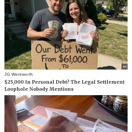
Thể thao
Ô tô - Xe máy
Bóng đá
Ô tô
Lịch thi đấu bóng đá
Xe máy
Thế giới thể thao
Tư vấn
eSports
Hậu trường