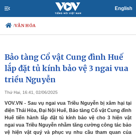
English
VĂN HÓA
/
Bảo tàng Cổ vật Cung đình Huế
Chính trị
Xã hội
Đảng
Tin 24h
lắp đặt tủ kính bảo vệ 3 ngai vua
Tổ chức nhân sự
Dự báo thời tiết
triều Nguyễn
Quốc hội
Giáo dục
Nhận diện sự thật
Dấu ấn VOV
Việc làm
Thứ Hai, 16:41, 02/06/2025
Biển đảo
VOV.VN - Sau vụ ngai vua Triều Nguyễn bị xâm hại tại
điện Thái Hòa, Đại Nội Huế, Bảo tàng Cổ vật Cung đình
Huế tiến hành lắp đặt tủ kính bảo vệ cho 3 hiện vật
ngai vua Triều Nguyễn nhằm tăng cường công tác bảo
vệ hiện vật quý và phục vụ nhu cầu tham quan của