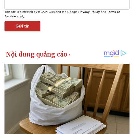
This site is protected by reCAPTCHA and the Google
Privacy Policy
and
Terms of
Service
apply.
Gửi tin
Pháp luật
Quân sự - Quốc phòng
Vụ án
Vũ khí
Tin nóng
Việt Nam
Tư vấn luật
Phân tích