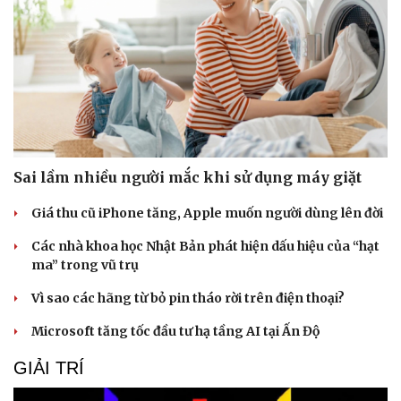
Sai lầm nhiều người mắc khi sử dụng máy giặt
Giá thu cũ iPhone tăng, Apple muốn người dùng lên đời
Các nhà khoa học Nhật Bản phát hiện dấu hiệu của “hạt
ma” trong vũ trụ
Vì sao các hãng từ bỏ pin tháo rời trên điện thoại?
Văn hóa
Giải trí
Microsoft tăng tốc đầu tư hạ tầng AI tại Ấn Độ
Sân khấu - Điện ảnh
Nghệ sĩ
Văn học
Thời trang
GIẢI TRÍ
Âm nhạc
Sao Việt
Di sản