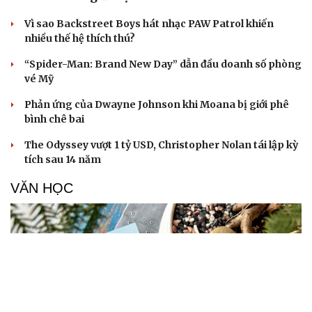
Vì sao Backstreet Boys hát nhạc PAW Patrol khiến
nhiều thế hệ thích thú?
“Spider-Man: Brand New Day” dẫn đầu doanh số phòng
vé Mỹ
Phản ứng của Dwayne Johnson khi Moana bị giới phê
bình chê bai
The Odyssey vượt 1 tỷ USD, Christopher Nolan tái lập kỳ
tích sau 14 năm
VĂN HỌC