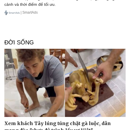
cảnh và thời điểm để tối ưu.
| SmartAds
ĐỜI SỐNG
Sức khỏe
Đời sống
Dinh dưỡng - món ngon
Nhà đẹp
Cây thuốc
Blog
Sản phụ khoa
Tình yêu - Gia đình
Nhi khoa
Nam khoa
Làm đẹp - giảm cân
Phòng mạch online
Xem khách Tây lúng túng chặt gà luộc, dân
Ăn sạch sống khỏe