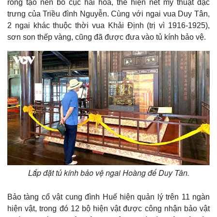
rồng tạo nên bố cục hài hòa, thể hiện nét mỹ thuật đặc
e
trưng của Triều đình Nguyễn. Cùng với ngai vua Duy Tân,
2 ngai khác thuộc thời vua Khải Định (trị vì 1916-1925),
sơn son thếp vàng, cũng đã được đưa vào tủ kính bảo vệ.
Lắp đặt tủ kính bảo vệ ngai Hoàng đế Duy Tân.
Bảo tàng cổ vật cung đình Huế hiện quản lý trên 11 ngàn
hiện vật, trong đó 12 bộ hiện vật được công nhận bảo vật