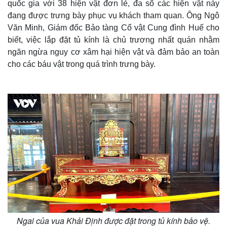
quốc gia với 38 hiện vật đơn lẻ, đa số các hiện vật này
đang được trưng bày phục vụ khách tham quan. Ông Ngô
Văn Minh, Giám đốc Bảo tàng Cổ vật Cung đình Huế cho
biết, việc lắp đặt tủ kính là chủ trương nhất quán nhằm
ngăn ngừa nguy cơ xâm hại hiện vật và đảm bảo an toàn
cho các báu vật trong quá trình trưng bày.
Thế giới
Multimedia
Quan sát
Video
Cuộc sống đó đây
Ảnh
Hồ sơ
E-Magazine
Infographic
Ngai của vua Khải Định được đặt trong tủ kính bảo vệ.