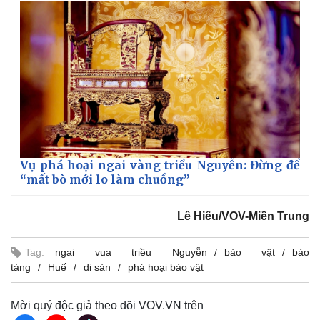
Vụ phá hoại ngai vàng triều Nguyễn: Đừng để
Kinh tế
Thị trường
“mất bò mới lo làm chuồng”
Bất động sản
Giá vàng
Khởi nghiệp
Tiêu dùng
Lê Hiếu/VOV-Miền Trung
Tỷ giá
Chứng khoán
Giá cà phê
Tag:
ngai vua triều Nguyễn
bảo vật
bảo
tàng
Huế
di sản
phá hoại bảo vật
Mời quý độc giả theo dõi VOV.VN trên