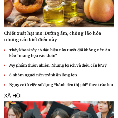
Chiết xuất hạt mơ: Dưỡng ẩm, chống lão hóa
nhưng cần biết điều này
Thấy khoai tây có dấu hiệu này tuyệt đối không nên ăn
kẻo “mang họa vào thân"
Mỹ phẩm thiên nhiên: Những lợi ích và điều cần lưu ý
6 nhóm người nên tránh ăn lòng lợn
Nguy cơ từ việc sử dụng “bánh dẻo thị phi” theo trào lưu
XÃ HỘI