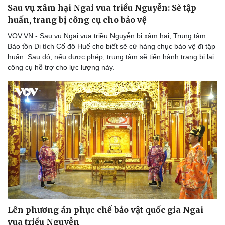
Sau vụ xâm hại Ngai vua triều Nguyễn: Sẽ tập
huấn, trang bị công cụ cho bảo vệ
VOV.VN - Sau vụ Ngai vua triều Nguyễn bị xâm hại, Trung tâm
Bảo tồn Di tích Cố đô Huế cho biết sẽ cử hàng chục bảo vệ đi tập
huấn. Sau đó, nếu được phép, trung tâm sẽ tiến hành trang bị lại
công cụ hỗ trợ cho lực lượng này.
Doanh nghiệp
Công nghệ
Thông tin doanh nghiệp
Sành điệu
Doanh nghiệp 24h
Tin Công nghệ
Doanh nhân
Trải nghiệm
Vì cộng đồng
Chuyển đổi số
Lên phương án phục chế bảo vật quốc gia Ngai
vua triều Nguyễn